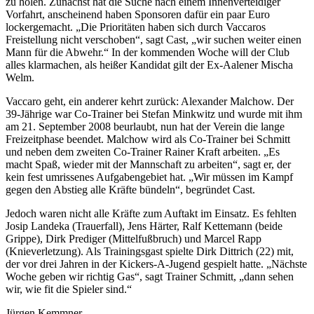
zu holen. Zunächst hat die Suche nach einem Innenverteidiger
Vorfahrt, anscheinend haben Sponsoren dafür ein paar Euro
lockergemacht. „Die Prioritäten haben sich durch Vaccaros
Freistellung nicht verschoben“, sagt Cast, „wir suchen weiter einen
Mann für die Abwehr.“ In der kommenden Woche will der Club
alles klarmachen, als heißer Kandidat gilt der Ex-Aalener Mischa
Welm.
Vaccaro geht, ein anderer kehrt zurück: Alexander Malchow. Der
39-Jährige war Co-Trainer bei Stefan Minkwitz und wurde mit ihm
am 21. September 2008 beurlaubt, nun hat der Verein die lange
Freizeitphase beendet. Malchow wird als Co-Trainer bei Schmitt
und neben dem zweiten Co-Trainer Rainer Kraft arbeiten. „Es
macht Spaß, wieder mit der Mannschaft zu arbeiten“, sagt er, der
kein fest umrissenes Aufgabengebiet hat. „Wir müssen im Kampf
gegen den Abstieg alle Kräfte bündeln“, begründet Cast.
Jedoch waren nicht alle Kräfte zum Auftakt im Einsatz. Es fehlten
Josip Landeka (Trauerfall), Jens Härter, Ralf Kettemann (beide
Grippe), Dirk Prediger (Mittelfußbruch) und Marcel Rapp
(Knieverletzung). Als Trainingsgast spielte Dirk Dittrich (22) mit,
der vor drei Jahren in der Kickers-A-Jugend gespielt hatte. „Nächste
Woche geben wir richtig Gas“, sagt Trainer Schmitt, „dann sehen
wir, wie fit die Spieler sind.“
Jürgen Kemmner