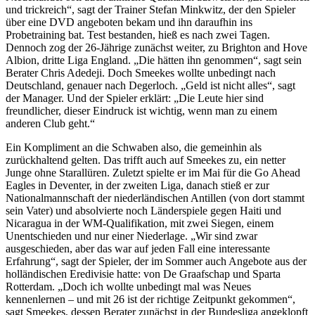
und trickreich“, sagt der Trainer Stefan Minkwitz, der den Spieler
über eine DVD angeboten bekam und ihn daraufhin ins
Probetraining bat. Test bestanden, hieß es nach zwei Tagen.
Dennoch zog der 26-Jährige zunächst weiter, zu Brighton and Hove
Albion, dritte Liga England. „Die hätten ihn genommen“, sagt sein
Berater Chris Adedeji. Doch Smeekes wollte unbedingt nach
Deutschland, genauer nach Degerloch. „Geld ist nicht alles“, sagt
der Manager. Und der Spieler erklärt: „Die Leute hier sind
freundlicher, dieser Eindruck ist wichtig, wenn man zu einem
anderen Club geht.“
Ein Kompliment an die Schwaben also, die gemeinhin als
zurückhaltend gelten. Das trifft auch auf Smeekes zu, ein netter
Junge ohne Starallüren. Zuletzt spielte er im Mai für die Go Ahead
Eagles in Deventer, in der zweiten Liga, danach stieß er zur
Nationalmannschaft der niederländischen Antillen (von dort stammt
sein Vater) und absolvierte noch Länderspiele gegen Haiti und
Nicaragua in der WM-Qualifikation, mit zwei Siegen, einem
Unentschieden und nur einer Niederlage. „Wir sind zwar
ausgeschieden, aber das war auf jeden Fall eine interessante
Erfahrung“, sagt der Spieler, der im Sommer auch Angebote aus der
holländischen Eredivisie hatte: von De Graafschap und Sparta
Rotterdam. „Doch ich wollte unbedingt mal was Neues
kennenlernen – und mit 26 ist der richtige Zeitpunkt gekommen“,
sagt Smeekes, dessen Berater zunächst in der Bundesliga angeklopft