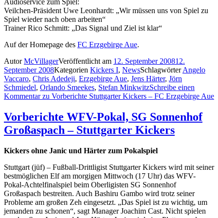
Audioservice zum Spiel:
Veilchen-Präsident Uwe Leonhardt: „Wir müssen uns von Spiel zu
Spiel wieder nach oben arbeiten“
Trainer Rico Schmitt: „Das Signal und Ziel ist klar“
Auf der Homepage des
FC Erzgebirge Aue
.
Autor
McVillager
Veröffentlicht am
12. September 2008
12.
September 2008
Kategorien
Kickers I
,
News
Schlagwörter
Angelo
Vaccaro
,
Chris Adedeji
,
Erzgebirge Aue
,
Jens Härter
,
Jörn
Schmiedel
,
Orlando Smeekes
,
Stefan Minkwitz
Schreibe einen
Kommentar
zu Vorberichte Stuttgarter Kickers – FC Erzgebirge Aue
Vorberichte WFV-Pokal, SG Sonnenhof
Großaspach – Stuttgarter Kickers
Kickers ohne Janic und Härter zum Pokalspiel
Stuttgart (jüf) – Fußball-Drittligist Stuttgarter Kickers wird mit seiner
bestmöglichen Elf am morgigen Mittwoch (17 Uhr) das WFV-
Pokal-Achtelfinalspiel beim Oberligisten SG Sonnenhof
Großaspach bestreiten. Auch Bashiru Gambo wird trotz seiner
Probleme am großen Zeh eingesetzt. „Das Spiel ist zu wichtig, um
jemanden zu schonen“, sagt Manager Joachim Cast. Nicht spielen