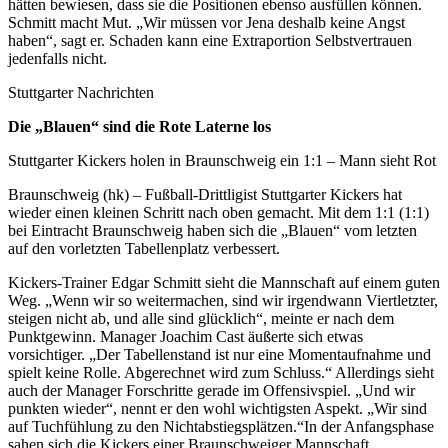
hätten bewiesen, dass sie die Positionen ebenso ausfüllen können.
Schmitt macht Mut. „Wir müssen vor Jena deshalb keine Angst
haben“, sagt er. Schaden kann eine Extraportion Selbstvertrauen
jedenfalls nicht.
Stuttgarter Nachrichten
Die „Blauen“ sind die Rote Laterne los
Stuttgarter Kickers holen in Braunschweig ein 1:1 – Mann sieht Rot
Braunschweig (hk) – Fußball-Drittligist Stuttgarter Kickers hat
wieder einen kleinen Schritt nach oben gemacht. Mit dem 1:1 (1:1)
bei Eintracht Braunschweig haben sich die „Blauen“ vom letzten
auf den vorletzten Tabellenplatz verbessert.
Kickers-Trainer Edgar Schmitt sieht die Mannschaft auf einem guten
Weg. „Wenn wir so weitermachen, sind wir irgendwann Viertletzter,
steigen nicht ab, und alle sind glücklich“, meinte er nach dem
Punktgewinn. Manager Joachim Cast äußerte sich etwas
vorsichtiger. „Der Tabellenstand ist nur eine Momentaufnahme und
spielt keine Rolle. Abgerechnet wird zum Schluss.“ Allerdings sieht
auch der Manager Forschritte gerade im Offensivspiel. „Und wir
punkten wieder“, nennt er den wohl wichtigsten Aspekt. „Wir sind
auf Tuchfühlung zu den Nichtabstiegsplätzen.“In der Anfangsphase
sahen sich die Kickers einer Braunschweiger Mannschaft