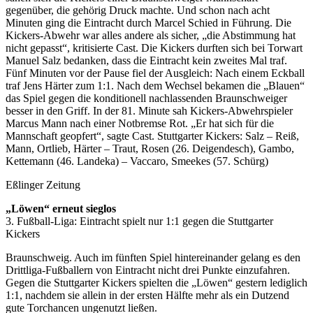
gegenüber, die gehörig Druck machte. Und schon nach acht
Minuten ging die Eintracht durch Marcel Schied in Führung. Die
Kickers-Abwehr war alles andere als sicher, „die Abstimmung hat
nicht gepasst“, kritisierte Cast. Die Kickers durften sich bei Torwart
Manuel Salz bedanken, dass die Eintracht kein zweites Mal traf.
Fünf Minuten vor der Pause fiel der Ausgleich: Nach einem Eckball
traf Jens Härter zum 1:1. Nach dem Wechsel bekamen die „Blauen“
das Spiel gegen die konditionell nachlassenden Braunschweiger
besser in den Griff. In der 81. Minute sah Kickers-Abwehrspieler
Marcus Mann nach einer Notbremse Rot. „Er hat sich für die
Mannschaft geopfert“, sagte Cast. Stuttgarter Kickers: Salz – Reiß,
Mann, Ortlieb, Härter – Traut, Rosen (26. Deigendesch), Gambo,
Kettemann (46. Landeka) – Vaccaro, Smeekes (57. Schürg)
Eßlinger Zeitung
„Löwen“ erneut sieglos
3. Fußball-Liga: Eintracht spielt nur 1:1 gegen die Stuttgarter
Kickers
Braunschweig. Auch im fünften Spiel hintereinander gelang es den
Drittliga-Fußballern von Eintracht nicht drei Punkte einzufahren.
Gegen die Stuttgarter Kickers spielten die „Löwen“ gestern lediglich
1:1, nachdem sie allein in der ersten Hälfte mehr als ein Dutzend
gute Torchancen ungenutzt ließen.