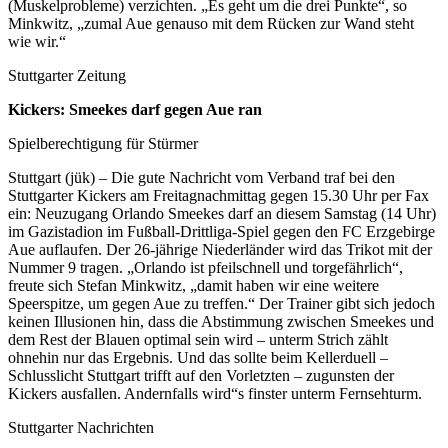
(Muskelprobleme) verzichten. „Es geht um die drei Punkte“, so
Minkwitz, „zumal Aue genauso mit dem Rücken zur Wand steht
wie wir.“
Stuttgarter Zeitung
Kickers: Smeekes darf gegen Aue ran
Spielberechtigung für Stürmer
Stuttgart (jük) – Die gute Nachricht vom Verband traf bei den
Stuttgarter Kickers am Freitagnachmittag gegen 15.30 Uhr per Fax
ein: Neuzugang Orlando Smeekes darf an diesem Samstag (14 Uhr)
im Gazistadion im Fußball-Drittliga-Spiel gegen den FC Erzgebirge
Aue auflaufen. Der 26-jährige Niederländer wird das Trikot mit der
Nummer 9 tragen. „Orlando ist pfeilschnell und torgefährlich“,
freute sich Stefan Minkwitz, „damit haben wir eine weitere
Speerspitze, um gegen Aue zu treffen.“ Der Trainer gibt sich jedoch
keinen Illusionen hin, dass die Abstimmung zwischen Smeekes und
dem Rest der Blauen optimal sein wird – unterm Strich zählt
ohnehin nur das Ergebnis. Und das sollte beim Kellerduell –
Schlusslicht Stuttgart trifft auf den Vorletzten – zugunsten der
Kickers ausfallen. Andernfalls wird“s finster unterm Fernsehturm.
Stuttgarter Nachrichten