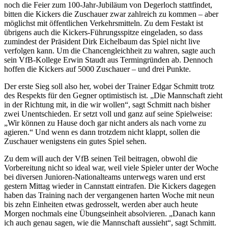
noch die Feier zum 100-Jahr-Jubiläum von Degerloch stattfindet,
bitten die Kickers die Zuschauer zwar zahlreich zu kommen – aber
möglichst mit öffentlichen Verkehrsmitteln. Zu dem Festakt ist
übrigens auch die Kickers-Führungsspitze eingeladen, so dass
zumindest der Präsident Dirk Eichelbaum das Spiel nicht live
verfolgen kann. Um die Chancengleichheit zu wahren, sagte auch
sein VfB-Kollege Erwin Staudt aus Termingründen ab. Dennoch
hoffen die Kickers auf 5000 Zuschauer – und drei Punkte.
Der erste Sieg soll also her, wobei der Trainer Edgar Schmitt trotz
des Respekts für den Gegner optimistisch ist. „Die Mannschaft zieht
in der Richtung mit, in die wir wollen“, sagt Schmitt nach bisher
zwei Unentschieden. Er setzt voll und ganz auf seine Spielweise:
„Wir können zu Hause doch gar nicht anders als nach vorne zu
agieren.“ Und wenn es dann trotzdem nicht klappt, sollen die
Zuschauer wenigstens ein gutes Spiel sehen.
Zu dem will auch der VfB seinen Teil beitragen, obwohl die
Vorbereitung nicht so ideal war, weil viele Spieler unter der Woche
bei diversen Junioren-Nationalteams unterwegs waren und erst
gestern Mittag wieder in Cannstatt eintrafen. Die Kickers dagegen
haben das Training nach der vergangenen harten Woche mit neun
bis zehn Einheiten etwas gedrosselt, werden aber auch heute
Morgen nochmals eine Übungseinheit absolvieren. „Danach kann
ich auch genau sagen, wie die Mannschaft aussieht“, sagt Schmitt.