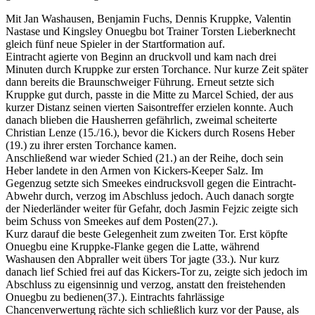
Mit Jan Washausen, Benjamin Fuchs, Dennis Kruppke, Valentin
Nastase und Kingsley Onuegbu bot Trainer Torsten Lieberknecht
gleich fünf neue Spieler in der Startformation auf.
Eintracht agierte von Beginn an druckvoll und kam nach drei
Minuten durch Kruppke zur ersten Torchance. Nur kurze Zeit später
dann bereits die Braunschweiger Führung. Erneut setzte sich
Kruppke gut durch, passte in die Mitte zu Marcel Schied, der aus
kurzer Distanz seinen vierten Saisontreffer erzielen konnte. Auch
danach blieben die Hausherren gefährlich, zweimal scheiterte
Christian Lenze (15./16.), bevor die Kickers durch Rosens Heber
(19.) zu ihrer ersten Torchance kamen.
Anschließend war wieder Schied (21.) an der Reihe, doch sein
Heber landete in den Armen von Kickers-Keeper Salz. Im
Gegenzug setzte sich Smeekes eindrucksvoll gegen die Eintracht-
Abwehr durch, verzog im Abschluss jedoch. Auch danach sorgte
der Niederländer weiter für Gefahr, doch Jasmin Fejzic zeigte sich
beim Schuss von Smeekes auf dem Posten(27.).
Kurz darauf die beste Gelegenheit zum zweiten Tor. Erst köpfte
Onuegbu eine Kruppke-Flanke gegen die Latte, während
Washausen den Abpraller weit übers Tor jagte (33.). Nur kurz
danach lief Schied frei auf das Kickers-Tor zu, zeigte sich jedoch im
Abschluss zu eigensinnig und verzog, anstatt den freistehenden
Onuegbu zu bedienen(37.). Eintrachts fahrlässige
Chancenverwertung rächte sich schließlich kurz vor der Pause, als