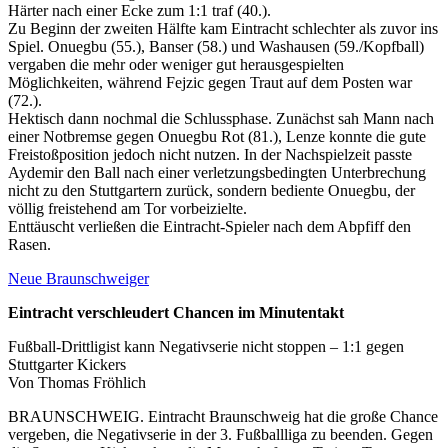
Härter nach einer Ecke zum 1:1 traf (40.).
Zu Beginn der zweiten Hälfte kam Eintracht schlechter als zuvor ins
Spiel. Onuegbu (55.), Banser (58.) und Washausen (59./Kopfball)
vergaben die mehr oder weniger gut herausgespielten
Möglichkeiten, während Fejzic gegen Traut auf dem Posten war
(72.).
Hektisch dann nochmal die Schlussphase. Zunächst sah Mann nach
einer Notbremse gegen Onuegbu Rot (81.), Lenze konnte die gute
Freistoßposition jedoch nicht nutzen. In der Nachspielzeit passte
Aydemir den Ball nach einer verletzungsbedingten Unterbrechung
nicht zu den Stuttgartern zurück, sondern bediente Onuegbu, der
völlig freistehend am Tor vorbeizielte.
Enttäuscht verließen die Eintracht-Spieler nach dem Abpfiff den
Rasen.
Neue Braunschweiger
Eintracht verschleudert Chancen im Minutentakt
Fußball-Drittligist kann Negativserie nicht stoppen – 1:1 gegen
Stuttgarter Kickers
Von Thomas Fröhlich
BRAUNSCHWEIG. Eintracht Braunschweig hat die große Chance
vergeben, die Negativserie in der 3. Fußballliga zu beenden. Gegen