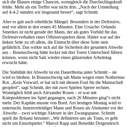
sich die Blauen einige Chancen, wenngleich die Durchschlagskraft
fehlte. Mehr als ein Treffer war nicht drin. „Nach der Umstellung
auf 4-4-2 standen wir insgesamt besser“, sagt Schmitt.
Aber es gab auch erhebliche Mängel. Besonders in der Defensive,
und vor allem in den ersten 45 Minuten. Eine Ursache: Orlando
Smeekes ist nicht gerade der Mann, der als gutes Vorbild für das
Defensivverhalten eines Offensivspielers dient. Härter war auf der
linken Seite zu oft allein, die Eintracht über diese Seite stets
gefährlich. Das wirkte sich auf die Sicherheit der gesamten Abwehr
aus – Braunschweig hätte locker mit drei Toren Unterschied führen
können, wenn nicht Salz wieder einen glänzenden Arbeitstag
erwischt hätte.
Die Stabilität der Abwehr ist ein Dauerthema unter Schmitt – sie
wird es bleiben. In Braunschweig sah Mann wegen einer Notbremse
Rot. „Kein Vorwurf, er hat sich mit diesem Foul für die Mannschaft
geopfert“, sagt Schmitt, der mit zwei Spielen Sperre rechnet.
Womöglich fehlt auch Alexander Rosen – er war mit
Knieproblemen ins Spiel gegangen, nach 26 Minuten ging“s nicht
mehr. Der Kapitän musste von Bord. Am heutigen Montag wird er
untersucht. Innenverteidiger Mann und Rosen als Abräumer vor der
Abwehr – zwei wichtige Akteure in der Zwangspause. Schmitt
spielt die Brisanz herunter: „Wir definieren uns als Team, es geht
nicht um Einzelspieler.“ Marcel Rapp und Benedikt Deigendesch