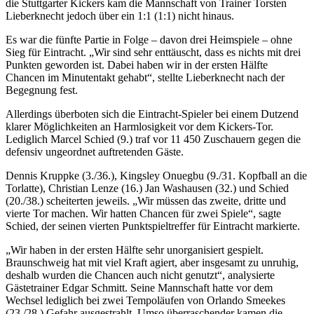
die Stuttgarter Kickers kam die Mannschaft von Trainer Torsten
Lieberknecht jedoch über ein 1:1 (1:1) nicht hinaus.
Es war die fünfte Partie in Folge – davon drei Heimspiele – ohne
Sieg für Eintracht. „Wir sind sehr enttäuscht, dass es nichts mit drei
Punkten geworden ist. Dabei haben wir in der ersten Hälfte
Chancen im Minutentakt gehabt“, stellte Lieberknecht nach der
Begegnung fest.
Allerdings überboten sich die Eintracht-Spieler bei einem Dutzend
klarer Möglichkeiten an Harmlosigkeit vor dem Kickers-Tor.
Lediglich Marcel Schied (9.) traf vor 11 450 Zuschauern gegen die
defensiv ungeordnet auftretenden Gäste.
Dennis Kruppke (3./36.), Kingsley Onuegbu (9./31. Kopfball an die
Torlatte), Christian Lenze (16.) Jan Washausen (32.) und Schied
(20./38.) scheiterten jeweils. „Wir müssen das zweite, dritte und
vierte Tor machen. Wir hatten Chancen für zwei Spiele“, sagte
Schied, der seinen vierten Punktspieltreffer für Eintracht markierte.
„Wir haben in der ersten Hälfte sehr unorganisiert gespielt.
Braunschweig hat mit viel Kraft agiert, aber insgesamt zu unruhig,
deshalb wurden die Chancen auch nicht genutzt“, analysierte
Gästetrainer Edgar Schmitt. Seine Mannschaft hatte vor dem
Wechsel lediglich bei zwei Tempoläufen von Orlando Smeekes
(23./28.) Gefahr ausgestrahlt. Umso überraschender kamen die