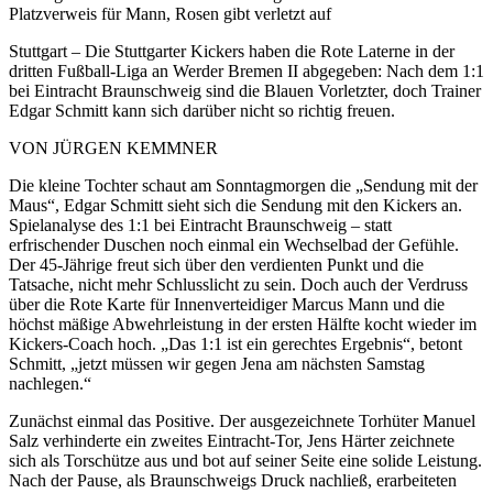
Platzverweis für Mann, Rosen gibt verletzt auf
Stuttgart – Die Stuttgarter Kickers haben die Rote Laterne in der
dritten Fußball-Liga an Werder Bremen II abgegeben: Nach dem 1:1
bei Eintracht Braunschweig sind die Blauen Vorletzter, doch Trainer
Edgar Schmitt kann sich darüber nicht so richtig freuen.
VON JÜRGEN KEMMNER
Die kleine Tochter schaut am Sonntagmorgen die „Sendung mit der
Maus“, Edgar Schmitt sieht sich die Sendung mit den Kickers an.
Spielanalyse des 1:1 bei Eintracht Braunschweig – statt
erfrischender Duschen noch einmal ein Wechselbad der Gefühle.
Der 45-Jährige freut sich über den verdienten Punkt und die
Tatsache, nicht mehr Schlusslicht zu sein. Doch auch der Verdruss
über die Rote Karte für Innenverteidiger Marcus Mann und die
höchst mäßige Abwehrleistung in der ersten Hälfte kocht wieder im
Kickers-Coach hoch. „Das 1:1 ist ein gerechtes Ergebnis“, betont
Schmitt, „jetzt müssen wir gegen Jena am nächsten Samstag
nachlegen.“
Zunächst einmal das Positive. Der ausgezeichnete Torhüter Manuel
Salz verhinderte ein zweites Eintracht-Tor, Jens Härter zeichnete
sich als Torschütze aus und bot auf seiner Seite eine solide Leistung.
Nach der Pause, als Braunschweigs Druck nachließ, erarbeiteten