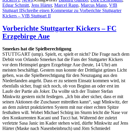
Edgar Schmitt
,
Jens Härter
,
Marcel Rapp
,
Marcus Mann
,
VfB
Stuttgart II
Schreibe einen Kommentar
zu Vorberichte Stuttgarter
Kickers – VfB Stuttgart II
Vorberichte Stuttgarter Kickers – FC
Erzgebirge Aue
Smeekes hat die Spielberechtigung
STUTTGART (ump). Spielt, er, spielt er nicht? Die Frage nach dem
Debüt von Orlando Smeekes hat die Fans der Stuttgarter Kickers
vor dem Heimspiel gegen Erzgebirge Aue (heute, 14 Uhr) am
meisten beschäftigt. Gestern nun konnte der Drittligist grünes Licht
geben, was die Spielberechtigung für den Neuzugang aus den
Niederlanden angeht. Dass er zu seinem Einsatz kommen wird, ist
ebenfalls sicher, fragt sich noch, ob von Beginn an oder erst im
Laufe der Partie als Joker. Da wollte sich der Trainer Stefan
Minkwitz gestern nicht festlegen. „Ich bin aber sicher, dass er mit
seinen Aktionen die Zuschauer mitreißen kann“, sagt Minkwitz, der
an dem zuletzt praktizierten System mit nur einer echten Spitze
festhalten will. Wobei Michael Schürg im Sturm leicht die Nase vor
den Konkurrenten Kacani und Tucci hat. Während der zuletzt
verletzte Sasa Janic im Kader stehen wird, dürfte Minkwitz auf Jens
Härter (Maske nach Nasenbeinbruch) und Jörn Schmiedel