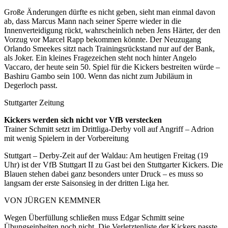
Große Änderungen dürfte es nicht geben, sieht man einmal davon
ab, dass Marcus Mann nach seiner Sperre wieder in die
Innenverteidigung rückt, wahrscheinlich neben Jens Härter, der den
Vorzug vor Marcel Rapp bekommen könnte. Der Neuzugang
Orlando Smeekes sitzt nach Trainingsrückstand nur auf der Bank,
als Joker. Ein kleines Fragezeichen steht noch hinter Angelo
Vaccaro, der heute sein 50. Spiel für die Kickers bestreiten würde –
Bashiru Gambo sein 100. Wenn das nicht zum Jubiläum in
Degerloch passt.
Stuttgarter Zeitung
Kickers werden sich nicht vor VfB verstecken
Trainer Schmitt setzt im Drittliga-Derby voll auf Angriff – Adrion
mit wenig Spielern in der Vorbereitung
Stuttgart – Derby-Zeit auf der Waldau: Am heutigen Freitag (19
Uhr) ist der VfB Stuttgart II zu Gast bei den Stuttgarter Kickers. Die
Blauen stehen dabei ganz besonders unter Druck – es muss so
langsam der erste Saisonsieg in der dritten Liga her.
VON JÜRGEN KEMMNER
Wegen Überfüllung schließen muss Edgar Schmitt seine
Übungseinheiten noch nicht. Die Verletztenliste der Kickers passte