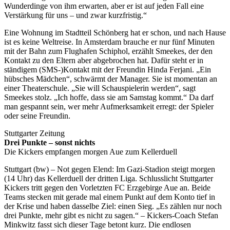
Wunderdinge von ihm erwarten, aber er ist auf jeden Fall eine
Verstärkung für uns – und zwar kurzfristig.“
Eine Wohnung im Stadtteil Schönberg hat er schon, und nach Hause
ist es keine Weltreise. In Amsterdam brauche er nur fünf Minuten
mit der Bahn zum Flughafen Schiphol, erzählt Smeekes, der den
Kontakt zu den Eltern aber abgebrochen hat. Dafür steht er in
ständigem (SMS-)Kontakt mit der Freundin Hinda Ferjani. „Ein
hübsches Mädchen“, schwärmt der Manager. Sie ist momentan an
einer Theaterschule. „Sie will Schauspielerin werden“, sagt
Smeekes stolz. „Ich hoffe, dass sie am Samstag kommt.“ Da darf
man gespannt sein, wer mehr Aufmerksamkeit erregt: der Spieler
oder seine Freundin.
Stuttgarter Zeitung
Drei Punkte – sonst nichts
Die Kickers empfangen morgen Aue zum Kellerduell
Stuttgart (bw) – Not gegen Elend: Im Gazi-Stadion steigt morgen
(14 Uhr) das Kellerduell der dritten Liga. Schlusslicht Stuttgarter
Kickers tritt gegen den Vorletzten FC Erzgebirge Aue an. Beide
Teams stecken mit gerade mal einem Punkt auf dem Konto tief in
der Krise und haben dasselbe Ziel: einen Sieg. „Es zählen nur noch
drei Punkte, mehr gibt es nicht zu sagen.“ – Kickers-Coach Stefan
Minkwitz fasst sich dieser Tage betont kurz. Die endlosen