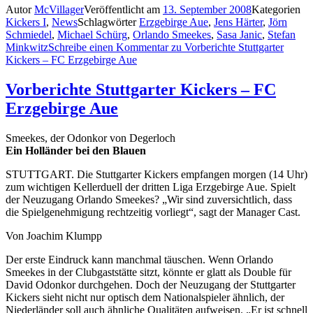
Autor
McVillager
Veröffentlicht am
13. September 2008
Kategorien
Kickers I
,
News
Schlagwörter
Erzgebirge Aue
,
Jens Härter
,
Jörn
Schmiedel
,
Michael Schürg
,
Orlando Smeekes
,
Sasa Janic
,
Stefan
Minkwitz
Schreibe einen Kommentar
zu Vorberichte Stuttgarter
Kickers – FC Erzgebirge Aue
Vorberichte Stuttgarter Kickers – FC
Erzgebirge Aue
Smeekes, der Odonkor von Degerloch
Ein Holländer bei den Blauen
STUTTGART. Die Stuttgarter Kickers empfangen morgen (14 Uhr)
zum wichtigen Kellerduell der dritten Liga Erzgebirge Aue. Spielt
der Neuzugang Orlando Smeekes? „Wir sind zuversichtlich, dass
die Spielgenehmigung rechtzeitig vorliegt“, sagt der Manager Cast.
Von Joachim Klumpp
Der erste Eindruck kann manchmal täuschen. Wenn Orlando
Smeekes in der Clubgaststätte sitzt, könnte er glatt als Double für
David Odonkor durchgehen. Doch der Neuzugang der Stuttgarter
Kickers sieht nicht nur optisch dem Nationalspieler ähnlich, der
Niederländer soll auch ähnliche Qualitäten aufweisen. „Er ist schnell