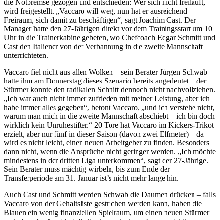
die Notbremse gezogen und entschieden: Wer sich nicht freiläuft,
wird freigestellt. „Vaccaro will weg, nun hat er ausreichend
Freiraum, sich damit zu beschäftigen“, sagt Joachim Cast. Der
Manager hatte den 27-Jährigen direkt vor dem Trainingsstart um 10
Uhr in die Trainerkabine gebeten, wo Chefcoach Edgar Schmitt und
Cast den Italiener von der Verbannung in die zweite Mannschaft
unterrichteten.
Vaccaro fiel nicht aus allen Wolken – sein Berater Jürgen Schwab
hatte ihm am Donnerstag dieses Szenario bereits angedeutet – der
Stürmer konnte den radikalen Schnitt dennoch nicht nachvollziehen.
„Ich war auch nicht immer zufrieden mit meiner Leistung, aber ich
habe immer alles gegeben“, betont Vaccaro, „und ich verstehe nicht,
warum man mich in die zweite Mannschaft abschiebt – ich bin doch
wirklich kein Unruhestifter.“ 20 Tore hat Vaccaro im Kickers-Trikot
erzielt, aber nur fünf in dieser Saison (davon zwei Elfmeter) – da
wird es nicht leicht, einen neuen Arbeitgeber zu finden. Besonders
dann nicht, wenn die Ansprüche nicht geringer werden. „Ich möchte
mindestens in der dritten Liga unterkommen“, sagt der 27-Jährige.
Sein Berater muss mächtig wirbeln, bis zum Ende der
Transferperiode am 31. Januar ist’s nicht mehr lange hin.
Auch Cast und Schmitt werden Schwab die Daumen drücken – falls
Vaccaro von der Gehaltsliste gestrichen werden kann, haben die
Blauen ein wenig finanziellen Spielraum, um einen neuen Stürmer