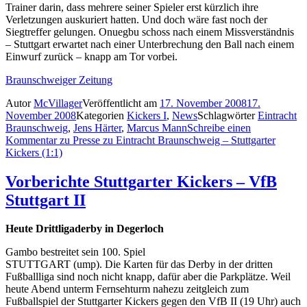
Trainer darin, dass mehrere seiner Spieler erst kürzlich ihre
Verletzungen auskuriert hatten. Und doch wäre fast noch der
Siegtreffer gelungen. Onuegbu schoss nach einem Missverständnis
– Stuttgart erwartet nach einer Unterbrechung den Ball nach einem
Einwurf zurück – knapp am Tor vorbei.
Braunschweiger Zeitung
Autor
McVillager
Veröffentlicht am
17. November 2008
17.
November 2008
Kategorien
Kickers I
,
News
Schlagwörter
Eintracht
Braunschweig
,
Jens Härter
,
Marcus Mann
Schreibe einen
Kommentar
zu Presse zu Eintracht Braunschweig – Stuttgarter
Kickers (1:1)
Vorberichte Stuttgarter Kickers – VfB
Stuttgart II
Heute Drittligaderby in Degerloch
Gambo bestreitet sein 100. Spiel
STUTTGART (ump). Die Karten für das Derby in der dritten
Fußballliga sind noch nicht knapp, dafür aber die Parkplätze. Weil
heute Abend unterm Fernsehturm nahezu zeitgleich zum
Fußballspiel der Stuttgarter Kickers gegen den VfB II (19 Uhr) auch