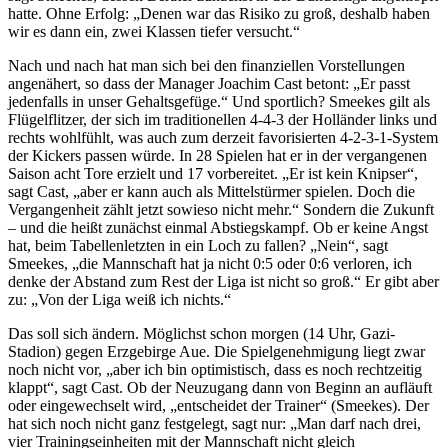
hatte. Ohne Erfolg: „Denen war das Risiko zu groß, deshalb haben
wir es dann ein, zwei Klassen tiefer versucht.“
Nach und nach hat man sich bei den finanziellen Vorstellungen
angenähert, so dass der Manager Joachim Cast betont: „Er passt
jedenfalls in unser Gehaltsgefüge.“ Und sportlich? Smeekes gilt als
Flügelflitzer, der sich im traditionellen 4-4-3 der Holländer links und
rechts wohlfühlt, was auch zum derzeit favorisierten 4-2-3-1-System
der Kickers passen würde. In 28 Spielen hat er in der vergangenen
Saison acht Tore erzielt und 17 vorbereitet. „Er ist kein Knipser“,
sagt Cast, „aber er kann auch als Mittelstürmer spielen. Doch die
Vergangenheit zählt jetzt sowieso nicht mehr.“ Sondern die Zukunft
– und die heißt zunächst einmal Abstiegskampf. Ob er keine Angst
hat, beim Tabellenletzten in ein Loch zu fallen? „Nein“, sagt
Smeekes, „die Mannschaft hat ja nicht 0:5 oder 0:6 verloren, ich
denke der Abstand zum Rest der Liga ist nicht so groß.“ Er gibt aber
zu: „Von der Liga weiß ich nichts.“
Das soll sich ändern. Möglichst schon morgen (14 Uhr, Gazi-
Stadion) gegen Erzgebirge Aue. Die Spielgenehmigung liegt zwar
noch nicht vor, „aber ich bin optimistisch, dass es noch rechtzeitig
klappt“, sagt Cast. Ob der Neuzugang dann von Beginn an aufläuft
oder eingewechselt wird, „entscheidet der Trainer“ (Smeekes). Der
hat sich noch nicht ganz festgelegt, sagt nur: „Man darf nach drei,
vier Trainingseinheiten mit der Mannschaft nicht gleich