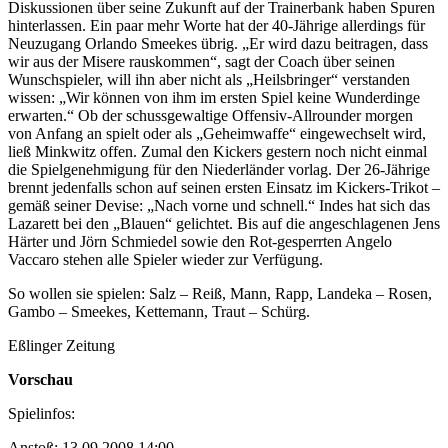
Diskussionen über seine Zukunft auf der Trainerbank haben Spuren
hinterlassen. Ein paar mehr Worte hat der 40-Jährige allerdings für
Neuzugang Orlando Smeekes übrig. „Er wird dazu beitragen, dass
wir aus der Misere rauskommen“, sagt der Coach über seinen
Wunschspieler, will ihn aber nicht als „Heilsbringer“ verstanden
wissen: „Wir können von ihm im ersten Spiel keine Wunderdinge
erwarten.“ Ob der schussgewaltige Offensiv-Allrounder morgen
von Anfang an spielt oder als „Geheimwaffe“ eingewechselt wird,
ließ Minkwitz offen. Zumal den Kickers gestern noch nicht einmal
die Spielgenehmigung für den Niederländer vorlag. Der 26-Jährige
brennt jedenfalls schon auf seinen ersten Einsatz im Kickers-Trikot –
gemäß seiner Devise: „Nach vorne und schnell.“ Indes hat sich das
Lazarett bei den „Blauen“ gelichtet. Bis auf die angeschlagenen Jens
Härter und Jörn Schmiedel sowie den Rot-gesperrten Angelo
Vaccaro stehen alle Spieler wieder zur Verfügung.
So wollen sie spielen: Salz – Reiß, Mann, Rapp, Landeka – Rosen,
Gambo – Smeekes, Kettemann, Traut – Schürg.
Eßlinger Zeitung
Vorschau
Spielinfos:
Anstoß: 13.09.2008 14:00