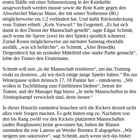
ersten Hälfte mit einer Sehnenreizung in der Kniekehle
ausgewechselt werden musste sowie die Rote Karte gegen den
Abwehrchef Marcus Mann, der mit seiner Notbremse (80.)
möglicherweise ein 1:2 verhindert hat. Und dafür Rückendeckung
vom Trainer erhielt: „Kein Vorwurf.“ Im Gegenteil. „Er hat sich
damit in den Dienst der Mannschaft gestellt“, sagte Edgar Schmitt,
auch wenn die Sperre (zwei bis drei Spiele) sportlich schmerzt.
Zumal Rosen möglicherweise am nächsten Samstag ebenfalls
ausfällt, „was ich befürchte“, so Schmitt. „Aber Benedikt
Deigendesch hat im zentralen Mittelfeld eine starke Partie gemacht“,
lobte der Trainer den Ersatzmann.
Schmitt will nun „in die Mannschaft reinhören“, um das Training
exakt zu dosieren, „da wir doch einige junge Spieler haben.“ Bis zur
Winterpause sollen dennoch 17, 18 Punkte her – mindestens. „Wir
wollen in Tuchfühlung zum Fünftletzten bleiben“, betont der
Trainer, und der Manager fügt hinzu: „Je mehr Mannschaften in den
Abstiegskampf verwickelt sind, desto besser.“
In dieser Hinsicht zumindest brauchen sich die Kickers derzeit nicht
allzu viele Sorgen machen. Es geht hinten eng zu. Nachdem von
den bis Rang zwölf vor den Kickers platzierten Mannschaften
(außer Burghausen) keine gewonnen hat, haben die Blauen
zumindest die rote Laterne an Werder Bremen II abgegeben. „Wir
steigern uns sukzessive“, sagt Schmitt, auch wenn sich das bisher