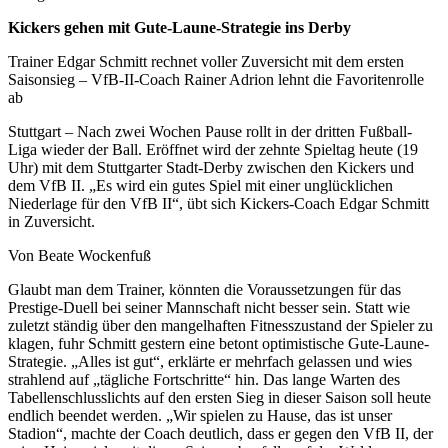
Kickers gehen mit Gute-Laune-Strategie ins Derby
Trainer Edgar Schmitt rechnet voller Zuversicht mit dem ersten
Saisonsieg – VfB-II-Coach Rainer Adrion lehnt die Favoritenrolle
ab
Stuttgart – Nach zwei Wochen Pause rollt in der dritten Fußball-
Liga wieder der Ball. Eröffnet wird der zehnte Spieltag heute (19
Uhr) mit dem Stuttgarter Stadt-Derby zwischen den Kickers und
dem VfB II. „Es wird ein gutes Spiel mit einer unglücklichen
Niederlage für den VfB II“, übt sich Kickers-Coach Edgar Schmitt
in Zuversicht.
Von Beate Wockenfuß
Glaubt man dem Trainer, könnten die Voraussetzungen für das
Prestige-Duell bei seiner Mannschaft nicht besser sein. Statt wie
zuletzt ständig über den mangelhaften Fitnesszustand der Spieler zu
klagen, fuhr Schmitt gestern eine betont optimistische Gute-Laune-
Strategie. „Alles ist gut“, erklärte er mehrfach gelassen und wies
strahlend auf „tägliche Fortschritte“ hin. Das lange Warten des
Tabellenschlusslichts auf den ersten Sieg in dieser Saison soll heute
endlich beendet werden. „Wir spielen zu Hause, das ist unser
Stadion“, machte der Coach deutlich, dass er gegen den VfB II, der