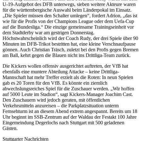
U-19-Aufgebot des DFB unterwegs, sieben weitere Akteure waren
für die württembergische Auswahl beim Länderpokal im Einsatz.
„Die Spieler müssen den Schalter umlegen“, fordert Adrion, „das ist
wie für die Profis von der Champions League oder dem Uefa-Cup
auf die Bundesliga.“ Die einzige gemeinsame Trainingseinheit vor
dem Stadtderby war am gestrigen Donnerstag.
Höchstwahrscheinlich wird der Coach Rudy, der drei Spiele über 90
Minuten im DFB-Trikot bestritten hat, eine kleine Verschnaufpause
gönnen. Auch Christian Träsch, zuletzt bei den Profis gegen Bremen
am Ball, kehrt gegen die Blauen nicht ins Drittliga-Team zurück.
Die Kickers wollen offensiv ausgerichtet auftreten, der VfB hat
ebenfalls eine muntere Abteilung Attacke – keine Drittliga-
Mannschaft hat mehr Treffer erzielt als die Roten: In neun Spielen
gab es 20 Toren für den VfB. Es könnte ein ziemlich
abwechslungsreiches Spiel für die Zuschauer werden. „Wir hoffen
auf 5000 Leute im Stadion“, sagt Kickers-Manager Joachim Cast.
Den Zuschauern wird jedoch geraten, mit öffentlichen
Verkehrsmitteln anzureisen – die Parkplatzsituation unterm
Fernsehturm ist an diesem Abend extrem angespannt. Bereits um 18
Uhr beginnt im SSB-Zentrum auf der Waldau der Festakt 100 Jahre
Eingemeindung Degerlochs nach Stuttgart mit 500 geladenen
Gästen.
Stuttgarter Nachrichten