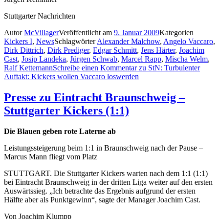
Stuttgarter Nachrichten
Autor
McVillager
Veröffentlicht am
9. Januar 2009
Kategorien
Kickers I
,
News
Schlagwörter
Alexander Malchow
,
Angelo Vaccaro
,
Dirk Dittrich
,
Dirk Prediger
,
Edgar Schmitt
,
Jens Härter
,
Joachim
Cast
,
Josip Landeka
,
Jürgen Schwab
,
Marcel Rapp
,
Mischa Welm
,
Ralf Kettemann
Schreibe einen Kommentar
zu StN: Turbulenter
Auftakt: Kickers wollen Vaccaro loswerden
Presse zu Eintracht Braunschweig –
Stuttgarter Kickers (1:1)
Die Blauen geben rote Laterne ab
Leistungssteigerung beim 1:1 in Braunschweig nach der Pause –
Marcus Mann fliegt vom Platz
STUTTGART. Die Stuttgarter Kickers warten nach dem 1:1 (1:1)
bei Eintracht Braunschweig in der dritten Liga weiter auf den ersten
Auswärtssieg. „Ich betrachte das Ergebnis aufgrund der ersten
Hälfte aber als Punktgewinn“, sagte der Manager Joachim Cast.
Von Joachim Klumpp