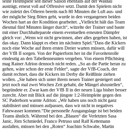
seine Heimspiele seit dieser Saison ebenfalls auf der Waldau
austrägt, erneut voll auf Offensive setzt. Damit den Spielern nicht
wie zuletzt des Öfteren bereits nach 80 Minuten die Luft aus- und
der mögliche Sieg flöten geht, wurde in den vergangenen beiden
Wochen hart an der Kondition gearbeitet. „Vielleicht hält das Team
diesmal fünf Minuten länger durch“, witzelte der Trainer und baute
mit einer Durchhalteparole einem eventuellen erneuten Dämpfer
gleich vor: „Wenn wir nicht gewinnen, aber alles gegeben haben, ist
das okay. Dann klappt es eben im nächsten Spiel.“Dass die Kickers
noch eine Woche auf ihren ersten Dreier warten müssen, dafür will
der VfB II sorgen. Von der Papierform her ist die Favoritenrolle
eindeutig an den Tabellenneunten vergeben. Von einem Pflichtsieg
mag Rainer Adrion dennoch nicht reden. „So an die Partie heran zu
gehen, wäre schon der erste Fehler“, sagte der VfB-Coach, der
damit rechnet, dass die Kickers im Derby die Reißlinie ziehen
wollen. „Sie haben sich unter ihrem neuen Trainer gesteigert und
jetzt noch mal zwei Wochen Zeit gehabt, die Mängel abzustellen“,
begründete er. Zwar kam der VfB II in der neuen Liga bisher besser
zurecht. Aber mit Blick auf die jüngste 1:2-Heimpleite gegen den
SC Paderborn warnte Adrion: „Wir haben uns noch nicht ganz
stabilisiert und müssen aufpassen, dass wir nicht in negatives
Fahrwasser kommen.“Die personelle Ausgangslage ist bei beiden
Teams ähnlich. Während bei den „Blauen“ die Verletzten Sasa
Janic, Jörn Schmiedel, Franco Petruso und Ralf Kettemann
ausfallen, müssen bei den „Roten“ Joachim Schwabe, Martin