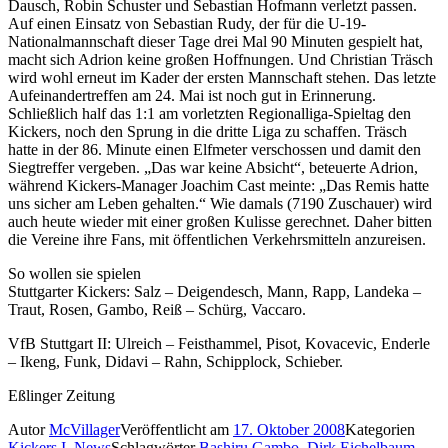
Dausch, Robin Schuster und Sebastian Hofmann verletzt passen.
Auf einen Einsatz von Sebastian Rudy, der für die U-19-
Nationalmannschaft dieser Tage drei Mal 90 Minuten gespielt hat,
macht sich Adrion keine großen Hoffnungen. Und Christian Träsch
wird wohl erneut im Kader der ersten Mannschaft stehen. Das letzte
Aufeinandertreffen am 24. Mai ist noch gut in Erinnerung.
Schließlich half das 1:1 am vorletzten Regionalliga-Spieltag den
Kickers, noch den Sprung in die dritte Liga zu schaffen. Träsch
hatte in der 86. Minute einen Elfmeter verschossen und damit den
Siegtreffer vergeben. „Das war keine Absicht“, beteuerte Adrion,
während Kickers-Manager Joachim Cast meinte: „Das Remis hatte
uns sicher am Leben gehalten.“ Wie damals (7190 Zuschauer) wird
auch heute wieder mit einer großen Kulisse gerechnet. Daher bitten
die Vereine ihre Fans, mit öffentlichen Verkehrsmitteln anzureisen.
So wollen sie spielen
Stuttgarter Kickers: Salz – Deigendesch, Mann, Rapp, Landeka –
Traut, Rosen, Gambo, Reiß – Schürg, Vaccaro.
VfB Stuttgart II: Ulreich – Feisthammel, Pisot, Kovacevic, Enderle
– Ikeng, Funk, Didavi – Rahn, Schipplock, Schieber.
Eßlinger Zeitung
Autor
McVillager
Veröffentlicht am
17. Oktober 2008
Kategorien
Kickers I
,
News
Schlagwörter
Bashiru Gambo
,
Dirk Eichelbaum
,