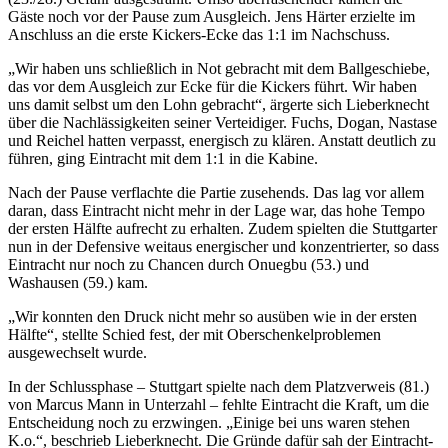
Gäste noch vor der Pause zum Ausgleich. Jens Härter erzielte im
Anschluss an die erste Kickers-Ecke das 1:1 im Nachschuss.
„Wir haben uns schließlich in Not gebracht mit dem Ballgeschiebe,
das vor dem Ausgleich zur Ecke für die Kickers führt. Wir haben
uns damit selbst um den Lohn gebracht“, ärgerte sich Lieberknecht
über die Nachlässigkeiten seiner Verteidiger. Fuchs, Dogan, Nastase
und Reichel hatten verpasst, energisch zu klären. Anstatt deutlich zu
führen, ging Eintracht mit dem 1:1 in die Kabine.
Nach der Pause verflachte die Partie zusehends. Das lag vor allem
daran, dass Eintracht nicht mehr in der Lage war, das hohe Tempo
der ersten Hälfte aufrecht zu erhalten. Zudem spielten die Stuttgarter
nun in der Defensive weitaus energischer und konzentrierter, so dass
Eintracht nur noch zu Chancen durch Onuegbu (53.) und
Washausen (59.) kam.
„Wir konnten den Druck nicht mehr so ausüben wie in der ersten
Hälfte“, stellte Schied fest, der mit Oberschenkelproblemen
ausgewechselt wurde.
In der Schlussphase – Stuttgart spielte nach dem Platzverweis (81.)
von Marcus Mann in Unterzahl – fehlte Eintracht die Kraft, um die
Entscheidung noch zu erzwingen. „Einige bei uns waren stehen
K.o.“, beschrieb Lieberknecht. Die Gründe dafür sah der Eintracht-