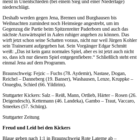
meist in Unentschieden (bei einem Sieg und einer Niederlage)
niederschlägt.
Deshalb werden gegen Jena, Bremen und Burghausen bis
Weihnachten zumindest noch Heimsiege angestrebt, um im
Gegenzug die Partie beim Spitzenreiter Paderborn und auch das
nächste Auswärtsspiel in Aalen ruhiger angehen zu können. Das
wirft jetzt schon seine Schatten voraus, nicht nur weil Jürgen Kohler
sein Traineramt aufgegeben hat. Sein Vorgänger Edgar Schmitt
weiß: „Das ist kein ganz normales Spiel, aber es ist jetzt auch nicht
so, dass ich nur diesem Spiel entgegenfiebere.“ Schließlich steht erst
einmal Jena auf dem Programm.
Braunschweig: Fejzic – Fuchs (78. Aydemir), Nastase, Dogan,
Reichel – Danneberg (19. Banser), Washausen, Lenze, Kruppke –
Onuegbu, Schied (66. Yildirim).
Stuttgarter Kickers: Salz – Reiß, Mann, Ortlieb, Härter – Rosen (26.
Deigendesch), Kettemann (46. Landeka), Gambo – Traut, Vaccaro,
Smeekes (57. Schürg).
Stuttgarter Zeitung
Freud und Leid bei den Kickers
Blaue geben nach 1:1 in Braunschweig Rote Laterne ab –