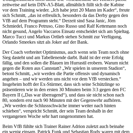
zeitweise auf kein DIN-A5-Blatt, allmählich füllt sich die Kabine
vor dem Training wieder. „Ich habe jetzt 20 Mann im Kader“, freute
sich Schmitt, „das ist erfreulich, besonders da das Derby gegen den
VfB auf dem Programm steht.“ Derzeit sind Sasa Janic, Jörn
Schmiedel, Franco Petruso, Gino Russo und Ralf Kettemann noch
nicht gesund, Angelo Vaccaros Einsatz entscheidet sich am Spieltag.
Marco Tucci und Markus Ortlieb stehen Schmitt zur Verfügung,
Orlando Smeekes sitzt als Joker auf der Bank.
Der Coach verbreitet Optimismus, auch wenn sein Team noch ohne
Sieg dasteht und am Tabellenende darbt. Bald ist der erste Erfolg
fällig, und den sollen die Blauen im Hurrastil erobern. Warum nicht
gegen die Roten aus Cannstatt? „Wir spielen in unserem Stadion“,
betont Schmitt, „wir werden die Partie offensiv und dynamisch
angehen – und wir werden uns nicht vor dem VfB verstecken.“
Insgeheim hofft der Ex-Stürmer, dass sich seine Schützlinge so
präsentieren wie in den ersten 30 Minuten beim 3:3 gegen den FC
Bayern II („Das war überragend“), und dass sie nicht schon nach
80, sondern erst nach 90 Minuten mit der Gegenwehr aufhören.
„Wir werden die Schlussschwäche immer weiter nach hinten
schieben“, verspricht Schmitt, der sein Team deshalb in der
vergangenen Woche sehr hart rangenommen hat.
Beim VfB fühlte sich Trainer Rainer Adrion zuletzt auch beinahe
ein wenig einsam. Patrick Funk und Sebastian Rudy waren mit dem