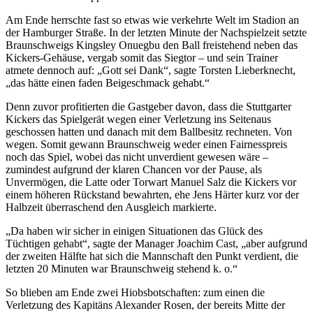
Am Ende herrschte fast so etwas wie verkehrte Welt im Stadion an
der Hamburger Straße. In der letzten Minute der Nachspielzeit setzte
Braunschweigs Kingsley Onuegbu den Ball freistehend neben das
Kickers-Gehäuse, vergab somit das Siegtor – und sein Trainer
atmete dennoch auf: „Gott sei Dank“, sagte Torsten Lieberknecht,
„das hätte einen faden Beigeschmack gehabt.“
Denn zuvor profitierten die Gastgeber davon, dass die Stuttgarter
Kickers das Spielgerät wegen einer Verletzung ins Seitenaus
geschossen hatten und danach mit dem Ballbesitz rechneten. Von
wegen. Somit gewann Braunschweig weder einen Fairnesspreis
noch das Spiel, wobei das nicht unverdient gewesen wäre –
zumindest aufgrund der klaren Chancen vor der Pause, als
Unvermögen, die Latte oder Torwart Manuel Salz die Kickers vor
einem höheren Rückstand bewahrten, ehe Jens Härter kurz vor der
Halbzeit überraschend den Ausgleich markierte.
„Da haben wir sicher in einigen Situationen das Glück des
Tüchtigen gehabt“, sagte der Manager Joachim Cast, „aber aufgrund
der zweiten Hälfte hat sich die Mannschaft den Punkt verdient, die
letzten 20 Minuten war Braunschweig stehend k. o.“
So blieben am Ende zwei Hiobsbotschaften: zum einen die
Verletzung des Kapitäns Alexander Rosen, der bereits Mitte der