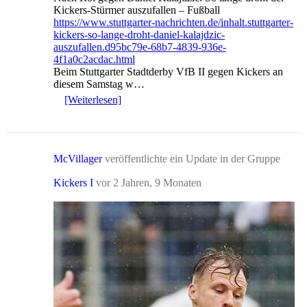
Kickers-Stürmer auszufallen – Fußball
https://www.stuttgarter-nachrichten.de/inhalt.stuttgarter-
kickers-so-lange-droht-daniel-kalajdzic-
auszufallen.d95bc79e-68b7-4839-936e-
4f1a0c2acdac.html
Beim Stuttgarter Stadtderby VfB II gegen Kickers an
diesem Samstag w…
[Weiterlesen]
McVillager
veröffentlichte ein Update in der Gruppe
Kickers I
vor 2 Jahren, 9 Monaten