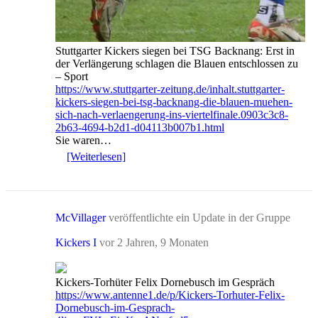
Stuttgarter Kickers siegen bei TSG Backnang: Erst in
der Verlängerung schlagen die Blauen entschlossen zu
– Sport
https://www.stuttgarter-zeitung.de/inhalt.stuttgarter-
kickers-siegen-bei-tsg-backnang-die-blauen-muehen-
sich-nach-verlaengerung-ins-viertelfinale.0903c3c8-
2b63-4694-b2d1-d04113b007b1.html
Sie waren…
[Weiterlesen]
McVillager
veröffentlichte ein Update in der Gruppe
Kickers I
vor 2 Jahren, 9 Monaten
Kickers-Torhüter Felix Dornebusch im Gespräch
https://www.antenne1.de/p/Kickers-Torhuter-Felix-
Dornebusch-im-Gesprach-