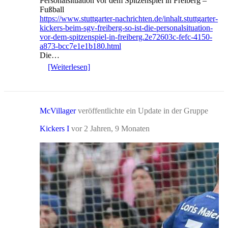
Personalsituation vor dem Spitzenspiel in Freiberg –
Fußball
https://www.stuttgarter-nachrichten.de/inhalt.stuttgarter-
kickers-beim-sgv-freiberg-so-ist-die-personalsituation-
vor-dem-spitzenspiel-in-freiberg.2e72603c-fefc-4150-
a873-bcc7e1e1b180.html
Die…
[Weiterlesen]
McVillager
veröffentlichte ein Update in der Gruppe
Kickers I
vor 2 Jahren, 9 Monaten