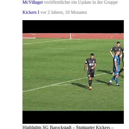
McVillager
veröffentlichte ein Update in der Gruppe
Kickers I
vor 2 Jahren, 10 Monaten
Highlights SG Barockstadt – Stuttgarter Kickers –