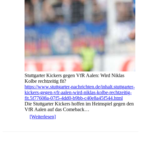
Stuttgarter Kickers gegen VfR Aalen: Wird Niklas
Kolbe rechtzeitig fit?
https://www.stuttgarter-nachrichten.de/inhalt.stuttgarter-
kickers-gegen-vfr-aalen-wird-niklas-kolbe-rechtzeitig-
fit.5f77608a-07f5-4dd0-b9bb-c40e8a45f544.html
Die Stuttgarter Kickers hoffen im Heimspiel gegen den
VfR Aalen auf das Comeback…
[Weiterlesen]