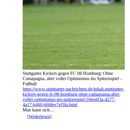
Stuttgarter Kickers gegen FC 08 Homburg: Ohne
Camapagna, aber voller Optimismus ins Spitzenspiel –
Fußball
https://www.stuttgarter-nachrichten.de/inhalt.stuttgarter-
kickers-gegen-fc-08-homburg-ohne-camapagna-aber-
voller-optimismus-ins-spitzenspiel.10eea03a-4277-
4a17-b460-66fdee7ef3fa.html
Man kann sich…
[Weiterlesen]