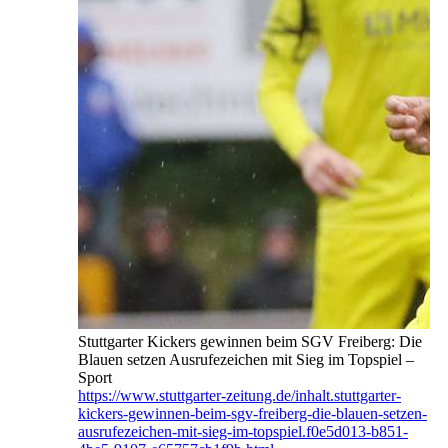
Stuttgarter Kickers gewinnen beim SGV Freiberg: Die
Blauen setzen Ausrufezeichen mit Sieg im Topspiel –
Sport
https://www.stuttgarter-zeitung.de/inhalt.stuttgarter-
kickers-gewinnen-beim-sgv-freiberg-die-blauen-setzen-
ausrufezeichen-mit-sieg-im-topspiel.f0e5d013-b851-