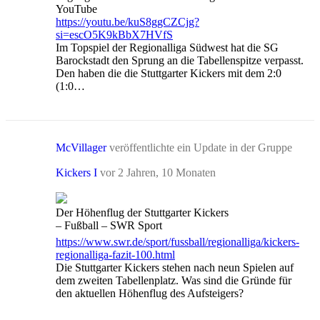
YouTube
https://youtu.be/kuS8ggCZCjg?
si=escO5K9kBbX7HVfS
Im Topspiel der Regionalliga Südwest hat die SG
Barockstadt den Sprung an die Tabellenspitze verpasst.
Den haben die die Stuttgarter Kickers mit dem 2:0
(1:0…
McVillager
veröffentlichte ein Update in der Gruppe
Kickers I
vor 2 Jahren, 10 Monaten
Der Höhenflug der Stuttgarter Kickers
– Fußball – SWR Sport
https://www.swr.de/sport/fussball/regionalliga/kickers-
regionalliga-fazit-100.html
Die Stuttgarter Kickers stehen nach neun Spielen auf
dem zweiten Tabellenplatz. Was sind die Gründe für
den aktuellen Höhenflug des Aufsteigers?