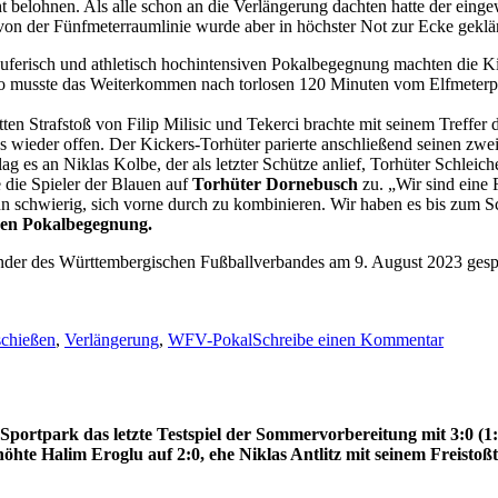
ht belohnen. Als alle schon an die Verlängerung dachten hatte der eing
on der Fünfmeterraumlinie wurde aber in höchster Not zur Ecke geklär
läuferisch und athletisch hochintensiven Pokalbegegnung machten die Ki
d so musste das Weiterkommen nach torlosen 120 Minuten vom Elfmeter
ten Strafstoß von Filip Milisic und Tekerci brachte mit seinem Treffer 
s wieder offen. Der Kickers-Torhüter parierte anschließend seinen zwe
s an Niklas Kolbe, der als letzter Schütze anlief, Torhüter Schleicher
 die Spieler der Blauen auf
Torhüter Dornebusch
zu. „Wir sind eine 
nn schwierig, sich vorne durch zu kombinieren. Wir haben es bis zum S
chen Pokalbegegnung.
nder des Württembergischen Fußballverbandes am 9. August 2023 gesp
zu
schießen
,
Verlängerung
,
WFV-Pokal
Schreibe einen Kommentar
4:3-
Erfolg
im
Elfmete
ortpark das letzte Testspiel der Sommervorbereitung mit 3:0 (1:
hte Halim Eroglu auf 2:0, ehe Niklas Antlitz mit seinem Freistoßto