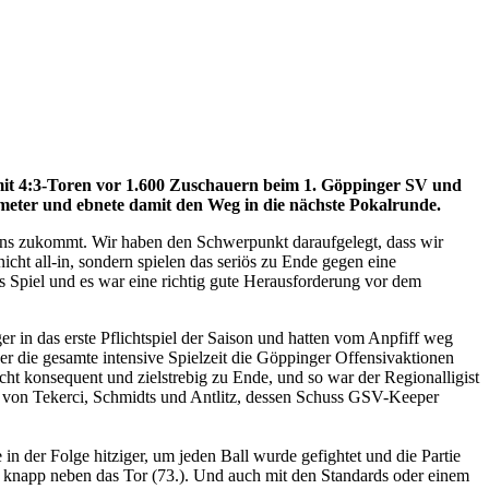
 mit 4:3-Toren vor 1.600 Zuschauern beim 1. Göppinger SV und
meter und ebnete damit den Weg in die nächste Pokalrunde.
uns zukommt. Wir haben den Schwerpunkt daraufgelegt, dass wir
nicht all-in, sondern spielen das seriös zu Ende gegen eine
s Spiel und es war eine richtig gute Herausforderung vor dem
r in das erste Pflichtspiel der Saison und hatten vom Anpfiff weg
ber die gesamte intensive Spielzeit die Göppinger Offensivaktionen
ht konsequent und zielstrebig zu Ende, und so war der Regionalligist
en von Tekerci, Schmidts und Antlitz, dessen Schuss GSV-Keeper
in der Folge hitziger, um jeden Ball wurde gefightet und die Partie
h knapp neben das Tor (73.). Und auch mit den Standards oder einem