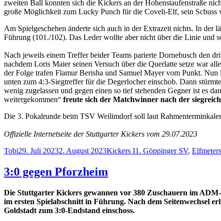
zweiten Ball konnten sich die Kickers an der Hohenstaufenstraße nic
große Möglichkeit zum Lucky Punch für die Coveli-Elf, sein Schuss v
Am Spielgeschehen änderte sich auch in der Extrazeit nichts. In der 
Führung (101./102). Das Leder wollte aber nicht über die Linie un
Nach jeweils einem Treffer beider Teams parierte Dornebusch den drit
nachdem Loris Maier seinen Versuch über die Querlatte setze war alle
der Folge trafen Flamur Berisha und Samuel Mayer vom Punkt. Nun lag e
unten zum 4:3-Siegtreffer für die Degerlocher einschob. Dann stürmte
wenig zugelassen und gegen einen so tief stehenden Gegner ist es da
weitergekommen“
freute sich der Matchwinner nach der siegrei
Die 3. Pokalrunde beim TSV Weilimdorf soll laut Rahmenterminkale
Offizielle Internetseite der Stuttgarter Kickers vom 29.07.2023
Autor
Veröffentlicht
Kategorien
Schlagwörter
Tobi
29. Juli 2023
2. August 2023
Kickers I
1. Göppinger SV
,
Elfmeter
am
3:0 gegen Pforzheim
Die Stuttgarter Kickers gewannen vor 380 Zuschauern im ADM-Sp
im ersten Spielabschnitt in Führung. Nach dem Seitenwechsel erhö
Goldstadt zum 3:0-Endstand einschoss.