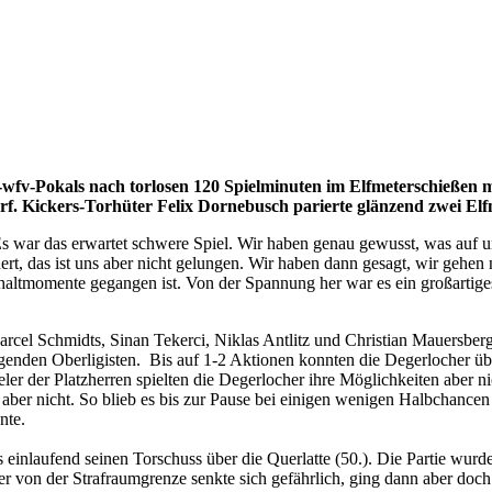
-wfv-Pokals nach torlosen 120 Spielminuten im Elfmeterschießen
rf. Kickers-Torhüter Felix Dornebusch parierte glänzend zwei Elf
s war das erwartet schwere Spiel. Wir haben genau gewusst, was auf 
ert, das ist uns aber nicht gelungen. Wir haben dann gesagt, wir gehen 
chaltmomente gegangen ist. Von der Spannung her war es ein großartige
cel Schmidts, Sinan Tekerci, Niklas Antlitz und Christian Mauersberge
idigenden Oberligisten. Bis auf 1-2 Aktionen konnten die Degerlocher ü
r der Platzherren spielten die Degerlocher ihre Möglichkeiten aber nic
s aber nicht. So blieb es bis zur Pause bei einigen wenigen Halbchanc
nte.
inlaufend seinen Torschuss über die Querlatte (50.). Die Partie wurde 
r von der Strafraumgrenze senkte sich gefährlich, ging dann aber doc