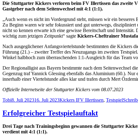
Die Stuttgarter Kickers verloren beim FV Illertissen das zweite
Gastgeber nach dem Seitenwechsel mit 4:1 (1:1).
„Auch wenn es nicht im Vordergrund steht, müssen wir ein besseres E
Zu Beginn waren wir sehr fokussiert und gut unterwegs, disziplinier
nicht so kennen erwarte ich eine gewisse Bereitschaft und Intensität
wichtig zum jetzigen Zeitpunkt“ sagte
Kickers-Cheftrainer Mustaf
Nach ausgeglichener Anfangsviertelstunde bestimmten die Kickers die
Führung (21.) – zweiter Treffer des Neuzugangs im zweiten Testspiel
Winkel halbhoch zum überraschenden 1:1-Ausgleich für das Team vo
Der Regionalligist aus Bayern bestimmte nach dem Seitenwechsel die
Gegenzug traf Yannick Glessing ebenfalls das Aluminium (60.). Nur ei
innerhalb einer Viertelstunde alles klar und trafen durch Mert Özdem
Offizielle Internetseite der Stuttgarter Kickers vom 08.07.2023
Autor
Veröffentlicht
Kategorien
Schlagwörter
Tobi
8. Juli 2023
16. Juli 2023
Kickers I
FV Illertissen
,
Testspiel
Schrei
am
Erfolgreicher Testspielauftakt
Drei Tage nach Trainingsbeginn gewannen die Stuttgarter Kick
verdient mit 4:1 (1:1).