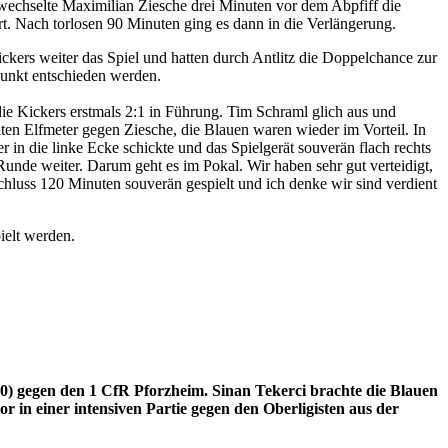
ewechselte Maximilian Ziesche drei Minuten vor dem Abpfiff die
t. Nach torlosen 90 Minuten ging es dann in die Verlängerung.
ckers weiter das Spiel und hatten durch Antlitz die Doppelchance zur
punkt entschieden werden.
die Kickers erstmals 2:1 in Führung. Tim Schraml glich aus und
iten Elfmeter gegen Ziesche, die Blauen waren wieder im Vorteil. In
 in die linke Ecke schickte und das Spielgerät souverän flach rechts
Runde weiter. Darum geht es im Pokal. Wir haben sehr gut verteidigt,
chluss 120 Minuten souverän gespielt und ich denke wir sind verdient
ielt werden.
rschießen
0) gegen den 1 CfR Pforzheim. Sinan Tekerci brachte die Blauen
r in einer intensiven Partie gegen den Oberligisten aus der