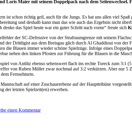
r und Loris Maier mit seinem Doppelpack nach dem Seitenwechsel.
n ist schon richtig geil, auch für die Jungs. Es hat uns allen viel Spa
Vorbereitung und deshalb kann man das wie auch das Ergebnis nicht üb
ch denke das Spiel heute war ein guter Schritt nach vorne“ freute sich
K
ielfehler der SC-Defensive von der Strafraumgrenze mit seinem Flachsc
d der Drittligist aus dem Breisgau glich durch Al Ghaddioui von der F
igten die Blauen immer wieder schöne Spielzüge. Infolge eines Doppelpa
rbar neben den linken Pfosten zur Führung für die Blauen in die Masc
piel von Antlitz ebenso sehenswert flach ins rechte Toreck zum 3:1 (5
ltreffer von Ruben Müller zwar nochmal auf 3:2 verkürzen. Aber nur 5
er dem Fernsehturm.
Mannschaft auf einer Zuschauerebene auf der Haupttribüne vorgestellt
g der letzten Spielzeit(en) erwerben.
zu
eibe einen Kommentar
4:2-
Testspielsieg
auf
der