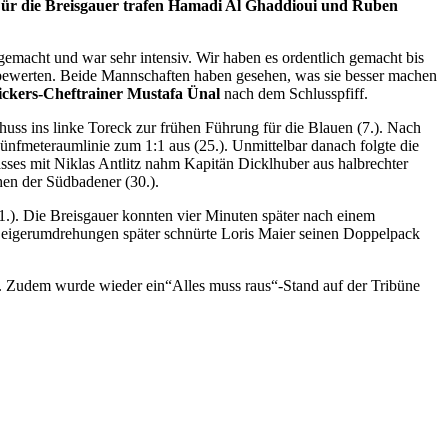
 Für die Breisgauer trafen Hamadi Al Ghaddioui und Ruben
ß gemacht und war sehr intensiv. Wir haben es ordentlich gemacht bis
erbewerten. Beide Mannschaften haben gesehen, was sie besser machen
ickers-Cheftrainer Mustafa Ünal
nach dem Schlusspfiff.
huss ins linke Toreck zur frühen Führung für die Blauen (7.). Nach
ünfmeteraumlinie zum 1:1 aus (25.). Unmittelbar danach folgte die
sses mit Niklas Antlitz nahm Kapitän Dicklhuber aus halbrechter
hen der Südbadener (30.).
1.). Die Breisgauer konnten vier Minuten später nach einem
 Zeigerumdrehungen später schnürte Loris Maier seinen Doppelpack
. Zudem wurde wieder ein“Alles muss raus“-Stand auf der Tribüne