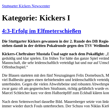
Zum
Stuttgarter Kickers Newscenter
Inhalt
springen
Kategorie:
Kickers I
4:3-Erfolg im Elfmeterschießen
Die Stuttgarter Kickers gewannen in der 2. Runde des DB Regio
stehen damit in der dritten Pokalrunde gegen den TSV Weilimdo
Kickers-Cheftrainer Mustafa Ünal sagte nach dem Pokalfight:
„E
geduldig und klar spielen. Ein frühes Tor hätte das ganze Spiel veränd
Mannschaft, die sehr leidenschaftlich verteidigt hat und nur auf Ums
Offenbachspiel.“
Die Blauen starteten mit den fünf Neuzugängen Felix Dornebusch, Mar
viel Ballbesitz gegen einen tiefstehenden und leidenschaftlich verte
unterbinden. Gegen die vielen Abwehrbeine und robusten Abwehrspiele
zwar ganz oft am gegnerischen Strafraum, richtig gefährlich wurde e
Marcel Schleicher kurz vor dem Halbzeitpfiff zum Eckball klären kon
Nach dem Seitenwechsel dasselbe Bild. Mauersberger setzte von links e
immer wieder durch Fouls unterbrochen. Der Schuss von Niklas Kiefe