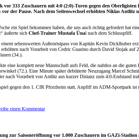
vor 333 Zuschauern mit 4:0 (2:0)-Toren gegen den Oberligisten 
n vor der Pause. Nach dem Seitenwechsel erhöhten Niklas Antlitz 
oche ein Spiel bekommen haben, die uns auch richtig gefordert hat eine
t“ äußerte sich
Chef-Trainer Mustafa Üna
l nach dem Schlusspfiff.
h einem sehenswerten Außenristpass von Kapitän Kevin Dicklhuber erzie
d erhöhten nach Vorarbeit von Cedric Guarino durch David Stojak auf 
lauen (34.).
e eine komplett neue Mannschaft aufs Feld, die nahtlos an die guten Le
Torwinkel (72.). Eine Minute später debütierte Neuzugang Marcel Schmid
er nach Vorarbeit von Antlitz aus kurzer Distanz zum 4:0-Endstand traf
spiel gegen den 1. CfR Pforzheim statt. Anpfiff im ADM-Sportpark ist
zu
reibe einen Kommentar
4:0-
Sieg
im
ADM-
tung zur Saisoneröffnung vor 1.000 Zuschauern im GAZi-Stadion a
Sportpark