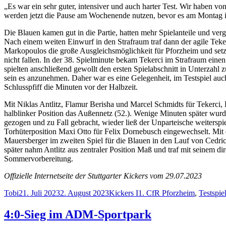
„Es war ein sehr guter, intensiver und auch harter Test. Wir haben v
werden jetzt die Pause am Wochenende nutzen, bevor es am Montag ins
Die Blauen kamen gut in die Partie, hatten mehr Spielanteile und ver
Nach einem weiten Einwurf in den Strafraum traf dann der agile Teke
Markopoulos die große Ausgleichsmöglichkeit für Pforzheim und setzte
nicht fallen. In der 38. Spielminute bekam Tekerci im Strafraum ein
spielten anschließend gewollt den ersten Spielabschnitt in Unterzah
sein es anzunehmen. Daher war es eine Gelegenheit, im Testspiel auc
Schlusspfiff die Minuten vor der Halbzeit.
Mit Niklas Antlitz, Flamur Berisha und Marcel Schmidts für Tekerci, 
halblinker Position das Außennetz (52.). Wenige Minuten später wur
gezogen und zu Fall gebracht, wieder ließ der Unparteische weiterspie
Torhüterposition Maxi Otto für Felix Dornebusch eingewechselt. Mit 
Mauersberger im zweiten Spiel für die Blauen in den Lauf von Cedric
später nahm Antlitz aus zentraler Position Maß und traf mit seinem di
Sommervorbereitung.
Offizielle Internetseite der Stuttgarter Kickers vom 29.07.2023
Autor
Veröffentlicht
Kategorien
Schlagwörter
Tobi
21. Juli 2023
2. August 2023
Kickers I
1. CfR Pforzheim
,
Testspie
am
4:0-Sieg im ADM-Sportpark