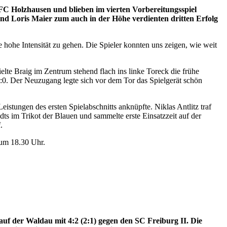
FC Holzhausen und blieben im vierten Vorbereitungsspiel
und Loris Maier zum auch in der Höhe verdienten dritten Erfolg
 hohe Intensität zu gehen. Die Spieler konnten uns zeigen, wie weit
lte Braig im Zentrum stehend flach ins linke Toreck die frühe
2:0. Der Neuzugang legte sich vor dem Tor das Spielgerät schön
istungen des ersten Spielabschnitts anknüpfte. Niklas Antlitz traf
ts im Trikot der Blauen und sammelte erste Einsatzzeit auf der
.
 um 18.30 Uhr.
uf der Waldau mit 4:2 (2:1) gegen den SC Freiburg II. Die