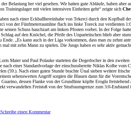
on der Belastung her viel gesehen. Wir hatten gute Abläufe, haben abe
 Trainingslager mit vielen intensiven Einheiten geht“ zeigte sich
Che
gaben nach einer Eckballhereinhabe von Tekerci durch den Kopfball des
rci von der Fünfmeterraumline flach ins linke Toreck zur verdienten 1
 seinen Schuss hauchzart am linken Pfosten vorbei. In der Folge hatte
en Schlag auf den Knöchel, die Pfeife des Unparteiischen blieb aber s
l zu Ende. „Es kann auch in der Liga vorkommen, dass man zu zehnt an
h mal mit zehn Mann zu spielen. Die Jungs haben es sehr aktiv gemacht 
Loris Maier und Paul Polauke starteten die Degerlocher in den zweiten 
de nach einer Standardvorlage der einschussbereite Niklas Kolbe vom 
len (59.). Nach einer guten Stunde brachte Ünal sieben weitere frische
einem sehenswerten Angriff sorgten die Blauen dann für die Vorentsch
 Guarino, dessen Flanke von der Grundlinie köpfte Eroglu freistehend
rekt verwandelten Freistoß von der Strafraumgrenze zum 3:0-Endstand für 
zu
l
Schreibe einen Kommentar
3:0
gegen
Pforzheim