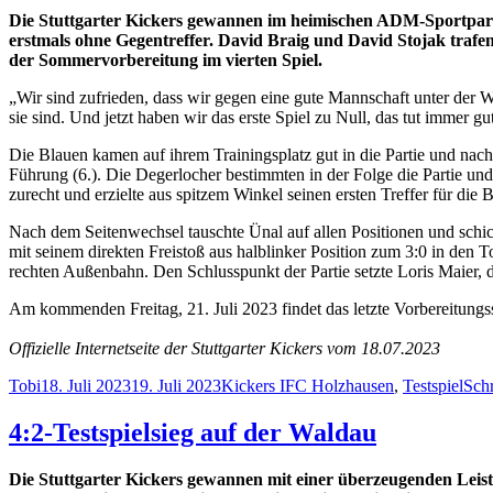
Die Stuttgarter Kickers gewannen im heimischen ADM-Sportpark 
erstmals ohne Gegentreffer. David Braig und David Stojak trafe
der Sommervorbereitung im vierten Spiel.
„Wir sind zufrieden, dass wir gegen eine gute Mannschaft unter der W
sie sind. Und jetzt haben wir das erste Spiel zu Null, das tut immer gu
Die Blauen kamen auf ihrem Trainingsplatz gut in die Partie und nac
Führung (6.). Die Degerlocher bestimmten in der Folge die Partie un
zurecht und erzielte aus spitzem Winkel seinen ersten Treffer für die B
Nach dem Seitenwechsel tauschte Ünal auf allen Positionen und schickt
mit seinem direkten Freistoß aus halblinker Position zum 3:0 in den 
rechten Außenbahn. Den Schlusspunkt der Partie setzte Loris Maier, d
Am kommenden Freitag, 21. Juli 2023 findet das letzte Vorbereitungs
Offizielle Internetseite der Stuttgarter Kickers vom 18.07.2023
Autor
Veröffentlicht
Kategorien
Schlagwörter
Tobi
18. Juli 2023
19. Juli 2023
Kickers I
FC Holzhausen
,
Testspiel
Sch
am
4:2-Testspielsieg auf der Waldau
Die Stuttgarter Kickers gewannen mit einer überzeugenden Leis