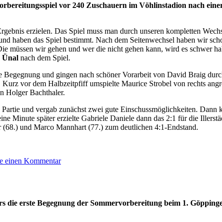
 Vorbereitungsspiel vor 240 Zuschauern im Vöhlinstadion nach eine
Waldau
rgebnis erzielen. Das Spiel muss man durch unseren kompletten Wechse
t und haben das Spiel bestimmt. Nach dem Seitenwechsel haben wir scho
. Die müssen wir gehen und wer die nicht gehen kann, wird es schwer ha
a Ünal
nach dem Spiel.
 Begegnung und gingen nach schöner Vorarbeit von David Braig durch d
. Kurz vor dem Halbzeitpfiff umspielte Maurice Strobel von rechts ang
n Holger Bachthaler.
 Partie und vergab zunächst zwei gute Einschussmöglichkeiten. Dann k
ne Minute später erzielte Gabriele Daniele dann das 2:1 für die Illers
ir (68.) und Marco Mannhart (77.) zum deutlichen 4:1-Endstand.
zu
be einen Kommentar
Deutliche
Testspielniederlage
ers die erste Begegnung der Sommervorbereitung beim 1. Göpping