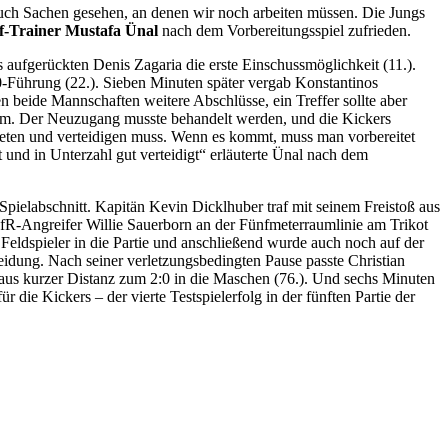
r auch Sachen gesehen, an denen wir noch arbeiten müssen. Die Jungs
f-Trainer Mustafa Ünal
nach dem Vorbereitungsspiel zufrieden.
 aufgerückten Denis Zagaria die erste Einschussmöglichkeit (11.).
:0-Führung (22.). Sieben Minuten später vergab Konstantinos
n beide Mannschaften weitere Abschlüsse, ein Treffer sollte aber
tumm. Der Neuzugang musste behandelt werden, und die Kickers
treten und verteidigen muss. Wenn es kommt, muss man vorbereitet
und in Unterzahl gut verteidigt“ erläuterte Ünal nach dem
Spielabschnitt. Kapitän Kevin Dicklhuber traf mit seinem Freistoß aus
CfR-Angreifer Willie Sauerborn an der Fünfmeterraumlinie am Trikot
 Feldspieler in die Partie und anschließend wurde auch noch auf der
eidung. Nach seiner verletzungsbedingten Pause passte Christian
 aus kurzer Distanz zum 2:0 in die Maschen (76.). Und sechs Minuten
die Kickers – der vierte Testspielerfolg in der fünften Partie der