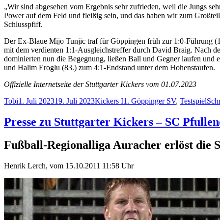
„Wir sind abgesehen vom Ergebnis sehr zufrieden, weil die Jungs sehr 
Power auf dem Feld und fleißig sein, und das haben wir zum Großteil g
Schlusspfiff.
Der Ex-Blaue Mijo Tunjic traf für Göppingen früh zur 1:0-Führung (
mit dem verdienten 1:1-Ausgleichstreffer durch David Braig. Nach de
dominierten nun die Begegnung, ließen Ball und Gegner laufen und er
und Halim Eroglu (83.) zum 4:1-Endstand unter dem Hohenstaufen.
Offizielle Internetseite der Stuttgarter Kickers vom 01.07.2023
Autor
Veröffentlicht
Kategorien
Schlagwörter
Tobi
1. Juli 2023
19. Juli 2023
Kickers I
1. Göppinger SV
,
Testspiel
Sch
am
Presse zu Stuttgarter Kickers – SC Pfullen
Fußball-Regionalliga
Auracher erlöst die 
Henrik Lerch, vom 15.10.2011 11:58 Uhr