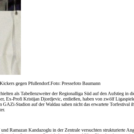
ie Kickers gegen Pfullendorf.Foto: Pressefoto Baumann
 schielten als Tabellenzweiter der Regionalliga Süd auf den Aufstieg in
iner, Ex-Profi Kristijan Djordjevic, entließen, haben von zwölf Ligaspi
 GAZi-Stadion auf der Waldau sahen nicht das erwartete Torfestival i
er.
nd Ramazan Kandazoglu in der Zentrale versuchten strukturierte Angrif