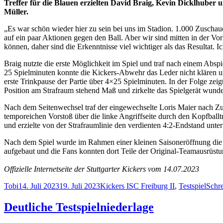
Treffer für die Blauen erzielten David Braig, Kevin Dicklhube
Müller.
„Es war schön wieder hier zu sein bei uns im Stadion. 1.000 Zuschauer
auf ein paar Aktionen gegen den Ball. Aber wir sind mitten in der 
können, daher sind die Erkenntnisse viel wichtiger als das Resultat. I
Braig nutzte die erste Möglichkeit im Spiel und traf nach einem Absp
25 Spielminuten konnte die Kickers-Abwehr das Leder nicht klären un
erste Trinkpause der Partie über 4×25 Spielminuten. In der Folge ze
Position am Strafraum stehend Maß und zirkelte das Spielgerät wunde
Nach dem Seitenwechsel traf der eingewechselte Loris Maier nach Zus
temporeichen Vorstoß über die linke Angriffseite durch den Kopfbal
und erzielte von der Strafraumlinie den verdienten 4:2-Endstand unt
Nach dem Spiel wurde im Rahmen einer kleinen Saisoneröffnung die 
aufgebaut und die Fans konnten dort Teile der Original-Teamausrüstun
Offizielle Internetseite der Stuttgarter Kickers vom 14.07.2023
Autor
Veröffentlicht
Kategorien
Schlagwörter
Tobi
14. Juli 2023
19. Juli 2023
Kickers I
SC Freiburg II
,
Testspiel
Schr
am
Deutliche Testspielniederlage