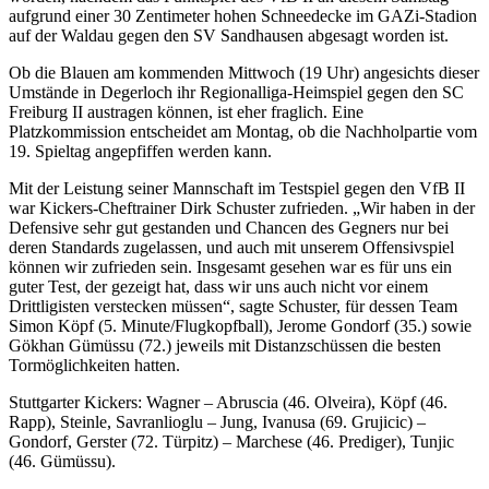
aufgrund einer 30 Zentimeter hohen Schneedecke im GAZi-Stadion
auf der Waldau gegen den SV Sandhausen abgesagt worden ist.
Ob die Blauen am kommenden Mittwoch (19 Uhr) angesichts dieser
Umstände in Degerloch ihr Regionalliga-Heimspiel gegen den SC
Freiburg II austragen können, ist eher fraglich. Eine
Platzkommission entscheidet am Montag, ob die Nachholpartie vom
19. Spieltag angepfiffen werden kann.
Mit der Leistung seiner Mannschaft im Testspiel gegen den VfB II
war Kickers-Cheftrainer Dirk Schuster zufrieden. „Wir haben in der
Defensive sehr gut gestanden und Chancen des Gegners nur bei
deren Standards zugelassen, und auch mit unserem Offensivspiel
können wir zufrieden sein. Insgesamt gesehen war es für uns ein
guter Test, der gezeigt hat, dass wir uns auch nicht vor einem
Drittligisten verstecken müssen“, sagte Schuster, für dessen Team
Simon Köpf (5. Minute/Flugkopfball), Jerome Gondorf (35.) sowie
Gökhan Gümüssu (72.) jeweils mit Distanzschüssen die besten
Tormöglichkeiten hatten.
Stuttgarter Kickers: Wagner – Abruscia (46. Olveira), Köpf (46.
Rapp), Steinle, Savranlioglu – Jung, Ivanusa (69. Grujicic) –
Gondorf, Gerster (72. Türpitz) – Marchese (46. Prediger), Tunjic
(46. Gümüssu).