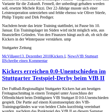
Variante für die Zukunft. Fennell, der unbedingt gehalten werden
soll, ersetzte Michele Rizzi. Der 22-Jährige musste sich einer
Leistenoperation unterziehen und fehlte ebenso wie Oliver Stierle,
Philip Türpitz und Dirk Prediger.
Nachdem heute das letzte Training stattfindet, ist Pause bis 10.
Januar. Ein Trainingslager im Süden wird nicht möglich sein, aus
finanziellen Gründen. Von den Finanzen hängt auch ab, ob sich die
Kickers in der Winterpause verstärken. ump
Stuttgarter Zeitung
Autor
Veröffentlicht
Kategorien
Schlagwörter
McVillager
13. Dezember 2010
Kickers I
,
News
VfB Stuttgart
am
zu
II
Schreibe einen Kommentar
StZ:
Kickers
Kickers erreichen 0:0-Unentschieden im
verzichten
Stuttgarter Testspiel-Derby beim VfB II
auf
Trainingslager
Der Fußball-Regionalligist Stuttgarter Kickers hat am heutigen
Freitagnachmittag in einem Testspiel unter Ausschluss der
Öffentlichkeit beim Drittligisten VfB Stuttgart II 0:0-Unentschieden
gespielt. Die Partie auf einem Kunstrasenplatz des VfB-
Trainingsgeländes war von beiden Clubs kurzfristig vereinbart
worden, nachdem das Punktspiel des VfB II an diesem Samstag