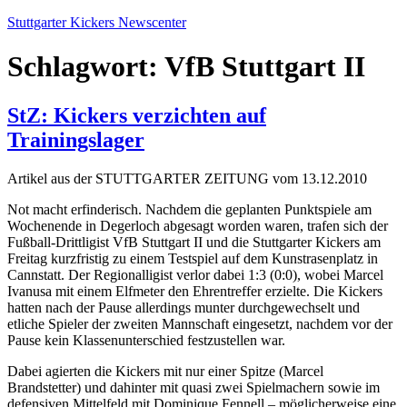
Zum
Stuttgarter Kickers Newscenter
Inhalt
springen
Schlagwort:
VfB Stuttgart II
StZ: Kickers verzichten auf
Trainingslager
Artikel aus der STUTTGARTER ZEITUNG vom 13.12.2010
Not macht erfinderisch. Nachdem die geplanten Punktspiele am
Wochenende in Degerloch abgesagt worden waren, trafen sich der
Fußball-Drittligist VfB Stuttgart II und die Stuttgarter Kickers am
Freitag kurzfristig zu einem Testspiel auf dem Kunstrasenplatz in
Cannstatt. Der Regionalligist verlor dabei 1:3 (0:0), wobei Marcel
Ivanusa mit einem Elfmeter den Ehrentreffer erzielte. Die Kickers
hatten nach der Pause allerdings munter durchgewechselt und
etliche Spieler der zweiten Mannschaft eingesetzt, nachdem vor der
Pause kein Klassenunterschied festzustellen war.
Dabei agierten die Kickers mit nur einer Spitze (Marcel
Brandstetter) und dahinter mit quasi zwei Spielmachern sowie im
defensiven Mittelfeld mit Dominique Fennell – möglicherweise eine