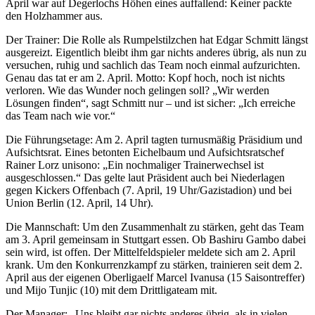
April war auf Degerlochs Höhen eines auffallend: Keiner packte
den Holzhammer aus.
Der Trainer: Die Rolle als Rumpelstilzchen hat Edgar Schmitt längst
ausgereizt. Eigentlich bleibt ihm gar nichts anderes übrig, als nun zu
versuchen, ruhig und sachlich das Team noch einmal aufzurichten.
Genau das tat er am 2. April. Motto: Kopf hoch, noch ist nichts
verloren. Wie das Wunder noch gelingen soll? „Wir werden
Lösungen finden“, sagt Schmitt nur – und ist sicher: „Ich erreiche
das Team nach wie vor.“
Die Führungsetage: Am 2. April tagten turnusmäßig Präsidium und
Aufsichtsrat. Eines betonten Eichelbaum und Aufsichtsratschef
Rainer Lorz unisono: „Ein nochmaliger Trainerwechsel ist
ausgeschlossen.“ Das gelte laut Präsident auch bei Niederlagen
gegen Kickers Offenbach (7. April, 19 Uhr/Gazistadion) und bei
Union Berlin (12. April, 14 Uhr).
Die Mannschaft: Um den Zusammenhalt zu stärken, geht das Team
am 3. April gemeinsam in Stuttgart essen. Ob Bashiru Gambo dabei
sein wird, ist offen. Der Mittelfeldspieler meldete sich am 2. April
krank. Um den Konkurrenzkampf zu stärken, trainieren seit dem 2.
April aus der eigenen Oberligaelf Marcel Ivanusa (15 Saisontreffer)
und Mijo Tunjic (10) mit dem Drittligateam mit.
Der Manager: „Uns bleibt gar nichts anderes übrig, als in vielen