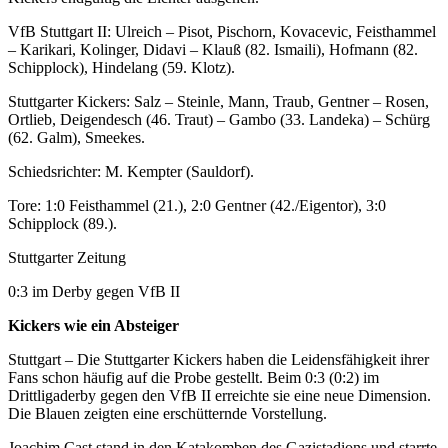
VfB Stuttgart II: Ulreich – Pisot, Pischorn, Kovacevic, Feisthammel
– Karikari, Kolinger, Didavi – Klauß (82. Ismaili), Hofmann (82.
Schipplock), Hindelang (59. Klotz).
Stuttgarter Kickers: Salz – Steinle, Mann, Traub, Gentner – Rosen,
Ortlieb, Deigendesch (46. Traut) – Gambo (33. Landeka) – Schürg
(62. Galm), Smeekes.
Schiedsrichter: M. Kempter (Sauldorf).
Tore: 1:0 Feisthammel (21.), 2:0 Gentner (42./Eigentor), 3:0
Schipplock (89.).
Stuttgarter Zeitung
0:3 im Derby gegen VfB II
Kickers wie ein Absteiger
Stuttgart – Die Stuttgarter Kickers haben die Leidensfähigkeit ihrer
Fans schon häufig auf die Probe gestellt. Beim 0:3 (0:2) im
Drittligaderby gegen den VfB II erreichte sie eine neue Dimension.
Die Blauen zeigten eine erschütternde Vorstellung.
Joachim Cast stand in den Katakomben des Gazistadions und starrte