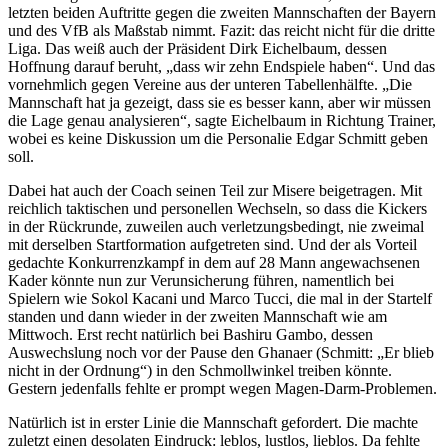
letzten beiden Auftritte gegen die zweiten Mannschaften der Bayern
und des VfB als Maßstab nimmt. Fazit: das reicht nicht für die dritte
Liga. Das weiß auch der Präsident Dirk Eichelbaum, dessen
Hoffnung darauf beruht, „dass wir zehn Endspiele haben“. Und das
vornehmlich gegen Vereine aus der unteren Tabellenhälfte. „Die
Mannschaft hat ja gezeigt, dass sie es besser kann, aber wir müssen
die Lage genau analysieren“, sagte Eichelbaum in Richtung Trainer,
wobei es keine Diskussion um die Personalie Edgar Schmitt geben
soll.
Dabei hat auch der Coach seinen Teil zur Misere beigetragen. Mit
reichlich taktischen und personellen Wechseln, so dass die Kickers
in der Rückrunde, zuweilen auch verletzungsbedingt, nie zweimal
mit derselben Startformation aufgetreten sind. Und der als Vorteil
gedachte Konkurrenzkampf in dem auf 28 Mann angewachsenen
Kader könnte nun zur Verunsicherung führen, namentlich bei
Spielern wie Sokol Kacani und Marco Tucci, die mal in der Startelf
standen und dann wieder in der zweiten Mannschaft wie am
Mittwoch. Erst recht natürlich bei Bashiru Gambo, dessen
Auswechslung noch vor der Pause den Ghanaer (Schmitt: „Er blieb
nicht in der Ordnung“) in den Schmollwinkel treiben könnte.
Gestern jedenfalls fehlte er prompt wegen Magen-Darm-Problemen.
Natürlich ist in erster Linie die Mannschaft gefordert. Die machte
zuletzt einen desolaten Eindruck: leblos, lustlos, lieblos. Da fehlte