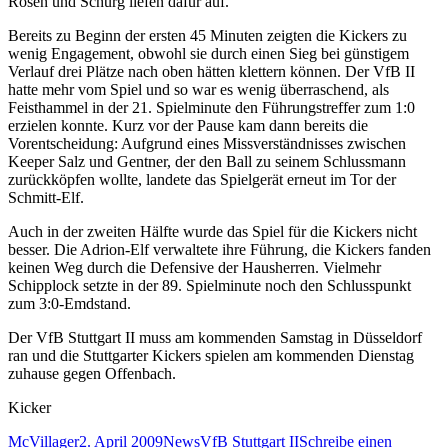
Rosen und Schürg liefen dafür auf.
Bereits zu Beginn der ersten 45 Minuten zeigten die Kickers zu
wenig Engagement, obwohl sie durch einen Sieg bei günstigem
Verlauf drei Plätze nach oben hätten klettern können. Der VfB II
hatte mehr vom Spiel und so war es wenig überraschend, als
Feisthammel in der 21. Spielminute den Führungstreffer zum 1:0
erzielen konnte. Kurz vor der Pause kam dann bereits die
Vorentscheidung: Aufgrund eines Missverständnisses zwischen
Keeper Salz und Gentner, der den Ball zu seinem Schlussmann
zurückköpfen wollte, landete das Spielgerät erneut im Tor der
Schmitt-Elf.
Auch in der zweiten Hälfte wurde das Spiel für die Kickers nicht
besser. Die Adrion-Elf verwaltete ihre Führung, die Kickers fanden
keinen Weg durch die Defensive der Hausherren. Vielmehr
Schipplock setzte in der 89. Spielminute noch den Schlusspunkt
zum 3:0-Emdstand.
Der VfB Stuttgart II muss am kommenden Samstag in Düsseldorf
ran und die Stuttgarter Kickers spielen am kommenden Dienstag
zuhause gegen Offenbach.
Kicker
Autor
Veröffentlicht
Kategorien
Schlagwörter
McVillager
2. April 2009
News
VfB Stuttgart II
Schreibe einen