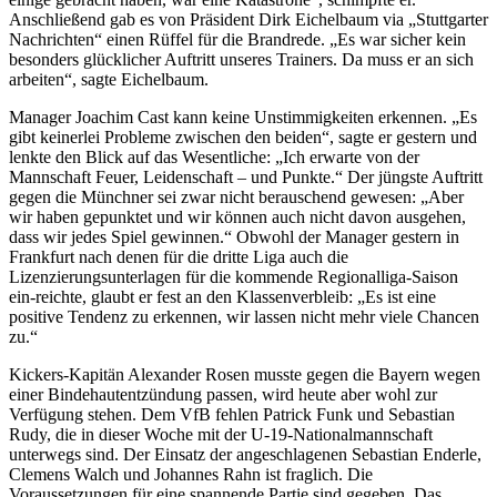
Anschließend gab es von Präsident Dirk Eichelbaum via „Stuttgarter
Nachrichten“ einen Rüffel für die Brandrede. „Es war sicher kein
besonders glücklicher Auftritt unseres Trainers. Da muss er an sich
arbeiten“, sagte Eichelbaum.
Manager Joachim Cast kann keine Unstimmigkeiten erkennen. „Es
gibt keinerlei Probleme zwischen den beiden“, sagte er gestern und
lenkte den Blick auf das Wesentliche: „Ich erwarte von der
Mannschaft Feuer, Leidenschaft – und Punkte.“ Der jüngste Auftritt
gegen die Münchner sei zwar nicht berauschend gewesen: „Aber
wir haben gepunktet und wir können auch nicht davon ausgehen,
dass wir jedes Spiel gewinnen.“ Obwohl der Manager gestern in
Frankfurt nach denen für die dritte Liga auch die
Lizenzierungsunterlagen für die kommende Regionalliga-Saison
ein-reichte, glaubt er fest an den Klassenverbleib: „Es ist eine
positive Tendenz zu erkennen, wir lassen nicht mehr viele Chancen
zu.“
Kickers-Kapitän Alexander Rosen musste gegen die Bayern wegen
einer Bindehautentzündung passen, wird heute aber wohl zur
Verfügung stehen. Dem VfB fehlen Patrick Funk und Sebastian
Rudy, die in dieser Woche mit der U-19-Nationalmannschaft
unterwegs sind. Der Einsatz der angeschlagenen Sebastian Enderle,
Clemens Walch und Johannes Rahn ist fraglich. Die
Voraussetzungen für eine spannende Partie sind gegeben. Das