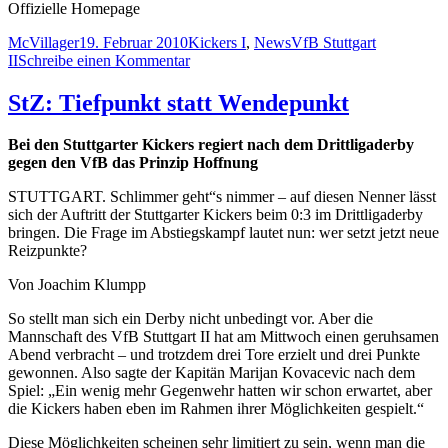
Offizielle Homepage
Autor
Veröffentlicht
Kategorien
Schlagwörter
McVillager
19. Februar 2010
Kickers I
,
News
VfB Stuttgart
am
zu
II
Schreibe einen Kommentar
Kickers
erreichen
StZ: Tiefpunkt statt Wendepunkt
0:0-
Unentschieden
Bei den Stuttgarter Kickers regiert nach dem Drittligaderby
im
gegen den VfB das Prinzip Hoffnung
Stuttgarter
Testspiel-
STUTTGART. Schlimmer geht“s nimmer – auf diesen Nenner lässt
Derby
sich der Auftritt der Stuttgarter Kickers beim 0:3 im Drittligaderby
beim
bringen. Die Frage im Abstiegskampf lautet nun: wer setzt jetzt neue
VfB
Reizpunkte?
II
Von Joachim Klumpp
So stellt man sich ein Derby nicht unbedingt vor. Aber die
Mannschaft des VfB Stuttgart II hat am Mittwoch einen geruhsamen
Abend verbracht – und trotzdem drei Tore erzielt und drei Punkte
gewonnen. Also sagte der Kapitän Marijan Kovacevic nach dem
Spiel: „Ein wenig mehr Gegenwehr hatten wir schon erwartet, aber
die Kickers haben eben im Rahmen ihrer Möglichkeiten gespielt.“
Diese Möglichkeiten scheinen sehr limitiert zu sein, wenn man die