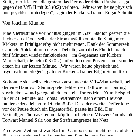
Stuttgarter Kickers, die gestern das Derby der dritten Fußball-Liga
gegen den VfB II mit 0:3 (0:2) verloren. „Wir waren heute physisch
und psychisch unterlegen“, sagte der Kickers-Trainer Edgar Schmitt.
Von Joachim Klumpp
Eine Viertelstunde vor Schluss gingen im Gazi-Stadion gestern die
Lichter aus. Doch selbst der Stromausfall konnte die Stuttgarter
Kickers im Drittligaderby nicht mehr retten. Dank der Sommerzeit
stand ein Spielabbruch nie zur Debatte, zumal das Flutlicht nach
fünf Minuten wieder funktionierte – im Gegensatz zur Kickers-
Mannschaft, die beim 0:3 (0:2) auf verlorenem Posten stand, von der
ersten bis zur letzten Minute. „Wir waren heute physisch und
psychisch unterlegen“, gab der Kickers-Trainer Edgar Schmitt zu.
So konnte sich selbst eine ersatzgeschwächte VfB-Mannschaft, bei
der eine Handvoll Stammspieler fehlte, den Ball wie im Training
zuschieben – und gelegentlich noch ein Tor erzielen. Zum Beispiel
in der 21. Minute, als Tobias Feisthammel nach einem Freistoß
mutterseelenallein zum 1:0 einköpfte. Dass der zweite Treffer kurz
vor der Pause durch ein Eigentor fiel, passte ins Bild. Der
Verteidiger Thomas Gentner köpfte nach einem Missverständnis mit
Torwart Manuel Salz von der Strafraumgrenze ins Netz.
Zu diesem Zeitpunkt war Bashiru Gambo schon nicht mehr auf dem
Platz, er wurde nach gut einer halben Stunde vom Trainer