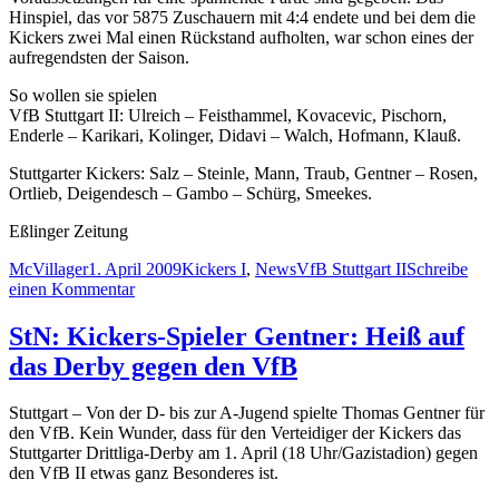
Hinspiel, das vor 5875 Zuschauern mit 4:4 endete und bei dem die
Kickers zwei Mal einen Rückstand aufholten, war schon eines der
aufregendsten der Saison.
So wollen sie spielen
VfB Stuttgart II: Ulreich – Feisthammel, Kovacevic, Pischorn,
Enderle – Karikari, Kolinger, Didavi – Walch, Hofmann, Klauß.
Stuttgarter Kickers: Salz – Steinle, Mann, Traub, Gentner – Rosen,
Ortlieb, Deigendesch – Gambo – Schürg, Smeekes.
Eßlinger Zeitung
Autor
Veröffentlicht
Kategorien
Schlagwörter
McVillager
1. April 2009
Kickers I
,
News
VfB Stuttgart II
Schreibe
am
zu
einen Kommentar
Cast
erwartet
StN: Kickers-Spieler Gentner: Heiß auf
„Feuer
das Derby gegen den VfB
und
Punkte“
Stuttgart – Von der D- bis zur A-Jugend spielte Thomas Gentner für
den VfB. Kein Wunder, dass für den Verteidiger der Kickers das
Stuttgarter Drittliga-Derby am 1. April (18 Uhr/Gazistadion) gegen
den VfB II etwas ganz Besonderes ist.