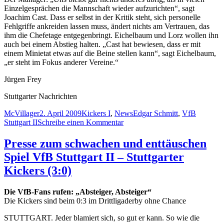
Einzelgesprächen die Mannschaft wieder aufzurichten“, sagt
Joachim Cast. Dass er selbst in der Kritik steht, sich personelle
Fehlgriffe ankreiden lassen muss, ändert nichts am Vertrauen, das
ihm die Chefetage entgegenbringt. Eichelbaum und Lorz wollen ihn
auch bei einem Abstieg halten. „Cast hat bewiesen, dass er mit
einem Minietat etwas auf die Beine stellen kann“, sagt Eichelbaum,
„er steht im Fokus anderer Vereine.“
Jürgen Frey
Stuttgarter Nachrichten
Autor
Veröffentlicht
Kategorien
Schlagwörter
McVillager
2. April 2009
Kickers I
,
News
Edgar Schmitt
,
VfB
am
zu
Stuttgart II
Schreibe einen Kommentar
StN:
Kickers-
Presse zum schwachen und enttäuschen
Chefetage
Spiel VfB Stuttgart II – Stuttgarter
schließt
Trainerwechsel
Kickers (3:0)
aus
Die VfB-Fans rufen: „Absteiger, Absteiger“
Die Kickers sind beim 0:3 im Drittligaderby ohne Chance
STUTTGART. Jeder blamiert sich, so gut er kann. So wie die