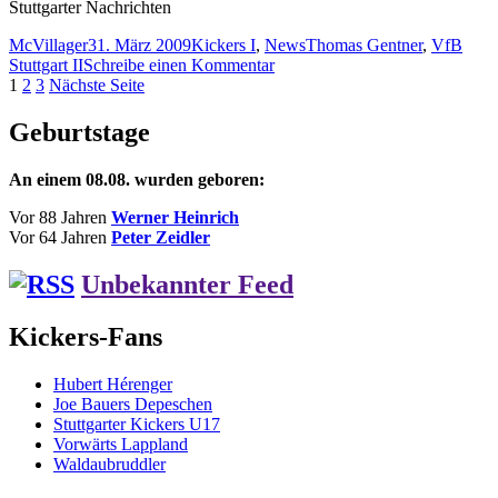
Stuttgarter Nachrichten
Autor
Veröffentlicht
Kategorien
Schlagwörter
McVillager
31. März 2009
Kickers I
,
News
Thomas Gentner
,
VfB
am
zu
Stuttgart II
Schreibe einen Kommentar
Beitragsnavigation
Seite
Seite
Seite
StN:
1
2
3
Nächste Seite
Kickers-
Spieler
Geburtstage
Gentner:
Heiß
An einem 08.08. wurden geboren:
auf
das
Vor 88 Jahren
Werner Heinrich
Derby
Vor 64 Jahren
Peter Zeidler
gegen
den
Unbekannter Feed
VfB
Kickers-Fans
Hubert Hérenger
Joe Bauers Depeschen
Stuttgarter Kickers U17
Vorwärts Lappland
Waldaubruddler