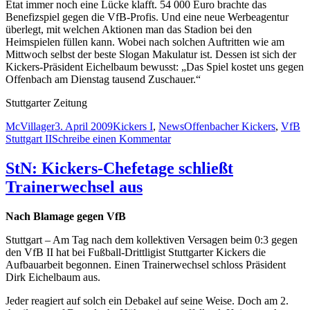
Etat immer noch eine Lücke klafft. 54 000 Euro brachte das
Benefizspiel gegen die VfB-Profis. Und eine neue Werbeagentur
überlegt, mit welchen Aktionen man das Stadion bei den
Heimspielen füllen kann. Wobei nach solchen Auftritten wie am
Mittwoch selbst der beste Slogan Makulatur ist. Dessen ist sich der
Kickers-Präsident Eichelbaum bewusst: „Das Spiel kostet uns gegen
Offenbach am Dienstag tausend Zuschauer.“
Stuttgarter Zeitung
Autor
Veröffentlicht
Kategorien
Schlagwörter
McVillager
3. April 2009
Kickers I
,
News
Offenbacher Kickers
,
VfB
am
zu
Stuttgart II
Schreibe einen Kommentar
StZ:
Tiefpunkt
StN: Kickers-Chefetage schließt
statt
Trainerwechsel aus
Wendepunkt
Nach Blamage gegen VfB
Stuttgart – Am Tag nach dem kollektiven Versagen beim 0:3 gegen
den VfB II hat bei Fußball-Drittligist Stuttgarter Kickers die
Aufbauarbeit begonnen. Einen Trainerwechsel schloss Präsident
Dirk Eichelbaum aus.
Jeder reagiert auf solch ein Debakel auf seine Weise. Doch am 2.