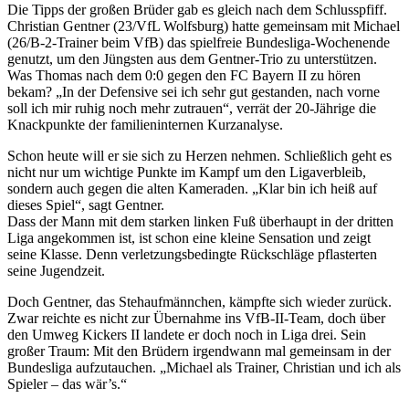
Die Tipps der großen Brüder gab es gleich nach dem Schlusspfiff.
Christian Gentner (23/VfL Wolfsburg) hatte gemeinsam mit Michael
(26/B-2-Trainer beim VfB) das spielfreie Bundesliga-Wochenende
genutzt, um den Jüngsten aus dem Gentner-Trio zu unterstützen.
Was Thomas nach dem 0:0 gegen den FC Bayern II zu hören
bekam? „In der Defensive sei ich sehr gut gestanden, nach vorne
soll ich mir ruhig noch mehr zutrauen“, verrät der 20-Jährige die
Knackpunkte der familieninternen Kurzanalyse.
Schon heute will er sie sich zu Herzen nehmen. Schließlich geht es
nicht nur um wichtige Punkte im Kampf um den Ligaverbleib,
sondern auch gegen die alten Kameraden. „Klar bin ich heiß auf
dieses Spiel“, sagt Gentner.
Dass der Mann mit dem starken linken Fuß überhaupt in der dritten
Liga angekommen ist, ist schon eine kleine Sensation und zeigt
seine Klasse. Denn verletzungsbedingte Rückschläge pflasterten
seine Jugendzeit.
Doch Gentner, das Stehaufmännchen, kämpfte sich wieder zurück.
Zwar reichte es nicht zur Übernahme ins VfB-II-Team, doch über
den Umweg Kickers II landete er doch noch in Liga drei. Sein
großer Traum: Mit den Brüdern irgendwann mal gemeinsam in der
Bundesliga aufzutauchen. „Michael als Trainer, Christian und ich als
Spieler – das wär’s.“