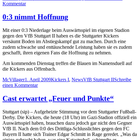
am
zu
Kommentar
Presse
zum
0:3 nimmt Hoffnung
schwachen
und
Mit einer 0:3 Niederlage beim Auswärtsspiel im eigenen Stadion
enttäuschen
gegen den VfB Stuttgart II haben es die Stuttgarter Kickers
Spiel
versäumt Boden im Abstiegskampf gut zu machen. Durch eine
VfB
zudem schwache und enttäuschende Leistung haben sie es zudem
Stuttgart
geschafft, ihren eigenen Fans die Hoffnung zu nehmen.
II
–
Am kommenden Dienstag treffen die Blauen im Namensduell auf
Stuttgarter
die Kickers aus Offenbach.
Kickers
(3:0)
Autor
Veröffentlicht
Kategorien
Schlagwörter
McVillager
1. April 2009
Kickers I
,
News
VfB Stuttgart II
Schreibe
am
zu
einen Kommentar
0:3
nimmt
Cast erwartet „Feuer und Punkte“
Hoffnung
Stuttgart (sip) – Aufgeheizte Stimmung vor dem Stuttgarter Fußball-
Derby. Die Kickers, die heute (18 Uhr) im Gazi-Stadion offiziell ein
Auswärtsspiel haben, brauchen dazu jedoch gar nicht den Gegner
VfB II. Nach dem 0:0 des Drittliga-Schlusslichtes gegen den FC
Bayern II hatte sich Trainer Edgar Schmitt in Rage geredet. „Was da
einige gebracht haben, war eine Katastrohe“, schimpfte er.