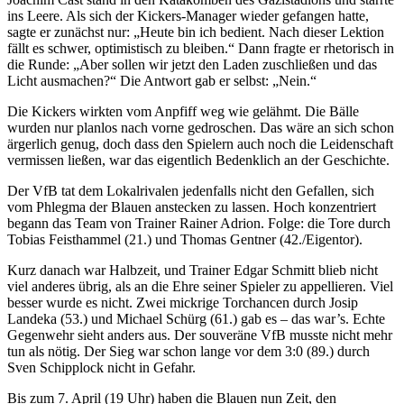
ins Leere. Als sich der Kickers-Manager wieder gefangen hatte,
sagte er zunächst nur: „Heute bin ich bedient. Nach dieser Lektion
fällt es schwer, optimistisch zu bleiben.“ Dann fragte er rhetorisch in
die Runde: „Aber sollen wir jetzt den Laden zuschließen und das
Licht ausmachen?“ Die Antwort gab er selbst: „Nein.“
Die Kickers wirkten vom Anpfiff weg wie gelähmt. Die Bälle
wurden nur planlos nach vorne gedroschen. Das wäre an sich schon
ärgerlich genug, doch dass den Spielern auch noch die Leidenschaft
vermissen ließen, war das eigentlich Bedenklich an der Geschichte.
Der VfB tat dem Lokalrivalen jedenfalls nicht den Gefallen, sich
vom Phlegma der Blauen anstecken zu lassen. Hoch konzentriert
begann das Team von Trainer Rainer Adrion. Folge: die Tore durch
Tobias Feisthammel (21.) und Thomas Gentner (42./Eigentor).
Kurz danach war Halbzeit, und Trainer Edgar Schmitt blieb nicht
viel anderes übrig, als an die Ehre seiner Spieler zu appellieren. Viel
besser wurde es nicht. Zwei mickrige Torchancen durch Josip
Landeka (53.) und Michael Schürg (61.) gab es – das war’s. Echte
Gegenwehr sieht anders aus. Der souveräne VfB musste nicht mehr
tun als nötig. Der Sieg war schon lange vor dem 3:0 (89.) durch
Sven Schipplock nicht in Gefahr.
Bis zum 7. April (19 Uhr) haben die Blauen nun Zeit, den