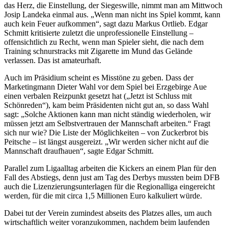
das Herz, die Einstellung, der Siegeswille, nimmt man am Mittwoch
Josip Landeka einmal aus. „Wenn man nicht ins Spiel kommt, kann
auch kein Feuer aufkommen“, sagt dazu Markus Ortlieb. Edgar
Schmitt kritisierte zuletzt die unprofessionelle Einstellung –
offensichtlich zu Recht, wenn man Spieler sieht, die nach dem
Training schnurstracks mit Zigarette im Mund das Gelände
verlassen. Das ist amateurhaft.
Auch im Präsidium scheint es Misstöne zu geben. Dass der
Marketingmann Dieter Wahl vor dem Spiel bei Erzgebirge Aue
einen verbalen Reizpunkt gesetzt hat („Jetzt ist Schluss mit
Schönreden“), kam beim Präsidenten nicht gut an, so dass Wahl
sagt: „Solche Aktionen kann man nicht ständig wiederholen, wir
müssen jetzt am Selbstvertrauen der Mannschaft arbeiten.“ Fragt
sich nur wie? Die Liste der Möglichkeiten – von Zuckerbrot bis
Peitsche – ist längst ausgereizt. „Wir werden sicher nicht auf die
Mannschaft draufhauen“, sagte Edgar Schmitt.
Parallel zum Ligaalltag arbeiten die Kickers an einem Plan für den
Fall des Abstiegs, denn just am Tag des Derbys mussten beim DFB
auch die Lizenzierungsunterlagen für die Regionalliga eingereicht
werden, für die mit circa 1,5 Millionen Euro kalkuliert würde.
Dabei tut der Verein zumindest abseits des Platzes alles, um auch
wirtschaftlich weiter voranzukommen, nachdem beim laufenden