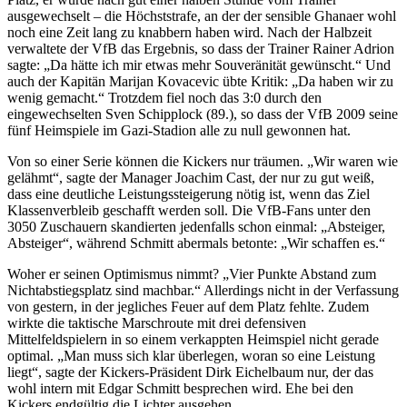
ausgewechselt – die Höchststrafe, an der der sensible Ghanaer wohl
noch eine Zeit lang zu knabbern haben wird. Nach der Halbzeit
verwaltete der VfB das Ergebnis, so dass der Trainer Rainer Adrion
sagte: „Da hätte ich mir etwas mehr Souveränität gewünscht.“ Und
auch der Kapitän Marijan Kovacevic übte Kritik: „Da haben wir zu
wenig gemacht.“ Trotzdem fiel noch das 3:0 durch den
eingewechselten Sven Schipplock (89.), so dass der VfB 2009 seine
fünf Heimspiele im Gazi-Stadion alle zu null gewonnen hat.
Von so einer Serie können die Kickers nur träumen. „Wir waren wie
gelähmt“, sagte der Manager Joachim Cast, der nur zu gut weiß,
dass eine deutliche Leistungssteigerung nötig ist, wenn das Ziel
Klassenverbleib geschafft werden soll. Die VfB-Fans unter den
3050 Zuschauern skandierten jedenfalls schon einmal: „Absteiger,
Absteiger“, während Schmitt abermals betonte: „Wir schaffen es.“
Woher er seinen Optimismus nimmt? „Vier Punkte Abstand zum
Nichtabstiegsplatz sind machbar.“ Allerdings nicht in der Verfassung
von gestern, in der jegliches Feuer auf dem Platz fehlte. Zudem
wirkte die taktische Marschroute mit drei defensiven
Mittelfeldspielern in so einem verkappten Heimspiel nicht gerade
optimal. „Man muss sich klar überlegen, woran so eine Leistung
liegt“, sagte der Kickers-Präsident Dirk Eichelbaum nur, der das
wohl intern mit Edgar Schmitt besprechen wird. Ehe bei den
Kickers endgültig die Lichter ausgehen.