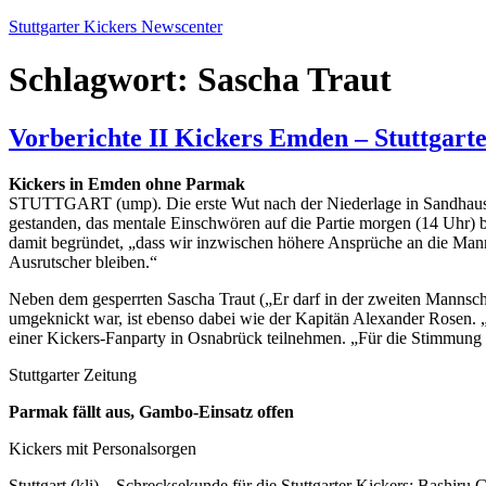
Zum
Stuttgarter Kickers Newscenter
Inhalt
springen
Schlagwort:
Sascha Traut
Vorberichte II Kickers Emden – Stuttgart
Kickers in Emden ohne Parmak
STUTTGART (ump). Die erste Wut nach der Niederlage in Sandhausen i
gestanden, das mentale Einschwören auf die Partie morgen (14 Uhr) b
damit begründet, „dass wir inzwischen höhere Ansprüche an die Mann
Ausrutscher bleiben.“
Neben dem gesperrten Sascha Traut („Er darf in der zweiten Mannsch
umgeknickt war, ist ebenso dabei wie der Kapitän Alexander Rosen. 
einer Kickers-Fanparty in Osnabrück teilnehmen. „Für die Stimmung 
Stuttgarter Zeitung
Parmak fällt aus, Gambo-Einsatz offen
Kickers mit Personalsorgen
Stuttgart (kli) – Schrecksekunde für die Stuttgarter Kickers: Bashi