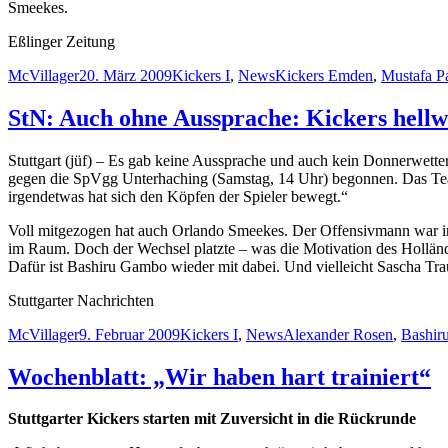
Smeekes.
Eßlinger Zeitung
Autor
Veröffentlicht
Kategorien
Schlagwörter
McVillager
20. März 2009
Kickers I
,
News
Kickers Emden
,
Mustafa P
am
StN: Auch ohne Aussprache: Kickers hell
Stuttgart (jüf) – Es gab keine Aussprache und auch kein Donnerwetter:
gegen die SpVgg Unterhaching (Samstag, 14 Uhr) begonnen. Das Team 
irgendetwas hat sich den Köpfen der Spieler bewegt.“
Voll mitgezogen hat auch Orlando Smeekes. Der Offensivmann war i
im Raum. Doch der Wechsel platzte – was die Motivation des Holländer
Dafür ist Bashiru Gambo wieder mit dabei. Und vielleicht Sascha Traut
Stuttgarter Nachrichten
Autor
Veröffentlicht
Kategorien
Schlagwörter
McVillager
9. Februar 2009
Kickers I
,
News
Alexander Rosen
,
Bashir
am
Wochenblatt: „Wir haben hart trainiert“
Stuttgarter Kickers starten mit Zuversicht in die Rückrunde