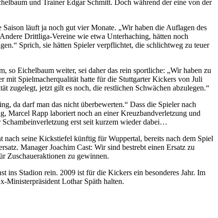
Eichelbaum und Trainer Edgar Schmitt. Doch während der eine von der
Saison läuft ja noch gut vier Monate. „Wir haben die Auflagen des
. Andere Drittliga-Vereine wie etwa Unterhaching, hätten noch
“ Sprich, sie hätten Spieler verpflichtet, die schlichtweg zu teuer
 so Eichelbaum weiter, sei daher das rein sportliche: „Wir haben zu
mit Spielmacherqualität hatte für die Stuttgarter Kickers von Juli
t zugelegt, jetzt gilt es noch, die restlichen Schwächen abzulegen.“
ning, da darf man das nicht überbewerten.“ Dass die Spieler nach
ining, Marcel Rapp laboriert noch an einer Kreuzbandverletzung und
er Schambeinverletzung erst seit kurzem wieder dabei…
 nach seine Kickstiefel künftig für Wuppertal, bereits nach dem Spiel
rsatz. Manager Joachim Cast: Wir sind bestrebt einen Ersatz zu
für Zuschaueraktionen zu gewinnen.
ins Stadion rein. 2009 ist für die Kickers ein besonderes Jahr. Im
-Ministerpräsident Lothar Späth halten.