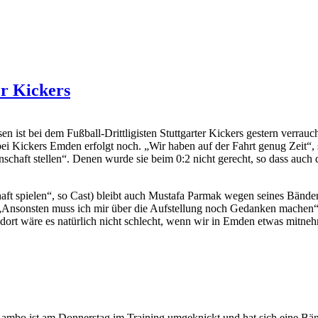
er Kickers
st bei dem Fußball-Drittligisten Stuttgarter Kickers gestern verrauc
ei Kickers Emden erfolgt noch. „Wir haben auf der Fahrt genug Zeit“, 
schaft stellen“. Denen wurde sie beim 0:2 nicht gerecht, so dass auch
aft spielen“, so Cast) bleibt auch Mustafa Parmak wegen seines Bände
„Ansonsten muss ich mir über die Aufstellung noch Gedanken machen“,
dort wäre es natürlich nicht schlecht, wenn wir in Emden etwas mitne
ru Gambo ist am Donnerstag im Training umgeknickt und hat sich eine 