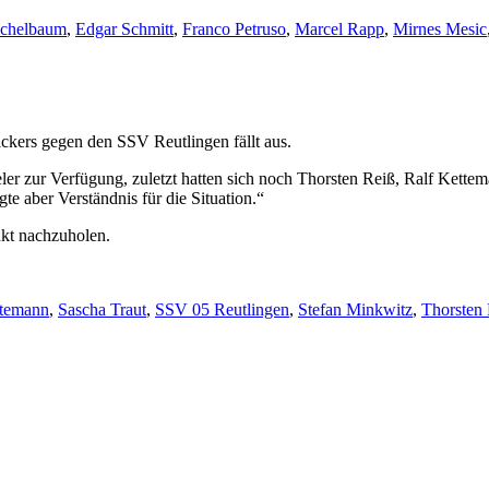
ichelbaum
,
Edgar Schmitt
,
Franco Petruso
,
Marcel Rapp
,
Mirnes Mesic
ickers gegen den SSV Reutlingen fällt aus.
ler zur Verfügung, zuletzt hatten sich noch Thorsten Reiß, Ralf Kett
e aber Verständnis für die Situation.“
nkt nachzuholen.
ttemann
,
Sascha Traut
,
SSV 05 Reutlingen
,
Stefan Minkwitz
,
Thorsten