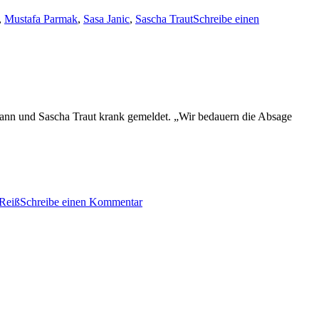
,
Mustafa Parmak
,
Sasa Janic
,
Sascha Traut
Schreibe einen
emann und Sascha Traut krank gemeldet. „Wir bedauern die Absage
zu
 Reiß
Schreibe einen Kommentar
Reutlingen-
Spiel
abgesagt
!