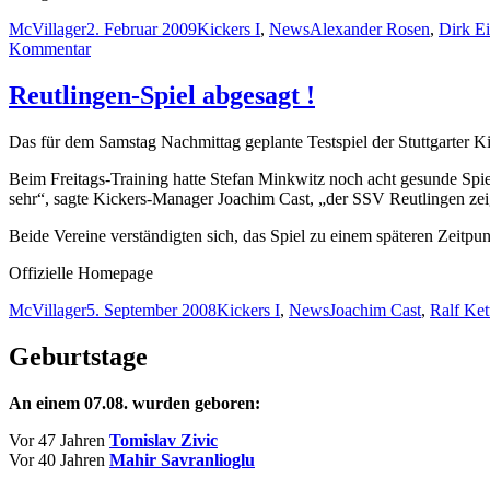
Autor
Veröffentlicht
Kategorien
Schlagwörter
McVillager
2. Februar 2009
Kickers I
,
News
Alexander Rosen
,
Dirk E
am
zu
Kommentar
Wochenblatt:
„Wir
Reutlingen-Spiel abgesagt !
haben
hart
Das für dem Samstag Nachmittag geplante Testspiel der Stuttgarter K
trainiert“
Beim Freitags-Training hatte Stefan Minkwitz noch acht gesunde Spie
sehr“, sagte Kickers-Manager Joachim Cast, „der SSV Reutlingen zeigt
Beide Vereine verständigten sich, das Spiel zu einem späteren Zeitpu
Offizielle Homepage
Autor
Veröffentlicht
Kategorien
Schlagwörter
McVillager
5. September 2008
Kickers I
,
News
Joachim Cast
,
Ralf Ke
am
Geburtstage
An einem 07.08. wurden geboren:
Vor 47 Jahren
Tomislav Zivic
Vor 40 Jahren
Mahir Savranlioglu