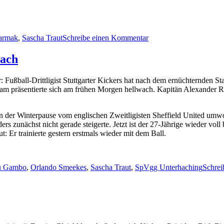
zu
armak
,
Sascha Traut
Schreibe einen Kommentar
Vorberichte
II
wach
Kickers
Emden
 Fußball-Drittligist Stuttgarter Kickers hat nach dem ernüchternden Sta
–
präsentierte sich am frühen Morgen hellwach. Kapitän Alexander Rosen
Stuttgarter
Kickers
n der Winterpause vom englischen Zweitligisten Sheffield United um
s zunächst nicht gerade steigerte. Jetzt ist der 27-Jährige wieder vol
: Er trainierte gestern erstmals wieder mit dem Ball.
u Gambo
,
Orlando Smeekes
,
Sascha Traut
,
SpVgg Unterhaching
Schrei