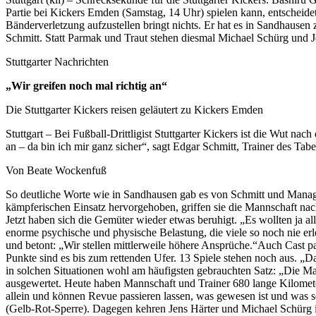
Partie bei Kickers Emden (Samstag, 14 Uhr) spielen kann, entscheidet
Bänderverletzung aufzustellen bringt nichts. Er hat es in Sandhausen 
Schmitt. Statt Parmak und Traut stehen diesmal Michael Schürg und J
Stuttgarter Nachrichten
„Wir greifen noch mal richtig an“
Die Stuttgarter Kickers reisen geläutert zu Kickers Emden
Stuttgart – Bei Fußball-Drittligist Stuttgarter Kickers ist die Wut 
an – da bin ich mir ganz sicher“, sagt Edgar Schmitt, Trainer des Tab
Von Beate Wockenfuß
So deutliche Worte wie in Sandhausen gab es von Schmitt und Manager
kämpferischen Einsatz hervorgehoben, griffen sie die Mannschaft nac
Jetzt haben sich die Gemüter wieder etwas beruhigt. „Es wollten ja al
enorme psychische und physische Belastung, die viele so noch nie er
und betont: „Wir stellen mittlerweile höhere Ansprüche.“Auch Cast pac
Punkte sind es bis zum rettenden Ufer. 13 Spiele stehen noch aus. „
in solchen Situationen wohl am häufigsten gebrauchten Satz: „Die Man
ausgewertet. Heute haben Mannschaft und Trainer 680 lange Kilomet
allein und können Revue passieren lassen, was gewesen ist und was s
(Gelb-Rot-Sperre). Dagegen kehren Jens Härter und Michael Schürg 