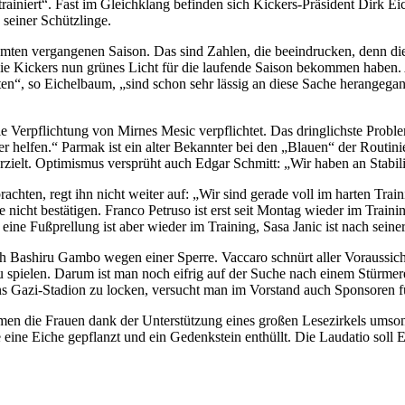
rainiert“. Fast im Gleichklang befinden sich Kickers-Präsident Dirk 
 seiner Schützlinge.
ten vergangenen Saison. Das sind Zahlen, die beeindrucken, denn die 
s die Kickers nun grünes Licht für die laufende Saison bekommen haben
, so Eichelbaum, „sind schon sehr lässig an diese Sache herangegangen.
rpflichtung von Mirnes Mesic verpflichtet. Das dringlichste Problem,
elfen.“ Parmak ist ein alter Bekannter bei den „Blauen“ der Routinier 
zielt. Optimismus versprüht auch Edgar Schmitt: „Wir haben an Stabilitä
chten, regt ihn nicht weiter auf: „Wir sind gerade voll im harten Trai
iste nicht bestätigen. Franco Petruso ist erst seit Montag wieder im Tra
ine Fußprellung ist aber wieder im Training, Sasa Janic ist nach sein
h Bashiru Gambo wegen einer Sperre. Vaccaro schnürt aller Voraussicht
u spielen. Darum ist man noch eifrig auf der Suche nach einem Stürmere
s Gazi-Stadion zu locken, versucht man im Vorstand auch Sponsoren 
n die Frauen dank der Unterstützung eines großen Lesezirkels umsonst 
e Eiche gepflanzt und ein Gedenkstein enthüllt. Die Laudatio soll Ex