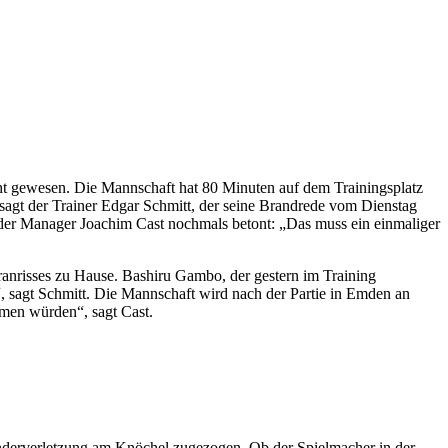
ht gewesen. Die Mannschaft hat 80 Minuten auf dem Trainingsplatz
sagt der Trainer Edgar Schmitt, der seine Brandrede vom Dienstag
 der Manager Joachim Cast nochmals betont: „Das muss ein einmaliger
ranrisses zu Hause. Bashiru Gambo, der gestern im Training
 sagt Schmitt. Die Mannschaft wird nach der Partie in Emden an
hmen würden“, sagt Cast.
Bänderverletzung am Knöchel zugezogen. Ob der Spielmacher in der