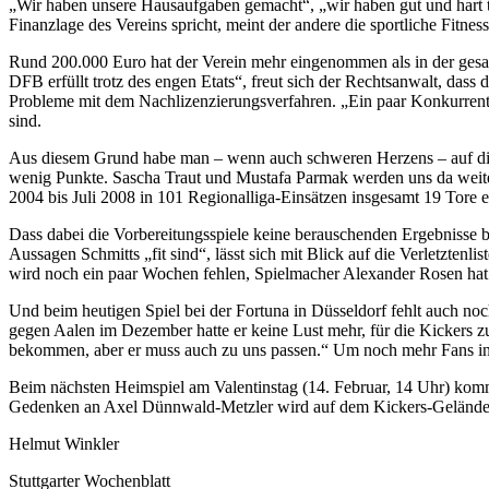
„Wir haben unsere Hausaufgaben gemacht“, „wir haben gut und hart t
Finanzlage des Vereins spricht, meint der andere die sportliche Fitness
Rund 200.000 Euro hat der Verein mehr eingenommen als in der gesam
DFB erfüllt trotz des engen Etats“, freut sich der Rechtsanwalt, das
Probleme mit dem Nachlizenzierungsverfahren. „Ein paar Konkurrenten“
sind.
Aus diesem Grund habe man – wenn auch schweren Herzens – auf die Ve
wenig Punkte. Sascha Traut und Mustafa Parmak werden uns da weiter h
2004 bis Juli 2008 in 101 Regionalliga-Einsätzen insgesamt 19 Tore er
Dass dabei die Vorbereitungsspiele keine berauschenden Ergebnisse bra
Aussagen Schmitts „fit sind“, lässt sich mit Blick auf die Verletztenl
wird noch ein paar Wochen fehlen, Spielmacher Alexander Rosen hat e
Und beim heutigen Spiel bei der Fortuna in Düsseldorf fehlt auch noc
gegen Aalen im Dezember hatte er keine Lust mehr, für die Kickers z
bekommen, aber er muss auch zu uns passen.“ Um noch mehr Fans in
Beim nächsten Heimspiel am Valentinstag (14. Februar, 14 Uhr) komme
Gedenken an Axel Dünnwald-Metzler wird auf dem Kickers-Gelände ein
Helmut Winkler
Stuttgarter Wochenblatt