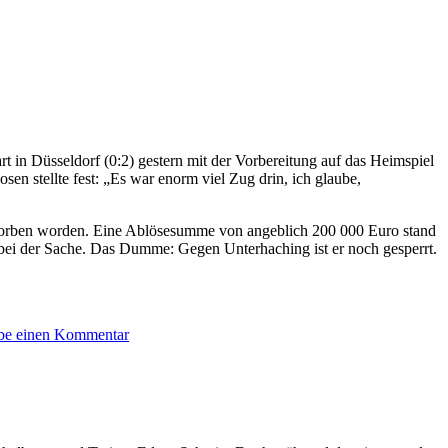
rt in Düsseldorf (0:2) gestern mit der Vorbereitung auf das Heimspiel
 stellte fest: „Es war enorm viel Zug drin, ich glaube,
worben worden. Eine Ablösesumme von angeblich 200 000 Euro stand
l bei der Sache. Das Dumme: Gegen Unterhaching ist er noch gesperrt.
zu
be einen Kommentar
StN:
Auch
ohne
Aussprache:
Kickers
hellwach