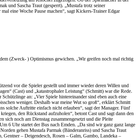
mak und Sascha Traut (gesperrt). „Mustafa trotz seiner
eber mal eine Woche Pause machen“, sagt Kickers-Trainer Edgar
er dem (Zweck- ) Optimismus gewichen. „Wir greifen noch mal richtig
tzend vor die Spieler gestellt und immer wieder deren Willen und
agen“ (Cast) und „katastrophaler Leistung“ (Schmitt) war die Rede.
r Schützlinge an: „Vier Spiele hintereinander sind eben auch eine
bisschen weniger. Deshalb war meine Wut so groß“, erklärt Schmitt
ns solche Auftritte einfach nicht erlauben“, sagt der Manager. Fünf
e kriegen, den Rückstand aufzuholen“, betont Cast und sagt dann den
tten sich noch am Dienstag zusammengesetzt und die Pleite
 Um 6 Uhr startet der Bus nach Emden. „Da sind wir ganz ganz lange
den Norden gehen Mustafa Parmak (Bänderanriss) und Sascha Traut
raub, Gentner – Deigendesch, Rosen – Galm, Gambo, Landeka –