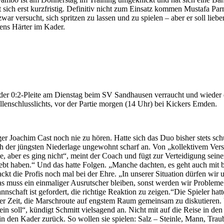
 sich erst kurzfristig. Definitiv nicht zum Einsatz kommen Mustafa Par
zwar versucht, sich spritzen zu lassen und zu spielen – aber er soll li
ens Härter im Kader.
nach der 0:2-Pleite am Dienstag beim SV Sandhausen verraucht und wied
ellenschlusslichts, vor der Partie morgen (14 Uhr) bei Kickers Emden.
 Joachim Cast noch nie zu hören. Hatte sich das Duo bisher stets schü
h der jüngsten Niederlage ungewohnt scharf an. Von „kollektivem Vers
le, aber es ging nicht“, meint der Coach und fügt zur Verteidigung seine
lebt haben.“ Und das hatte Folgen. „Manche dachten, es geht auch mit 
kt die Profis noch mal bei der Ehre. „In unserer Situation dürfen wir u
Das muss ein einmaliger Ausrutscher bleiben, sonst werden wir Problem
nschaft ist gefordert, die richtige Reaktion zu zeigen.“Die Spieler ha
er Zeit, die Marschroute auf engstem Raum gemeinsam zu diskutieren.
ein soll“, kündigt Schmitt vielsagend an. Nicht mit auf die Reise in 
in den Kader zurück. So wollen sie spielen: Salz – Steinle, Mann, T