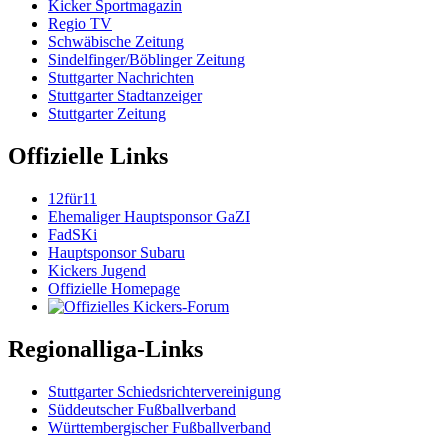
Kicker Sportmagazin
Regio TV
Schwäbische Zeitung
Sindelfinger/Böblinger Zeitung
Stuttgarter Nachrichten
Stuttgarter Stadtanzeiger
Stuttgarter Zeitung
Offizielle Links
12für11
Ehemaliger Hauptsponsor GaZI
FadSKi
Hauptsponsor Subaru
Kickers Jugend
Offizielle Homepage
Regionalliga-Links
Stuttgarter Schiedsrichtervereinigung
Süddeutscher Fußballverband
Württembergischer Fußballverband