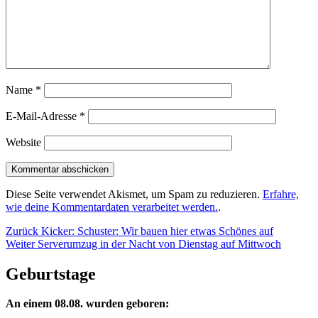
Name
*
E-Mail-Adresse
*
Website
Diese Seite verwendet Akismet, um Spam zu reduzieren.
Erfahre,
wie deine Kommentardaten verarbeitet werden.
.
Beitragsnavigation
Vorheriger
Zurück
Kicker: Schuster: Wir bauen hier etwas Schönes auf
Nächster
Beitrag:
Weiter
Serverumzug in der Nacht von Dienstag auf Mittwoch
Beitrag:
Geburtstage
An einem 08.08. wurden geboren: