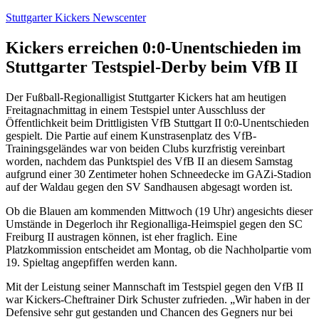
Zum
Stuttgarter Kickers Newscenter
Inhalt
springen
Kickers erreichen 0:0-Unentschieden im
Stuttgarter Testspiel-Derby beim VfB II
Der Fußball-Regionalligist Stuttgarter Kickers hat am heutigen
Freitagnachmittag in einem Testspiel unter Ausschluss der
Öffentlichkeit beim Drittligisten VfB Stuttgart II 0:0-Unentschieden
gespielt. Die Partie auf einem Kunstrasenplatz des VfB-
Trainingsgeländes war von beiden Clubs kurzfristig vereinbart
worden, nachdem das Punktspiel des VfB II an diesem Samstag
aufgrund einer 30 Zentimeter hohen Schneedecke im GAZi-Stadion
auf der Waldau gegen den SV Sandhausen abgesagt worden ist.
Ob die Blauen am kommenden Mittwoch (19 Uhr) angesichts dieser
Umstände in Degerloch ihr Regionalliga-Heimspiel gegen den SC
Freiburg II austragen können, ist eher fraglich. Eine
Platzkommission entscheidet am Montag, ob die Nachholpartie vom
19. Spieltag angepfiffen werden kann.
Mit der Leistung seiner Mannschaft im Testspiel gegen den VfB II
war Kickers-Cheftrainer Dirk Schuster zufrieden. „Wir haben in der
Defensive sehr gut gestanden und Chancen des Gegners nur bei