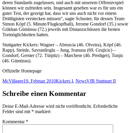
deren Standards zugelassen, und auch mit unserem Offensivspiel
können wir zufrieden sein. Insgesamt gesehen war es für uns ein
guter Test, der gezeigt hat, dass wir uns auch nicht vor einem
Drittligisten verstecken müssen“, sagte Schuster, für dessen Team
Simon Köpf (5. Minute/Flugkopfball), Jerome Gondorf (35.) sowie
Gökhan Gümüssu (72.) jeweils mit Distanzschüssen die besten
Tormöglichkeiten hatten.
Stuttgarter Kickers: Wagner – Abruscia (46. Olveira), Köpf (46.
Rapp), Steinle, Savranlioglu – Jung, Ivanusa (69. Grujicic) –
Gondorf, Gerster (72. Türpitz) – Marchese (46. Prediger), Tunjic
(46. Gümüssu).
Offizielle Homepage
Autor
Veröffentlicht
Kategorien
Schlagwörter
McVillager
19. Februar 2010
Kickers I
,
News
VfB Stuttgart II
am
Schreibe einen Kommentar
Deine E-Mail-Adresse wird nicht veröffentlicht.
Erforderliche
Felder sind mit
*
markiert
Kommentar
*