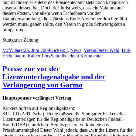
nur, nachdem er zuletzt das Präsidentenamt stets noch kategorisch
ausgeschlossen hat. Doch der Jurist weiß, dass ein Vakuum auf
diesem Posten, vor allem wenn Eichelbaum vor der
Hauptversammlung, die spätestens Ende November durchgeführt
werden muss, gehen sollte, den Verein in große Schwierigkeiten
bringt. ump
Stuttgarter Zeitung
Autor
Veröffentlicht
Kategorien
Schlagwörter
McVillager
25. Juni 2009
Kickers I
,
News
,
Verein
Dieter Wahl
,
Dirk
am
zu
Eichelbaum
,
Rainer Lorz
Schreibe einen Kommentar
StZ:
Eichelbaum
Presse zur vor der
wankt
Lizenzunterlagenabgabe und der
Verlängerung von Garmo
Hauptsponsor verlängert Vertrag
Kickers hoffen auf Regionalligalizenz
STUTTGART (scha). Heute müssen die Stuttgarter Kickers die
Lizenzunterlagen für die Regionalliga beim Deutschen Fußball-
Bund (DFB) einreichen. Bereits gestern verkündete das
Präsidiumsmitglied Dieter Wahl jedoch, dass „wir die Lizenz für die
vierte Liga packen werden“. Der Hauptgrund für Wahls Optimismus