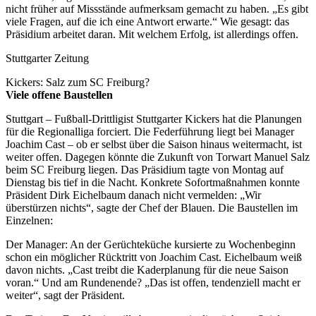
nicht früher auf Missstände aufmerksam gemacht zu haben. „Es gibt
viele Fragen, auf die ich eine Antwort erwarte.“ Wie gesagt: das
Präsidium arbeitet daran. Mit welchem Erfolg, ist allerdings offen.
Stuttgarter Zeitung
Kickers: Salz zum SC Freiburg?
Viele offene Baustellen
Stuttgart – Fußball-Drittligist Stuttgarter Kickers hat die Planungen
für die Regionalliga forciert. Die Federführung liegt bei Manager
Joachim Cast – ob er selbst über die Saison hinaus weitermacht, ist
weiter offen. Dagegen könnte die Zukunft von Torwart Manuel Salz
beim SC Freiburg liegen. Das Präsidium tagte von Montag auf
Dienstag bis tief in die Nacht. Konkrete Sofortmaßnahmen konnte
Präsident Dirk Eichelbaum danach nicht vermelden: „Wir
überstürzen nichts“, sagte der Chef der Blauen. Die Baustellen im
Einzelnen:
Der Manager: An der Gerüchteküche kursierte zu Wochenbeginn
schon ein möglicher Rücktritt von Joachim Cast. Eichelbaum weiß
davon nichts. „Cast treibt die Kaderplanung für die neue Saison
voran.“ Und am Rundenende? „Das ist offen, tendenziell macht er
weiter“, sagt der Präsident.