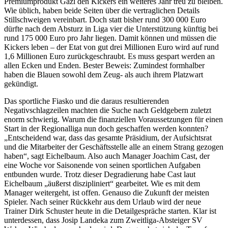
Premiumprodukt Gazi den Kickers ein weiteres Jahr treu zu bleiben.
Wie üblich, haben beide Seiten über die vertraglichen Details
Stillschweigen vereinbart. Doch statt bisher rund 300 000 Euro
dürfte nach dem Absturz in Liga vier die Unterstützung künftig bei
rund 175 000 Euro pro Jahr liegen. Damit können und müssen die
Kickers leben – der Etat von gut drei Millionen Euro wird auf rund
1,6 Millionen Euro zurückgeschraubt. Es muss gespart werden an
allen Ecken und Enden. Bester Beweis: Zumindest formhalber
haben die Blauen sowohl dem Zeug- als auch ihrem Platzwart
gekündigt.
Das sportliche Fiasko und die daraus resultierenden
Negativschlagzeilen machten die Suche nach Geldgebern zuletzt
enorm schwierig. Warum die finanziellen Voraussetzungen für einen
Start in der Regionalliga nun doch geschaffen werden konnten?
„Entscheidend war, dass das gesamte Präsidium, der Aufsichtsrat
und die Mitarbeiter der Geschäftsstelle alle an einem Strang gezogen
haben“, sagt Eichelbaum. Also auch Manager Joachim Cast, der
eine Woche vor Saisonende von seinen sportlichen Aufgaben
entbunden wurde. Trotz dieser Degradierung habe Cast laut
Eichelbaum „äußerst diszipliniert“ gearbeitet. Wie es mit dem
Manager weitergeht, ist offen. Genauso die Zukunft der meisten
Spieler. Nach seiner Rückkehr aus dem Urlaub wird der neue
Trainer Dirk Schuster heute in die Detailgespräche starten. Klar ist
unterdessen, dass Josip Landeka zum Zweitliga-Absteiger SV