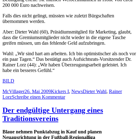
200 000 Euro nachweisen.
Falls dies nicht gelingt, müssten wie zuletzt Bürgschaften
übernommen werden.
Aber: Dieter Wahl (60), Präsidiumsmitglied für Marketing, glaubt,
dass die Gremiumsmitglieder nicht wieder in die eigene Tasche
greifen müssen, um das fehlende Geld aufzubringen.
Wahl: „Wir sind hart am arbeiten. Ich bin optimistischer als noch vor
ein paar Tagen.“ Das bestätigt auch Aufsichtsrats-Vorsitzender Dr.
Rainer Lorz (44): „Wir haben Überzeugungsarbeit geleistet. Ich
habe ein besseres Gefühl.“
BILD
Autor
Veröffentlicht
Kategorien
Schlagwörter
McVillager
26. Mai 2009
Kickers I
,
News
Dieter Wahl
,
Rainer
am
zu
Lorz
Schreibe einen Kommentar
BILD:
Stuttgarter
Der endgültige Untergang eines
Kickers:
Traditionsvereins
Der
Kampf
um
Blaue nehmen Punktabzug in Kauf und planen
die
Neuausrichtung in der Fußball-Regionalliga