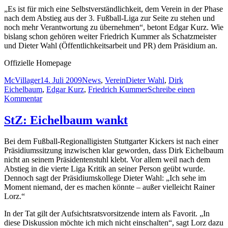
„Es ist für mich eine Selbstverständlichkeit, dem Verein in der Phase
nach dem Abstieg aus der 3. Fußball-Liga zur Seite zu stehen und
noch mehr Verantwortung zu übernehmen“, betont Edgar Kurz. Wie
bislang schon gehören weiter Friedrich Kummer als Schatzmeister
und Dieter Wahl (Öffentlichkeitsarbeit und PR) dem Präsidium an.
Offizielle Homepage
Autor
Veröffentlicht
Kategorien
Schlagwörter
McVillager
14. Juli 2009
News
,
Verein
Dieter Wahl
,
Dirk
am
Eichelbaum
,
Edgar Kurz
,
Friedrich Kummer
Schreibe einen
zu
Kommentar
Edgar
Kurz
StZ: Eichelbaum wankt
neuer
Präsident
Bei dem Fußball-Regionalligisten Stuttgarter Kickers ist nach einer
der
Präsidiumssitzung inzwischen klar geworden, dass Dirk Eichelbaum
Stuttgarter
nicht an seinem Präsidentenstuhl klebt. Vor allem weil nach dem
Kickers
Abstieg in die vierte Liga Kritik an seiner Person geübt wurde.
Dennoch sagt der Präsidiumskollege Dieter Wahl: „Ich sehe im
Moment niemand, der es machen könnte – außer vielleicht Rainer
Lorz.“
In der Tat gilt der Aufsichtsratsvorsitzende intern als Favorit. „In
diese Diskussion möchte ich mich nicht einschalten“, sagt Lorz dazu