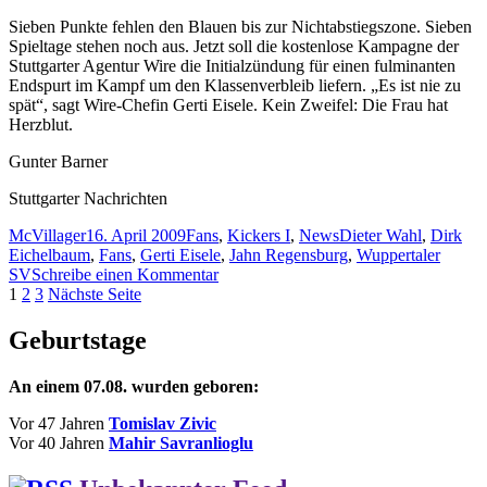
Sieben Punkte fehlen den Blauen bis zur Nichtabstiegszone. Sieben
Spieltage stehen noch aus. Jetzt soll die kostenlose Kampagne der
Stuttgarter Agentur Wire die Initialzündung für einen fulminanten
Endspurt im Kampf um den Klassenverbleib liefern. „Es ist nie zu
spät“, sagt Wire-Chefin Gerti Eisele. Kein Zweifel: Die Frau hat
Herzblut.
Gunter Barner
Stuttgarter Nachrichten
Autor
Veröffentlicht
Kategorien
Schlagwörter
McVillager
16. April 2009
Fans
,
Kickers I
,
News
Dieter Wahl
,
Dirk
am
Eichelbaum
,
Fans
,
Gerti Eisele
,
Jahn Regensburg
,
Wuppertaler
zu
SV
Schreibe einen Kommentar
Beitragsnavigation
Seite
Seite
Seite
StN:
1
2
3
Nächste Seite
Kickers-
Notruf
Geburtstage
im
Überlebenskampf
An einem 07.08. wurden geboren:
Vor 47 Jahren
Tomislav Zivic
Vor 40 Jahren
Mahir Savranlioglu