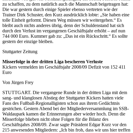
zu schaffen, zu dem natürlich auch die Mannschaft beigetragen hat:
Die war gestern durch einige Spieler ebenso vertreten wie der
Trainer Dirk Schuster, den Kurz ausdrücklich lobte: „Sie haben eine
tolle Einheit geformt. Diesen Weg müssen wir weitergehen.“ Es
bleibt auch nichts anderes übrig, denn der Schuldenstand hat sich
durch den Verlust im vergangenen Geschäftsjahr erhöht – auf nun
744 000 Euro. Kummer gab zu: „Das ist ein Rückschritt.“ Es sollte
gestern der einzige bleiben.
Stuttgarter Zeitung
Misserfolge in der dritten Liga bescheren Verluste
Kickers vermelden im Geschäftsjahr 2008/09 Defizit von 152 411
Euro
Von Jürgen Frey
STUTTGART. Die vergangene Runde in der dritten Liga mit dem
sang- und klanglosen Abstieg der Stuttgarter Kickers hatten viele
Fans des Fußball-Regionalligisten schon aus ihrem Gedächtnis
gestrichen. Gestern Abend bei der Mitgliederversammlung im SSB-
Waldaupark kamen die Erinnerungen aber wieder hoch. Denn die
Misserfolge blieben nicht ohne Folgen für die Bilanz des
Geschäftsjahrs 2008/09. Zwar sagte Präsident Edgar Kurz vor den
215 anwesenden Mitgliedern: „Ich bin froh, dass wir uns hier treffen