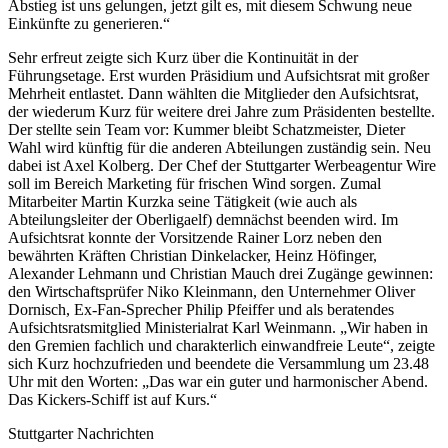
Abstieg ist uns gelungen, jetzt gilt es, mit diesem Schwung neue
Einkünfte zu generieren.“
Sehr erfreut zeigte sich Kurz über die Kontinuität in der
Führungsetage. Erst wurden Präsidium und Aufsichtsrat mit großer
Mehrheit entlastet. Dann wählten die Mitglieder den Aufsichtsrat,
der wiederum Kurz für weitere drei Jahre zum Präsidenten bestellte.
Der stellte sein Team vor: Kummer bleibt Schatzmeister, Dieter
Wahl wird künftig für die anderen Abteilungen zuständig sein. Neu
dabei ist Axel Kolberg. Der Chef der Stuttgarter Werbeagentur Wire
soll im Bereich Marketing für frischen Wind sorgen. Zumal
Mitarbeiter Martin Kurzka seine Tätigkeit (wie auch als
Abteilungsleiter der Oberligaelf) demnächst beenden wird. Im
Aufsichtsrat konnte der Vorsitzende Rainer Lorz neben den
bewährten Kräften Christian Dinkelacker, Heinz Höfinger,
Alexander Lehmann und Christian Mauch drei Zugänge gewinnen:
den Wirtschaftsprüfer Niko Kleinmann, den Unternehmer Oliver
Dornisch, Ex-Fan-Sprecher Philip Pfeiffer und als beratendes
Aufsichtsratsmitglied Ministerialrat Karl Weinmann. „Wir haben in
den Gremien fachlich und charakterlich einwandfreie Leute“, zeigte
sich Kurz hochzufrieden und beendete die Versammlung um 23.48
Uhr mit den Worten: „Das war ein guter und harmonischer Abend.
Das Kickers-Schiff ist auf Kurs.“
Stuttgarter Nachrichten