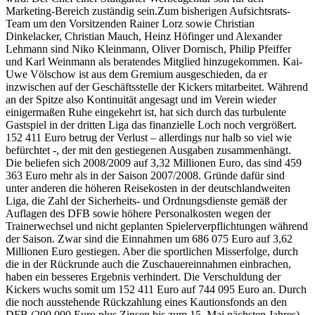
Marketing-Bereich zuständig sein.Zum bisherigen Aufsichtsrats-
Team um den Vorsitzenden Rainer Lorz sowie Christian
Dinkelacker, Christian Mauch, Heinz Höfinger und Alexander
Lehmann sind Niko Kleinmann, Oliver Dornisch, Philip Pfeiffer
und Karl Weinmann als beratendes Mitglied hinzugekommen. Kai-
Uwe Völschow ist aus dem Gremium ausgeschieden, da er
inzwischen auf der Geschäftsstelle der Kickers mitarbeitet. Während
an der Spitze also Kontinuität angesagt und im Verein wieder
einigermaßen Ruhe eingekehrt ist, hat sich durch das turbulente
Gastspiel in der dritten Liga das finanzielle Loch noch vergrößert.
152 411 Euro betrug der Verlust – allerdings nur halb so viel wie
befürchtet -, der mit den gestiegenen Ausgaben zusammenhängt.
Die beliefen sich 2008/2009 auf 3,32 Millionen Euro, das sind 459
363 Euro mehr als in der Saison 2007/2008. Gründe dafür sind
unter anderen die höheren Reisekosten in der deutschlandweiten
Liga, die Zahl der Sicherheits- und Ordnungsdienste gemäß der
Auflagen des DFB sowie höhere Personalkosten wegen der
Trainerwechsel und nicht geplanten Spielerverpflichtungen während
der Saison. Zwar sind die Einnahmen um 686 075 Euro auf 3,62
Millionen Euro gestiegen. Aber die sportlichen Misserfolge, durch
die in der Rückrunde auch die Zuschauereinnahmen einbrachen,
haben ein besseres Ergebnis verhindert. Die Verschuldung der
Kickers wuchs somit um 152 411 Euro auf 744 095 Euro an. Durch
die noch ausstehende Rückzahlung eines Kautionsfonds an den
DFB (200 000 Euro plus Zinsen bis zum 15. Mai nächsten Jahres)