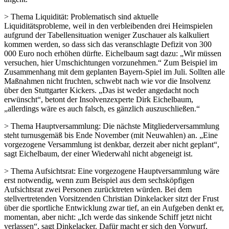
> Thema Liquidität: Problematisch sind aktuelle
Liquiditätsprobleme, weil in den verbleibenden drei Heimspielen
aufgrund der Tabellensituation weniger Zuschauer als kalkuliert
kommen werden, so dass sich das veranschlagte Defizit von 300
000 Euro noch erhöhen dürfte. Eichelbaum sagt dazu: „Wir müssen
versuchen, hier Umschichtungen vorzunehmen.“ Zum Beispiel im
Zusammenhang mit dem geplanten Bayern-Spiel im Juli. Sollten alle
Maßnahmen nicht fruchten, schwebt nach wie vor die Insolvenz
über den Stuttgarter Kickers. „Das ist weder angedacht noch
erwünscht“, betont der Insolvenzexperte Dirk Eichelbaum,
„allerdings wäre es auch falsch, es gänzlich auszuschließen.“
> Thema Hauptversammlung: Die nächste Mitgliederversammlung
steht turnusgemäß bis Ende November (mit Neuwahlen) an. „Eine
vorgezogene Versammlung ist denkbar, derzeit aber nicht geplant“,
sagt Eichelbaum, der einer Wiederwahl nicht abgeneigt ist.
> Thema Aufsichtsrat: Eine vorgezogene Hauptversammlung wäre
erst notwendig, wenn zum Beispiel aus dem sechsköpfigen
Aufsichtsrat zwei Personen zurücktreten würden. Bei dem
stellvertretenden Vorsitzenden Christian Dinkelacker sitzt der Frust
über die sportliche Entwicklung zwar tief, an ein Aufgeben denkt er,
momentan, aber nicht: „Ich werde das sinkende Schiff jetzt nicht
verlassen“, sagt Dinkelacker. Dafür macht er sich den Vorwurf,