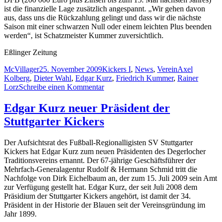
ist die finanzielle Lage zusätzlich angespannt. „Wir gehen davon
aus, dass uns die Rückzahlung gelingt und dass wir die nächste
Saison mit einer schwarzen Null oder einem leichten Plus beenden
werden“, ist Schatzmeister Kummer zuversichtlich.
Eßlinger Zeitung
Autor
Veröffentlicht
Kategorien
Schlagwörter
McVillager
25. November 2009
Kickers I
,
News
,
Verein
Axel
am
Kolberg
,
Dieter Wahl
,
Edgar Kurz
,
Friedrich Kummer
,
Rainer
zu
Lorz
Schreibe einen Kommentar
Presse
zur
Edgar Kurz neuer Präsident der
Jahreshauptversammlung
Stuttgarter Kickers
Der Aufsichtsrat des Fußball-Regionalligisten SV Stuttgarter
Kickers hat Edgar Kurz zum neuen Präsidenten des Degerlocher
Traditionsvereins ernannt. Der 67-jährige Geschäftsführer der
Mehrfach-Generalagentur Rudolf & Hermann Schmid tritt die
Nachfolge von Dirk Eichelbaum an, der zum 15. Juli 2009 sein Amt
zur Verfügung gestellt hat. Edgar Kurz, der seit Juli 2008 dem
Präsidium der Stuttgarter Kickers angehört, ist damit der 34.
Präsident in der Historie der Blauen seit der Vereinsgründung im
Jahr 1899.