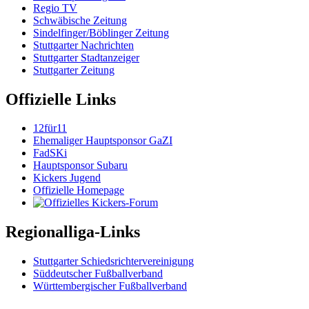
Regio TV
Schwäbische Zeitung
Sindelfinger/Böblinger Zeitung
Stuttgarter Nachrichten
Stuttgarter Stadtanzeiger
Stuttgarter Zeitung
Offizielle Links
12für11
Ehemaliger Hauptsponsor GaZI
FadSKi
Hauptsponsor Subaru
Kickers Jugend
Offizielle Homepage
Regionalliga-Links
Stuttgarter Schiedsrichtervereinigung
Süddeutscher Fußballverband
Württembergischer Fußballverband