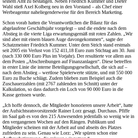
seinem Amt zu bestätigen. Neben Friedrich Kummer und Dieter
Wahl stieß Axel Kolberg neu in den Vorstand – als Chef einer
Werbeagentur naheliegenderweise für den Bereich Marketing.
Schon vorab hatten die Verantwortlichen die Bilanz für das
abgelaufene Geschäftsjahr vorgelegt – und die endete nach dem
Abstieg in die vierte Liga erwartungsgemäß mit roten Zahlen. „Wir
sind aber mit einem blauen Auge davongekommen“, sagte der
Schatzmeister Friedrich Kummer. Unter dem Strich stand erstmals
seit 2005 ein Verlust von 152 411,18 Euro zum Stichtag am 30. Juni
(nach 330 000 Euro Plus im Vorjahr). Der resultierte vor allem aus
dem Posten „Abschreibungen auf Finanzanlagen“. Diese betreffen
in erster Linie die interne Beteiligungsgesellschaft, die sich auf –
nach dem Abstieg – wertlose Spielerwerte stützte, und mit 550 000
Euro zu Buche schlägt. Zudem blieben zum Beispiel auch die
Zuschauerzahlen (mit 2767 zahlenden im Schnitt) unter der
Kalkulation, so dass dadurch ein Loch von 90 000 Euro in die
Kasse gerissen wurde.
„Ich hoffe dennoch, die Mitglieder honorieren unsere Arbeit“, hatte
der Aufsichtsratsvorsitzende Rainer Lorz gesagt. Durchaus. Pfiffe
im Saal gab es von den 215 Anwesenden jedenfalls so wenig wie in
den vergangenen Wochen auf den Rängen. Publikum und
Mitglieder scheinen mit der Arbeit auf und abseits des Platzes
zufrieden zu sein. Genau wie Lorz: „Wir spüren schon eine