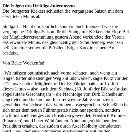
Die Folgen des Drittliga-Intermezzos
Die Stuttgarter Kickers schließen die vergangene Saison mit dem
erwarteten Minus ab
Stuttgart – Nicht nur sportlich, sondern auch finanziell war die
vergangene Drittliga-Saison für die Stuttgarter Kickers ein Flop: Bei
der Mitgliederversammlung gestern Abend verkündete der Verein
das erwartete Minus, das gleichzeitig den Schuldenberg wachsen
ließ. Unterdessen wurde Präsident Edgar Kurz in seinem Amt
bestätigt.
Von Beate Wockenfuß
„Wir müssen optimistisch nach vorne schauen, auch wenn ein
langer, harter und steiniger Weg auf uns wartet“, sagte Kurz vor den
215 anwesenden Mitgliedern. Der 68-Jährige hatte am 15. Juli
dieses Jahres – also nach dem Stichtag (30. Juni) der Bilanz für das
abgelaufene Geschäftsjahr – die Nachfolge von Dirk Eichelbaum
angetreten und bekam nun für drei weitere Jahre vom zuvor
gewählten Aufsichtsrat das Vertrauen ausgesprochen. Schließlich hat
sich unter dem neuen Führungsstab nicht nur sportlich, sondern
auch finanziell einiges zum Positiven gewendet. Friedrich Kummer
(Finanzen) und Dieter Wahl (andere Abteilungen) bleiben dem
Präsidium erhalten, das zudem durch Axel Kolberg komplettiert
wird. Der Chef einer Stuttgarter Werbeagentur soll für den