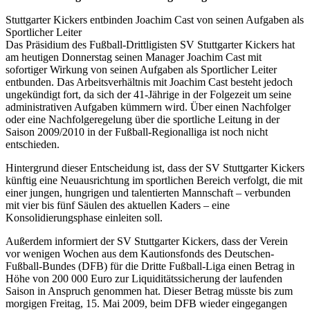
Lizenz
Stuttgarter Kickers entbinden Joachim Cast von seinen Aufgaben als
Sportlicher Leiter
Das Präsidium des Fußball-Drittligisten SV Stuttgarter Kickers hat
am heutigen Donnerstag seinen Manager Joachim Cast mit
sofortiger Wirkung von seinen Aufgaben als Sportlicher Leiter
entbunden. Das Arbeitsverhältnis mit Joachim Cast besteht jedoch
ungekündigt fort, da sich der 41-Jährige in der Folgezeit um seine
administrativen Aufgaben kümmern wird. Über einen Nachfolger
oder eine Nachfolgeregelung über die sportliche Leitung in der
Saison 2009/2010 in der Fußball-Regionalliga ist noch nicht
entschieden.
Hintergrund dieser Entscheidung ist, dass der SV Stuttgarter Kickers
künftig eine Neuausrichtung im sportlichen Bereich verfolgt, die mit
einer jungen, hungrigen und talentierten Mannschaft – verbunden
mit vier bis fünf Säulen des aktuellen Kaders – eine
Konsolidierungsphase einleiten soll.
Außerdem informiert der SV Stuttgarter Kickers, dass der Verein
vor wenigen Wochen aus dem Kautionsfonds des Deutschen-
Fußball-Bundes (DFB) für die Dritte Fußball-Liga einen Betrag in
Höhe von 200 000 Euro zur Liquiditätssicherung der laufenden
Saison in Anspruch genommen hat. Dieser Betrag müsste bis zum
morgigen Freitag, 15. Mai 2009, beim DFB wieder eingegangen