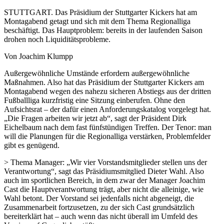
STUTTGART. Das Präsidium der Stuttgarter Kickers hat am
Montagabend getagt und sich mit dem Thema Regionalliga
beschäftigt. Das Hauptproblem: bereits in der laufenden Saison
drohen noch Liquiditätsprobleme.
Von Joachim Klumpp
Außergewöhnliche Umstände erfordern außergewöhnliche
Maßnahmen. Also hat das Präsidium der Stuttgarter Kickers am
Montagabend wegen des nahezu sicheren Abstiegs aus der dritten
Fußballliga kurzfristig eine Sitzung einberufen. Ohne den
Aufsichtsrat – der dafür einen Anforderungskatalog vorgelegt hat.
„Die Fragen arbeiten wir jetzt ab“, sagt der Präsident Dirk
Eichelbaum nach dem fast fünfstündigen Treffen. Der Tenor: man
will die Planungen für die Regionalliga verstärken, Problemfelder
gibt es genügend.
> Thema Manager: „Wir vier Vorstandsmitglieder stellen uns der
Verantwortung“, sagt das Präsidiumsmitglied Dieter Wahl. Also
auch im sportlichen Bereich, in dem zwar der Manager Joachim
Cast die Hauptverantwortung trägt, aber nicht die alleinige, wie
Wahl betont. Der Vorstand sei jedenfalls nicht abgeneigt, die
Zusammenarbeit fortzusetzen, zu der sich Cast grundsätzlich
bereiterklärt hat – auch wenn das nicht überall im Umfeld des