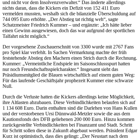
und nicht vor dem Insolvenzverwalter.“ Das änderte allerdings
nichts daran, dass die Kickers ein Defizit von 152 411 Euro
vermelden mussten, weshalb sich die bilanzielle Überschuldung auf
744 095 Euro erhöhte. „Der Abstieg tat richtig weh“, sagte
Schatzmeister Friedrich Kummer – und ergänzte: „Ich hätte lieber
einen Gewinn ausgewiesen, doch das war aufgrund der sportlichen
Talfahrt nicht möglich.“
Der vorgesehene Zuschauerschnitt von 3300 wurde mit 2767 Fans
pro Spiel klar verfehlt. In Sachen Vermarktung machte der früh
feststehende Abstieg den Machern einen Strich durch die Rechnung.
Kummer: „Vermeintliche Endspiele im Saisonschlussspurt hatten
nur noch Freundschaftsspielcharakter.“ Insgesamt sieht das
Präsidiumsmitglied die Blauen wirtschaftlich auf einem guten Weg:
Für das laufende Geschäftsjahr prophezeit Kummer eine schwarze
Null.
Durch die Verluste hatten die Kickers allerdings keine Möglichkeit,
ihre Altlasten abzubauen. Diese Verbindlichkeiten belaufen sich auf
1 134 608 Euro. Darin enthalten sind die Darlehen von Hans Kullen
und der verstorbenen Ursi Dünnwald-Metzler sowie die aus dem
Kautionsfonds des DFB geliehenen 200 000 Euro. Hinzu kommen
zurückgestellte Verbindlichkeiten bei Finanzamt und Stadt. Schritt
für Schritt sollen diese in Zukunft abgebaut werden. Präsident Edgar
Kurz ist optimistisch, dass dies gelingt: „Der Neustart nach dem