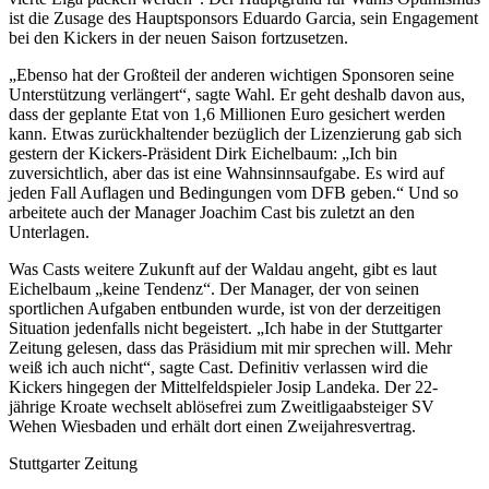
ist die Zusage des Hauptsponsors Eduardo Garcia, sein Engagement
bei den Kickers in der neuen Saison fortzusetzen.
„Ebenso hat der Großteil der anderen wichtigen Sponsoren seine
Unterstützung verlängert“, sagte Wahl. Er geht deshalb davon aus,
dass der geplante Etat von 1,6 Millionen Euro gesichert werden
kann. Etwas zurückhaltender bezüglich der Lizenzierung gab sich
gestern der Kickers-Präsident Dirk Eichelbaum: „Ich bin
zuversichtlich, aber das ist eine Wahnsinnsaufgabe. Es wird auf
jeden Fall Auflagen und Bedingungen vom DFB geben.“ Und so
arbeitete auch der Manager Joachim Cast bis zuletzt an den
Unterlagen.
Was Casts weitere Zukunft auf der Waldau angeht, gibt es laut
Eichelbaum „keine Tendenz“. Der Manager, der von seinen
sportlichen Aufgaben entbunden wurde, ist von der derzeitigen
Situation jedenfalls nicht begeistert. „Ich habe in der Stuttgarter
Zeitung gelesen, dass das Präsidium mit mir sprechen will. Mehr
weiß ich auch nicht“, sagte Cast. Definitiv verlassen wird die
Kickers hingegen der Mittelfeldspieler Josip Landeka. Der 22-
jährige Kroate wechselt ablösefrei zum Zweitligaabsteiger SV
Wehen Wiesbaden und erhält dort einen Zweijahresvertrag.
Stuttgarter Zeitung