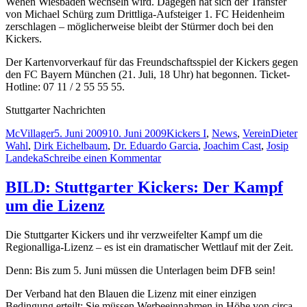
Wehen Wiesbaden wechseln wird. Dagegen hat sich der Transfer
von Michael Schürg zum Drittliga-Aufsteiger 1. FC Heidenheim
zerschlagen – möglicherweise bleibt der Stürmer doch bei den
Kickers.
Der Kartenvorverkauf für das Freundschaftsspiel der Kickers gegen
den FC Bayern München (21. Juli, 18 Uhr) hat begonnen. Ticket-
Hotline: 07 11 / 2 55 55 55.
Stuttgarter Nachrichten
Autor
Veröffentlicht
Kategorien
Schlagw
McVillager
5. Juni 2009
10. Juni 2009
Kickers I
,
News
,
Verein
Dieter
am
Wahl
,
Dirk Eichelbaum
,
Dr. Eduardo Garcia
,
Joachim Cast
,
Josip
zu
Landeka
Schreibe einen Kommentar
Presse
zur
BILD: Stuttgarter Kickers: Der Kampf
vor
um die Lizenz
der
Lizenzunterlagenabgabe
und
Die Stuttgarter Kickers und ihr verzweifelter Kampf um die
der
Regionalliga-Lizenz – es ist ein dramatischer Wettlauf mit der Zeit.
Verlängerung
von
Denn: Bis zum 5. Juni müssen die Unterlagen beim DFB sein!
Garmo
Der Verband hat den Blauen die Lizenz mit einer einzigen
Bedingung erteilt: Sie müssen Werbeeinnahmen in Höhe von circa