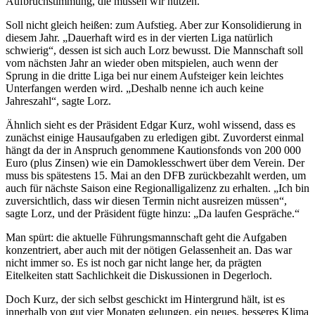
Aufbruchstimmung, die müssen wir nutzen.“
Soll nicht gleich heißen: zum Aufstieg. Aber zur Konsolidierung in
diesem Jahr. „Dauerhaft wird es in der vierten Liga natürlich
schwierig“, dessen ist sich auch Lorz bewusst. Die Mannschaft soll
vom nächsten Jahr an wieder oben mitspielen, auch wenn der
Sprung in die dritte Liga bei nur einem Aufsteiger kein leichtes
Unterfangen werden wird. „Deshalb nenne ich auch keine
Jahreszahl“, sagte Lorz.
Ähnlich sieht es der Präsident Edgar Kurz, wohl wissend, dass es
zunächst einige Hausaufgaben zu erledigen gibt. Zuvorderst einmal
hängt da der in Anspruch genommene Kautionsfonds von 200 000
Euro (plus Zinsen) wie ein Damoklesschwert über dem Verein. Der
muss bis spätestens 15. Mai an den DFB zurückbezahlt werden, um
auch für nächste Saison eine Regionalligalizenz zu erhalten. „Ich bin
zuversichtlich, dass wir diesen Termin nicht ausreizen müssen“,
sagte Lorz, und der Präsident fügte hinzu: „Da laufen Gespräche.“
Man spürt: die aktuelle Führungsmannschaft geht die Aufgaben
konzentriert, aber auch mit der nötigen Gelassenheit an. Das war
nicht immer so. Es ist noch gar nicht lange her, da prägten
Eitelkeiten statt Sachlichkeit die Diskussionen in Degerloch.
Doch Kurz, der sich selbst geschickt im Hintergrund hält, ist es
innerhalb von gut vier Monaten gelungen, ein neues, besseres Klima