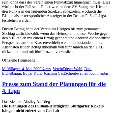
sein, ohne dass der Verein einen Punktabzug hinnehmen muss. Dies
wird nicht der Fall sein. Daher werden dem SV Stuttgarter Kickers
drei Punkte in der laufenden Spielzeit abgezogen, wodurch die
Blauen als erster sportlicher Absteiger in der Dritten Fußball-Liga
feststehen werden.
Diesen Betrag hätte der Verein im Übrigen bis zum genannten
Stichtag zurückbezahlt, wenn das Heimspiel in dieser Woche gegen
den VfR Aalen mit einem Erfolg geendet und dadurch die sportliche
Perspektive auf den Klassenverbleib weiterhin bestanden hätte.
Ansonsten ist der Betrag innerhalb von fünf Jahren an den DFB
rückzahlbar und mit fünf Prozent verzinslich.
Offizielle Homepage
Autor
Veröffentlicht
Kategorien
Schlagwörter
McVillager
14. Mai 2009
News
,
Verein
Dieter Wahl
,
Dirk
am
zu
Eichelbaum
,
Edgar Kurz
,
Joachim Cast
Schreibe einen Kommentar
De
end
Presse zum Stand der Planungen für die
Un
4. Liga
ein
Tra
Das Ziel: bei Abstieg Aufstieg
Die Planungen des Fußball-Drittligisten Stuttgarter Kickers
hängen nicht zuletzt vom Geld ab