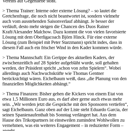
Vereins auf Gegenliebe stößt.
> Thema Trainer: Interne oder externe Lösung? – so lautet die
Gretchenfrage, die noch nicht beantwortet ist, sondern vielmehr
auch vom ausstehenden Saisonverlauf abhängt. Je besser der
verläuft, desto mehr steigen die Chancen des Duos Rainer
Kraft/Alexander Malchow. Dazu kommt die von vielen favorisierte
Lösung mit dem Oberligacoach Björn Hinck. Für eine externe
Lösung (zum Beispiel mit Peter Starzmann) spricht indes, dass in
diesem Fall auch ein frischer Wind in den Kader kommen würde.
> Thema Mannschaft: Ein Gerippe des aktuellen Kaders, der
zwischenzeitlich auf 28 Spieler aufgebläht wurde, soll gehalten
werden, der Präsident spricht „schon von zehn Spielern“. Wobei
allerdings auch Nachwuchskräfte wie Thomas Gentner
berücksichtigt wären. Eichelbaum weiß, dass „die Planung von den
finanziellen Möglichkeiten abhängt.“
> Thema Finanzen: Bisher gehen die Kickers von einem Etat von
etwa 1,5 Millionen Euro aus, es darf aber gerne auch etwas mehr
sein. „Wir werden jetzt die Gespräche mit den Sponsoren vertiefen“,
sagt Eichelbaum. Ganz oben auf der Liste steht Eduardo Garcia, der
seinen Spanienaufenthalt bis Sonntag verlängert hat. Aus dem
Hause des Trikotpartners ist einstweilen zumindest Wohlwollen zu
vernehmen, was ein weiteres Engagement – in reduzierter Form –
angeht.