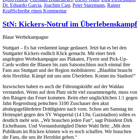
Dr. Eduardo Garcia
,
Joachim Cast
,
Peter Starzmann
,
Rainer
zu
Kraft
Schreibe einen Kommentar
Presse
zum
StN: Kickers-Notruf im Überlebenskampf
Stand
der
Blaue Werbekampagne
Planungen
für
Stuttgart – Es hat verdammt lange gedauert. Jetzt hat es bei den
die
Stuttgarter Kickers endlich Klick gemacht. Mit einer breit
4.
angelegten Werbekampagne aus Plakaten, Flyern und Pick-Up-
Liga
Cards wollen die Blauen bis zum Saisonschluss noch einmal ihre
Fans aus Stuttgart und der Region mobilisieren: „Blaublut braucht
dein Herzblut. Kämpf mit uns ums Überleben. Komm ins Stadion!“
Inzwischen haben es auch die Führungskräfte auf der Waldau
verstanden. Wenn auf dem Platz nicht viel zusammengeht, muss von
den Rängen das Feuer kommen. Beim eher unglücklichen 1:1 gegen
Jahn Regensburg peitschten 3100 Zuschauer den akut
abstiegsgefährdeten Drittligisten nach vorn. Schon am Samstag im
Heimspiel gegen den SV Wuppertal (14 Uhr, Gazistadion) sollen es
deutlich mehr sein. „Wir brauchen jeden Fan“, sagt Präsident Dirk
Eichelbaum. Und Vorstandsmitglied Dieter Wahl fleht: „Mit dem
Publikum im Rücken können wir es noch schaffen. Wir brauchen
die Fans, die uns ihr Herzblut geben.“