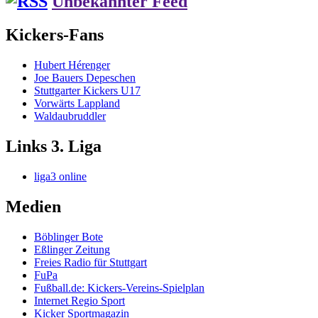
Unbekannter Feed
Kickers-Fans
Hubert Hérenger
Joe Bauers Depeschen
Stuttgarter Kickers U17
Vorwärts Lappland
Waldaubruddler
Links 3. Liga
liga3 online
Medien
Böblinger Bote
Eßlinger Zeitung
Freies Radio für Stuttgart
FuPa
Fußball.de: Kickers-Vereins-Spielplan
Internet Regio Sport
Kicker Sportmagazin