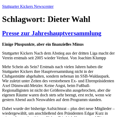
Zum
Stuttgarter Kickers Newscenter
Inhalt
springen
Schlagwort:
Dieter Wahl
Presse zur Jahreshauptversammlung
Einige Pluspunkte, aber ein finanzielles Minus
Stuttgarter Kickers Nach dem Abstieg aus der dritten Liga macht der
Verein erstmals seit 2005 wieder Verlust. Von Joachim Klumpp
Mehr Schein als Sein? Erstmals nach vielen Jahren haben die
Stuttgarter Kickers ihre Hauptversammlung nicht in der
Clubgaststätte abgehalten, sondern nebenan im SSB-Waldaupark.
Wie zuletzt unter Zeiten des verstorbenen Ex- und Ehrenpräsidenten
Axel Dünnwald-Metzler. Keine Angst, beim Fußball-
Regionalligisten ist nicht der Größenwahn ausgebrochen, aber die
eigenen Räume waren doch stets sehr beengt, erst recht, wenn wie
gestern Abend auch Neuwahlen auf dem Programm standen.
Dabei wurde der bisherige Aufsichtsrat – plus drei neue Mitglieder –
wiedergewählt, um anschließend den Präsidenten Edgar Kurz in