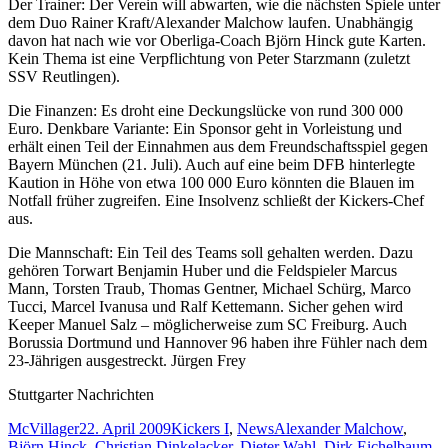
Der Trainer: Der Verein will abwarten, wie die nächsten Spiele unter
dem Duo Rainer Kraft/Alexander Malchow laufen. Unabhängig
davon hat nach wie vor Oberliga-Coach Björn Hinck gute Karten.
Kein Thema ist eine Verpflichtung von Peter Starzmann (zuletzt
SSV Reutlingen).
Die Finanzen: Es droht eine Deckungslücke von rund 300 000
Euro. Denkbare Variante: Ein Sponsor geht in Vorleistung und
erhält einen Teil der Einnahmen aus dem Freundschaftsspiel gegen
Bayern München (21. Juli). Auch auf eine beim DFB hinterlegte
Kaution in Höhe von etwa 100 000 Euro könnten die Blauen im
Notfall früher zugreifen. Eine Insolvenz schließt der Kickers-Chef
aus.
Die Mannschaft: Ein Teil des Teams soll gehalten werden. Dazu
gehören Torwart Benjamin Huber und die Feldspieler Marcus
Mann, Torsten Traub, Thomas Gentner, Michael Schürg, Marco
Tucci, Marcel Ivanusa und Ralf Kettemann. Sicher gehen wird
Keeper Manuel Salz – möglicherweise zum SC Freiburg. Auch
Borussia Dortmund und Hannover 96 haben ihre Fühler nach dem
23-Jährigen ausgestreckt. Jürgen Frey
Stuttgarter Nachrichten
Autor
Veröffentlicht
Kategorien
Schlagwörter
McVillager
22. April 2009
Kickers I
,
News
Alexander Malchow
,
am
Björn Hinck
,
Christian Dinkelacker
,
Dieter Wahl
,
Dirk Eichelbaum
,