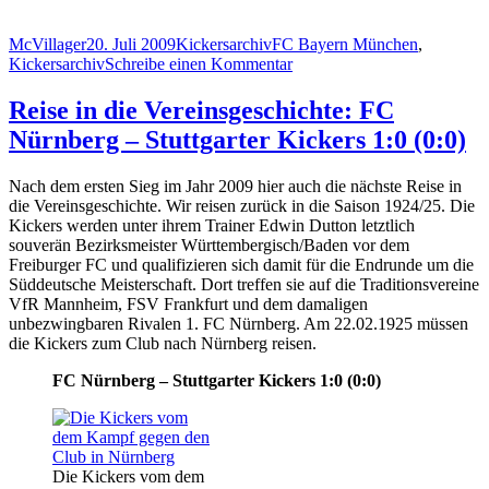
Autor
Veröffentlicht
Kategorien
Schlagwörter
McVillager
20. Juli 2009
Kickersarchiv
FC Bayern München
,
am
zu
Kickersarchiv
Schreibe einen Kommentar
FC
Bayern
Reise in die Vereinsgeschichte: FC
München
Nürnberg – Stuttgarter Kickers 1:0 (0:0)
–
Stuttgarter
Kickers
Nach dem ersten Sieg im Jahr 2009 hier auch die nächste Reise in
historisch
die Vereinsgeschichte. Wir reisen zurück in die Saison 1924/25. Die
Kickers werden unter ihrem Trainer Edwin Dutton letztlich
souverän Bezirksmeister Württembergisch/Baden vor dem
Freiburger FC und qualifizieren sich damit für die Endrunde um die
Süddeutsche Meisterschaft. Dort treffen sie auf die Traditionsvereine
VfR Mannheim, FSV Frankfurt und dem damaligen
unbezwingbaren Rivalen 1. FC Nürnberg. Am 22.02.1925 müssen
die Kickers zum Club nach Nürnberg reisen.
FC Nürnberg – Stuttgarter Kickers 1:0 (0:0)
Die Kickers vom dem