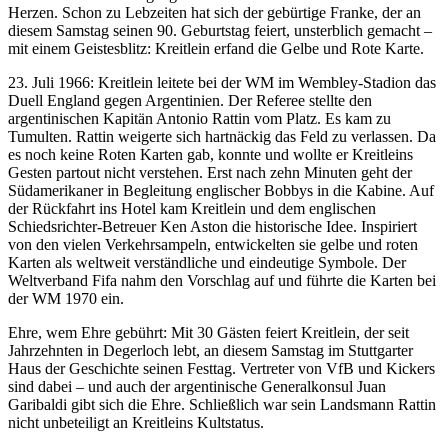
Herzen. Schon zu Lebzeiten hat sich der gebürtige Franke, der an
diesem Samstag seinen 90. Geburtstag feiert, unsterblich gemacht –
mit einem Geistesblitz: Kreitlein erfand die Gelbe und Rote Karte.
23. Juli 1966: Kreitlein leitete bei der WM im Wembley-Stadion das
Duell England gegen Argentinien. Der Referee stellte den
argentinischen Kapitän Antonio Rattin vom Platz. Es kam zu
Tumulten. Rattin weigerte sich hartnäckig das Feld zu verlassen. Da
es noch keine Roten Karten gab, konnte und wollte er Kreitleins
Gesten partout nicht verstehen. Erst nach zehn Minuten geht der
Südamerikaner in Begleitung englischer Bobbys in die Kabine. Auf
der Rückfahrt ins Hotel kam Kreitlein und dem englischen
Schiedsrichter-Betreuer Ken Aston die historische Idee. Inspiriert
von den vielen Verkehrsampeln, entwickelten sie gelbe und roten
Karten als weltweit verständliche und eindeutige Symbole. Der
Weltverband Fifa nahm den Vorschlag auf und führte die Karten bei
der WM 1970 ein.
Ehre, wem Ehre gebührt: Mit 30 Gästen feiert Kreitlein, der seit
Jahrzehnten in Degerloch lebt, an diesem Samstag im Stuttgarter
Haus der Geschichte seinen Festtag. Vertreter von VfB und Kickers
sind dabei – und auch der argentinische Generalkonsul Juan
Garibaldi gibt sich die Ehre. Schließlich war sein Landsmann Rattin
nicht unbeteiligt an Kreitleins Kultstatus.