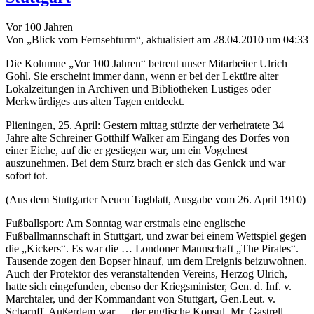
Kickers
Vor 100 Jahren
Von „Blick vom Fernsehturm“, aktualisiert am 28.04.2010 um 04:33
Die Kolumne „Vor 100 Jahren“ betreut unser Mitarbeiter Ulrich
Gohl. Sie erscheint immer dann, wenn er bei der Lektüre alter
Lokalzeitungen in Archiven und Bibliotheken Lustiges oder
Merkwürdiges aus alten Tagen entdeckt.
Plieningen, 25. April: Gestern mittag stürzte der verheiratete 34
Jahre alte Schreiner Gotthilf Walker am Eingang des Dorfes von
einer Eiche, auf die er gestiegen war, um ein Vogelnest
auszunehmen. Bei dem Sturz brach er sich das Genick und war
sofort tot.
(Aus dem Stuttgarter Neuen Tagblatt, Ausgabe vom 26. April 1910)
Fußballsport: Am Sonntag war erstmals eine englische
Fußballmannschaft in Stuttgart, und zwar bei einem Wettspiel gegen
die „Kickers“. Es war die … Londoner Mannschaft „The Pirates“.
Tausende zogen den Bopser hinauf, um dem Ereignis beizuwohnen.
Auch der Protektor des veranstaltenden Vereins, Herzog Ulrich,
hatte sich eingefunden, ebenso der Kriegsminister, Gen. d. Inf. v.
Marchtaler, und der Kommandant von Stuttgart, Gen.Leut. v.
Scharpff. Außerdem war … der englische Konsul, Mr. Gastrell,