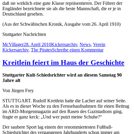
daß sie wirklich eine gute Klasse repräsentieren. Der Führer der
Engländer bezeichnete sie als die beste Mannschaft, die er je in
Deutschland gesehen.
(Aus der Schwäbischen Kronik, Ausgabe vom 26. April 1910)
Stuttgarter Nachrichten
Autor
Veröffentlicht
Kategorien
Schlagwörter
McVillager
28. April 2010
Kickersarchiv
,
News
,
Verein
am
zu
Kickersarchiv
,
The Pirates
Schreibe einen Kommentar
StN:
Vor
Kreitlein feiert im Haus der Geschichte
100
Jahren:
Stuttgarter Kult-Schiedsrichter wird an diesem Samstag 90
Erstmals
Jahre alt
eine
englische
Von Jürgen Frey
Fußballmannsch
zu
STUTTGART. Rudolf Kreitlein hatte die Lacher auf seiner Seite.
Gast
Als es in dieser Woche zu den Fernsehaufnahmen für einen Beitrag
in
im ARD-Morgenmagazin auf den Rasen des Gazistadions ging,
Stuttgart
fragte er ganz keck: „Und wer putzt meine Schuhe?“
Der saubere Sport lag einem der renommiertesten Fußball-
Schiedsrichter des vergangenen Jahrhunderts schon immer am