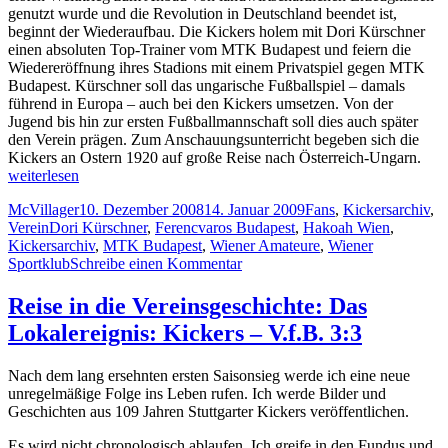
genutzt wurde und die Revolution in Deutschland beendet ist,
beginnt der Wiederaufbau. Die Kickers holem mit Dori Kürschner
einen absoluten Top-Trainer vom MTK Budapest und feiern die
Wiedereröffnung ihres Stadions mit einem Privatspiel gegen MTK
Budapest. Kürschner soll das ungarische Fußballspiel – damals
führend in Europa – auch bei den Kickers umsetzen. Von der
Jugend bis hin zur ersten Fußballmannschaft soll dies auch später
den Verein prägen. Zum Anschauungsunterricht begeben sich die
„Rei
Kickers an Ostern 1920 auf große Reise nach Österreich-Ungarn.
in
weiterlesen
die
Autor
Veröffentlicht
Kategorien
McVillager
10. Dezember 2008
14. Januar 2009
Fans
,
Kickersarchiv
,
Vere
Schlagwörter
am
Verein
Dori Kürschner
,
Ferencvaros Budapest
,
Hakoah Wien
,
Die
Kickersarchiv
,
MTK Budapest
,
Wiener Amateure
,
Wiener
Stut
zu
Sportklub
Schreibe einen Kommentar
Kick
Reise
in
in
Bud
Reise in die Vereinsgeschichte: Das
die
und
Lokalereignis: Kickers – V.f.B. 3:3
Vereinsgeschichte:
Wie
Die
192
Stuttgarter
Nach dem lang ersehnten ersten Saisonsieg werde ich eine neue
Kickers
unregelmäßige Folge ins Leben rufen. Ich werde Bilder und
in
Geschichten aus 109 Jahren Stuttgarter Kickers veröffentlichen.
Budapest
und
Es wird nicht chronologisch ablaufen. Ich greife in den Fundus und