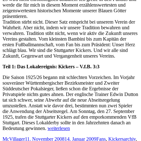
Wien
werde die für mich in diesem Moment erzählenswertesten und
1920
zeigenswertesten historischen Momente unserer Blauen Götter
präsentieren.
Tradition stirbt nicht. Dieser Satz entspricht bei unserem Verein der
Wahrheit. Aber nicht, indem wir unsere Tradition bewahren und
verwahren. Tradition stibt nicht, wenn wir aktiv die Zukunft unseres
Vereins gestalten. Vom kleinsten Bambini bis zum Kapitän der
ersten Fußballmannschaft, vom Fan bis zum Präsident: Unser Herz
schlägt blau. Wir sind die Stuttgarter Kickers. Und wir alle sind
Zukunft, Gegenwart und Vergangenheit unseres Vereins.
Teil 1: Das Lokalereignis: Kickers – V.f.B. 3:3
Die Saison 1925/26 begann mit schlechten Vorzeichen. Im Vorjahr
souveräner Württembergischer Bezirksmeister und Zweiter
Süddeutscher Pokalsieger, ließen schon die Ergebnisse der
Privatspiele nichts gutes ahnen. Der englische Trainer Edwin Dutton
tat sich schwer, seine Abwehr auf die neue Abseitsregelung
umzustellen. Anstatt wie davor drei, bestimmten nun zwei Spieler
die Anwendung der Abseitsregel. Am Sonntag, den 27. September
1925, trafen die Stuttgarter Kickers auf den emporkommenden VfB
Stuttgart. Dieses Lokalderby sollte in den Jahrzehnten danach an
„Reise
Bedeutung gewinnen.
weiterlesen
in
Autor
Veröffentlicht
Kategorien
McVillager
11. November 2008
14. Januar 2009
Fans
,
Kickersarchiv
,
die