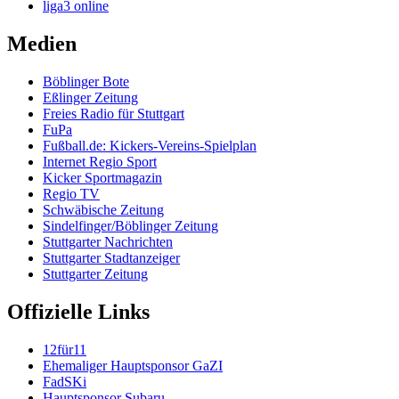
liga3 online
Medien
Böblinger Bote
Eßlinger Zeitung
Freies Radio für Stuttgart
FuPa
Fußball.de: Kickers-Vereins-Spielplan
Internet Regio Sport
Kicker Sportmagazin
Regio TV
Schwäbische Zeitung
Sindelfinger/Böblinger Zeitung
Stuttgarter Nachrichten
Stuttgarter Stadtanzeiger
Stuttgarter Zeitung
Offizielle Links
12für11
Ehemaliger Hauptsponsor GaZI
FadSKi
Hauptsponsor Subaru