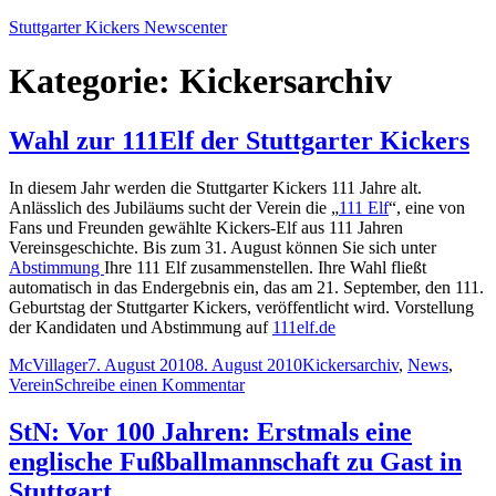
Zum
Stuttgarter Kickers Newscenter
Inhalt
springen
Kategorie:
Kickersarchiv
Wahl zur 111Elf der Stuttgarter Kickers
In diesem Jahr werden die Stuttgarter Kickers 111 Jahre alt.
Anlässlich des Jubiläums sucht der Verein die „
111 Elf
“, eine von
Fans und Freunden gewählte Kickers-Elf aus 111 Jahren
Vereinsgeschichte. Bis zum 31. August können Sie sich unter
Abstimmung
Ihre 111 Elf zusammenstellen. Ihre Wahl fließt
automatisch in das Endergebnis ein, das am 21. September, den 111.
Geburtstag der Stuttgarter Kickers, veröffentlicht wird. Vorstellung
der Kandidaten und Abstimmung auf
111elf.de
Autor
Veröffentlicht
Kategorien
McVillager
7. August 2010
8. August 2010
Kickersarchiv
,
News
,
am
zu
Verein
Schreibe einen Kommentar
Wahl
zur
StN: Vor 100 Jahren: Erstmals eine
111Elf
englische Fußballmannschaft zu Gast in
der
Stuttgarter
Stuttgart