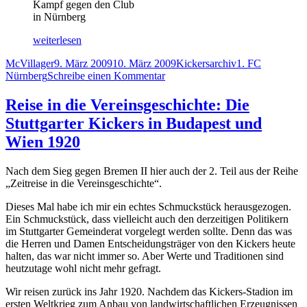
Kampf gegen den Club
in Nürnberg
„Reise
weiterlesen
in
Autor
Veröffentlicht
Kategorien
Schlagwörter
McVillager
9. März 2009
10. März 2009
Kickersarchiv
1. FC
die
am
zu
Nürnberg
Schreibe einen Kommentar
Vereinsgeschichte:
Reise
FC
in
Nürnberg
Reise in die Vereinsgeschichte: Die
die
–
Stuttgarter Kickers in Budapest und
Vereinsgeschichte:
Stuttgarter
FC
Kickers
Wien 1920
Nürnberg
1:0
–
(0:0)“
Nach dem Sieg gegen Bremen II hier auch der 2. Teil aus der Reihe
Stuttgarter
„Zeitreise in die Vereinsgeschichte“.
Kickers
1:0
Dieses Mal habe ich mir ein echtes Schmuckstück herausgezogen.
(0:0)
Ein Schmuckstück, dass vielleicht auch den derzeitigen Politikern
im Stuttgarter Gemeinderat vorgelegt werden sollte. Denn das was
die Herren und Damen Entscheidungsträger von den Kickers heute
halten, das war nicht immer so. Aber Werte und Traditionen sind
heutzutage wohl nicht mehr gefragt.
Wir reisen zurück ins Jahr 1920. Nachdem das Kickers-Stadion im
ersten Weltkrieg zum Anbau von landwirtschaftlichen Erzeugnissen