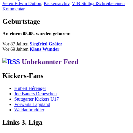
Schlagwörter
am
Verein
Edwin Dutton
,
Kickersarchiv
,
VfB Stuttgart
Schreibe einen
Vereinsgeschichte:
zu
Kommentar
Das
Reise
Lokalereignis:
in
Kickers
Geburtstage
die
–
Vereinsgeschichte:
V.f.B.
An einem 08.08. wurden geboren:
Das
3:3“
Lokalereignis:
Vor 87 Jahren
Siegfried Gräter
Kickers
Vor 69 Jahren
Klaus Wunder
–
V.f.B.
Unbekannter Feed
3:3
Kickers-Fans
Hubert Hérenger
Joe Bauers Depeschen
Stuttgarter Kickers U17
Vorwärts Lappland
Waldaubruddler
Links 3. Liga