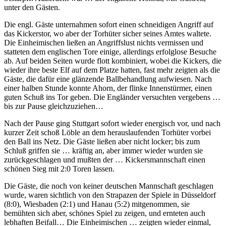
unter den Gästen.
Die engl. Gäste unternahmen sofort einen schneidigen Angriff auf
das Kickerstor, wo aber der Torhüter sicher seines Amtes waltete.
Die Einheimischen ließen an Angriffslust nichts vermissen und
statteten dem englischen Tore einige, allerdings erfolglose Besuche
ab. Auf beiden Seiten wurde flott kombiniert, wobei die Kickers, die
wieder ihre beste Elf auf dem Platze hatten, fast mehr zeigten als die
Gäste, die dafür eine glänzende Ballbehandlung aufwiesen. Nach
einer halben Stunde konnte Ahorn, der flinke Innenstürmer, einen
guten Schuß ins Tor geben. Die Engländer versuchten vergebens …
bis zur Pause gleichzuziehen…
Nach der Pause ging Stuttgart sofort wieder energisch vor, und nach
kurzer Zeit schoß Löble an dem herauslaufenden Torhüter vorbei
den Ball ins Netz. Die Gäste ließen aber nicht locker; bis zum
Schluß griffen sie … kräftig an, aber immer wieder wurden sie
zurückgeschlagen und mußten der … Kickersmannschaft einen
schönen Sieg mit 2:0 Toren lassen.
Die Gäste, die noch von keiner deutschen Mannschaft geschlagen
wurde, waren sichtlich von den Strapazen der Spiele in Düsseldorf
(8:0), Wiesbaden (2:1) und Hanau (5:2) mitgenommen, sie
bemühten sich aber, schönes Spiel zu zeigen, und ernteten auch
lebhaften Beifall… Die Einheimischen … zeigten wieder einmal,