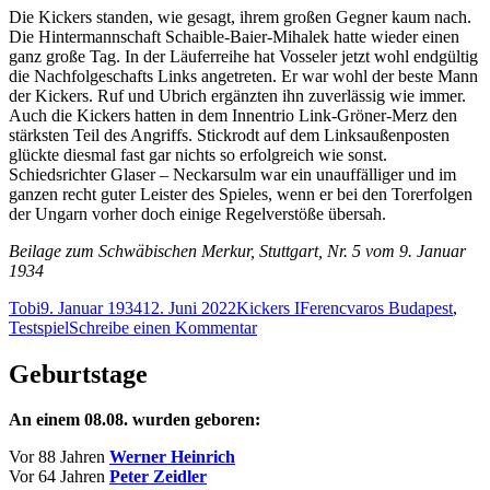
Die Kickers standen, wie gesagt, ihrem großen Gegner kaum nach.
Die Hintermannschaft Schaible-Baier-Mihalek hatte wieder einen
ganz große Tag. In der Läuferreihe hat Vosseler jetzt wohl endgültig
die Nachfolgeschafts Links angetreten. Er war wohl der beste Mann
der Kickers. Ruf und Ubrich ergänzten ihn zuverlässig wie immer.
Auch die Kickers hatten in dem Innentrio Link-Gröner-Merz den
stärksten Teil des Angriffs. Stickrodt auf dem Linksaußenposten
glückte diesmal fast gar nichts so erfolgreich wie sonst.
Schiedsrichter Glaser – Neckarsulm war ein unauffälliger und im
ganzen recht guter Leister des Spieles, wenn er bei den Torerfolgen
der Ungarn vorher doch einige Regelverstöße übersah.
Beilage zum Schwäbischen Merkur, Stuttgart, Nr. 5 vom 9. Januar
1934
Autor
Veröffentlicht
Kategorien
Schlagwörter
Tobi
9. Januar 1934
12. Juni 2022
Kickers I
Ferencvaros Budapest
,
am
zu
Testspiel
Schreibe einen Kommentar
Der
Ungarnmeister
Geburtstage
auf
der
An einem 08.08. wurden geboren:
Kampfbahn
Vor 88 Jahren
Werner Heinrich
Vor 64 Jahren
Peter Zeidler