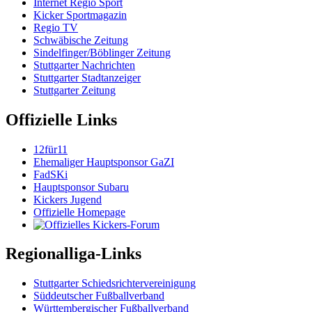
Internet Regio Sport
Kicker Sportmagazin
Regio TV
Schwäbische Zeitung
Sindelfinger/Böblinger Zeitung
Stuttgarter Nachrichten
Stuttgarter Stadtanzeiger
Stuttgarter Zeitung
Offizielle Links
12für11
Ehemaliger Hauptsponsor GaZI
FadSKi
Hauptsponsor Subaru
Kickers Jugend
Offizielle Homepage
Regionalliga-Links
Stuttgarter Schiedsrichtervereinigung
Süddeutscher Fußballverband
Württembergischer Fußballverband