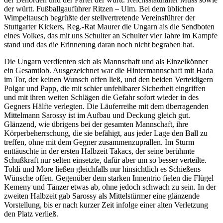
der württ. Fußballgauführer Ritzen – Ulm. Bei dem üblichen
Wimpeltausch begrüßte der stellvertretende Vereinsführer der
Stuttgarter Kickers, Reg.-Rat Maurer die Ungarn als die Sendboten
eines Volkes, das mit uns Schulter an Schulter vier Jahre im Kampfe
stand und das die Erinnerung daran noch nicht begraben hat.
Die Ungarn verdienten sich als Mannschaft und als Einzelkönner
ein Gesamtlob. Ausgezeichnet war die Hintermannschaft mit Hada
im Tor, der keinen Wunsch offen ließ, und den beiden Verteidigern
Polgar und Papp, die mit schier unfehlbarer Sicherheit eingriffen
und mit ihren weiten Schlägen die Gefahr sofort wieder in des
Gegners Hälfte verlegten. Die Läuferreihe mit dem überragenden
Mittelmann Sarossy ist im Aufbau und Deckung gleich gut.
Glänzend, wie übrigens bei der gesamten Mannschaft, ihre
Körperbeherrschung, die sie befähigt, aus jeder Lage den Ball zu
treffen, ohne mit dem Gegner zusammenzuprallen. Im Sturm
enttäuschte in der ersten Halbzeit Takacs, der seine berühmte
Schußkraft nur selten einsetzte, dafür aber um so besser verteilte.
Toldi und More ließen gleichfalls nur hinsichtlich es Schießens
Wünsche offen. Gegenüber dem starken Innentrio fielen die Flügel
Kemeny und Tänzer etwas ab, ohne jedoch schwach zu sein. In der
zweiten Halbzeit gab Sarossy als Mittelstürmer eine glänzende
Vorstellung, bis er nach kurzer Zeit infolge einer alten Verletzung
den Platz verließ.