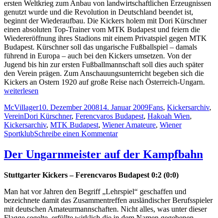
ersten Weltkrieg zum Anbau von landwirtschaftlichen Erzeugnissen
genutzt wurde und die Revolution in Deutschland beendet ist,
beginnt der Wiederaufbau. Die Kickers holem mit Dori Kürschner
einen absoluten Top-Trainer vom MTK Budapest und feiern die
Wiedereröffnung ihres Stadions mit einem Privatspiel gegen MTK
Budapest. Kürschner soll das ungarische Fußballspiel – damals
führend in Europa – auch bei den Kickers umsetzen. Von der
Jugend bis hin zur ersten Fußballmannschaft soll dies auch später
den Verein prägen. Zum Anschauungsunterricht begeben sich die
„Rei
Kickers an Ostern 1920 auf große Reise nach Österreich-Ungarn.
in
weiterlesen
die
Autor
Veröffentlicht
Kategorien
McVillager
10. Dezember 2008
14. Januar 2009
Fans
,
Kickersarchiv
,
Vere
Schlagwörter
am
Verein
Dori Kürschner
,
Ferencvaros Budapest
,
Hakoah Wien
,
Die
Kickersarchiv
,
MTK Budapest
,
Wiener Amateure
,
Wiener
Stut
zu
Sportklub
Schreibe einen Kommentar
Kick
Reise
in
in
Bud
Der Ungarnmeister auf der Kampfbahn
die
und
Vereinsgeschichte:
Wie
Stuttgarter Kickers – Ferencvaros Budapest 0:2 (0:0)
Die
192
Stuttgarter
Man hat vor Jahren den Begriff „Lehrspiel“ geschaffen und
Kickers
bezeichnete damit das Zusammentreffen ausländischer Berufsspieler
in
mit deutschen Amateurmannschaften. Nicht alles, was unter dieser
Budapest
Flagge segelte, erfüllte wirklich die in dem Namen gegebenen