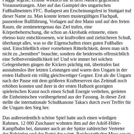
und
Voraussetzungen. Aber auf das Gastspiel des ungarischen
Wien
Fußballmeisters FFC. Budapest am Erscheinungsfest in Stuttgart traf
1920
dieser Name zu. Man konnte lernen mustergültigen Flachpaß,
pausenlose Ballführung, Vorlagen auf den Mann und auf den freien
Raum, die zentimetergenau das Ziel trafen, eine
Körperbeherrschung, die schon an Akrobatik erinnerte, einen
ebenso kurz entschlossenen, wie kraftvollen und zielsicheren Schuß,
überhaupt alles, was so die Eigenschaften eines guten Fußballes
sind. Einschließlich einer vornehmen Ritterlichkeit, deren man sich
nicht zu „bemühen“ brauchte, sondern die beiderseits offensichtlich
eine Selbstverständlichkeit ist! Und wie immer bei solchen
Gelegenheiten gingen die Kickers prächtig mit, übertrafen fast
ausnahmslos ihre letzten Leistungen und waren den Ungarn in der
ersten Halbzeit ein völlig gleichwertiger Gegner. Erst als die Ungarn
nach der Pause mit dem größeren Kraftreserven das Zeitmaß noch
erhöhen konnten und ihrer in der ersten Halbzeit gezeigten
spielerischen Kunst noch einen Schuß Energie verliehen, gerieten
die Einheimischen vorübergehend aus der Fassung. In dieser Zeit
stellte die internationale Schußkanone Takacs durch zwei Treffer für
die Ungarn den Sieg her.
Das außerordentlich schöne Spiel hatte auch einen würdigen
Rahmen. 12 000 Zuschauer wohnten ihm auf der Adolf-Hitler-
Kampfbahn bei, darunter auch an der Spitze zahlreicher Vertreter
der Behörden und der Partei der württ. Reichsstatthalter Muss sowie