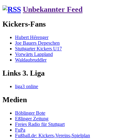
Unbekannter Feed
Kickers-Fans
Hubert Hérenger
Joe Bauers Depeschen
Stuttgarter Kickers U17
Vorwärts Lappland
Waldaubruddler
Links 3. Liga
liga3 online
Medien
Böblinger Bote
Eßlinger Zeitung
Freies Radio für Stuttgart
FuPa
Fußball.de: Kickers-Vereins-Spielplan