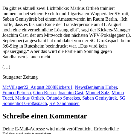
Da gibt es aktuell zwei Lichtblicke: Markus Ortlieb trainiert
momentan bei seinem Exclub und Ligarivalen Wuppertaler SV mit,
Saban Genisyürek bei einem Amateurverein im Raum Berlin. „Ich
hoffe, dass es bis zum Ende der Transferperiode am 31. August
noch eine einvernehmliche Lösung gibt“, sagt der Kickers-Manager
Joachim Cast, der am Mittwoch den nächsten WFV-Pokalgegner (3.
September) angeschaut hat und dabei von der SG Großaspach beim
3:0-Sieg in Rutesheim beeindruckt war. „Das wird kein
Spaziergang.“ Aber das wird die Partie am Sonntag gegen
Sandhausen ja auch nicht.
(…)
Stuttgarter Zeitung
Autor
Veröffentlicht
Kategorien
Schlagwörter
McVillager
22. August 2008
Kickers I
,
News
Benjamin Huber
,
am
Franco Petruso
,
Gino Russo
,
Joachim Cast
,
Manuel Salz
,
Marco
Tucci
,
Markus Ortlieb
,
Orlando Smeekes
,
Saban Genisyürek
,
SG
Sonnenhof Großaspach
,
SV Sandhausen
Schreibe einen Kommentar
Deine E-Mail-Adresse wird nicht veröffentlicht.
Erforderliche