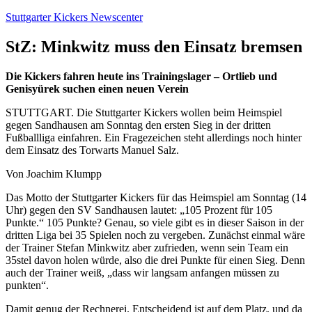
Zum
Stuttgarter Kickers Newscenter
Inhalt
springen
StZ: Minkwitz muss den Einsatz bremsen
Die Kickers fahren heute ins Trainingslager – Ortlieb und
Genisyürek suchen einen neuen Verein
STUTTGART. Die Stuttgarter Kickers wollen beim Heimspiel
gegen Sandhausen am Sonntag den ersten Sieg in der dritten
Fußballliga einfahren. Ein Fragezeichen steht allerdings noch hinter
dem Einsatz des Torwarts Manuel Salz.
Von Joachim Klumpp
Das Motto der Stuttgarter Kickers für das Heimspiel am Sonntag (14
Uhr) gegen den SV Sandhausen lautet: „105 Prozent für 105
Punkte.“ 105 Punkte? Genau, so viele gibt es in dieser Saison in der
dritten Liga bei 35 Spielen noch zu vergeben. Zunächst einmal wäre
der Trainer Stefan Minkwitz aber zufrieden, wenn sein Team ein
35stel davon holen würde, also die drei Punkte für einen Sieg. Denn
auch der Trainer weiß, „dass wir langsam anfangen müssen zu
punkten“.
Damit genug der Rechnerei. Entscheidend ist auf dem Platz, und da