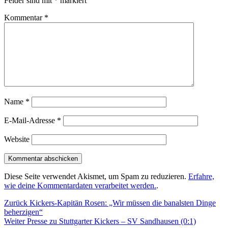
Felder sind mit
*
markiert
Kommentar
*
Name
*
E-Mail-Adresse
*
Website
Diese Seite verwendet Akismet, um Spam zu reduzieren.
Erfahre,
wie deine Kommentardaten verarbeitet werden.
.
Beitragsnavigation
Vorheriger
Zurück
Kickers-Kapitän Rosen: „Wir müssen die banalsten Dinge
Beitrag:
beherzigen“
Nächster
Weiter
Presse zu Stuttgarter Kickers – SV Sandhausen (0:1)