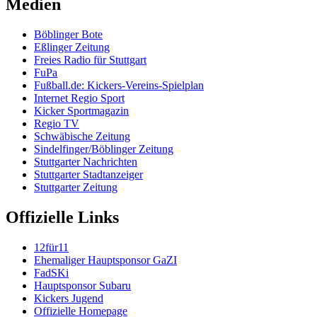
Medien
Böblinger Bote
Eßlinger Zeitung
Freies Radio für Stuttgart
FuPa
Fußball.de: Kickers-Vereins-Spielplan
Internet Regio Sport
Kicker Sportmagazin
Regio TV
Schwäbische Zeitung
Sindelfinger/Böblinger Zeitung
Stuttgarter Nachrichten
Stuttgarter Stadtanzeiger
Stuttgarter Zeitung
Offizielle Links
12für11
Ehemaliger Hauptsponsor GaZI
FadSKi
Hauptsponsor Subaru
Kickers Jugend
Offizielle Homepage