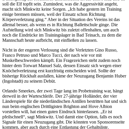
soll die Elf topfit sein. Zumindest, was die Aggressivität angeht,
macht sich Minkwitz keine Sorgen. „Ich habe gestern im Training
einige bremsen müssen, weil der Einsatz schon Richtung
Körperverletzung ging.“ Aber in der Situation des Vereins ist das
allemal besser, als wenn es in Richtung Ballettschule ginge. Die
Aufstellung wird sich Minkwitz bis zuletzt offenhalten, um auch
noch die Eindrücke im Trainingslager in Bad Teinach, zu dem die
Mannschaft heute aufbricht, mit einfließen zu lassen.
Nicht in der engeren Verlosung sind die Verletzten Gino Russo,
Franco Petruso und Marco Tucci, der nach wie vor mit
Muskelbeschwerden kämpft. Ein Fragezeichen steht zudem noch
hinter dem Torwart Manuel Salz, dessen Einsatz sich wegen einer
Knöchelverletzung erst kurzfristig entscheiden wird. Sollte der
bisherige Rückhalt ausfallen, käme der Neuzugang Benjamin Huber
(Ingolstadt) zu seinem Debüt.
Orlando Smeekes, der zwei Tage lang im Probetraining war, hängt
derweil in der Warteschleife. Der 27-jährige Holländer, der vier
Länderspiele für die niederländischen Antillen bestritten hat und sich
nun beim englischen Drittligisten Brighton and Hove Albion
vorstellen will, hat einen guten Eindruck hinterlassen. „Er ist
pfeilschnell“, sagt Minkwitz. Und damit eine Option, falls es noch
Signale für einen Neuzugang gibt. Die könnten von Sponsorenseite
kommen, aber auch durch eine Entlastung der Gehaltsliste.