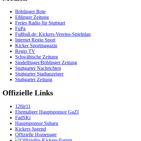
Böblinger Bote
Eßlinger Zeitung
Freies Radio für Stuttgart
FuPa
Fußball.de: Kickers-Vereins-Spielplan
Internet Regio Sport
Kicker Sportmagazin
Regio TV
Schwäbische Zeitung
Sindelfinger/Böblinger Zeitung
Stuttgarter Nachrichten
Stuttgarter Stadtanzeiger
Stuttgarter Zeitung
Offizielle Links
12für11
Ehemaliger Hauptsponsor GaZI
FadSKi
Hauptsponsor Subaru
Kickers Jugend
Offizielle Homepage