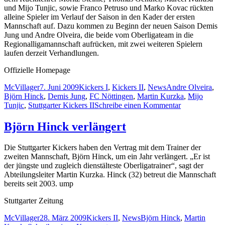
und Mijo Tunjic, sowie Franco Petruso und Marko Kovac rückten
alleine Spieler im Verlauf der Saison in den Kader der ersten
Mannschaft auf. Dazu kommen zu Beginn der neuen Saison Demis
Jung und Andre Olveira, die beide vom Oberligateam in die
Regionalligamannschaft aufrücken, mit zwei weiteren Spielern
laufen derzeit Verhandlungen.
Offizielle Homepage
Autor
Veröffentlicht
Kategorien
Schlagwörter
McVillager
7. Juni 2009
Kickers I
,
Kickers II
,
News
Andre Olveira
,
am
Björn Hinck
,
Demis Jung
,
FC Nöttingen
,
Martin Kurzka
,
Mijo
zu
Tunjic
,
Stuttgarter Kickers II
Schreibe einen Kommentar
Trotz
Niederlage
Björn Hinck verlängert
positives
Fazit
Die Stuttgarter Kickers haben den Vertrag mit dem Trainer der
zweiten Mannschaft, Björn Hinck, um ein Jahr verlängert. „Er ist
der jüngste und zugleich dienstälteste Oberligatrainer“, sagt der
Abteilungsleiter Martin Kurzka. Hinck (32) betreut die Mannschaft
bereits seit 2003. ump
Stuttgarter Zeitung
Autor
Veröffentlicht
Kategorien
Schlagwörter
McVillager
28. März 2009
Kickers II
,
News
Björn Hinck
,
Martin