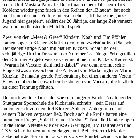
mehr. Und Mustafa Parmak? Der ist nach einem Jahr beim TuS
Koblenz wieder ganz frisch in den Reihen der „Blauen“, hat noch
nicht einmal seinen Vertrag unterschrieben. „Ich habe die ganze
Jugend hier gespielt“, erklärt der 26-Jährige, der lange Zeit verletzt
war und am liebsten im Mittelfield spielt.
Zwei von den „Meet & Greet“-Kindern, Noah und Tim Pföhler
kamen sogar in Kickers-Kluft zu dem rund zweistündigen Plausch.
Der siebenjährige Noah mit blauem Kickers-Schal und der
zehnjährige Tim im Dress mit der Nummer 18. Die gehört eigentlich
dem Stürmer Angelo Vaccaro, der nicht mehr im Kickers-Kader ist.
„Warum ist Vaccaro nicht mehr dabei?“ war denn prompt seine
Frage. Etwas ausweichend die Antwort von Marketingleiter Martin
Kurzka: „Er macht gerade Probetraining bei einem anderen Verein.“
Es waren aber die schwachen Leistungen von Vaccaro, die letztlich
zu einer Trennung führten.
Dennoch wertete Tim – der wie sein jüngerer Bruder Noah bei der
Stuttgarter Sportschule die Kickstiefel schnürt – sein Dress auf,
indem er sich von den drei Kickers-Spielern Autogramme auf
seinem Rücken verpassen ließ. Doch auch die Profis hatten eine
brennende Frage: „Spielt ihr auch Fußball?“ Fast alle Hände gingen
in die Höhe. Vereine wie der KSG Gerlingen, TV Harthausen und
TSV Scharnhausen wurden da genannt. Bei letzterem kickt der
siebenjährige Florian Schock, der stolz verkündet: „Auch wir haben