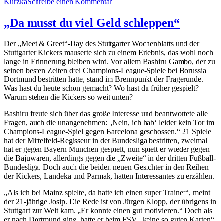
am
zu
Kurzka
Schreibe einen Kommentar
Björn
Hinck
„Da musst du viel Geld schleppen“
verlängert
Der „Meet & Greet“-Day des Stuttgarter Wochenblatts und der
Stuttgarter Kickers mauserte sich zu einem Erlebnis, das wohl noch
lange in Erinnerung bleiben wird. Vor allem Bashiru Gambo, der zu
seinen besten Zeiten drei Champions-League-Spiele bei Borussia
Dortmund bestritten hatte, stand im Brennpunkt der Fragerunde.
Was hast du heute schon gemacht? Wo hast du früher gespielt?
Warum stehen die Kickers so weit unten?
Bashiru freute sich über das große Interesse und beantwortete alle
Fragen, auch die unangenehmen: „Nein, ich hab‘ leider kein Tor im
Champions-League-Spiel gegen Barcelona geschossen.“ 21 Spiele
hat der Mittelfeld-Regisseur in der Bundesliga bestritten, zweimal
hat er gegen Bayern München gespielt, nun spielt er wieder gegen
die Bajuwaren, allerdings gegen die „Zweite“ in der dritten Fußball-
Bundesliga. Doch auch die beiden neuen Gesichter in den Reihen
der Kickers, Landeka und Parmak, hatten Interessantes zu erzählen.
„Als ich bei Mainz spielte, da hatte ich einen super Trainer“, meint
der 21-jährige Josip. Die Rede ist von Jürgen Klopp, der übrigens in
Stuttgart zur Welt kam. „Er konnte einen gut motivieren.“ Doch als
er nach Dortmund ging, hatte er beim FSV „keine so guten Karten“