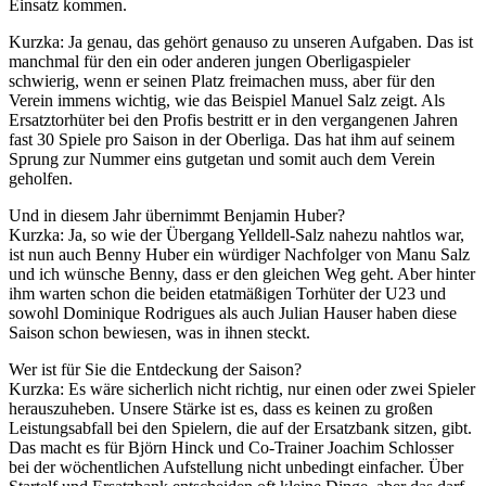
Einsatz kommen.
Kurzka: Ja genau, das gehört genauso zu unseren Aufgaben. Das ist
manchmal für den ein oder anderen jungen Oberligaspieler
schwierig, wenn er seinen Platz freimachen muss, aber für den
Verein immens wichtig, wie das Beispiel Manuel Salz zeigt. Als
Ersatztorhüter bei den Profis bestritt er in den vergangenen Jahren
fast 30 Spiele pro Saison in der Oberliga. Das hat ihm auf seinem
Sprung zur Nummer eins gutgetan und somit auch dem Verein
geholfen.
Und in diesem Jahr übernimmt Benjamin Huber?
Kurzka: Ja, so wie der Übergang Yelldell-Salz nahezu nahtlos war,
ist nun auch Benny Huber ein würdiger Nachfolger von Manu Salz
und ich wünsche Benny, dass er den gleichen Weg geht. Aber hinter
ihm warten schon die beiden etatmäßigen Torhüter der U23 und
sowohl Dominique Rodrigues als auch Julian Hauser haben diese
Saison schon bewiesen, was in ihnen steckt.
Wer ist für Sie die Entdeckung der Saison?
Kurzka: Es wäre sicherlich nicht richtig, nur einen oder zwei Spieler
herauszuheben. Unsere Stärke ist es, dass es keinen zu großen
Leistungsabfall bei den Spielern, die auf der Ersatzbank sitzen, gibt.
Das macht es für Björn Hinck und Co-Trainer Joachim Schlosser
bei der wöchentlichen Aufstellung nicht unbedingt einfacher. Über