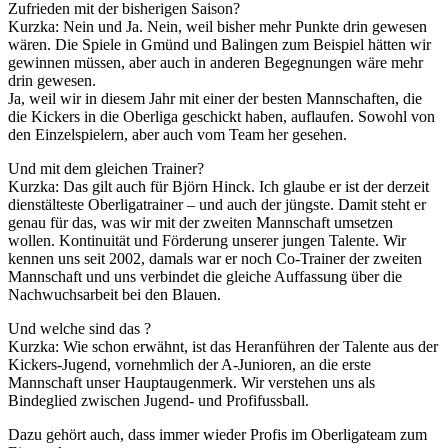
Zufrieden mit der bisherigen Saison?
Kurzka: Nein und Ja. Nein, weil bisher mehr Punkte drin gewesen
wären. Die Spiele in Gmünd und Balingen zum Beispiel hätten wir
gewinnen müssen, aber auch in anderen Begegnungen wäre mehr
drin gewesen.
Ja, weil wir in diesem Jahr mit einer der besten Mannschaften, die
die Kickers in die Oberliga geschickt haben, auflaufen. Sowohl von
den Einzelspielern, aber auch vom Team her gesehen.
Und mit dem gleichen Trainer?
Kurzka: Das gilt auch für Björn Hinck. Ich glaube er ist der derzeit
dienstälteste Oberligatrainer – und auch der jüngste. Damit steht er
genau für das, was wir mit der zweiten Mannschaft umsetzen
wollen. Kontinuität und Förderung unserer jungen Talente. Wir
kennen uns seit 2002, damals war er noch Co-Trainer der zweiten
Mannschaft und uns verbindet die gleiche Auffassung über die
Nachwuchsarbeit bei den Blauen.
Und welche sind das ?
Kurzka: Wie schon erwähnt, ist das Heranführen der Talente aus der
Kickers-Jugend, vornehmlich der A-Junioren, an die erste
Mannschaft unser Hauptaugenmerk. Wir verstehen uns als
Bindeglied zwischen Jugend- und Profifussball.
Dazu gehört auch, dass immer wieder Profis im Oberligateam zum