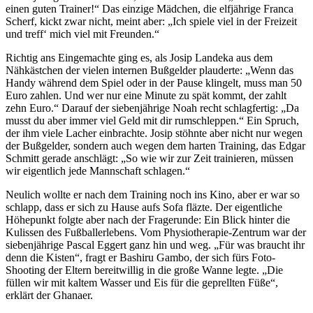
einen guten Trainer!“ Das einzige Mädchen, die elfjährige Franca
Scherf, kickt zwar nicht, meint aber: „Ich spiele viel in der Freizeit
und treff‘ mich viel mit Freunden.“
Richtig ans Eingemachte ging es, als Josip Landeka aus dem
Nähkästchen der vielen internen Bußgelder plauderte: „Wenn das
Handy während dem Spiel oder in der Pause klingelt, muss man 50
Euro zahlen. Und wer nur eine Minute zu spät kommt, der zahlt
zehn Euro.“ Darauf der siebenjährige Noah recht schlagfertig: „Da
musst du aber immer viel Geld mit dir rumschleppen.“ Ein Spruch,
der ihm viele Lacher einbrachte. Josip stöhnte aber nicht nur wegen
der Bußgelder, sondern auch wegen dem harten Training, das Edgar
Schmitt gerade anschlägt: „So wie wir zur Zeit trainieren, müssen
wir eigentlich jede Mannschaft schlagen.“
Neulich wollte er nach dem Training noch ins Kino, aber er war so
schlapp, dass er sich zu Hause aufs Sofa fläzte. Der eigentliche
Höhepunkt folgte aber nach der Fragerunde: Ein Blick hinter die
Kulissen des Fußballerlebens. Vom Physiotherapie-Zentrum war der
siebenjährige Pascal Eggert ganz hin und weg. „Für was braucht ihr
denn die Kisten“, fragt er Bashiru Gambo, der sich fürs Foto-
Shooting der Eltern bereitwillig in die große Wanne legte. „Die
füllen wir mit kaltem Wasser und Eis für die geprellten Füße“,
erklärt der Ghanaer.