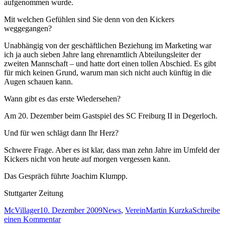
aufgenommen wurde.
Mit welchen Gefühlen sind Sie denn von den Kickers
weggegangen?
Unabhängig von der geschäftlichen Beziehung im Marketing war
ich ja auch sieben Jahre lang ehrenamtlich Abteilungsleiter der
zweiten Mannschaft – und hatte dort einen tollen Abschied. Es gibt
für mich keinen Grund, warum man sich nicht auch künftig in die
Augen schauen kann.
Wann gibt es das erste Wiedersehen?
Am 20. Dezember beim Gastspiel des SC Freiburg II in Degerloch.
Und für wen schlägt dann Ihr Herz?
Schwere Frage. Aber es ist klar, dass man zehn Jahre im Umfeld der
Kickers nicht von heute auf morgen vergessen kann.
Das Gespräch führte Joachim Klumpp.
Stuttgarter Zeitung
Autor
Veröffentlicht
Kategorien
Schlagwörter
McVillager
10. Dezember 2009
News
,
Verein
Martin Kurzka
Schreibe
am
zu
einen Kommentar