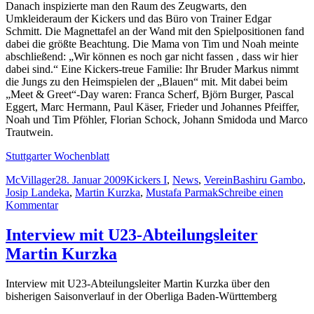
Danach inspizierte man den Raum des Zeugwarts, den
Umkleideraum der Kickers und das Büro von Trainer Edgar
Schmitt. Die Magnettafel an der Wand mit den Spielpositionen fand
dabei die größte Beachtung. Die Mama von Tim und Noah meinte
abschließend: „Wir können es noch gar nicht fassen , dass wir hier
dabei sind.“ Eine Kickers-treue Familie: Ihr Bruder Markus nimmt
die Jungs zu den Heimspielen der „Blauen“ mit. Mit dabei beim
„Meet & Greet“-Day waren: Franca Scherf, Björn Burger, Pascal
Eggert, Marc Hermann, Paul Käser, Frieder und Johannes Pfeiffer,
Noah und Tim Pföhler, Florian Schock, Johann Smidoda und Marco
Trautwein.
Stuttgarter Wochenblatt
Autor
Veröffentlicht
Kategorien
Schlagwörter
McVillager
28. Januar 2009
Kickers I
,
News
,
Verein
Bashiru Gambo
,
am
Josip Landeka
,
Martin Kurzka
,
Mustafa Parmak
Schreibe einen
zu
Kommentar
„Da
musst
Interview mit U23-Abteilungsleiter
du
Martin Kurzka
viel
Geld
schleppen“
Interview mit U23-Abteilungsleiter Martin Kurzka über den
bisherigen Saisonverlauf in der Oberliga Baden-Württemberg