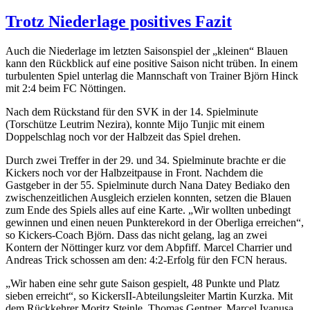
„Eine
neue
Trotz Niederlage positives Fazit
Dimension“
Nachgefragt
Auch die Niederlage im letzten Saisonspiel der „kleinen“ Blauen
bei
kann den Rückblick auf eine positive Saison nicht trüben. In einem
Martin
turbulenten Spiel unterlag die Mannschaft von Trainer Björn Hinck
Kurzka
mit 2:4 beim FC Nöttingen.
Nach dem Rückstand für den SVK in der 14. Spielminute
(Torschütze Leutrim Nezira), konnte Mijo Tunjic mit einem
Doppelschlag noch vor der Halbzeit das Spiel drehen.
Durch zwei Treffer in der 29. und 34. Spielminute brachte er die
Kickers noch vor der Halbzeitpause in Front. Nachdem die
Gastgeber in der 55. Spielminute durch Nana Datey Bediako den
zwischenzeitlichen Ausgleich erzielen konnten, setzen die Blauen
zum Ende des Spiels alles auf eine Karte. „Wir wollten unbedingt
gewinnen und einen neuen Punkterekord in der Oberliga erreichen“,
so Kickers-Coach Björn. Dass das nicht gelang, lag an zwei
Kontern der Nöttinger kurz vor dem Abpfiff. Marcel Charrier und
Andreas Trick schossen am den: 4:2-Erfolg für den FCN heraus.
„Wir haben eine sehr gute Saison gespielt, 48 Punkte und Platz
sieben erreicht“, so KickersII-Abteilungsleiter Martin Kurzka. Mit
dem Rückkehrer Moritz Steinle, Thomas Gentner, Marcel Ivanusa