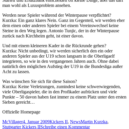
Startelf und Ersatzbank entscheiden oft kleine Dinge, aber das darf
man wohl als Luxusproblem ansehen.
Werden neue Spieler während der Winterpause verpflichtet?
Kurzka: Ein ganz klares Nein. Ganz im Gegenteil, wir werden eher
dem einen oder anderen Spieler bei einem Vereinswechsel keine
Steine in den Weg legen. Antonio Tunjic, der in der Winterpause
zurück nach Kirchheim geht, ist einer davon.
Und mit einem kleineren Kader in die Rückrunde gehen?
Kurzka: Nicht unbedingt, wir werden sicherlich den ein oder
anderen Spieler aus der U19 schon langsam in die Oberligaelf
integrieren, so wie in den vergangenen Jahren auch. Ohne dabei
natürlich den möglichen Aufstieg der U19 in die Bundesliga außer
Acht zu lassen.
Was wünschen Sie sich für diese Saison?
Kurzka: Keine Verletzungen, zumindest keine schwerwiegenden,
viele Oberligaspieler, die in den Profikader aufrücken und viele
Punkte – 50 davon haben fast immer zu einem Platz unter den ersten
Sieben gereicht…
Offizielle Homepage
Autor
Veröffentlicht
Kategorien
Schlagwörter
McVillager
4. Januar 2009
Kickers II
,
News
Martin Kurzka
,
am
zu
Stuttgarter Kickers II
Schreibe einen Kommentar