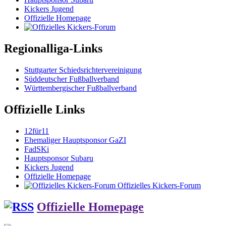
Kickers Jugend
Offizielle Homepage
Regionalliga-Links
Stuttgarter Schiedsrichtervereinigung
Süddeutscher Fußballverband
Württembergischer Fußballverband
Offizielle Links
12für11
Ehemaliger Hauptsponsor GaZI
FadSKi
Hauptsponsor Subaru
Kickers Jugend
Offizielle Homepage
Offizielles Kickers-Forum
Offizielle Homepage