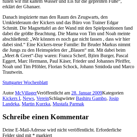
füllen wir mit kaltem Wasser und Eis für die geprellten Füße“,
erklärt der Ghanaer.
Danach inspizierte man den Raum des Zeugwarts, den
Umkleideraum der Kickers und das Büro von Trainer Edgar
Schmitt. Die Magnettafel an der Wand mit den Spielpositionen fand
dabei die größte Beachtung. Die Mama von Tim und Noah meinte
abschließend: „Wir können es noch gar nicht fassen , dass wir hier
dabei sind.“ Eine Kickers-treue Familie: Ihr Bruder Markus nimmt
die Jungs zu den Heimspielen der „Blauen“ mit. Mit dabei beim
„Meet & Greet“-Day waren: Franca Scherf, Björn Burger, Pascal
Eggert, Marc Hermann, Paul Käser, Frieder und Johannes Pfeiffer,
Noah und Tim Pföhler, Florian Schock, Johann Smidoda und Marco
Trautwein.
Stuttgarter Wochenblatt
Autor
McVillager
Veröffentlicht am
28. Januar 2009
Kategorien
Kickers I
,
News
,
Verein
Schlagwörter
Bashiru Gambo
,
Josip
Landeka
,
Martin Kurzka
,
Mustafa Parmak
Schreibe einen Kommentar
Deine E-Mail-Adresse wird nicht veröffentlicht.
Erforderliche
Felder sind mit
*
markiert