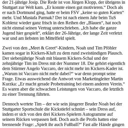
der 21-jährige Josip. Die Rede ist von Jürgen Klopp, der übrigens in
Stuttgart zur Welt kam. „Er konnte einen gut motivieren.“ Doch als
er nach Dortmund ging, hatte er beim FSV „keine so guten Karten“
mehr. Und Mustafa Parmak? Der ist nach einem Jahr beim TuS
Koblenz wieder ganz frisch in den Reihen der „Blauen“, hat noch
nicht einmal seinen Vertrag unterschrieben. „Ich habe die ganze
Jugend hier gespielt“, erklärt der 26-Jährige, der lange Zeit verletzt
war und am liebsten im Mittelfield spielt.
Zwei von den „Meet & Greet“-Kindern, Noah und Tim Pföhler
kamen sogar in Kickers-Kluft zu dem rund zweistündigen Plausch.
Der siebenjährige Noah mit blauem Kickers-Schal und der
zehnjährige Tim im Dress mit der Nummer 18. Die gehört eigentlich
dem Stürmer Angelo Vaccaro, der nicht mehr im Kickers-Kader ist.
„Warum ist Vaccaro nicht mehr dabei?“ war denn prompt seine
Frage. Etwas ausweichend die Antwort von Marketingleiter Martin
Kurzka: „Er macht gerade Probetraining bei einem anderen Verein.“
Es waren aber die schwachen Leistungen von Vaccaro, die letztlich
zu einer Trennung führten.
Dennoch wertete Tim – der wie sein jüngerer Bruder Noah bei der
Stuttgarter Sportschule die Kickstiefel schnürt – sein Dress auf,
indem er sich von den drei Kickers-Spielern Autogramme auf
seinem Rücken verpassen ließ. Doch auch die Profis hatten eine
brennende Frage: „Spielt ihr auch Fußball?“ Fast alle Hände gingen