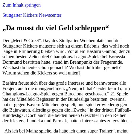
Zum Inhalt springen
Stuttgarter Kickers Newscenter
„Da musst du viel Geld schleppen“
Der „Meet & Greet“-Day des Stuttgarter Wochenblatts und der
Stuttgarter Kickers mauserte sich zu einem Erlebnis, das wohl noch
lange in Erinnerung bleiben wird. Vor allem Bashiru Gambo, der zu
seinen besten Zeiten drei Champions-League-Spiele bei Borussia
Dortmund bestritten hatte, stand im Brennpunkt der Fragerunde.
Was hast du heute schon gemacht? Wo hast du früher gespielt?
Warum stehen die Kickers so weit unten?
Bashiru freute sich über das große Interesse und beantwortete alle
Fragen, auch die unangenehmen: „Nein, ich hab‘ leider kein Tor im
Champions-League-Spiel gegen Barcelona geschossen.“ 21 Spiele
hat der Mittelfeld-Regisseur in der Bundesliga bestritten, zweimal
hat er gegen Bayern München gespielt, nun spielt er wieder gegen
die Bajuwaren, allerdings gegen die „Zweite“ in der dritten Fußball-
Bundesliga. Doch auch die beiden neuen Gesichter in den Reihen
der Kickers, Landeka und Parmak, hatten Interessantes zu erzählen.
„Als ich bei Mainz spielte, da hatte ich einen super Trainer“, meint