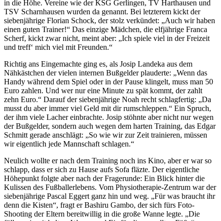
in die Höhe. Vereine wie der KSG Gerlingen, TV Harthausen und
TSV Scharnhausen wurden da genannt. Bei letzterem kickt der
siebenjährige Florian Schock, der stolz verkündet: „Auch wir haben
einen guten Trainer!“ Das einzige Mädchen, die elfjährige Franca
Scherf, kickt zwar nicht, meint aber: „Ich spiele viel in der Freizeit
und treff‘ mich viel mit Freunden.“
Richtig ans Eingemachte ging es, als Josip Landeka aus dem
Nähkästchen der vielen internen Bußgelder plauderte: „Wenn das
Handy während dem Spiel oder in der Pause klingelt, muss man 50
Euro zahlen. Und wer nur eine Minute zu spät kommt, der zahlt
zehn Euro.“ Darauf der siebenjährige Noah recht schlagfertig: „Da
musst du aber immer viel Geld mit dir rumschleppen.“ Ein Spruch,
der ihm viele Lacher einbrachte. Josip stöhnte aber nicht nur wegen
der Bußgelder, sondern auch wegen dem harten Training, das Edgar
Schmitt gerade anschlägt: „So wie wir zur Zeit trainieren, müssen
wir eigentlich jede Mannschaft schlagen.“
Neulich wollte er nach dem Training noch ins Kino, aber er war so
schlapp, dass er sich zu Hause aufs Sofa fläzte. Der eigentliche
Höhepunkt folgte aber nach der Fragerunde: Ein Blick hinter die
Kulissen des Fußballerlebens. Vom Physiotherapie-Zentrum war der
siebenjährige Pascal Eggert ganz hin und weg. „Für was braucht ihr
denn die Kisten“, fragt er Bashiru Gambo, der sich fürs Foto-
Shooting der Eltern bereitwillig in die große Wanne legte. „Die