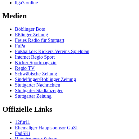
liga3 online
Medien
Böblinger Bote
Eßlinger Zeitung
Freies Radio für Stuttgart
FuPa
Fußball.de: Kickers-Vereins-Spielplan
Internet Regio Sport
Kicker Sportmagazin
Regio TV
Schwäbische Zeitung
Sindelfinger/Böblinger Zeitung
Stuttgarter Nachrichten
Stuttgarter Stadtanzeiger
Stuttgarter Zeitung
Offizielle Links
12für11
Ehemaliger Hauptsponsor GaZI
FadSKi
Hauptsponsor Subaru