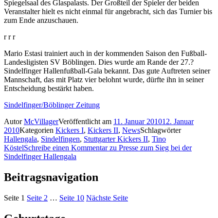
Spiegelsaal des Glaspalasts. Der Großteil der Spieler der beiden
Veranstalter hielt es nicht einmal für angebracht, sich das Turnier bis
zum Ende anzuschauen.
r r r
Mario Estasi trainiert auch in der kommenden Saison den Fußball-
Landesligisten SV Böblingen. Dies wurde am Rande der 27.?
Sindelfinger Hallenfußball-Gala bekannt. Das gute Auftreten seiner
Mannschaft, das mit Platz vier belohnt wurde, dürfte ihn in seiner
Entscheidung bestärkt haben.
Sindelfinger/Böblinger Zeitung
Autor
McVillager
Veröffentlicht am
11. Januar 2010
12. Januar
2010
Kategorien
Kickers I
,
Kickers II
,
News
Schlagwörter
Hallengala
,
Sindelfingen
,
Stuttgarter Kickers II
,
Tino
Köstel
Schreibe einen Kommentar
zu Presse zum Sieg bei der
Sindelfinger Hallengala
Beitragsnavigation
Seite
1
Seite
2
…
Seite
10
Nächste Seite