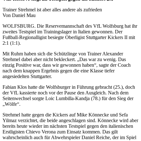
Trainer Strehmel ist aber alles andere als zufrieden
Von Daniel Mau
WOLFSBURG. Die Reservemannschaft des VfL Wolfsburg hat ihr
zweites Testspiel im Trainingslager in Italien gewonnen. Der
Fußball-Regionalligist besiegte Oberligist Stuttgarter Kickers II mit
2:1 (1:1).
Mit Ruhm haben sich die Schützlinge von Trainer Alexander
Strehmel dabei aber nicht bekleckert. „Das war zu wenig. Das
einzig Positive war, dass wir gewonnen haben“, sagte der Coach
nach dem knappen Ergebnis gegen die eine Klasse tiefer
angesiedelten Stuttgarter.
Fabian Klos hatte die Wolfsburger in Führung gebracht (25.), doch
der VfL kassierte noch vor der Pause den Ausgleich. Nach dem
Seitenwechsel sorgte Loic Lumbilla-Kandja (78.) für den Sieg der
„Wölfe“.
Strehmel hatte gegen die Kickers auf Mike Könnecke und Sefa
Yilmaz verzichtet, die beide angeschlagen sind. Könnecke wird aber
bereits heute wieder im nächsten Testspiel gegen den italienischen
Erstligisten Chievo Verona zum Einsatz kommen. Das gilt
wahrscheinlich auch für Abwehrspieler Daniel Reiche, der im Spiel