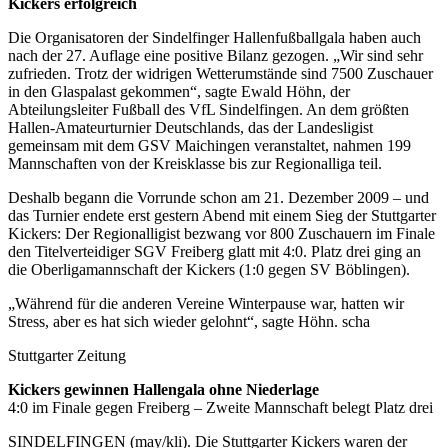
Kickers erfolgreich
Die Organisatoren der Sindelfinger Hallenfußballgala haben auch
nach der 27. Auflage eine positive Bilanz gezogen. „Wir sind sehr
zufrieden. Trotz der widrigen Wetterumstände sind 7500 Zuschauer
in den Glaspalast gekommen“, sagte Ewald Höhn, der
Abteilungsleiter Fußball des VfL Sindelfingen. An dem größten
Hallen-Amateurturnier Deutschlands, das der Landesligist
gemeinsam mit dem GSV Maichingen veranstaltet, nahmen 199
Mannschaften von der Kreisklasse bis zur Regionalliga teil.
Deshalb begann die Vorrunde schon am 21. Dezember 2009 – und
das Turnier endete erst gestern Abend mit einem Sieg der Stuttgarter
Kickers: Der Regionalligist bezwang vor 800 Zuschauern im Finale
den Titelverteidiger SGV Freiberg glatt mit 4:0. Platz drei ging an
die Oberligamannschaft der Kickers (1:0 gegen SV Böblingen).
„Während für die anderen Vereine Winterpause war, hatten wir
Stress, aber es hat sich wieder gelohnt“, sagte Höhn. scha
Stuttgarter Zeitung
Kickers gewinnen Hallengala ohne Niederlage
4:0 im Finale gegen Freiberg – Zweite Mannschaft belegt Platz drei
SINDELFINGEN (may/kli). Die Stuttgarter Kickers waren der