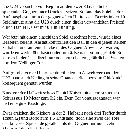
Die U23 versuchte von Beginn an den zwei Klassen tiefer
spielenden Gegner unter Druck zu setzen. So fand das Spiel in der
Anfangsphase nur in der gegnerischen Hälfte statt. Bereits in der 10.
Spielminute ging die U23 durch einen direkt verwandelten Freistoß
durch Daniel Kaiser mit 0:1 in Führung.
Wer jetzt mit einem einseitigen Spiel gerechnet hatte, wurde eines
Besseren belehrt. Anstatt kontrolliert den Ball in den eigenen Reihen
zu halten und auf eine Lücke in des Gegners Abwehr zu warten,
wurde entweder überhastet oder unpräzise nach vorne gespielt. So
kam es in der 1. Halbzeit nur noch zu seltenen gefährlichen Szenen
vor dem Nellinger Tor.
Aufgrund diverser Unkonzentriertheiten im Abwehrverband der
U23 hatte auch Nellingen seine Chancen, die aber zum Glück nicht
konsequent genutzt wurden.
Kurz vor der Halbzeit schoss Daniel Kaiser mit einem strammen
Schuss aus 10 Meter zum 0:2 ein. Dem Tor vorausgegangen war
mal eine gute Passfolge.
Zwar erzielten die Kickers in der 2. Halbzeit noch drei Treffer durch
Tosun (2) und Boric zum 1:5-Endstand, doch sind zwei der Tore
erst kurz vor Spielende gefallen, als der Gegner nur noch zehn
Mann auf dem Platz hatte.