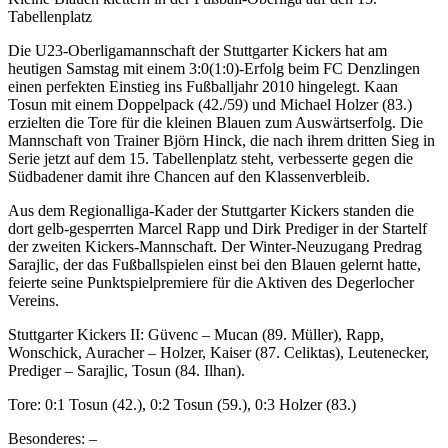
Tabellenplatz
Die U23-Oberligamannschaft der Stuttgarter Kickers hat am
heutigen Samstag mit einem 3:0(1:0)-Erfolg beim FC Denzlingen
einen perfekten Einstieg ins Fußballjahr 2010 hingelegt. Kaan
Tosun mit einem Doppelpack (42./59) und Michael Holzer (83.)
erzielten die Tore für die kleinen Blauen zum Auswärtserfolg. Die
Mannschaft von Trainer Björn Hinck, die nach ihrem dritten Sieg in
Serie jetzt auf dem 15. Tabellenplatz steht, verbesserte gegen die
Südbadener damit ihre Chancen auf den Klassenverbleib.
Aus dem Regionalliga-Kader der Stuttgarter Kickers standen die
dort gelb-gesperrten Marcel Rapp und Dirk Prediger in der Startelf
der zweiten Kickers-Mannschaft. Der Winter-Neuzugang Predrag
Sarajlic, der das Fußballspielen einst bei den Blauen gelernt hatte,
feierte seine Punktspielpremiere für die Aktiven des Degerlocher
Vereins.
Stuttgarter Kickers II: Güvenc – Mucan (89. Müller), Rapp,
Wonschick, Auracher – Holzer, Kaiser (87. Celiktas), Leutenecker,
Prediger – Sarajlic, Tosun (84. Ilhan).
Tore: 0:1 Tosun (42.), 0:2 Tosun (59.), 0:3 Holzer (83.)
Besonderes: –