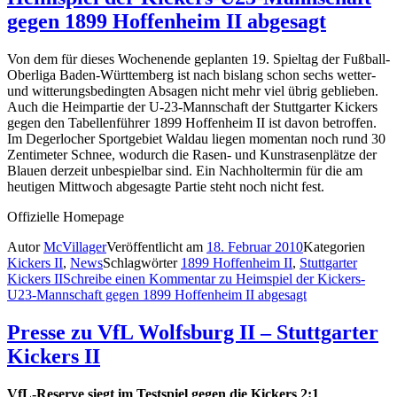
gegen 1899 Hoffenheim II abgesagt
Von dem für dieses Wochenende geplanten 19. Spieltag der Fußball-
Oberliga Baden-Württemberg ist nach bislang schon sechs wetter-
und witterungsbedingten Absagen nicht mehr viel übrig geblieben.
Auch die Heimpartie der U-23-Mannschaft der Stuttgarter Kickers
gegen den Tabellenführer 1899 Hoffenheim II ist davon betroffen.
Im Degerlocher Sportgebiet Waldau liegen momentan noch rund 30
Zentimeter Schnee, wodurch die Rasen- und Kunstrasenplätze der
Blauen derzeit unbespielbar sind. Ein Nachholtermin für die am
heutigen Mittwoch abgesagte Partie steht noch nicht fest.
Offizielle Homepage
Autor
McVillager
Veröffentlicht am
18. Februar 2010
Kategorien
Kickers II
,
News
Schlagwörter
1899 Hoffenheim II
,
Stuttgarter
Kickers II
Schreibe einen Kommentar
zu Heimspiel der Kickers-
U23-Mannschaft gegen 1899 Hoffenheim II abgesagt
Presse zu VfL Wolfsburg II – Stuttgarter
Kickers II
VfL-Reserve siegt im Testspiel gegen die Kickers 2:1