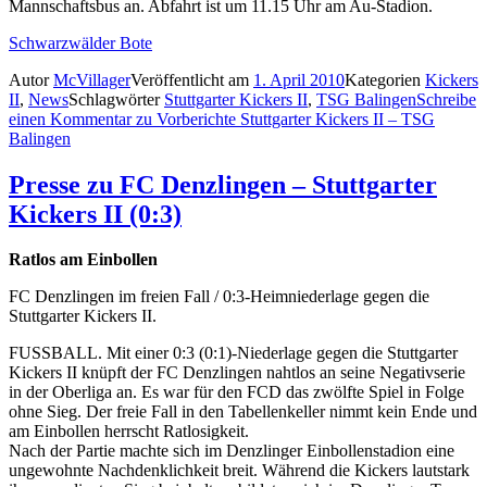
Mannschaftsbus an. Abfahrt ist um 11.15 Uhr am Au-Stadion.
Schwarzwälder Bote
Autor
McVillager
Veröffentlicht am
1. April 2010
Kategorien
Kickers
II
,
News
Schlagwörter
Stuttgarter Kickers II
,
TSG Balingen
Schreibe
einen Kommentar
zu Vorberichte Stuttgarter Kickers II – TSG
Balingen
Presse zu FC Denzlingen – Stuttgarter
Kickers II (0:3)
Ratlos am Einbollen
FC Denzlingen im freien Fall / 0:3-Heimniederlage gegen die
Stuttgarter Kickers II.
FUSSBALL. Mit einer 0:3 (0:1)-Niederlage gegen die Stuttgarter
Kickers II knüpft der FC Denzlingen nahtlos an seine Negativserie
in der Oberliga an. Es war für den FCD das zwölfte Spiel in Folge
ohne Sieg. Der freie Fall in den Tabellenkeller nimmt kein Ende und
am Einbollen herrscht Ratlosigkeit.
Nach der Partie machte sich im Denzlinger Einbollenstadion eine
ungewohnte Nachdenklichkeit breit. Während die Kickers lautstark