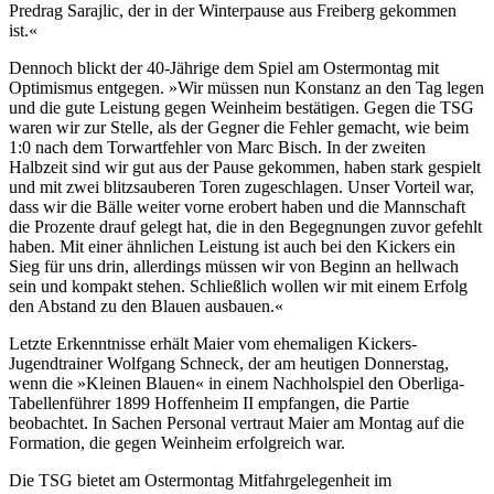
Predrag Sarajlic, der in der Winterpause aus Freiberg gekommen
ist.«
Dennoch blickt der 40-Jährige dem Spiel am Ostermontag mit
Optimismus entgegen. »Wir müssen nun Konstanz an den Tag legen
und die gute Leistung gegen Weinheim bestätigen. Gegen die TSG
waren wir zur Stelle, als der Gegner die Fehler gemacht, wie beim
1:0 nach dem Torwartfehler von Marc Bisch. In der zweiten
Halbzeit sind wir gut aus der Pause gekommen, haben stark gespielt
und mit zwei blitzsauberen Toren zugeschlagen. Unser Vorteil war,
dass wir die Bälle weiter vorne erobert haben und die Mannschaft
die Prozente drauf gelegt hat, die in den Begegnungen zuvor gefehlt
haben. Mit einer ähnlichen Leistung ist auch bei den Kickers ein
Sieg für uns drin, allerdings müssen wir von Beginn an hellwach
sein und kompakt stehen. Schließlich wollen wir mit einem Erfolg
den Abstand zu den Blauen ausbauen.«
Letzte Erkenntnisse erhält Maier vom ehemaligen Kickers-
Jugendtrainer Wolfgang Schneck, der am heutigen Donnerstag,
wenn die »Kleinen Blauen« in einem Nachholspiel den Oberliga-
Tabellenführer 1899 Hoffenheim II empfangen, die Partie
beobachtet. In Sachen Personal vertraut Maier am Montag auf die
Formation, die gegen Weinheim erfolgreich war.
Die TSG bietet am Ostermontag Mitfahrgelegenheit im