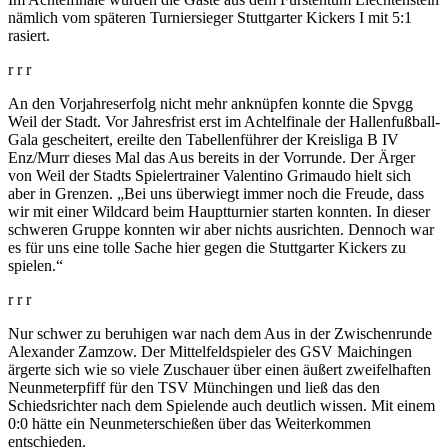
nämlich vom späteren Turniersieger Stuttgarter Kickers I mit 5:1
rasiert.
r r r
An den Vorjahreserfolg nicht mehr anknüpfen konnte die Spvgg
Weil der Stadt. Vor Jahresfrist erst im Achtelfinale der Hallenfußball-
Gala gescheitert, ereilte den Tabellenführer der Kreisliga B IV
Enz/Murr dieses Mal das Aus bereits in der Vorrunde. Der Ärger
von Weil der Stadts Spielertrainer Valentino Grimaudo hielt sich
aber in Grenzen. „Bei uns überwiegt immer noch die Freude, dass
wir mit einer Wildcard beim Hauptturnier starten konnten. In dieser
schweren Gruppe konnten wir aber nichts ausrichten. Dennoch war
es für uns eine tolle Sache hier gegen die Stuttgarter Kickers zu
spielen.“
r r r
Nur schwer zu beruhigen war nach dem Aus in der Zwischenrunde
Alexander Zamzow. Der Mittelfeldspieler des GSV Maichingen
ärgerte sich wie so viele Zuschauer über einen äußert zweifelhaften
Neunmeterpfiff für den TSV Münchingen und ließ das den
Schiedsrichter nach dem Spielende auch deutlich wissen. Mit einem
0:0 hätte ein Neunmeterschießen über das Weiterkommen
entschieden.