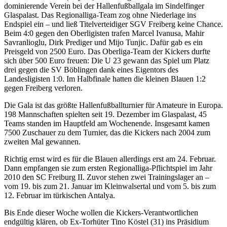
dominierende Verein bei der Hallenfußballgala im Sindelfinger
Glaspalast. Das Regionalliga-Team zog ohne Niederlage ins
Endspiel ein – und ließ Titelverteidiger SGV Freiberg keine Chance.
Beim 4:0 gegen den Oberligisten trafen Marcel Ivanusa, Mahir
Savranlioglu, Dirk Prediger und Mijo Tunjic. Dafür gab es ein
Preisgeld von 2500 Euro. Das Oberliga-Team der Kickers durfte
sich über 500 Euro freuen: Die U 23 gewann das Spiel um Platz
drei gegen die SV Böblingen dank eines Eigentors des
Landesligisten 1:0. Im Halbfinale hatten die kleinen Blauen 1:2
gegen Freiberg verloren.
Die Gala ist das größte Hallenfußballturnier für Amateure in Europa.
198 Mannschaften spielten seit 19. Dezember im Glaspalast, 45
Teams standen im Hauptfeld am Wochenende. Insgesamt kamen
7500 Zuschauer zu dem Turnier, das die Kickers nach 2004 zum
zweiten Mal gewannen.
Richtig ernst wird es für die Blauen allerdings erst am 24. Februar.
Dann empfangen sie zum ersten Regionalliga-Pflichtspiel im Jahr
2010 den SC Freiburg II. Zuvor stehen zwei Trainingslager an –
vom 19. bis zum 21. Januar im Kleinwalsertal und vom 5. bis zum
12. Februar im türkischen Antalya.
Bis Ende dieser Woche wollen die Kickers-Verantwortlichen
endgültig klären, ob Ex-Torhüter Tino Köstel (31) ins Präsidium