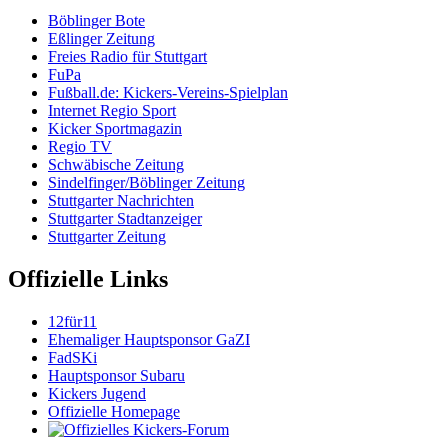
Böblinger Bote
Eßlinger Zeitung
Freies Radio für Stuttgart
FuPa
Fußball.de: Kickers-Vereins-Spielplan
Internet Regio Sport
Kicker Sportmagazin
Regio TV
Schwäbische Zeitung
Sindelfinger/Böblinger Zeitung
Stuttgarter Nachrichten
Stuttgarter Stadtanzeiger
Stuttgarter Zeitung
Offizielle Links
12für11
Ehemaliger Hauptsponsor GaZI
FadSKi
Hauptsponsor Subaru
Kickers Jugend
Offizielle Homepage