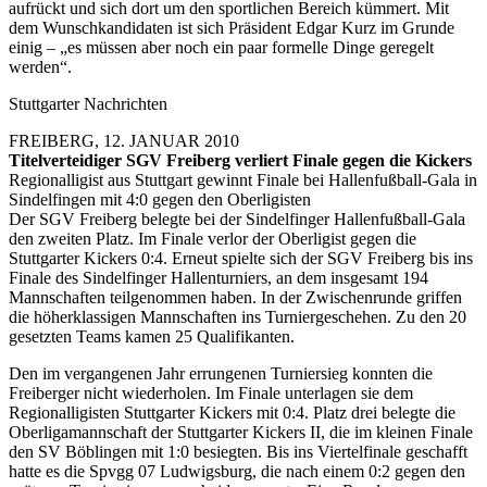
aufrückt und sich dort um den sportlichen Bereich kümmert. Mit
dem Wunschkandidaten ist sich Präsident Edgar Kurz im Grunde
einig – „es müssen aber noch ein paar formelle Dinge geregelt
werden“.
Stuttgarter Nachrichten
FREIBERG, 12. JANUAR 2010
Titelverteidiger SGV Freiberg verliert Finale gegen die Kickers
Regionalligist aus Stuttgart gewinnt Finale bei Hallenfußball-Gala in
Sindelfingen mit 4:0 gegen den Oberligisten
Der SGV Freiberg belegte bei der Sindelfinger Hallenfußball-Gala
den zweiten Platz. Im Finale verlor der Oberligist gegen die
Stuttgarter Kickers 0:4. Erneut spielte sich der SGV Freiberg bis ins
Finale des Sindelfinger Hallenturniers, an dem insgesamt 194
Mannschaften teilgenommen haben. In der Zwischenrunde griffen
die höherklassigen Mannschaften ins Turniergeschehen. Zu den 20
gesetzten Teams kamen 25 Qualifikanten.
Den im vergangenen Jahr errungenen Turniersieg konnten die
Freiberger nicht wiederholen. Im Finale unterlagen sie dem
Regionalligisten Stuttgarter Kickers mit 0:4. Platz drei belegte die
Oberligamannschaft der Stuttgarter Kickers II, die im kleinen Finale
den SV Böblingen mit 1:0 besiegten. Bis ins Viertelfinale geschafft
hatte es die Spvgg 07 Ludwigsburg, die nach einem 0:2 gegen den