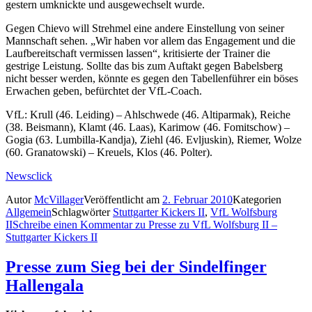
gestern umknickte und ausgewechselt wurde.
Gegen Chievo will Strehmel eine andere Einstellung von seiner
Mannschaft sehen. „Wir haben vor allem das Engagement und die
Laufbereitschaft vermissen lassen“, kritisierte der Trainer die
gestrige Leistung. Sollte das bis zum Auftakt gegen Babelsberg
nicht besser werden, könnte es gegen den Tabellenführer ein böses
Erwachen geben, befürchtet der VfL-Coach.
VfL: Krull (46. Leiding) – Ahlschwede (46. Altiparmak), Reiche
(38. Beismann), Klamt (46. Laas), Karimow (46. Fomitschow) –
Gogia (63. Lumbilla-Kandja), Ziehl (46. Evljuskin), Riemer, Wolze
(60. Granatowski) – Kreuels, Klos (46. Polter).
Newsclick
Autor
McVillager
Veröffentlicht am
2. Februar 2010
Kategorien
Allgemein
Schlagwörter
Stuttgarter Kickers II
,
VfL Wolfsburg
II
Schreibe einen Kommentar
zu Presse zu VfL Wolfsburg II –
Stuttgarter Kickers II
Presse zum Sieg bei der Sindelfinger
Hallengala