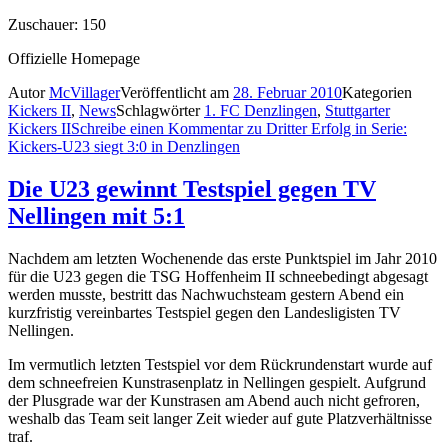
Zuschauer: 150
Offizielle Homepage
Autor
McVillager
Veröffentlicht am
28. Februar 2010
Kategorien
Kickers II
,
News
Schlagwörter
1. FC Denzlingen
,
Stuttgarter
Kickers II
Schreibe einen Kommentar
zu Dritter Erfolg in Serie:
Kickers-U23 siegt 3:0 in Denzlingen
Die U23 gewinnt Testspiel gegen TV
Nellingen mit 5:1
Nachdem am letzten Wochenende das erste Punktspiel im Jahr 2010
für die U23 gegen die TSG Hoffenheim II schneebedingt abgesagt
werden musste, bestritt das Nachwuchsteam gestern Abend ein
kurzfristig vereinbartes Testspiel gegen den Landesligisten TV
Nellingen.
Im vermutlich letzten Testspiel vor dem Rückrundenstart wurde auf
dem schneefreien Kunstrasenplatz in Nellingen gespielt. Aufgrund
der Plusgrade war der Kunstrasen am Abend auch nicht gefroren,
weshalb das Team seit langer Zeit wieder auf gute Platzverhältnisse
traf.