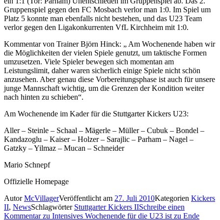
ein 1:1 (Tor: Parham) Unentschieden im Gruppenspiel ab. Das 2.
Gruppenspiel gegen den FC Mosbach verlor man 1:0. Im Spiel um
Platz 5 konnte man ebenfalls nicht bestehen, und das U23 Team
verlor gegen den Ligakonkurrenten VfL Kirchheim mit 1:0.
Kommentar von Trainer Björn Hinck: „ Am Wochenende haben wir
die Möglichkeiten der vielen Spiele genutzt, um taktische Formen
umzusetzen. Viele Spieler bewegen sich momentan am
Leistungslimit, daher waren sicherlich einige Spiele nicht schön
anzusehen. Aber genau diese Vorbereitungsphase ist auch für unsere
junge Mannschaft wichtig, um die Grenzen der Kondition weiter
nach hinten zu schieben“.
Am Wochenende im Kader für die Stuttgarter Kickers U23:
Aller – Steinle – Schaal – Mägerle – Müller – Cubuk – Bondel –
Kandazoglu – Kaiser – Holzer – Sarajlic – Parham – Nagel –
Gatzky – Yilmaz – Mucan – Schneider
Mario Schnepf
Offizielle Homepage
Autor
McVillager
Veröffentlicht am
27. Juli 2010
Kategorien
Kickers
II
,
News
Schlagwörter
Stuttgarter Kickers II
Schreibe einen
Kommentar
zu Intensives Wochenende für die U23 ist zu Ende