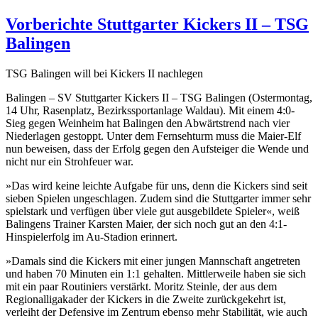
Vorberichte Stuttgarter Kickers II – TSG
Balingen
TSG Balingen will bei Kickers II nachlegen
Balingen – SV Stuttgarter Kickers II – TSG Balingen (Ostermontag,
14 Uhr, Rasenplatz, Bezirkssportanlage Waldau). Mit einem 4:0-
Sieg gegen Weinheim hat Balingen den Abwärtstrend nach vier
Niederlagen gestoppt. Unter dem Fernsehturm muss die Maier-Elf
nun beweisen, dass der Erfolg gegen den Aufsteiger die Wende und
nicht nur ein Strohfeuer war.
»Das wird keine leichte Aufgabe für uns, denn die Kickers sind seit
sieben Spielen ungeschlagen. Zudem sind die Stuttgarter immer sehr
spielstark und verfügen über viele gut ausgebildete Spieler«, weiß
Balingens Trainer Karsten Maier, der sich noch gut an den 4:1-
Hinspielerfolg im Au-Stadion erinnert.
»Damals sind die Kickers mit einer jungen Mannschaft angetreten
und haben 70 Minuten ein 1:1 gehalten. Mittlerweile haben sie sich
mit ein paar Routiniers verstärkt. Moritz Steinle, der aus dem
Regionalligakader der Kickers in die Zweite zurückgekehrt ist,
verleiht der Defensive im Zentrum ebenso mehr Stabilität, wie auch