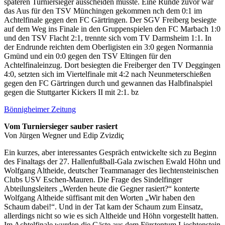
späteren Turniersieger ausscheiden musste. Eine Runde zuvor war
das Aus für den TSV Münchingen gekommen nch dem 0:1 im
Achtelfinale gegen den FC Gärtringen. Der SGV Freiberg besiegte
auf dem Weg ins Finale in den Gruppenspielen den FC Marbach 1:0
und den TSV Flacht 2:1, trennte sich vom TV Darmsheim 1:1. In
der Endrunde reichten dem Oberligisten ein 3:0 gegen Normannia
Gmünd und ein 0:0 gegen den TSV Eltingen für den
Achtelfinaleinzug. Dort besiegten die Freiberger den TV Deggingen
4:0, setzten sich im Viertelfinale mit 4:2 nach Neunmeterschießen
gegen den FC Gärtringen durch und gewannen das Halbfinalspiel
gegen die Stuttgarter Kickers II mit 2:1. bz
Bönnigheimer Zeitung
Vom Turniersieger sauber rasiert
Von Jürgen Wegner und Edip Zvizdiç
Ein kurzes, aber interessantes Gespräch entwickelte sich zu Beginn
des Finaltags der 27. Hallenfußball-Gala zwischen Ewald Höhn und
Wolfgang Altheide, deutscher Teammanager des liechtensteinischen
Clubs USV Eschen-Mauren. Die Frage des Sindelfinger
Abteilungsleiters „Werden heute die Gegner rasiert?“ konterte
Wolfgang Altheide süffisant mit den Worten „Wir haben den
Schaum dabei!“. Und in der Tat kam der Schaum zum Einsatz,
allerdings nicht so wie es sich Altheide und Höhn vorgestellt hatten.
Im Achtelfinale wurden die Gäste aus dem Fürstentum Liechtenstein