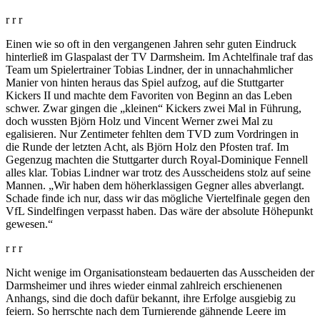
r r r
Einen wie so oft in den vergangenen Jahren sehr guten Eindruck
hinterließ im Glaspalast der TV Darmsheim. Im Achtelfinale traf das
Team um Spielertrainer Tobias Lindner, der in unnachahmlicher
Manier von hinten heraus das Spiel aufzog, auf die Stuttgarter
Kickers II und machte dem Favoriten von Beginn an das Leben
schwer. Zwar gingen die „kleinen“ Kickers zwei Mal in Führung,
doch wussten Björn Holz und Vincent Werner zwei Mal zu
egalisieren. Nur Zentimeter fehlten dem TVD zum Vordringen in
die Runde der letzten Acht, als Björn Holz den Pfosten traf. Im
Gegenzug machten die Stuttgarter durch Royal-Dominique Fennell
alles klar. Tobias Lindner war trotz des Ausscheidens stolz auf seine
Mannen. „Wir haben dem höherklassigen Gegner alles abverlangt.
Schade finde ich nur, dass wir das mögliche Viertelfinale gegen den
VfL Sindelfingen verpasst haben. Das wäre der absolute Höhepunkt
gewesen.“
r r r
Nicht wenige im Organisationsteam bedauerten das Ausscheiden der
Darmsheimer und ihres wieder einmal zahlreich erschienenen
Anhangs, sind die doch dafür bekannt, ihre Erfolge ausgiebig zu
feiern. So herrschte nach dem Turnierende gähnende Leere im