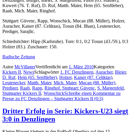
Denzlingen: Burger, Bleier, S. Margenfeld, Pinos (65. Hauser),
Kuwert (76. T. Ruf), D. Ruf, Matth. Maier, Hein (65. Senftleber),
Raab, Mich. Maier, Ringhof.
Stuttgart: Güvenc, Rapp, Wonschick, Mucan (88. Müller), Holzer,
Auracher, Kaiser (87. Celiktas), Tosun (84. Ilhan), Leutenecker,
Prediger, Sarajlic.
Schiedsrichter: Hipp (Karlsruhe). Tore: 0:1, 0:2 Tosun (43./59.), 0:3
Holzer (83.). Zuschauer: 150.
Badische Zeitung
Autor
McVillager
Veröffentlicht am
1. März 2010
Kategorien
Kickers II
,
News
Schlagwörter
1. FC Denzlingen
,
Auracher
,
Bleier
,
D. Ruf
,
Hein (65. Senftleber)
,
Holzer
,
Kaiser (87. Celiktas)
,
Leutenecker
,
Matth. Maier
,
Mich. Maier
,
Mucan (88. Müller)
,
Prediger
,
Raab
,
Rapp
,
Ringhof. Stuttgart: Güvenc
,
S. Margenfeld
,
Stuttgarter Kickers II
,
Wonschick
Schreibe einen Kommentar
zu
Presse zu FC Denzlingen – Stuttgarter Kickers II (0:3)
Dritter Erfolg in Serie: Kickers-U23 siegt
3:0 in Denzlingen
Kleine Blauen klettern in der Fußball-Oberliga auf den 15.