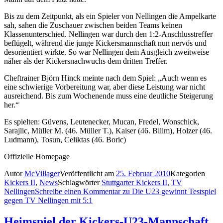
Bis zu dem Zeitpunkt, als ein Spieler von Nellingen die Ampelkarte
sah, sahen die Zuschauer zwischen beiden Teams keinen
Klassenunterschied. Nellingen war durch den 1:2-Anschlusstreffer
beflügelt, während die junge Kickersmannschaft nun nervös und
desorientiert wirkte. So war Nellingen dem Ausgleich zweitweise
näher als der Kickersnachwuchs dem dritten Treffer.
Cheftrainer Björn Hinck meinte nach dem Spiel: „Auch wenn es
eine schwierige Vorbereitung war, aber diese Leistung war nicht
ausreichend. Bis zum Wochenende muss eine deutliche Steigerung
her.“
Es spielten: Güvens, Leutenecker, Mucan, Fredel, Wonschick,
Sarajlic, Müller M. (46. Müller T.), Kaiser (46. Bilim), Holzer (46.
Ludmann), Tosun, Celiktas (46. Boric)
Offizielle Homepage
Autor
McVillager
Veröffentlicht am
25. Februar 2010
Kategorien
Kickers II
,
News
Schlagwörter
Stuttgarter Kickers II
,
TV
Nellingen
Schreibe einen Kommentar
zu Die U23 gewinnt Testspiel
gegen TV Nellingen mit 5:1
Heimspiel der Kickers-U23-Mannschaft