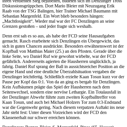
ihren verdienten Sieg bejubelten, bildeten sich im Denzlinger Tross
Diskussionsgrüppchen. Dort Mario Bleier mit Neuzugang Erik
Raab von der TSG Balingen, hier Trainer Michael Baumann mit
Sebastian Margenfeld. Ein Wort blieb besonders hängen:
„Machtlosigkeit“. Wieder mal war der FC Denzlingen an seine
Grenzen gestoßen – und jeder fragte sich weshalb.
Denn erst sah es so aus, als habe der FCD seine Hausaufgaben
gemacht. Rasch erarbeitete sich Denzlingen ein Übergewicht, das
sich in guten Chancen ausdrückte. Besonders erwähnenswert ist der
Kopfball von Matthias Maier (25.) an den Pfosten. Gerade über die
linke Seite, wo Daniel Ruf wie gewohnt wirbelte, war der FCD
gefährlich. Andererseits agierten die Hausherren unglücklich, ja
fahrig. Daniel Ruf sprang der Ball in aussichtsreicher Position an die
eigene Hand und eine deutliche Überzahlsituation vergaben die
Denzlinger leichtfertig. Schließlich erzielte Kaan Tosun kurz vor der
Pause per Kopf das 0:1. Von da an ging es bergab für Denzlingen.
Kein Aufbäumen prägte das Spiel der Hausherren nach dem
Seitenwechsel, sondern eine nervöse Lethargie. Ein Totalausfall in
der Denzlinger Abwehr führte zum zweiten Kopfballtreffer von
Kaan Tosun, und auch bei Michael Holzers Tor zum 0:3-Endstand
war die Gegenwehr gering. Nach diesem verpatzen Auftakt ins neue
Jahr steht fest: Unter diesen Vorzeichen wird der FCD den
Klassenerhalt nur schwer erreichen können.