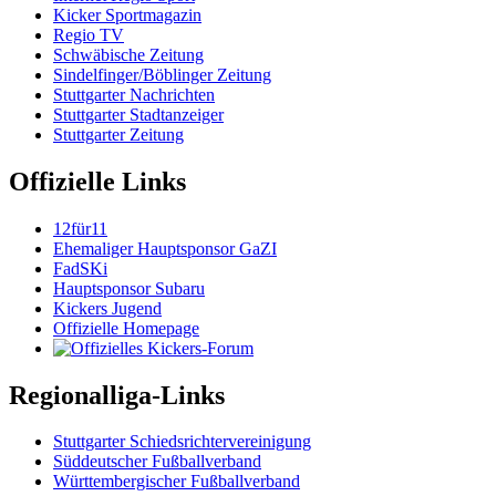
Kicker Sportmagazin
Regio TV
Schwäbische Zeitung
Sindelfinger/Böblinger Zeitung
Stuttgarter Nachrichten
Stuttgarter Stadtanzeiger
Stuttgarter Zeitung
Offizielle Links
12für11
Ehemaliger Hauptsponsor GaZI
FadSKi
Hauptsponsor Subaru
Kickers Jugend
Offizielle Homepage
Regionalliga-Links
Stuttgarter Schiedsrichtervereinigung
Süddeutscher Fußballverband
Württembergischer Fußballverband