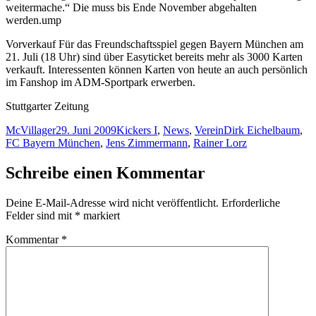
weitermache.“ Die muss bis Ende November abgehalten
werden.ump
Vorverkauf Für das Freundschaftsspiel gegen Bayern München am
21. Juli (18 Uhr) sind über Easyticket bereits mehr als 3000 Karten
verkauft. Interessenten können Karten von heute an auch persönlich
im Fanshop im ADM-Sportpark erwerben.
Stuttgarter Zeitung
Autor
Veröffentlicht
Kategorien
Schlagwörter
McVillager
29. Juni 2009
Kickers I
,
News
,
Verein
Dirk Eichelbaum
,
am
FC Bayern München
,
Jens Zimmermann
,
Rainer Lorz
Schreibe einen Kommentar
Deine E-Mail-Adresse wird nicht veröffentlicht.
Erforderliche
Felder sind mit
*
markiert
Kommentar
*