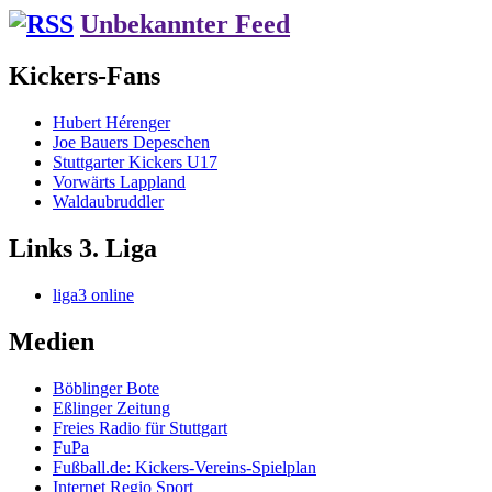
Unbekannter Feed
Kickers-Fans
Hubert Hérenger
Joe Bauers Depeschen
Stuttgarter Kickers U17
Vorwärts Lappland
Waldaubruddler
Links 3. Liga
liga3 online
Medien
Böblinger Bote
Eßlinger Zeitung
Freies Radio für Stuttgart
FuPa
Fußball.de: Kickers-Vereins-Spielplan
Internet Regio Sport