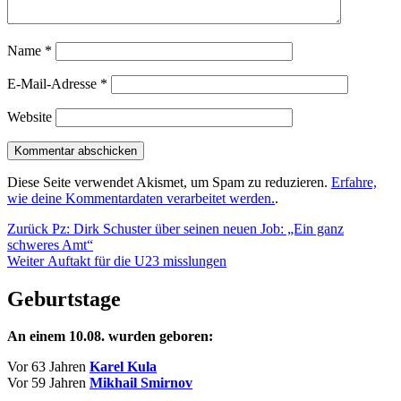
Name
*
E-Mail-Adresse
*
Website
Diese Seite verwendet Akismet, um Spam zu reduzieren.
Erfahre,
wie deine Kommentardaten verarbeitet werden.
.
Beitragsnavigation
Vorheriger
Zurück
Pz: Dirk Schuster über seinen neuen Job: „Ein ganz
Beitrag:
schweres Amt“
Nächster
Weiter
Auftakt für die U23 misslungen
Beitrag:
Geburtstage
An einem 10.08. wurden geboren:
Vor 63 Jahren
Karel Kula
Vor 59 Jahren
Mikhail Smirnov