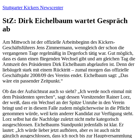
Zum
Stuttgarter Kickers Newscenter
Inhalt
springen
StZ: Dirk Eichelbaum wartet Gespräch
ab
Am Mittwoch ist der offizielle Arbeitsbeginn des Kickers-
Geschäftsführers Jens Zimmermann, wenngleich der schon die
vergangenen Tage regelmäßig in Degerloch tätig war. Gut möglich,
dass es dann einen fliegenden Wechsel gibt und am gleichen Tag die
Amtszeit des Präsidenten Dirk Eichelbaum abgelaufen ist. Denn der
liebäugelt stark mit einem Rücktritt – zumal morgen das offizielle
Geschäftsjahr 2008/09 des Vereins endet. Eichelbaum sagt: „Das
wäre ein passender Zeitpunkt.“
Ob das der Aufsichtsrat auch so sieht? „Ich werde noch einmal mit
dem Präsidenten sprechen“, sagt dessen Vorsitzender Rainer Lorz,
der weiß, dass ein Wechsel an der Spitze Unruhe in den Verein
bringt und er in diesem Falle zudem möglicherweise in die Pflicht
genommen würde, weil kein anderer Kandidat zur Verfügung steht.
Lorz selbst hat die Nachfolge zuletzt nicht mehr kategorisch
ausgeschlossen. Eichelbaums Standpunkt jedenfalls ist klar. Er
lautet: „Ich würde lieber jetzt aufhören, aber es ist auch nicht
gänzlich ausgeschlossen, dass ich noch bis zur Hauptversammlung