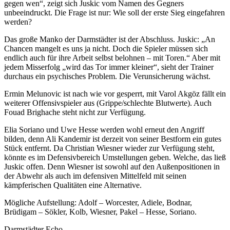
gegen wen“, zeigt sich Juskic vom Namen des Gegners
unbeeindruckt. Die Frage ist nur: Wie soll der erste Sieg eingefahren
werden?
Das große Manko der Darmstädter ist der Abschluss. Juskic: „An
Chancen mangelt es uns ja nicht. Doch die Spieler müssen sich
endlich auch für ihre Arbeit selbst belohnen – mit Toren.“ Aber mit
jedem Misserfolg „wird das Tor immer kleiner“, sieht der Trainer
durchaus ein psychisches Problem. Die Verunsicherung wächst.
Ermin Melunovic ist nach wie vor gesperrt, mit Varol Akgöz fällt ein
weiterer Offensivspieler aus (Grippe/schlechte Blutwerte). Auch
Fouad Brighache steht nicht zur Verfügung.
Elia Soriano und Uwe Hesse werden wohl erneut den Angriff
bilden, denn Ali Kandemir ist derzeit von seiner Bestform ein gutes
Stück entfernt. Da Christian Wiesner wieder zur Verfügung steht,
könnte es im Defensivbereich Umstellungen geben. Welche, das ließ
Juskic offen. Denn Wiesner ist sowohl auf den Außenpositionen in
der Abwehr als auch im defensiven Mittelfeld mit seinen
kämpferischen Qualitäten eine Alternative.
Mögliche Aufstellung: Adolf – Worcester, Adiele, Bodnar,
Brüdigam – Sökler, Kolb, Wiesner, Pakel – Hesse, Soriano.
Darmstädter Echo