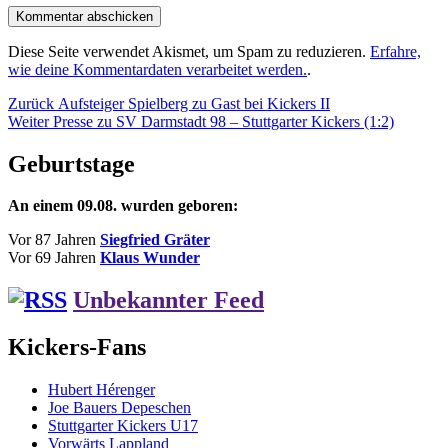
Diese Seite verwendet Akismet, um Spam zu reduzieren.
Erfahre,
wie deine Kommentardaten verarbeitet werden.
.
Beitragsnavigation
Vorheriger
Zurück
Aufsteiger Spielberg zu Gast bei Kickers II
Nächster
Beitrag:
Weiter
Presse zu SV Darmstadt 98 – Stuttgarter Kickers (1:2)
Beitrag:
Geburtstage
An einem 09.08. wurden geboren:
Vor 87 Jahren
Siegfried Gräter
Vor 69 Jahren
Klaus Wunder
Unbekannter Feed
Kickers-Fans
Hubert Hérenger
Joe Bauers Depeschen
Stuttgarter Kickers U17
Vorwärts Lappland