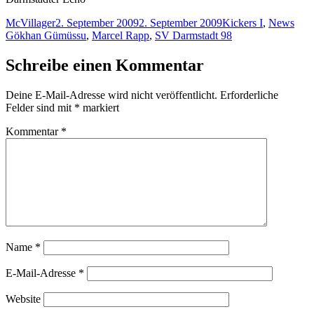
Autor
Veröffentlicht
Kategorien
Schl
McVillager
2. September 2009
2. September 2009
Kickers I
,
News
am
Gökhan Gümüssu
,
Marcel Rapp
,
SV Darmstadt 98
Schreibe einen Kommentar
Deine E-Mail-Adresse wird nicht veröffentlicht.
Erforderliche
Felder sind mit
*
markiert
Kommentar
*
Name
*
E-Mail-Adresse
*
Website