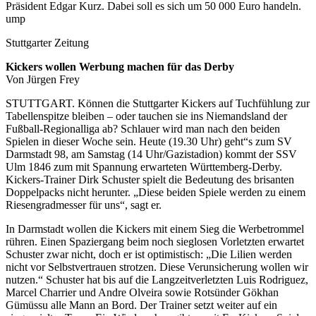
Präsident Edgar Kurz. Dabei soll es sich um 50 000 Euro handeln.
ump
Stuttgarter Zeitung
Kickers wollen Werbung machen für das Derby
Von Jürgen Frey
STUTTGART. Können die Stuttgarter Kickers auf Tuchfühlung zur
Tabellenspitze bleiben – oder tauchen sie ins Niemandsland der
Fußball-Regionalliga ab? Schlauer wird man nach den beiden
Spielen in dieser Woche sein. Heute (19.30 Uhr) geht“s zum SV
Darmstadt 98, am Samstag (14 Uhr/Gazistadion) kommt der SSV
Ulm 1846 zum mit Spannung erwarteten Württemberg-Derby.
Kickers-Trainer Dirk Schuster spielt die Bedeutung des brisanten
Doppelpacks nicht herunter. „Diese beiden Spiele werden zu einem
Riesengradmesser für uns“, sagt er.
In Darmstadt wollen die Kickers mit einem Sieg die Werbetrommel
rühren. Einen Spaziergang beim noch sieglosen Vorletzten erwartet
Schuster zwar nicht, doch er ist optimistisch: „Die Lilien werden
nicht vor Selbstvertrauen strotzen. Diese Verunsicherung wollen wir
nutzen.“ Schuster hat bis auf die Langzeitverletzten Luis Rodriguez,
Marcel Charrier und Andre Olveira sowie Rotsünder Gökhan
Gümüssu alle Mann an Bord. Der Trainer setzt weiter auf ein