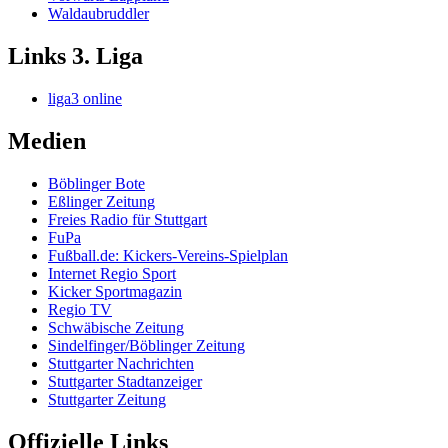
Waldaubruddler
Links 3. Liga
liga3 online
Medien
Böblinger Bote
Eßlinger Zeitung
Freies Radio für Stuttgart
FuPa
Fußball.de: Kickers-Vereins-Spielplan
Internet Regio Sport
Kicker Sportmagazin
Regio TV
Schwäbische Zeitung
Sindelfinger/Böblinger Zeitung
Stuttgarter Nachrichten
Stuttgarter Stadtanzeiger
Stuttgarter Zeitung
Offizielle Links