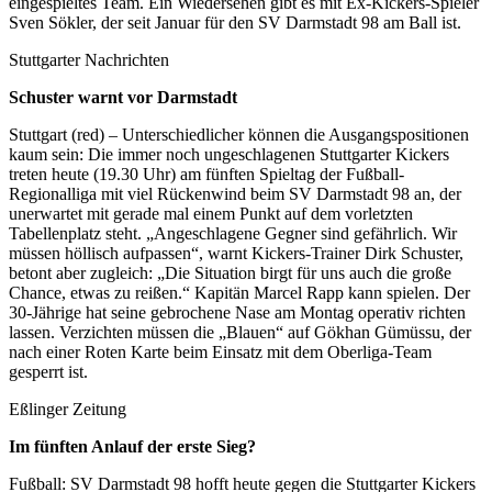
eingespieltes Team. Ein Wiedersehen gibt es mit Ex-Kickers-Spieler
Sven Sökler, der seit Januar für den SV Darmstadt 98 am Ball ist.
Stuttgarter Nachrichten
Schuster warnt vor Darmstadt
Stuttgart (red) – Unterschiedlicher können die Ausgangspositionen
kaum sein: Die immer noch ungeschlagenen Stuttgarter Kickers
treten heute (19.30 Uhr) am fünften Spieltag der Fußball-
Regionalliga mit viel Rückenwind beim SV Darmstadt 98 an, der
unerwartet mit gerade mal einem Punkt auf dem vorletzten
Tabellenplatz steht. „Angeschlagene Gegner sind gefährlich. Wir
müssen höllisch aufpassen“, warnt Kickers-Trainer Dirk Schuster,
betont aber zugleich: „Die Situation birgt für uns auch die große
Chance, etwas zu reißen.“ Kapitän Marcel Rapp kann spielen. Der
30-Jährige hat seine gebrochene Nase am Montag operativ richten
lassen. Verzichten müssen die „Blauen“ auf Gökhan Gümüssu, der
nach einer Roten Karte beim Einsatz mit dem Oberliga-Team
gesperrt ist.
Eßlinger Zeitung
Im fünften Anlauf der erste Sieg?
Fußball: SV Darmstadt 98 hofft heute gegen die Stuttgarter Kickers