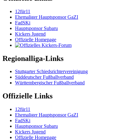
12für11
Ehemaliger Hauptsponsor GaZI
FadSKi
Hauptsponsor Subaru
Kickers Jugend
Offizielle Homepage
Regionalliga-Links
Stuttgarter Schiedsrichtervereinigung
Süddeutscher Fußballverband
Württembergischer Fußballverband
Offizielle Links
12für11
Ehemaliger Hauptsponsor GaZI
FadSKi
Hauptsponsor Subaru
Kickers Jugend
Offizielle Homepage