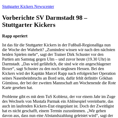
Zum
Stuttgarter Kickers Newscenter
Inhalt
springen
Vorberichte SV Darmstadt 98 –
Stuttgarter Kickers
Rapp operiert
Ist das für die Stuttgarter Kickers in der Fußball-Regionalliga nun
die Woche der Wahrheit? „Zumindest wissen wir nach den nächsten
beiden Spielen mehr“, sagt der Trainer Dirk Schuster vor den
Partien am Samstag gegen Ulm – und zuvor heute (19.30 Uhr) in
Darmstadt. „Das wird gefährlich, die sind wie ein angeschlagener
Boxer“, sagt Schuster zu den noch sieglosen Hessen. Bei den
Kickers wird der Kapitän Marcel Rapp nach erfolgreicher Operation
seines Nasenbeinbruchs an Bord sein, dafür fehlt definitiv Gökhan
Gümüssu, der bei der zweiten Mannschaft am Wochenende die Rote
Karte gesehen hat.
Probleme gibt es mit dem TuS Koblenz, der vor einem Jahr im Zuge
des Wechsels von Mustafa Parmak ein Ablösespiel vereinbarte, das
auch im laufenden Kickers-Etat eingeplant ist. Doch der Zweitligist
hat es nicht geschafft, einem Termin zuzustimmen. „Wir gehen
davon aus, dass nun eine Abstandszahlung geleistet wird“, sagt der