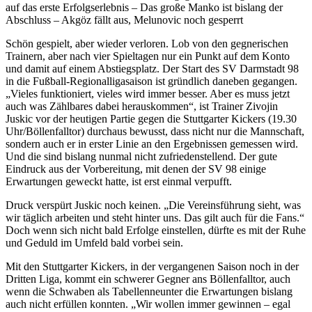
auf das erste Erfolgserlebnis – Das große Manko ist bislang der
Abschluss – Akgöz fällt aus, Melunovic noch gesperrt
Schön gespielt, aber wieder verloren. Lob von den gegnerischen
Trainern, aber nach vier Spieltagen nur ein Punkt auf dem Konto
und damit auf einem Abstiegsplatz. Der Start des SV Darmstadt 98
in die Fußball-Regionalligasaison ist gründlich daneben gegangen.
„Vieles funktioniert, vieles wird immer besser. Aber es muss jetzt
auch was Zählbares dabei herauskommen“, ist Trainer Zivojin
Juskic vor der heutigen Partie gegen die Stuttgarter Kickers (19.30
Uhr/Böllenfalltor) durchaus bewusst, dass nicht nur die Mannschaft,
sondern auch er in erster Linie an den Ergebnissen gemessen wird.
Und die sind bislang nunmal nicht zufriedenstellend. Der gute
Eindruck aus der Vorbereitung, mit denen der SV 98 einige
Erwartungen geweckt hatte, ist erst einmal verpufft.
Druck verspürt Juskic noch keinen. „Die Vereinsführung sieht, was
wir täglich arbeiten und steht hinter uns. Das gilt auch für die Fans.“
Doch wenn sich nicht bald Erfolge einstellen, dürfte es mit der Ruhe
und Geduld im Umfeld bald vorbei sein.
Mit den Stuttgarter Kickers, in der vergangenen Saison noch in der
Dritten Liga, kommt ein schwerer Gegner ans Böllenfalltor, auch
wenn die Schwaben als Tabellenneunter die Erwartungen bislang
auch nicht erfüllen konnten. „Wir wollen immer gewinnen – egal