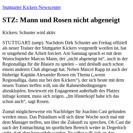
Zum
Stuttgarter Kickers Newscenter
Inhalt
springen
STZ: Mann und Rosen nicht abgeneigt
Kickers: Schuster wird aktiv
STUTTGART (ump). Nachdem Dirk Schuster am Freitag offiziell
als neuer Trainer der Stuttgarter Kickers vorgestellt worden ist, hat
er umgehend die Arbeit forciert. Am Samstag sprach er mit dem
Wunschspieler Marcus Mann, der „nicht abgeneigt ist“, auch in der
Regionalliga für die Blauen zu spielen – und deshalb auch schon
einem anderen Club abgesagt hat. Neben Marcel Rapp ist auch der
bisherige Kapitän Alexander Rosen ein Thema („wenn
Regionalliga, dann nur bei den Kickers“), der sich heute mit dem
neuen Trainer treffen will, um die Rahmenbedingungen
abzuklopfen. Inwieweit ein Engagement außerhalb des Platzes
infrage kommt, muss sich zeigen. „Im Hinterkopf habe ich das
schon auch“, sagt Rosen.
Zumal möglicherweise ein Nachfolger für Joachim Cast gefunden
werden muss. Das Präsidium will sich diese Woche noch mal mit
dem Manager treffen, um über die Zukunft zu sprechen. Ob Cast die
nach der Entmachtung im sportlichen Bereich weiter in Degerloch
sieht, darf aber bezweifelt werden. Er selbst will sich an den