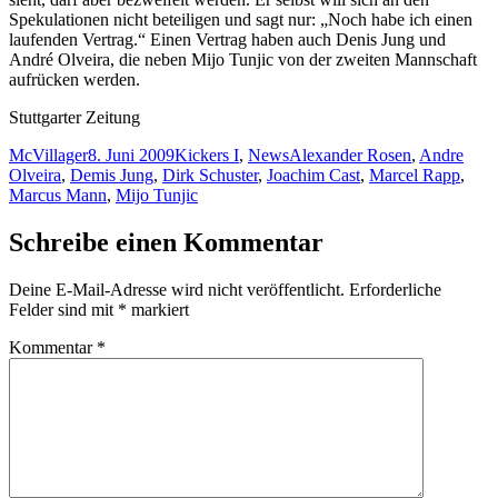
Spekulationen nicht beteiligen und sagt nur: „Noch habe ich einen
laufenden Vertrag.“ Einen Vertrag haben auch Denis Jung und
André Olveira, die neben Mijo Tunjic von der zweiten Mannschaft
aufrücken werden.
Stuttgarter Zeitung
Autor
Veröffentlicht
Kategorien
Schlagwörter
McVillager
8. Juni 2009
Kickers I
,
News
Alexander Rosen
,
Andre
am
Olveira
,
Demis Jung
,
Dirk Schuster
,
Joachim Cast
,
Marcel Rapp
,
Marcus Mann
,
Mijo Tunjic
Schreibe einen Kommentar
Deine E-Mail-Adresse wird nicht veröffentlicht.
Erforderliche
Felder sind mit
*
markiert
Kommentar
*