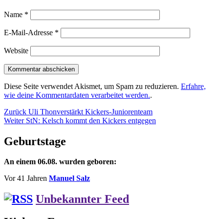
Name
*
E-Mail-Adresse
*
Website
Diese Seite verwendet Akismet, um Spam zu reduzieren.
Erfahre,
wie deine Kommentardaten verarbeitet werden.
.
Beitragsnavigation
Vorheriger
Zurück
Uli Thonverstärkt Kickers-Juniorenteam
Nächster
Beitrag:
Weiter
StN: Kelsch kommt den Kickers entgegen
Beitrag:
Geburtstage
An einem 06.08. wurden geboren:
Vor 41 Jahren
Manuel Salz
Unbekannter Feed