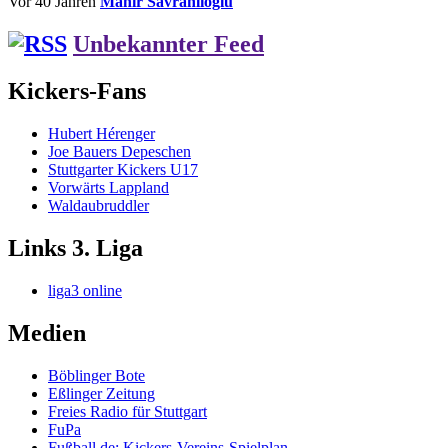
Vor 40 Jahren
Mahir Savranlioglu
Unbekannter Feed
Kickers-Fans
Hubert Hérenger
Joe Bauers Depeschen
Stuttgarter Kickers U17
Vorwärts Lappland
Waldaubruddler
Links 3. Liga
liga3 online
Medien
Böblinger Bote
Eßlinger Zeitung
Freies Radio für Stuttgart
FuPa
Fußball.de: Kickers-Vereins-Spielplan