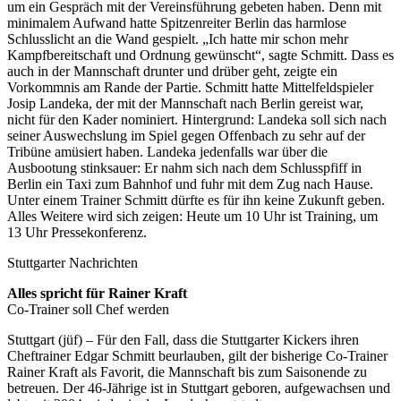
um ein Gespräch mit der Vereinsführung gebeten haben. Denn mit
minimalem Aufwand hatte Spitzenreiter Berlin das harmlose
Schlusslicht an die Wand gespielt. „Ich hatte mir schon mehr
Kampfbereitschaft und Ordnung gewünscht“, sagte Schmitt. Dass es
auch in der Mannschaft drunter und drüber geht, zeigte ein
Vorkommnis am Rande der Partie. Schmitt hatte Mittelfeldspieler
Josip Landeka, der mit der Mannschaft nach Berlin gereist war,
nicht für den Kader nominiert. Hintergrund: Landeka soll sich nach
seiner Auswechslung im Spiel gegen Offenbach zu sehr auf der
Tribüne amüsiert haben. Landeka jedenfalls war über die
Ausbootung stinksauer: Er nahm sich nach dem Schlusspfiff in
Berlin ein Taxi zum Bahnhof und fuhr mit dem Zug nach Hause.
Unter einem Trainer Schmitt dürfte es für ihn keine Zukunft geben.
Alles Weitere wird sich zeigen: Heute um 10 Uhr ist Training, um
13 Uhr Pressekonferenz.
Stuttgarter Nachrichten
Alles spricht für Rainer Kraft
Co-Trainer soll Chef werden
Stuttgart (jüf) – Für den Fall, dass die Stuttgarter Kickers ihren
Cheftrainer Edgar Schmitt beurlauben, gilt der bisherige Co-Trainer
Rainer Kraft als Favorit, die Mannschaft bis zum Saisonende zu
betreuen. Der 46-Jährige ist in Stuttgart geboren, aufgewachsen und