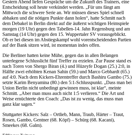
Gestern Abend liefen Gespräche um die Zukunft des Trainers, eine
Entscheidung soll heute verkündet werden. „Für uns fängt am
Mittwoch die schwere Serie an. Wir müssen dieses Spiel schnell
abhaken und die nötigen Punkte dann holen“, hatte Schmitt nach
dem Debakel in Berlin direkt auf die äußerst wichtigen Heimspiele
morgen (19 Uhr) gegen den Tabellen-14. Jahn Regensburg und am
Samstag (14 Uhr) gegen den 15. Wuppertaler SV vorausgeblickt.
Ob er bei diesen im Abstiegskampf wohl vorentscheidenden Partien
auf der Bank sitzen wird, ist momentan indes offen.
Die Berliner hatten keine Mühe, gegen das in allen Belangen
unterlegene Schlusslicht fünf Treffer zu erzielen. Zur Pause stand es
nach Toren von Shergo Biran (4.) und Hüzeyfe Dogan (25.) 2:0, in
Hälfte zwei erhöhten Kenan Sahin (59.) und Marco Gebhardt (65.)
auf 4:0. Nach dem Kickers-Ehrentreffer durch Bashiru Gambo (75.)
setzte Karim Benyamina (80.) den 5:1-Schlusspunkt. „Dass man bei
Union Berlin nicht unbedingt gewinnen muss, ist klar“, meinte
Schmitt. „Aber man muss auch nicht 1:5 verlieren.“ Die Art und
Weise ernüchterte den Coach: „Das ist zu wenig, das muss man
ganz klar sagen.“
Stuttgarter Kickers: Salz – Ortlieb, Mann, Traub, Härter – Traut,
Rosen, Gambo, Gentner (68. Köpf) – Schürg (68. Kacani),
Smeekes (68. Galm).