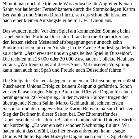
Nimmt man noch die triefende Wasserdusche für Angreifer Kenan
Sahin vor laufender Fernsehkamera durch die Sturmkollegen Karim
Benyamina und Shergo Biran hinzu, sah das schon ein bisschen
nach einer kleinen Aufstiegsfeier beim 1. FC Union aus.
Das wundert nicht. Vor dem Spiel am kommenden Sonntag beim
Tabellendritten Fortuna Düsseldorf brauchen die Köpenicker aus
den letzten sieben Meisterschaftsbegegnungen nur noch zehn
Punkte zu holen, um den Aufstieg in die Zweite Bundesliga definitiv
zu sichern. „Jetzt erwartet uns ein ganz heißes Spiel in Düsseldorf.
Die rechnen mit 25 000 oder 30 000 Zuschauern“, blickte Neuhaus
voraus. „Wir freuen uns auf dieses Spiel. Mit unserem Vorsprung
kann man auch mit Spaß und Freude nach Düsseldorf fahren.“
Die Stuttgarter Kickers dagegen konnten am Ostersonntag vor 6004
Zuschauern Unions Erfolg zu keinem Zeitpunkt gefährden. Schon
vor der Pause sorgten Shergo Biran und Hüzeyfe Dogan für einen
beruhigenden 2:0-Vorsprung. In der zweiten Halbzeit trugen der
überragende Kenan Sahin, Marco Gebhardt mit seinem ersten
Saisontor und der eingewechselte Karim Benyamina zum höchsten
Sieg der Berliner in dieser Saison bei. Der Ehrentreffer des
Tabellenschlusslichts durch Bashirou Gambo störte Unions Osterfest
nur kurzzeitig. „Es war ein sehr schöner Nachmittag für uns. Wir
hatten nicht das Gefühl, das hier etwas anbrennen kann“, sagte
Unions Mittelfeldspieler Hüzeyfe Dogan nach dem 17. Spiel ohne