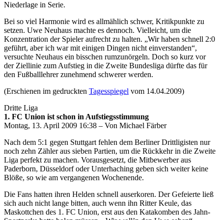
Niederlage in Serie.
Bei so viel Harmonie wird es allmählich schwer, Kritikpunkte zu
setzen. Uwe Neuhaus machte es dennoch. Vielleicht, um die
Konzentration der Spieler aufrecht zu halten. „Wir haben schnell 2:0
geführt, aber ich war mit einigen Dingen nicht einverstanden“,
versuchte Neuhaus ein bisschen rumzunörgeln. Doch so kurz vor
der Ziellinie zum Aufstieg in die Zweite Bundesliga dürfte das für
den Fußballlehrer zunehmend schwerer werden.
(Erschienen im gedruckten
Tagesspiegel
vom 14.04.2009)
Dritte Liga
1. FC Union ist schon in Aufstiegsstimmung
Montag, 13. April 2009 16:38 – Von Michael Färber
Nach dem 5:1 gegen Stuttgart fehlen dem Berliner Drittligisten nur
noch zehn Zähler aus sieben Partien, um die Rückkehr in die Zweite
Liga perfekt zu machen. Vorausgesetzt, die Mitbewerber aus
Paderborn, Düsseldorf oder Unterhaching geben sich weiter keine
Blöße, so wie am vergangenen Wochenende.
Die Fans hatten ihren Helden schnell auserkoren. Der Gefeierte ließ
sich auch nicht lange bitten, auch wenn ihn Ritter Keule, das
Maskottchen des 1. FC Union, erst aus den Katakomben des Jahn-