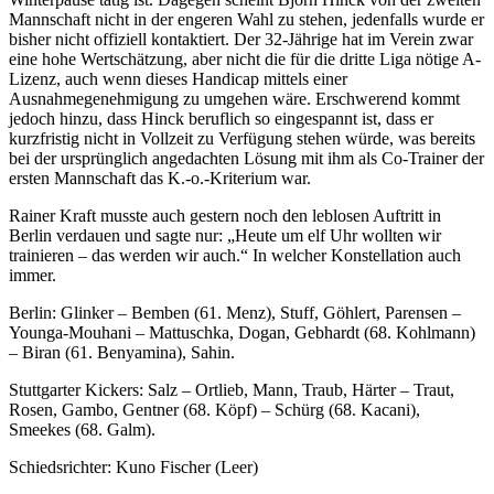
Mannschaft nicht in der engeren Wahl zu stehen, jedenfalls wurde er
bisher nicht offiziell kontaktiert. Der 32-Jährige hat im Verein zwar
eine hohe Wertschätzung, aber nicht die für die dritte Liga nötige A-
Lizenz, auch wenn dieses Handicap mittels einer
Ausnahmegenehmigung zu umgehen wäre. Erschwerend kommt
jedoch hinzu, dass Hinck beruflich so eingespannt ist, dass er
kurzfristig nicht in Vollzeit zu Verfügung stehen würde, was bereits
bei der ursprünglich angedachten Lösung mit ihm als Co-Trainer der
ersten Mannschaft das K.-o.-Kriterium war.
Rainer Kraft musste auch gestern noch den leblosen Auftritt in
Berlin verdauen und sagte nur: „Heute um elf Uhr wollten wir
trainieren – das werden wir auch.“ In welcher Konstellation auch
immer.
Berlin: Glinker – Bemben (61. Menz), Stuff, Göhlert, Parensen –
Younga-Mouhani – Mattuschka, Dogan, Gebhardt (68. Kohlmann)
– Biran (61. Benyamina), Sahin.
Stuttgarter Kickers: Salz – Ortlieb, Mann, Traub, Härter – Traut,
Rosen, Gambo, Gentner (68. Köpf) – Schürg (68. Kacani),
Smeekes (68. Galm).
Schiedsrichter: Kuno Fischer (Leer)