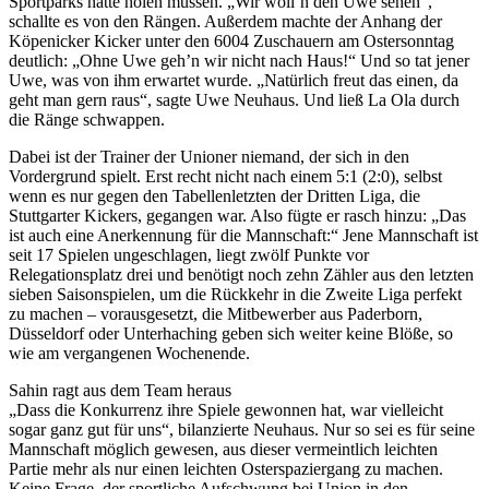
Sportparks hatte holen müssen. „Wir woll’n den Uwe sehen“,
schallte es von den Rängen. Außerdem machte der Anhang der
Köpenicker Kicker unter den 6004 Zuschauern am Ostersonntag
deutlich: „Ohne Uwe geh’n wir nicht nach Haus!“ Und so tat jener
Uwe, was von ihm erwartet wurde. „Natürlich freut das einen, da
geht man gern raus“, sagte Uwe Neuhaus. Und ließ La Ola durch
die Ränge schwappen.
Dabei ist der Trainer der Unioner niemand, der sich in den
Vordergrund spielt. Erst recht nicht nach einem 5:1 (2:0), selbst
wenn es nur gegen den Tabellenletzten der Dritten Liga, die
Stuttgarter Kickers, gegangen war. Also fügte er rasch hinzu: „Das
ist auch eine Anerkennung für die Mannschaft:“ Jene Mannschaft ist
seit 17 Spielen ungeschlagen, liegt zwölf Punkte vor
Relegationsplatz drei und benötigt noch zehn Zähler aus den letzten
sieben Saisonspielen, um die Rückkehr in die Zweite Liga perfekt
zu machen – vorausgesetzt, die Mitbewerber aus Paderborn,
Düsseldorf oder Unterhaching geben sich weiter keine Blöße, so
wie am vergangenen Wochenende.
Sahin ragt aus dem Team heraus
„Dass die Konkurrenz ihre Spiele gewonnen hat, war vielleicht
sogar ganz gut für uns“, bilanzierte Neuhaus. Nur so sei es für seine
Mannschaft möglich gewesen, aus dieser vermeintlich leichten
Partie mehr als nur einen leichten Osterspaziergang zu machen.
Keine Frage, der sportliche Aufschwung bei Union in den