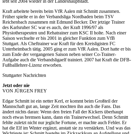
lebt seit 2004 wieder in der Landeshauptstadt.
Kraft arbeitete bereits beim VfR Aalen mit Schmitt zusammen.
Früher spielte er in der Verbandsliga Nordbaden beim TSV
Reichenbach zusammen mit Edmund Becker. Der jetzige Trainer
des Karlsruher SC war es auch, der Kraft 1996/97 als
Physiotherapeuten und Rehatrainer zum KSC II holte. Nach einer
Saison wechselte er bis 2001 in gleicher Funktion zum VfB
Stuttgart. Als Cheftrainer war Kraft für den Kreisligisten FC
Unterheimbach tätig. 2005 ging er zum VfR Aalen. Dort hatte er bis
zum Ende der vergangenen Saison neben seiner Co-Trainer-
Aufgabe auch die Verbandsligaelf trainiert. 2007 hat Kraft die DFB-
Fußballlehrer-Lizenz erworben.
Stuttgarter Nachrichten
Jetzt oder nie
VON JÜRGEN FREY
Edgar Schmitt ist ein netter Kerl, er kommt beim Großteil der
Mannschaft gut an, lange Zeit mochten ihn auch die Fans. Das
ändert nichts daran: Wenn den freien Fall der Kickers überhaupt
noch etwas bremsen kann, dann ein Trainerwechsel. Denn Schmitt
fehlte zuletzt nicht nur jegliche Fortune, er machte auch Fehler. Er
hat die Elf im Winter ergänzt, anstatt sie zu verstärken. Und was das
Wichtigste ist: Schmitt bastelte im Zickzackkurs an Aufstellung und