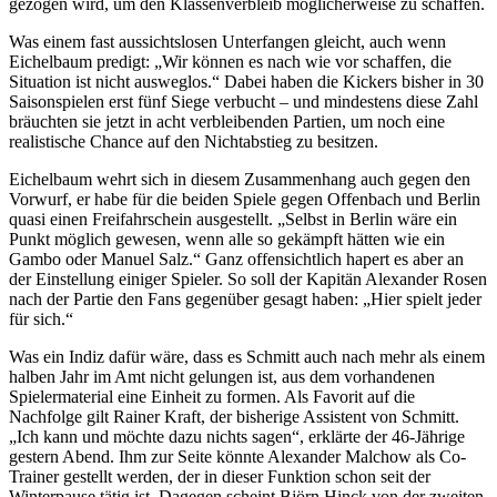
gezogen wird, um den Klassenverbleib möglicherweise zu schaffen.
Was einem fast aussichtslosen Unterfangen gleicht, auch wenn
Eichelbaum predigt: „Wir können es nach wie vor schaffen, die
Situation ist nicht ausweglos.“ Dabei haben die Kickers bisher in 30
Saisonspielen erst fünf Siege verbucht – und mindestens diese Zahl
bräuchten sie jetzt in acht verbleibenden Partien, um noch eine
realistische Chance auf den Nichtabstieg zu besitzen.
Eichelbaum wehrt sich in diesem Zusammenhang auch gegen den
Vorwurf, er habe für die beiden Spiele gegen Offenbach und Berlin
quasi einen Freifahrschein ausgestellt. „Selbst in Berlin wäre ein
Punkt möglich gewesen, wenn alle so gekämpft hätten wie ein
Gambo oder Manuel Salz.“ Ganz offensichtlich hapert es aber an
der Einstellung einiger Spieler. So soll der Kapitän Alexander Rosen
nach der Partie den Fans gegenüber gesagt haben: „Hier spielt jeder
für sich.“
Was ein Indiz dafür wäre, dass es Schmitt auch nach mehr als einem
halben Jahr im Amt nicht gelungen ist, aus dem vorhandenen
Spielermaterial eine Einheit zu formen. Als Favorit auf die
Nachfolge gilt Rainer Kraft, der bisherige Assistent von Schmitt.
„Ich kann und möchte dazu nichts sagen“, erklärte der 46-Jährige
gestern Abend. Ihm zur Seite könnte Alexander Malchow als Co-
Trainer gestellt werden, der in dieser Funktion schon seit der
Winterpause tätig ist. Dagegen scheint Björn Hinck von der zweiten