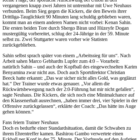
vergangenen knapp zwei Jahren ist untrennbar mit Uwe Neuhaus
verbunden. Beim Sieg gegen die Kickers, die den Beweis ihrer
Drittliga-Tauglichkeit 90 Minuten lang schuldig geblieben waren,
kommt man an einem anderen Namen nicht vorbei: Kenan Sahin.
Die ersten beiden Tore durch Shergo Biran und Hüzeyfe Dogan
mustergültig vorbereitet, schlug der 24-Jährige in der 59. Minute
selbst zu. Zwei Stuttgarter waren vorher wie Statisten
zurückgeblieben.
Sahin selbst sprach später von einem „Arbeitssieg für uns“. Nach
Arbeit sahen Marco Gebhardts Lupfer zum 4:0 – Vorarbeit:
natürlich Sahin – und auch der Kopfball des eingewechselten Karim
Benyamina zwar nicht aus. Doch auch Sportdirektor Christian
Beeck hatte erkannt: „Das war sicher nicht alles Gold, was geglänzt
hat.“ Der Trainer wurde etwas genauer. „Vor allem die
Rückwärtsbewegung nach der 2:0-Führung hat mir nicht gefallen“,
sagte Neuhaus. Die Kickers, die sich noch eine Minimalchance auf
den Klassenerhalt ausrechnen, „haben immer drei, vier Spieler in der
Offensive zurückgelassen“, erklärte der Coach: „Das hätte ins Auge
gehen können.“
Fans feiern Trainer Neuhaus
Doch es bedurfte einer Standardsituation, damit die Schwaben zu
ihrem Ehrentreffer kamen. Bashirou Gambo verwertete einen
Eckball per Kopf in der 75. Minute. Der Vorfreude auf den Aufstieg