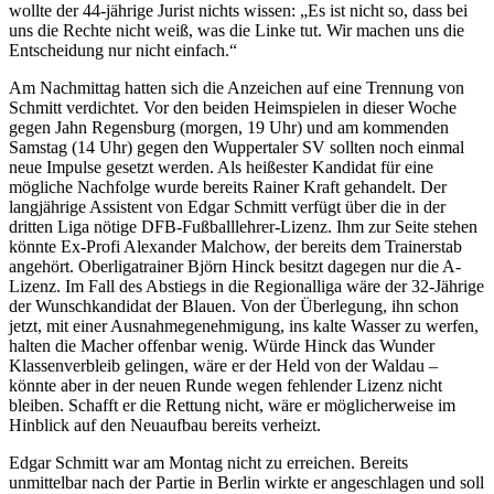
wollte der 44-jährige Jurist nichts wissen: „Es ist nicht so, dass bei
uns die Rechte nicht weiß, was die Linke tut. Wir machen uns die
Entscheidung nur nicht einfach.“
Am Nachmittag hatten sich die Anzeichen auf eine Trennung von
Schmitt verdichtet. Vor den beiden Heimspielen in dieser Woche
gegen Jahn Regensburg (morgen, 19 Uhr) und am kommenden
Samstag (14 Uhr) gegen den Wuppertaler SV sollten noch einmal
neue Impulse gesetzt werden. Als heißester Kandidat für eine
mögliche Nachfolge wurde bereits Rainer Kraft gehandelt. Der
langjährige Assistent von Edgar Schmitt verfügt über die in der
dritten Liga nötige DFB-Fußballlehrer-Lizenz. Ihm zur Seite stehen
könnte Ex-Profi Alexander Malchow, der bereits dem Trainerstab
angehört. Oberligatrainer Björn Hinck besitzt dagegen nur die A-
Lizenz. Im Fall des Abstiegs in die Regionalliga wäre der 32-Jährige
der Wunschkandidat der Blauen. Von der Überlegung, ihn schon
jetzt, mit einer Ausnahmegenehmigung, ins kalte Wasser zu werfen,
halten die Macher offenbar wenig. Würde Hinck das Wunder
Klassenverbleib gelingen, wäre er der Held von der Waldau –
könnte aber in der neuen Runde wegen fehlender Lizenz nicht
bleiben. Schafft er die Rettung nicht, wäre er möglicherweise im
Hinblick auf den Neuaufbau bereits verheizt.
Edgar Schmitt war am Montag nicht zu erreichen. Bereits
unmittelbar nach der Partie in Berlin wirkte er angeschlagen und soll