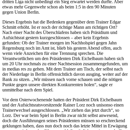
dritten Liga nicht unbedingt ein Sieg erwartet werden durfte. Aber
etwas mehr Gegenwehr schon als beim 1:5 in den 90 Minuten
gegen Union Berlin.
Dieses Ergebnis hat die Bedenken gegenüber dem Trainer Edgar
Schmitt erhöht. Ist er noch der richtige Mann am richtigen Ort?
Nach einer Nacht des Überschlafens haben sich Präsidium und
Aufsichtsrat gestern kurzgeschlossen – aber kein Ergebnis
gefunden: Ob der Trainer morgen im Nachholspiel gegen Jahn
Regensburg noch im Amt ist, blieb bis gestern Abend offen, auch
wenn viele Anzeichen für eine Trennung sprechen. Die
Verantwortlichen um den Präsidenten Dirk Eichelbaum haben sich
um 20 Uhr nochmals zu einer Nachtsession zusammengefunden, um
in medias res zu gehen. Mit dem Trainer am Tisch, der selbst nach
der Niederlage in Berlin offensichtlich davon ausging, weiter auf der
Bank zu sitzen. „Wir müssen nach vorne schauen und die nötigen
Punkte gegen unsere direkten Konkurrenten holen“, sagte er
unmittelbar nach dem Spiel.
Vor dem Osterwochenende hatten der Präsident Dirk Eichelbaum
und der Aufsichtsratsvorsitzende Rainer Lorz noch unisonso einen
Trainerwechsel ausgeschlossen. „Wir ziehen das jetzt durch“, so
Lorz. Der war beim Spiel in Berlin zwar nicht selbst anwesend,
doch die Ausführungen seines Präsidenten müssen so erschreckend
geklungen haben, dass nun doch noch das letzte Mittel in Erwägung