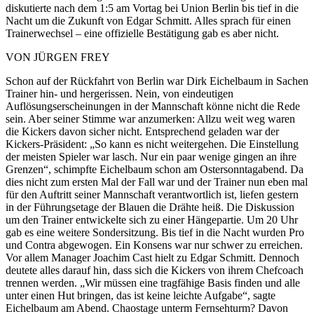
diskutierte nach dem 1:5 am Vortag bei Union Berlin bis tief in die
Nacht um die Zukunft von Edgar Schmitt. Alles sprach für einen
Trainerwechsel – eine offizielle Bestätigung gab es aber nicht.
VON JÜRGEN FREY
Schon auf der Rückfahrt von Berlin war Dirk Eichelbaum in Sachen
Trainer hin- und hergerissen. Nein, von eindeutigen
Auflösungserscheinungen in der Mannschaft könne nicht die Rede
sein. Aber seiner Stimme war anzumerken: Allzu weit weg waren
die Kickers davon sicher nicht. Entsprechend geladen war der
Kickers-Präsident: „So kann es nicht weitergehen. Die Einstellung
der meisten Spieler war lasch. Nur ein paar wenige gingen an ihre
Grenzen“, schimpfte Eichelbaum schon am Ostersonntagabend. Da
dies nicht zum ersten Mal der Fall war und der Trainer nun eben mal
für den Auftritt seiner Mannschaft verantwortlich ist, liefen gestern
in der Führungsetage der Blauen die Drähte heiß. Die Diskussion
um den Trainer entwickelte sich zu einer Hängepartie. Um 20 Uhr
gab es eine weitere Sondersitzung. Bis tief in die Nacht wurden Pro
und Contra abgewogen. Ein Konsens war nur schwer zu erreichen.
Vor allem Manager Joachim Cast hielt zu Edgar Schmitt. Dennoch
deutete alles darauf hin, dass sich die Kickers von ihrem Chefcoach
trennen werden. „Wir müssen eine tragfähige Basis finden und alle
unter einen Hut bringen, das ist keine leichte Aufgabe“, sagte
Eichelbaum am Abend. Chaostage unterm Fernsehturm? Davon