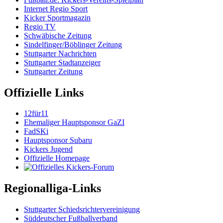
Internet Regio Sport
Kicker Sportmagazin
Regio TV
Schwäbische Zeitung
Sindelfinger/Böblinger Zeitung
Stuttgarter Nachrichten
Stuttgarter Stadtanzeiger
Stuttgarter Zeitung
Offizielle Links
12für11
Ehemaliger Hauptsponsor GaZI
FadSKi
Hauptsponsor Subaru
Kickers Jugend
Offizielle Homepage
Regionalliga-Links
Stuttgarter Schiedsrichtervereinigung
Süddeutscher Fußballverband