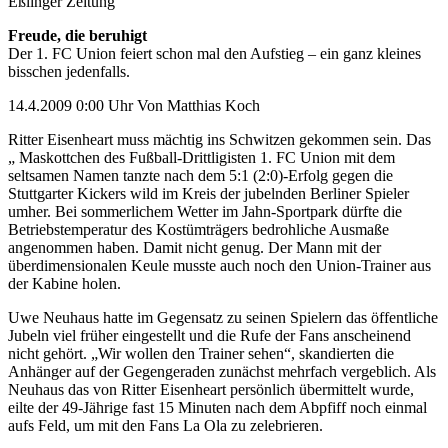
Eßlinger Zeitung
Freude, die beruhigt
Der 1. FC Union feiert schon mal den Aufstieg – ein ganz kleines
bisschen jedenfalls.
14.4.2009 0:00 Uhr Von Matthias Koch
Ritter Eisenheart muss mächtig ins Schwitzen gekommen sein. Das
„ Maskottchen des Fußball-Drittligisten 1. FC Union mit dem
seltsamen Namen tanzte nach dem 5:1 (2:0)-Erfolg gegen die
Stuttgarter Kickers wild im Kreis der jubelnden Berliner Spieler
umher. Bei sommerlichem Wetter im Jahn-Sportpark dürfte die
Betriebstemperatur des Kostümträgers bedrohliche Ausmaße
angenommen haben. Damit nicht genug. Der Mann mit der
überdimensionalen Keule musste auch noch den Union-Trainer aus
der Kabine holen.
Uwe Neuhaus hatte im Gegensatz zu seinen Spielern das öffentliche
Jubeln viel früher eingestellt und die Rufe der Fans anscheinend
nicht gehört. „Wir wollen den Trainer sehen“, skandierten die
Anhänger auf der Gegengeraden zunächst mehrfach vergeblich. Als
Neuhaus das von Ritter Eisenheart persönlich übermittelt wurde,
eilte der 49-Jährige fast 15 Minuten nach dem Abpfiff noch einmal
aufs Feld, um mit den Fans La Ola zu zelebrieren.