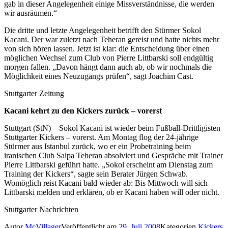
gab in dieser Angelegenheit einige Missverständnisse, die werden
wir ausräumen.“
Die dritte und letzte Angelegenheit betrifft den Stürmer Sokol
Kacani. Der war zuletzt nach Teheran gereist und hatte nichts mehr
von sich hören lassen. Jetzt ist klar: die Entscheidung über einen
möglichen Wechsel zum Club von Pierre Littbarski soll endgültig
morgen fallen. „Davon hängt dann auch ab, ob wir nochmals die
Möglichkeit eines Neuzugangs prüfen“, sagt Joachim Cast.
Stuttgarter Zeitung
Kacani kehrt zu den Kickers zurück – vorerst
Stuttgart (StN) – Sokol Kacani ist wieder beim Fußball-Drittligisten
Stuttgarter Kickers – vorerst. Am Montag flog der 24-jährige
Stürmer aus Istanbul zurück, wo er ein Probetraining beim
iranischen Club Saipa Teheran absolviert und Gespräche mit Trainer
Pierre Littbarski geführt hatte. „Sokol erscheint am Dienstag zum
Training der Kickers“, sagte sein Berater Jürgen Schwab.
Womöglich reist Kacani bald wieder ab: Bis Mittwoch will sich
Littbarski melden und erklären, ob er Kacani haben will oder nicht.
Stuttgarter Nachrichten
Autor
McVillager
Veröffentlicht am
29. Juli 2008
Kategorien
Kickers