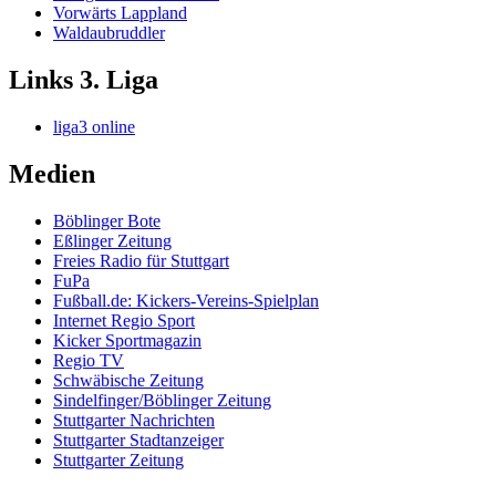
Vorwärts Lappland
Waldaubruddler
Links 3. Liga
liga3 online
Medien
Böblinger Bote
Eßlinger Zeitung
Freies Radio für Stuttgart
FuPa
Fußball.de: Kickers-Vereins-Spielplan
Internet Regio Sport
Kicker Sportmagazin
Regio TV
Schwäbische Zeitung
Sindelfinger/Böblinger Zeitung
Stuttgarter Nachrichten
Stuttgarter Stadtanzeiger
Stuttgarter Zeitung