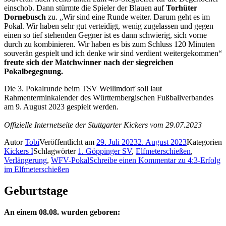
einschob. Dann stürmte die Spieler der Blauen auf
Torhüter
Dornebusch
zu. „Wir sind eine Runde weiter. Darum geht es im
Pokal. Wir haben sehr gut verteidigt, wenig zugelassen und gegen
einen so tief stehenden Gegner ist es dann schwierig, sich vorne
durch zu kombinieren. Wir haben es bis zum Schluss 120 Minuten
souverän gespielt und ich denke wir sind verdient weitergekommen“
freute sich der Matchwinner nach der siegreichen
Pokalbegegnung.
Die 3. Pokalrunde beim TSV Weilimdorf soll laut
Rahmenterminkalender des Württembergischen Fußballverbandes
am 9. August 2023 gespielt werden.
Offizielle Internetseite der Stuttgarter Kickers vom 29.07.2023
Autor
Tobi
Veröffentlicht am
29. Juli 2023
2. August 2023
Kategorien
Kickers I
Schlagwörter
1. Göppinger SV
,
Elfmeterschießen
,
Verlängerung
,
WFV-Pokal
Schreibe einen Kommentar
zu 4:3-Erfolg
im Elfmeterschießen
Geburtstage
An einem 08.08. wurden geboren: