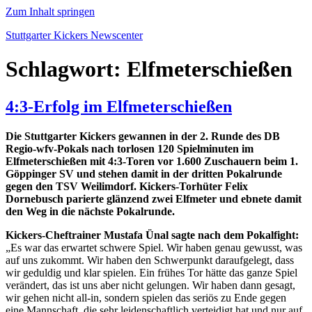
Zum Inhalt springen
Stuttgarter Kickers Newscenter
Schlagwort:
Elfmeterschießen
4:3-Erfolg im Elfmeterschießen
Die Stuttgarter Kickers gewannen in der 2. Runde des DB
Regio-wfv-Pokals nach torlosen 120 Spielminuten im
Elfmeterschießen mit 4:3-Toren vor 1.600 Zuschauern beim 1.
Göppinger SV und stehen damit in der dritten Pokalrunde
gegen den TSV Weilimdorf. Kickers-Torhüter Felix
Dornebusch parierte glänzend zwei Elfmeter und ebnete damit
den Weg in die nächste Pokalrunde.
Kickers-Cheftrainer Mustafa Ünal sagte nach dem Pokalfight:
„Es war das erwartet schwere Spiel. Wir haben genau gewusst, was
auf uns zukommt. Wir haben den Schwerpunkt daraufgelegt, dass
wir geduldig und klar spielen. Ein frühes Tor hätte das ganze Spiel
verändert, das ist uns aber nicht gelungen. Wir haben dann gesagt,
wir gehen nicht all-in, sondern spielen das seriös zu Ende gegen
eine Mannschaft, die sehr leidenschaftlich verteidigt hat und nur auf