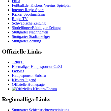
FuPa
Fußball.de: Kickers-Vereins-Spielplan
Internet Regio Sport
Kicker Sportmagazin
Regio TV
Schwäbische Zeitung
Sindelfinger/Böblinger Zeitung
Stuttgarter Nachrichten
Stuttgarter Stadtanzeiger
Stuttgarter Zeitung
Offizielle Links
12für11
Ehemaliger Hauptsponsor GaZI
FadSKi
Hauptsponsor Subaru
Kickers Jugend
Offizielle Homepage
Regionalliga-Links
Stuttgarter Schiedsrichtervereinigung