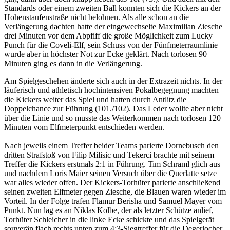
Standards oder einem zweiten Ball konnten sich die Kickers an der
Hohenstaufenstraße nicht belohnen. Als alle schon an die
Verlängerung dachten hatte der eingewechselte Maximilian Ziesche
drei Minuten vor dem Abpfiff die große Möglichkeit zum Lucky
Punch für die Coveli-Elf, sein Schuss von der Fünfmeterraumlinie
wurde aber in höchster Not zur Ecke geklärt. Nach torlosen 90
Minuten ging es dann in die Verlängerung.
Am Spielgeschehen änderte sich auch in der Extrazeit nichts. In der
läuferisch und athletisch hochintensiven Pokalbegegnung machten
die Kickers weiter das Spiel und hatten durch Antlitz die
Doppelchance zur Führung (101./102). Das Leder wollte aber nicht
über die Linie und so musste das Weiterkommen nach torlosen 120
Minuten vom Elfmeterpunkt entschieden werden.
Nach jeweils einem Treffer beider Teams parierte Dornebusch den
dritten Strafstoß von Filip Milisic und Tekerci brachte mit seinem
Treffer die Kickers erstmals 2:1 in Führung. Tim Schraml glich aus
und nachdem Loris Maier seinen Versuch über die Querlatte setze
war alles wieder offen. Der Kickers-Torhüter parierte anschließend
seinen zweiten Elfmeter gegen Ziesche, die Blauen waren wieder im
Vorteil. In der Folge trafen Flamur Berisha und Samuel Mayer vom
Punkt. Nun lag es an Niklas Kolbe, der als letzter Schütze anlief,
Torhüter Schleicher in die linke Ecke schickte und das Spielgerät
souverän flach rechts unten zum 4:3-Siegtreffer für die Degerlocher