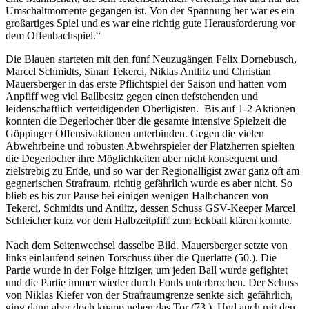
Umschaltmomente gegangen ist. Von der Spannung her war es ein
großartiges Spiel und es war eine richtig gute Herausforderung vor
dem Offenbachspiel.“
Die Blauen starteten mit den fünf Neuzugängen Felix Dornebusch,
Marcel Schmidts, Sinan Tekerci, Niklas Antlitz und Christian
Mauersberger in das erste Pflichtspiel der Saison und hatten vom
Anpfiff weg viel Ballbesitz gegen einen tiefstehenden und
leidenschaftlich verteidigenden Oberligisten. Bis auf 1-2 Aktionen
konnten die Degerlocher über die gesamte intensive Spielzeit die
Göppinger Offensivaktionen unterbinden. Gegen die vielen
Abwehrbeine und robusten Abwehrspieler der Platzherren spielten
die Degerlocher ihre Möglichkeiten aber nicht konsequent und
zielstrebig zu Ende, und so war der Regionalligist zwar ganz oft am
gegnerischen Strafraum, richtig gefährlich wurde es aber nicht. So
blieb es bis zur Pause bei einigen wenigen Halbchancen von
Tekerci, Schmidts und Antlitz, dessen Schuss GSV-Keeper Marcel
Schleicher kurz vor dem Halbzeitpfiff zum Eckball klären konnte.
Nach dem Seitenwechsel dasselbe Bild. Mauersberger setzte von
links einlaufend seinen Torschuss über die Querlatte (50.). Die
Partie wurde in der Folge hitziger, um jeden Ball wurde gefightet
und die Partie immer wieder durch Fouls unterbrochen. Der Schuss
von Niklas Kiefer von der Strafraumgrenze senkte sich gefährlich,
ging dann aber doch knapp neben das Tor (73.). Und auch mit den