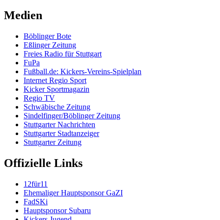
Medien
Böblinger Bote
Eßlinger Zeitung
Freies Radio für Stuttgart
FuPa
Fußball.de: Kickers-Vereins-Spielplan
Internet Regio Sport
Kicker Sportmagazin
Regio TV
Schwäbische Zeitung
Sindelfinger/Böblinger Zeitung
Stuttgarter Nachrichten
Stuttgarter Stadtanzeiger
Stuttgarter Zeitung
Offizielle Links
12für11
Ehemaliger Hauptsponsor GaZI
FadSKi
Hauptsponsor Subaru
Kickers Jugend