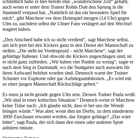
schließlich habe er hier bereits eine „wunderschöne Zeit“ gehabt,
auch wenn er unter dem Trainer Robin Dutt den Sprung in die
Stammelf verpasst hat. „Natürlich ist das ein besonders Spiel für
mich“, gibt Marchese vor dem Heimspiel morgen (14 Uhr) gegen
Ulm zu, nachdem selbst die Ulmer Fans verärgert auf den Wechsel
reagiert haben.
„Den Abschied habe ich so nicht verdient“, sagt Marchese selbst,
um sich jetzt bei den Kickers ganz in den Dienst der Mannschaft zu
stellen. „Die steht im Vordergrund – nicht Marchese“, sagt der
gebürtige Italiener. Und obwohl die Kickers ungeschlagen sind, ist
er nicht ganz zufrieden. „Wir haben vier Punkte zu wenig“, sagte er
nach dem Sieg in Darmstadt, wo die Stuttgarter auch auswärts für
ihren Aufwand belohnt worden sind. Dennoch warnt der Trainer
Schuster vor Euphorie oder gar Aufstiegsambitionen. „Es wird mit
so einer jungen Mannschaft Rückschläge geben.“
Es muss ja nicht gerade gegen Ulm sein. Dessen Trainer Paula weiß:
„Wir sind in einer kritischen Situation.“ Dennoch weint er Marchese
keine Träne nach: „Ich glaube nicht, dass er bei uns die Wende
bringen würde.“ Was aber, wenn ihm im Derby, zu dem mindestens
3000 Zuschauer erwartet werden, das Siegtor gelänge? „Das wäre
bitter“, sagt Paula, der sich dann den einen oder anderen Spott
anhören müsste.