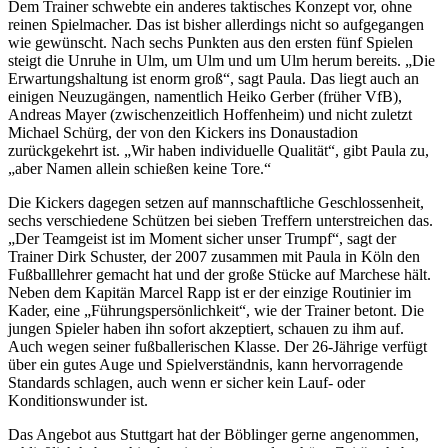
Dem Trainer schwebte ein anderes taktisches Konzept vor, ohne
reinen Spielmacher. Das ist bisher allerdings nicht so aufgegangen
wie gewünscht. Nach sechs Punkten aus den ersten fünf Spielen
steigt die Unruhe in Ulm, um Ulm und um Ulm herum bereits. „Die
Erwartungshaltung ist enorm groß“, sagt Paula. Das liegt auch an
einigen Neuzugängen, namentlich Heiko Gerber (früher VfB),
Andreas Mayer (zwischenzeitlich Hoffenheim) und nicht zuletzt
Michael Schürg, der von den Kickers ins Donaustadion
zurückgekehrt ist. „Wir haben individuelle Qualität“, gibt Paula zu,
„aber Namen allein schießen keine Tore.“
Die Kickers dagegen setzen auf mannschaftliche Geschlossenheit,
sechs verschiedene Schützen bei sieben Treffern unterstreichen das.
„Der Teamgeist ist im Moment sicher unser Trumpf“, sagt der
Trainer Dirk Schuster, der 2007 zusammen mit Paula in Köln den
Fußballlehrer gemacht hat und der große Stücke auf Marchese hält.
Neben dem Kapitän Marcel Rapp ist er der einzige Routinier im
Kader, eine „Führungspersönlichkeit“, wie der Trainer betont. Die
jungen Spieler haben ihn sofort akzeptiert, schauen zu ihm auf.
Auch wegen seiner fußballerischen Klasse. Der 26-Jährige verfügt
über ein gutes Auge und Spielverständnis, kann hervorragende
Standards schlagen, auch wenn er sicher kein Lauf- oder
Konditionswunder ist.
Das Angebot aus Stuttgart hat der Böblinger gerne angenommen,