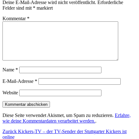
Deine E-Mail-Adresse wird nicht veröffentlicht.
Erforderliche
Felder sind mit
*
markiert
Kommentar
*
Name
*
E-Mail-Adresse
*
Website
Diese Seite verwendet Akismet, um Spam zu reduzieren.
Erfahre,
wie deine Kommentardaten verarbeitet werden.
.
Beitragsnavigation
Vorheriger
Zurück
Kickers-TV – der TV-Sender der Stuttgarter Kickers ist
Beitrag:
online