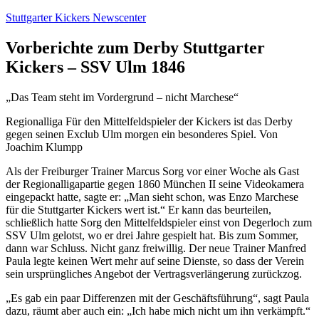
Zum
Stuttgarter Kickers Newscenter
Inhalt
springen
Vorberichte zum Derby Stuttgarter
Kickers – SSV Ulm 1846
„Das Team steht im Vordergrund – nicht Marchese“
Regionalliga Für den Mittelfeldspieler der Kickers ist das Derby
gegen seinen Exclub Ulm morgen ein besonderes Spiel. Von
Joachim Klumpp
Als der Freiburger Trainer Marcus Sorg vor einer Woche als Gast
der Regionalligapartie gegen 1860 München II seine Videokamera
eingepackt hatte, sagte er: „Man sieht schon, was Enzo Marchese
für die Stuttgarter Kickers wert ist.“ Er kann das beurteilen,
schließlich hatte Sorg den Mittelfeldspieler einst von Degerloch zum
SSV Ulm gelotst, wo er drei Jahre gespielt hat. Bis zum Sommer,
dann war Schluss. Nicht ganz freiwillig. Der neue Trainer Manfred
Paula legte keinen Wert mehr auf seine Dienste, so dass der Verein
sein ursprüngliches Angebot der Vertragsverlängerung zurückzog.
„Es gab ein paar Differenzen mit der Geschäftsführung“, sagt Paula
dazu, räumt aber auch ein: „Ich habe mich nicht um ihn verkämpft.“