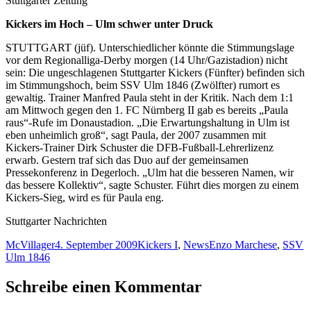
Stuttgarter Zeitung
Kickers im Hoch – Ulm schwer unter Druck
STUTTGART (jüf). Unterschiedlicher könnte die Stimmungslage
vor dem Regionalliga-Derby morgen (14 Uhr/Gazistadion) nicht
sein: Die ungeschlagenen Stuttgarter Kickers (Fünfter) befinden sich
im Stimmungshoch, beim SSV Ulm 1846 (Zwölfter) rumort es
gewaltig. Trainer Manfred Paula steht in der Kritik. Nach dem 1:1
am Mittwoch gegen den 1. FC Nürnberg II gab es bereits „Paula
raus“-Rufe im Donaustadion. „Die Erwartungshaltung in Ulm ist
eben unheimlich groß“, sagt Paula, der 2007 zusammen mit
Kickers-Trainer Dirk Schuster die DFB-Fußball-Lehrerlizenz
erwarb. Gestern traf sich das Duo auf der gemeinsamen
Pressekonferenz in Degerloch. „Ulm hat die besseren Namen, wir
das bessere Kollektiv“, sagte Schuster. Führt dies morgen zu einem
Kickers-Sieg, wird es für Paula eng.
Stuttgarter Nachrichten
Autor
Veröffentlicht
Kategorien
Schlagwörter
McVillager
4. September 2009
Kickers I
,
News
Enzo Marchese
,
SSV
am
Ulm 1846
Schreibe einen Kommentar