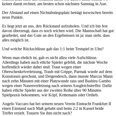
keiner damit rechnet, am besten schon nächsten Samstag in Aue.
Der Abstand auf einen Nichtabstiegsplatz beträgt inzwischen bereits
neun Punkte.
Es liegt jetzt an uns, den Rückstand aufzuholen. Und ich bin fest
davon überzeugt, dass es noch reichen wird. Die Mannschaft hat gut
gearbeitet, und das Gute an den Ergebnissen ist ja: man sieht, dass
alles möglich ist.
Und welche Rückschlüsse gab das 1:1 beim Testspiel in Ulm?
Wenn man ehrlich ist, gab es nicht allzu viele Aufschlüsse.
Allerdings haben auch etliche Spieler gefehlt, die nächste Woche
hoffentlich wieder dabei sind: Traut wegen einer
Oberschenkelverletzung, Traub mit Grippe, Parmak wurde auf dem
Kunstrasen geschont, und Deigendesch, dann musste Marcus Mann
nach zehn Minuten mit einer Platzwunde raus und Bashiru Gambo
wegen einer Nasenverletzung nach seinem Ausgleichstreffer. Dafür
haben etliche Spieler aus der zweiten Reihe über 90 Minuten
Spielpraxis bekommen, wie Köpf, Kettemann oder Ortlieb.
Angelo Vaccaro hat bei seinem neuen Verein Eintracht Frankfurt II
einen Einstand nach Maß gehabt und beim 2:2 in Kassel beide
Treffer erzielt. Trauern Sie ihm nicht nach?