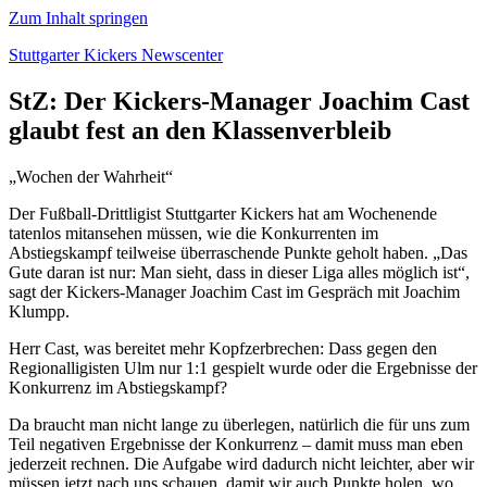
Zum Inhalt springen
Stuttgarter Kickers Newscenter
StZ: Der Kickers-Manager Joachim Cast
glaubt fest an den Klassenverbleib
„Wochen der Wahrheit“
Der Fußball-Drittligist Stuttgarter Kickers hat am Wochenende
tatenlos mitansehen müssen, wie die Konkurrenten im
Abstiegskampf teilweise überraschende Punkte geholt haben. „Das
Gute daran ist nur: Man sieht, dass in dieser Liga alles möglich ist“,
sagt der Kickers-Manager Joachim Cast im Gespräch mit Joachim
Klumpp.
Herr Cast, was bereitet mehr Kopfzerbrechen: Dass gegen den
Regionalligisten Ulm nur 1:1 gespielt wurde oder die Ergebnisse der
Konkurrenz im Abstiegskampf?
Da braucht man nicht lange zu überlegen, natürlich die für uns zum
Teil negativen Ergebnisse der Konkurrenz – damit muss man eben
jederzeit rechnen. Die Aufgabe wird dadurch nicht leichter, aber wir
müssen jetzt nach uns schauen, damit wir auch Punkte holen, wo