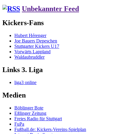
Unbekannter Feed
Kickers-Fans
Hubert Hérenger
Joe Bauers Depeschen
Stuttgarter Kickers U17
Vorwärts Lappland
Waldaubruddler
Links 3. Liga
liga3 online
Medien
Böblinger Bote
Eßlinger Zeitung
Freies Radio für Stuttgart
FuPa
Fußball.de: Kickers-Vereins-Spielplan