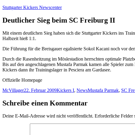
Zum
Stuttgarter Kickers Newscenter
Inhalt
springen
Deutlicher Sieg beim SC Freiburg II
Mit einem deutlichen Sieg haben sich die Stuttgarter Kickers ins Tr
Halbzeit hieß 1:1.
Die Führung für die Breisgauer egalisierte Sokol Kacani noch vor d
Durch die Rasenheitzung im Möslestadion herrschten optimale Platzb
Bis auf den angeschlagenen Mustafa Parmak kamen alle Spieler zum Ei
Kickers dann ihr Trainingslager in Pesciera am Gardasee.
Offizielle Homepage
Autor
Veröffentlicht
Kategorien
Schlagwörter
McVillager
22. Februar 2009
Kickers I
,
News
Mustafa Parmak
,
SC Frei
am
Schreibe einen Kommentar
Deine E-Mail-Adresse wird nicht veröffentlicht.
Erforderliche Felder 