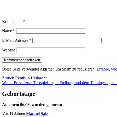
Kommentar
*
Name
*
E-Mail-Adresse
*
Website
Diese Seite verwendet Akismet, um Spam zu reduzieren.
Erfahre, wi
Beitragsnavigation
Vorheriger
Zurück
Remis in Heilbronn
Nächster
Beitrag:
Weiter
Presse zum Testspielsieg in Freiburg und dem Trainingslager
Beitrag:
Geburtstage
An einem 06.08. wurden geboren:
Vor 41 Jahren
Manuel Salz