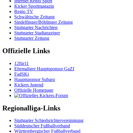
Internet Regio Sport
Kicker Sportmagazin
Regio TV
Schwäbische Zeitung
Sindelfinger/Böblinger Zeitung
Stuttgarter Nachrichten
Stuttgarter Stadtanzeiger
Stuttgarter Zeitung
Offizielle Links
12für11
Ehemaliger Hauptsponsor GaZI
FadSKi
Hauptsponsor Subaru
Kickers Jugend
Offizielle Homepage
Regionalliga-Links
Stuttgarter Schiedsrichtervereinigung
Süddeutscher Fußballverband
Württembergischer Fußballverband