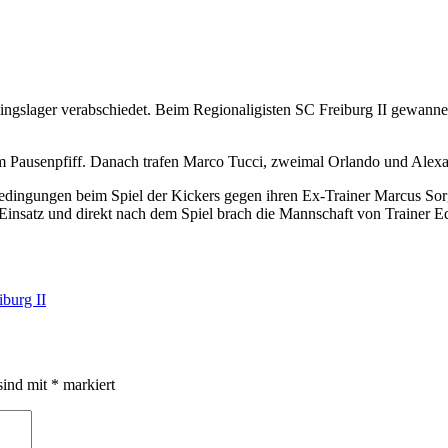
ainingslager verabschiedet. Beim Regionaligisten SC Freiburg II gewann
em Pausenpfiff. Danach trafen Marco Tucci, zweimal Orlando und Alex
edingungen beim Spiel der Kickers gegen ihren Ex-Trainer Marcus Sor
nsatz und direkt nach dem Spiel brach die Mannschaft von Trainer Edg
burg II
sind mit
*
markiert