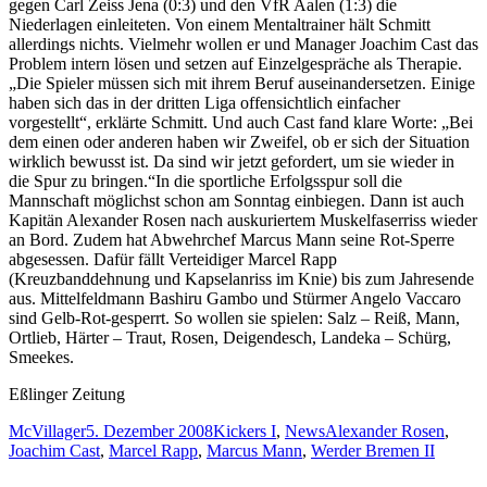
gegen Carl Zeiss Jena (0:3) und den VfR Aalen (1:3) die
Niederlagen einleiteten. Von einem Mentaltrainer hält Schmitt
allerdings nichts. Vielmehr wollen er und Manager Joachim Cast das
Problem intern lösen und setzen auf Einzelgespräche als Therapie.
„Die Spieler müssen sich mit ihrem Beruf auseinandersetzen. Einige
haben sich das in der dritten Liga offensichtlich einfacher
vorgestellt“, erklärte Schmitt. Und auch Cast fand klare Worte: „Bei
dem einen oder anderen haben wir Zweifel, ob er sich der Situation
wirklich bewusst ist. Da sind wir jetzt gefordert, um sie wieder in
die Spur zu bringen.“In die sportliche Erfolgsspur soll die
Mannschaft möglichst schon am Sonntag einbiegen. Dann ist auch
Kapitän Alexander Rosen nach auskuriertem Muskelfaserriss wieder
an Bord. Zudem hat Abwehrchef Marcus Mann seine Rot-Sperre
abgesessen. Dafür fällt Verteidiger Marcel Rapp
(Kreuzbanddehnung und Kapselanriss im Knie) bis zum Jahresende
aus. Mittelfeldmann Bashiru Gambo und Stürmer Angelo Vaccaro
sind Gelb-Rot-gesperrt. So wollen sie spielen: Salz – Reiß, Mann,
Ortlieb, Härter – Traut, Rosen, Deigendesch, Landeka – Schürg,
Smeekes.
Eßlinger Zeitung
Autor
Veröffentlicht
Kategorien
Schlagwörter
McVillager
5. Dezember 2008
Kickers I
,
News
Alexander Rosen
,
am
Joachim Cast
,
Marcel Rapp
,
Marcus Mann
,
Werder Bremen II