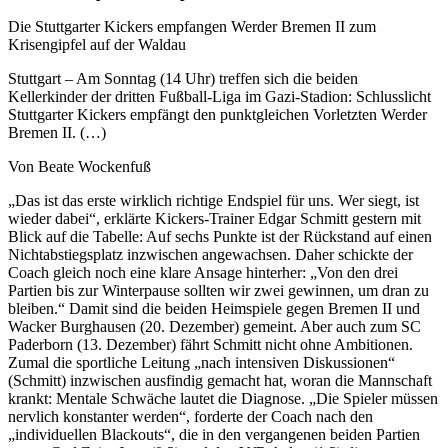
Die Stuttgarter Kickers empfangen Werder Bremen II zum
Krisengipfel auf der Waldau
Stuttgart – Am Sonntag (14 Uhr) treffen sich die beiden
Kellerkinder der dritten Fußball-Liga im Gazi-Stadion: Schlusslicht
Stuttgarter Kickers empfängt den punktgleichen Vorletzten Werder
Bremen II. (…)
Von Beate Wockenfuß
„Das ist das erste wirklich richtige Endspiel für uns. Wer siegt, ist
wieder dabei“, erklärte Kickers-Trainer Edgar Schmitt gestern mit
Blick auf die Tabelle: Auf sechs Punkte ist der Rückstand auf einen
Nichtabstiegsplatz inzwischen angewachsen. Daher schickte der
Coach gleich noch eine klare Ansage hinterher: „Von den drei
Partien bis zur Winterpause sollten wir zwei gewinnen, um dran zu
bleiben.“ Damit sind die beiden Heimspiele gegen Bremen II und
Wacker Burghausen (20. Dezember) gemeint. Aber auch zum SC
Paderborn (13. Dezember) fährt Schmitt nicht ohne Ambitionen.
Zumal die sportliche Leitung „nach intensiven Diskussionen“
(Schmitt) inzwischen ausfindig gemacht hat, woran die Mannschaft
krankt: Mentale Schwäche lautet die Diagnose. „Die Spieler müssen
nervlich konstanter werden“, forderte der Coach nach den
„individuellen Blackouts“, die in den vergangenen beiden Partien