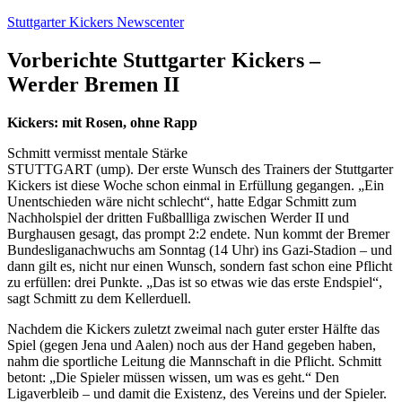
Zum
Stuttgarter Kickers Newscenter
Inhalt
springen
Vorberichte Stuttgarter Kickers –
Werder Bremen II
Kickers: mit Rosen, ohne Rapp
Schmitt vermisst mentale Stärke
STUTTGART (ump). Der erste Wunsch des Trainers der Stuttgarter
Kickers ist diese Woche schon einmal in Erfüllung gegangen. „Ein
Unentschieden wäre nicht schlecht“, hatte Edgar Schmitt zum
Nachholspiel der dritten Fußballliga zwischen Werder II und
Burghausen gesagt, das prompt 2:2 endete. Nun kommt der Bremer
Bundesliganachwuchs am Sonntag (14 Uhr) ins Gazi-Stadion – und
dann gilt es, nicht nur einen Wunsch, sondern fast schon eine Pflicht
zu erfüllen: drei Punkte. „Das ist so etwas wie das erste Endspiel“,
sagt Schmitt zu dem Kellerduell.
Nachdem die Kickers zuletzt zweimal nach guter erster Hälfte das
Spiel (gegen Jena und Aalen) noch aus der Hand gegeben haben,
nahm die sportliche Leitung die Mannschaft in die Pflicht. Schmitt
betont: „Die Spieler müssen wissen, um was es geht.“ Den
Ligaverbleib – und damit die Existenz, des Vereins und der Spieler.