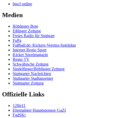
liga3 online
Medien
Böblinger Bote
Eßlinger Zeitung
Freies Radio für Stuttgart
FuPa
Fußball.de: Kickers-Vereins-Spielplan
Internet Regio Sport
Kicker Sportmagazin
Regio TV
Schwäbische Zeitung
Sindelfinger/Böblinger Zeitung
Stuttgarter Nachrichten
Stuttgarter Stadtanzeiger
Stuttgarter Zeitung
Offizielle Links
12für11
Ehemaliger Hauptsponsor GaZI
FadSKi