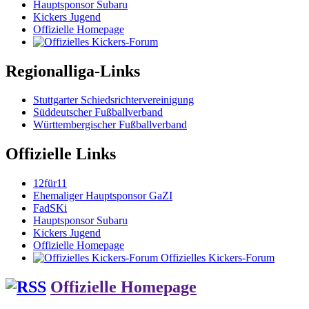
Hauptsponsor Subaru
Kickers Jugend
Offizielle Homepage
Regionalliga-Links
Stuttgarter Schiedsrichtervereinigung
Süddeutscher Fußballverband
Württembergischer Fußballverband
Offizielle Links
12für11
Ehemaliger Hauptsponsor GaZI
FadSKi
Hauptsponsor Subaru
Kickers Jugend
Offizielle Homepage
Offizielles Kickers-Forum
Offizielle Homepage