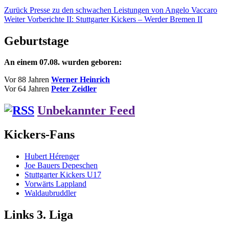
Beitragsnavigation
Vorheriger
Zurück
Presse zu den schwachen Leistungen von Angelo Vaccaro
Nächster
Beitrag:
Weiter
Vorberichte II: Stuttgarter Kickers – Werder Bremen II
Beitrag:
Geburtstage
An einem 07.08. wurden geboren:
Vor 88 Jahren
Werner Heinrich
Vor 64 Jahren
Peter Zeidler
Unbekannter Feed
Kickers-Fans
Hubert Hérenger
Joe Bauers Depeschen
Stuttgarter Kickers U17
Vorwärts Lappland
Waldaubruddler
Links 3. Liga