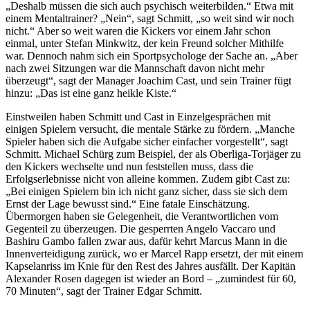
„Deshalb müssen die sich auch psychisch weiterbilden.“ Etwa mit
einem Mentaltrainer? „Nein“, sagt Schmitt, „so weit sind wir noch
nicht.“ Aber so weit waren die Kickers vor einem Jahr schon
einmal, unter Stefan Minkwitz, der kein Freund solcher Mithilfe
war. Dennoch nahm sich ein Sportpsychologe der Sache an. „Aber
nach zwei Sitzungen war die Mannschaft davon nicht mehr
überzeugt“, sagt der Manager Joachim Cast, und sein Trainer fügt
hinzu: „Das ist eine ganz heikle Kiste.“
Einstweilen haben Schmitt und Cast in Einzelgesprächen mit
einigen Spielern versucht, die mentale Stärke zu fördern. „Manche
Spieler haben sich die Aufgabe sicher einfacher vorgestellt“, sagt
Schmitt. Michael Schürg zum Beispiel, der als Oberliga-Torjäger zu
den Kickers wechselte und nun feststellen muss, dass die
Erfolgserlebnisse nicht von alleine kommen. Zudem gibt Cast zu:
„Bei einigen Spielern bin ich nicht ganz sicher, dass sie sich dem
Ernst der Lage bewusst sind.“ Eine fatale Einschätzung.
Übermorgen haben sie Gelegenheit, die Verantwortlichen vom
Gegenteil zu überzeugen. Die gesperrten Angelo Vaccaro und
Bashiru Gambo fallen zwar aus, dafür kehrt Marcus Mann in die
Innenverteidigung zurück, wo er Marcel Rapp ersetzt, der mit einem
Kapselanriss im Knie für den Rest des Jahres ausfällt. Der Kapitän
Alexander Rosen dagegen ist wieder an Bord – „zumindest für 60,
70 Minuten“, sagt der Trainer Edgar Schmitt.