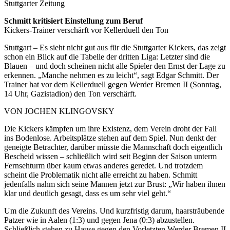
Stuttgarter Zeitung
Schmitt kritisiert Einstellung zum Beruf
Kickers-Trainer verschärft vor Kellerduell den Ton
Stuttgart – Es sieht nicht gut aus für die Stuttgarter Kickers, das zeigt
schon ein Blick auf die Tabelle der dritten Liga: Letzter sind die
Blauen – und doch scheinen nicht alle Spieler den Ernst der Lage zu
erkennen. „Manche nehmen es zu leicht“, sagt Edgar Schmitt. Der
Trainer hat vor dem Kellerduell gegen Werder Bremen II (Sonntag,
14 Uhr, Gazistadion) den Ton verschärft.
VON JOCHEN KLINGOVSKY
Die Kickers kämpfen um ihre Existenz, dem Verein droht der Fall
ins Bodenlose. Arbeitsplätze stehen auf dem Spiel. Nun denkt der
geneigte Betrachter, darüber müsste die Mannschaft doch eigentlich
Bescheid wissen – schließlich wird seit Beginn der Saison unterm
Fernsehturm über kaum etwas anderes geredet. Und trotzdem
scheint die Problematik nicht alle erreicht zu haben. Schmitt
jedenfalls nahm sich seine Mannen jetzt zur Brust: „Wir haben ihnen
klar und deutlich gesagt, dass es um sehr viel geht.“
Um die Zukunft des Vereins. Und kurzfristig darum, haarsträubende
Patzer wie in Aalen (1:3) und gegen Jena (0:3) abzustellen.
Schließlich stehen zu Hause gegen den Vorletzten Werder Bremen II