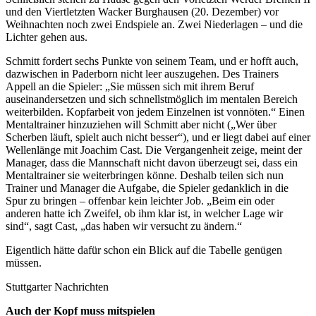
und den Viertletzten Wacker Burghausen (20. Dezember) vor
Weihnachten noch zwei Endspiele an. Zwei Niederlagen – und die
Lichter gehen aus.
Schmitt fordert sechs Punkte von seinem Team, und er hofft auch,
dazwischen in Paderborn nicht leer auszugehen. Des Trainers
Appell an die Spieler: „Sie müssen sich mit ihrem Beruf
auseinandersetzen und sich schnellstmöglich im mentalen Bereich
weiterbilden. Kopfarbeit von jedem Einzelnen ist vonnöten.“ Einen
Mentaltrainer hinzuziehen will Schmitt aber nicht („Wer über
Scherben läuft, spielt auch nicht besser“), und er liegt dabei auf einer
Wellenlänge mit Joachim Cast. Die Vergangenheit zeige, meint der
Manager, dass die Mannschaft nicht davon überzeugt sei, dass ein
Mentaltrainer sie weiterbringen könne. Deshalb teilen sich nun
Trainer und Manager die Aufgabe, die Spieler gedanklich in die
Spur zu bringen – offenbar kein leichter Job. „Beim ein oder
anderen hatte ich Zweifel, ob ihm klar ist, in welcher Lage wir
sind“, sagt Cast, „das haben wir versucht zu ändern.“
Eigentlich hätte dafür schon ein Blick auf die Tabelle genügen
müssen.
Stuttgarter Nachrichten
Auch der Kopf muss mitspielen