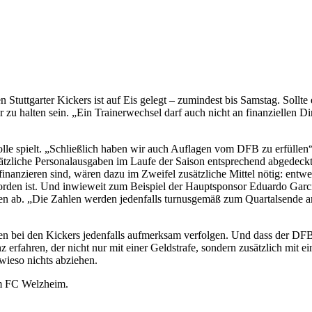
ttgarter Kickers ist auf Eis gelegt – zumindest bis Samstag. Sollte es
u halten sein. „Ein Trainerwechsel darf auch nicht an finanziellen Ding
lle spielt. „Schließlich haben wir auch Auflagen vom DFB zu erfüllen
usätzliche Personalausgaben im Laufe der Saison entsprechend abgedeck
inanzieren sind, wären dazu im Zweifel zusätzliche Mittel nötig: ent
rden ist. Und inwieweit zum Beispiel der Hauptsponsor Eduardo Garcia
aten ab. „Die Zahlen werden jedenfalls turnusgemäß zum Quartalsende a
bei den Kickers jedenfalls aufmerksam verfolgen. Und dass der DFB 
z erfahren, der nicht nur mit einer Geldstrafe, sondern zusätzlich mi
wieso nichts abziehen.
eim FC Welzheim.