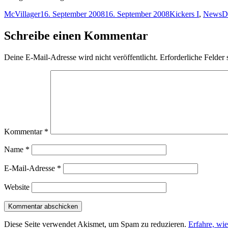
Autor
Veröffentlicht
Kategorien
S
McVillager
16. September 2008
16. September 2008
Kickers I
,
News
D
am
Schreibe einen Kommentar
Deine E-Mail-Adresse wird nicht veröffentlicht.
Erforderliche Felder 
Kommentar
*
Name
*
E-Mail-Adresse
*
Website
Diese Seite verwendet Akismet, um Spam zu reduzieren.
Erfahre, wi