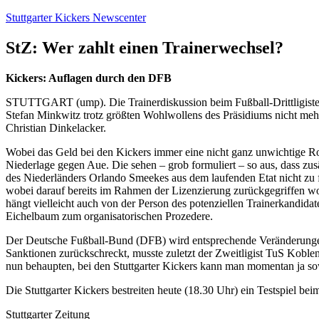
Zum
Stuttgarter Kickers Newscenter
Inhalt
springen
StZ: Wer zahlt einen Trainerwechsel?
Kickers: Auflagen durch den DFB
STUTTGART (ump). Die Trainerdiskussion beim Fußball-Drittligisten Stu
Stefan Minkwitz trotz größten Wohlwollens des Präsidiums nicht mehr z
Christian Dinkelacker.
Wobei das Geld bei den Kickers immer eine nicht ganz unwichtige Ro
Niederlage gegen Aue. Die sehen – grob formuliert – so aus, dass z
des Niederländers Orlando Smeekes aus dem laufenden Etat nicht zu f
wobei darauf bereits im Rahmen der Lizenzierung zurückgegriffen wo
hängt vielleicht auch von der Person des potenziellen Trainerkandid
Eichelbaum zum organisatorischen Prozedere.
Der Deutsche Fußball-Bund (DFB) wird entsprechende Veränderungen 
Sanktionen zurückschreckt, musste zuletzt der Zweitligist TuS Koblen
nun behaupten, bei den Stuttgarter Kickers kann man momentan ja so
Die Stuttgarter Kickers bestreiten heute (18.30 Uhr) ein Testspiel b
Stuttgarter Zeitung