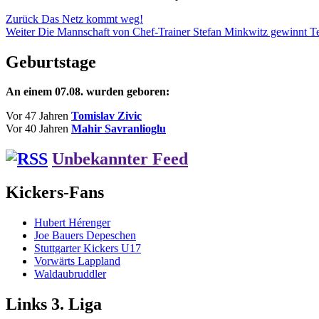
Beitragsnavigation
Vorheriger
Zurück
Das Netz kommt weg!
Nächster
Beitrag:
Weiter
Die Mannschaft von Chef-Trainer Stefan Minkwitz gewinnt Tes
Beitrag:
Geburtstage
An einem 07.08. wurden geboren:
Vor 47 Jahren
Tomislav Zivic
Vor 40 Jahren
Mahir Savranlioglu
Unbekannter Feed
Kickers-Fans
Hubert Hérenger
Joe Bauers Depeschen
Stuttgarter Kickers U17
Vorwärts Lappland
Waldaubruddler
Links 3. Liga