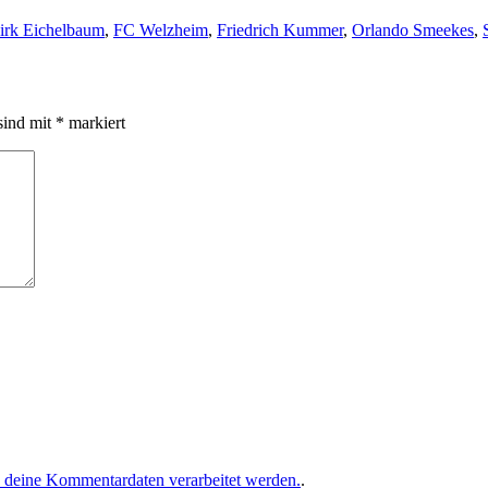
chlagwörter
irk Eichelbaum
,
FC Welzheim
,
Friedrich Kummer
,
Orlando Smeekes
,
sind mit
*
markiert
e deine Kommentardaten verarbeitet werden.
.