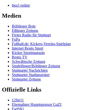
liga3 online
Medien
Böblinger Bote
Eßlinger Zeitung
Freies Radio für Stuttgart
FuPa
Fußball.de: Kickers-Vereins-Spielplan
Internet Regio Sport
Kicker Sportmagazin
Regio TV
Schwäbische Zeitung
Sindelfinger/Böblinger Zeitung
Stuttgarter Nachrichten
Stuttgarter Stadtanzeiger
Stuttgarter Zeitung
Offizielle Links
12für11
Ehemaliger Hauptsponsor GaZI
FadSKi