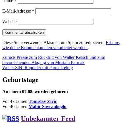
Name
*
E-Mail-Adresse
*
Website
Diese Seite verwendet Akismet, um Spam zu reduzieren.
Erfahre,
wie deine Kommentardaten verarbeitet werden.
.
Beitragsnavigation
Vorheriger
Zurück
Presse zum Rücktritt von Walter Kelsch und zum
Beitrag:
bevorstehenden Abgang von Mustafa Parmak
Nächster
Weiter
StN: Rapolder mit Parmak einig
Beitrag:
Geburtstage
An einem 07.08. wurden geboren:
Vor 47 Jahren
Tomislav Zivic
Vor 40 Jahren
Mahir Savranlioglu
Unbekannter Feed