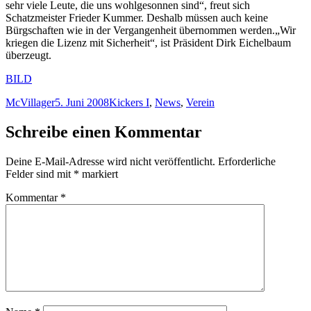
sehr viele Leute, die uns wohlgesonnen sind“, freut sich
Schatzmeister Frieder Kummer. Deshalb müssen auch keine
Bürgschaften wie in der Vergangenheit übernommen werden.„Wir
kriegen die Lizenz mit Sicherheit“, ist Präsident Dirk Eichelbaum
überzeugt.
BILD
Autor
Veröffentlicht
Kategorien
McVillager
5. Juni 2008
Kickers I
,
News
,
Verein
am
Schreibe einen Kommentar
Deine E-Mail-Adresse wird nicht veröffentlicht.
Erforderliche
Felder sind mit
*
markiert
Kommentar
*