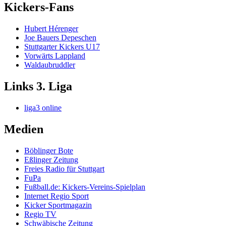
Kickers-Fans
Hubert Hérenger
Joe Bauers Depeschen
Stuttgarter Kickers U17
Vorwärts Lappland
Waldaubruddler
Links 3. Liga
liga3 online
Medien
Böblinger Bote
Eßlinger Zeitung
Freies Radio für Stuttgart
FuPa
Fußball.de: Kickers-Vereins-Spielplan
Internet Regio Sport
Kicker Sportmagazin
Regio TV
Schwäbische Zeitung