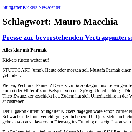
Zum
Stuttgarter Kickers Newscenter
Inhalt
springen
Schlagwort:
Mauro Macchia
Presse zur bevorstehenden Vertragsunters
Alles klar mit Parmak
Kickers rüsten weiter auf
STUTTGART (ump). Heute oder morgen soll Mustafa Parmak einen Vert
gefunden.
Pleiten, Pech und Pannen? Der erst zu Saisonbeginn ins Leben gerufe
kommt der Hilferuf zum Beispiel von der SpVgg Unterhaching. „Die L
Theo Zwanziger geschickt hat. Zudem hat sich Unterhaching in der 
anzustreben.
Der Ligakonkurrent Stuttgarter Kickers dagegen wäre schon zufrieden,
Schwachstelle Innenverteidigung zu beheben. Und jetzt steht auch e
gehe davon aus, dass er am Dienstag ins Training einsteigt“, sagt sein
Ein Probetraining wiederum soll Mauro Macchia vom SSV Reutlingen 