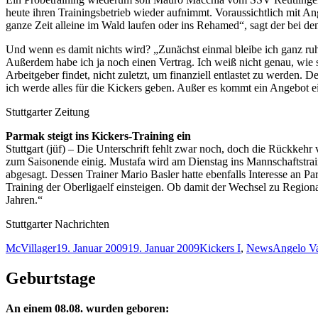
heute ihren Trainingsbetrieb wieder aufnimmt. Voraussichtlich mit Ang
ganze Zeit alleine im Wald laufen oder ins Rehamed“, sagt der bei den
Und wenn es damit nichts wird? „Zunächst einmal bleibe ich ganz ruhig
Außerdem habe ich ja noch einen Vertrag. Ich weiß nicht genau, wie s
Arbeitgeber findet, nicht zuletzt, um finanziell entlastet zu werden. D
ich werde alles für die Kickers geben. Außer es kommt ein Angebot eines
Stuttgarter Zeitung
Parmak steigt ins Kickers-Training ein
Stuttgart (jüf) – Die Unterschrift fehlt zwar noch, doch die Rückkehr 
zum Saisonende einig. Mustafa wird am Dienstag ins Mannschaftstraini
abgesagt. Dessen Trainer Mario Basler hatte ebenfalls Interesse an 
Training der Oberligaelf einsteigen. Ob damit der Wechsel zu Regionall
Jahren.“
Stuttgarter Nachrichten
Autor
Veröffentlicht
Kategorien
Schlagwör
McVillager
19. Januar 2009
19. Januar 2009
Kickers I
,
News
Angelo V
am
Geburtstage
An einem 08.08. wurden geboren: