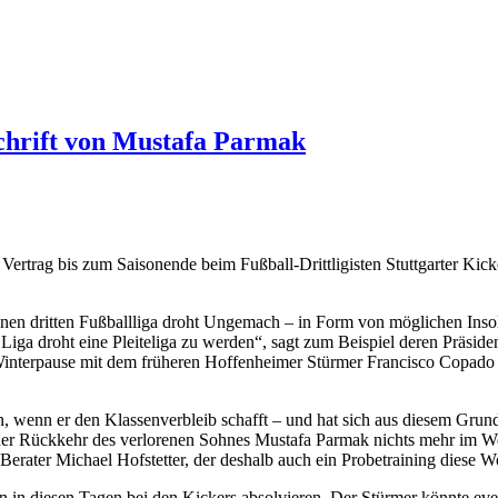
chrift von Mustafa Parmak
rag bis zum Saisonende beim Fußball-Drittligisten Stuttgarter Kicke
nen dritten Fußballliga droht Ungemach – in Form von möglichen Insol
iga droht eine Pleiteliga zu werden“, sagt zum Beispiel deren Präside
Winterpause mit dem früheren Hoffenheimer Stürmer Francisco Copado 
 wenn er den Klassenverbleib schafft – und hat sich aus diesem Grund 
iner Rückkehr des verlorenen Sohnes Mustafa Parmak nichts mehr im We
 Berater Michael Hofstetter, der deshalb auch ein Probetraining diese W
in diesen Tagen bei den Kickers absolvieren. Der Stürmer könnte eve