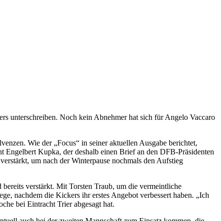
rs unterschreiben. Noch kein Abnehmer hat sich für Angelo Vaccaro
venzen. Wie der „Focus“ in seiner aktuellen Ausgabe berichtet,
nt Engelbert Kupka, der deshalb einen Brief an den DFB-Präsidenten
verstärkt, um nach der Winterpause nochmals den Aufstieg
bereits verstärkt. Mit Torsten Traub, um die vermeintliche
ge, nachdem die Kickers ihr erstes Angebot verbessert haben. „Ich
oche bei Eintracht Trier abgesagt hat.
ntuell auch bei der zweiten Mannschaft zum Einsatz kommen, die