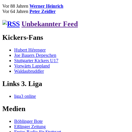
Vor 88 Jahren
Werner Heinrich
Vor 64 Jahren
Peter Zeidler
Unbekannter Feed
Kickers-Fans
Hubert Hérenger
Joe Bauers Depeschen
Stuttgarter Kickers U17
Vorwärts Lappland
Waldaubruddler
Links 3. Liga
liga3 online
Medien
Böblinger Bote
Eßlinger Zeitung
Freies Radio für Stuttgart