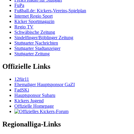
FuPa
Fußball.de: Kickers-Vereins-Spielplan
Internet Regio Sport
Kicker Sportmagazin
Regio TV
Schwäbische Zeitung
Sindelfinger/Böblinger Zeitung
Stuttgarter Nachrichten
Stuttgarter Stadtanzeiger
Stuttgarter Zeitung
Offizielle Links
12für11
Ehemaliger Hauptsponsor GaZI
FadSKi
Hauptsponsor Subaru
Kickers Jugend
Offizielle Homepage
Regionalliga-Links