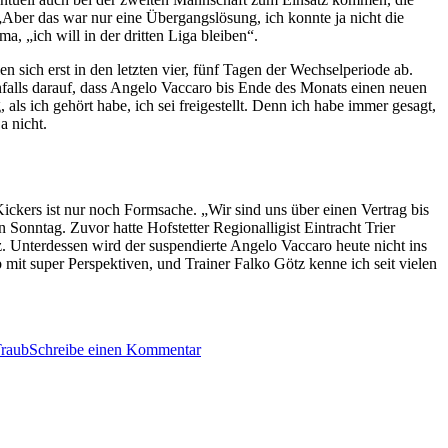
 „Aber das war nur eine Übergangslösung, ich konnte ja nicht die
, „ich will in der dritten Liga bleiben“.
n sich erst in den letzten vier, fünf Tagen der Wechselperiode ab.
enfalls darauf, dass Angelo Vaccaro bis Ende des Monats einen neuen
, als ich gehört habe, ich sei freigestellt. Denn ich habe immer gesagt,
a nicht.
 Kickers ist nur noch Formsache. „Wir sind uns über einen Vertrag bis
Sonntag. Zuvor hatte Hofstetter Regionalligist Eintracht Trier
. Unterdessen wird der suspendierte Angelo Vaccaro heute nicht ins
ub mit super Perspektiven, und Trainer Falko Götz kenne ich seit vielen
zu
Traub
Schreibe einen Kommentar
Presse
zur
bevorstehenden
Vertragsunterschrift
von