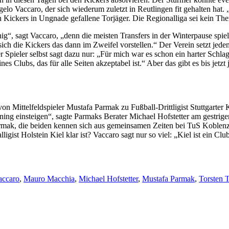
elo Vaccaro, der sich wiederum zuletzt in Reutlingen fit gehalten hat.
 Kickers in Ungnade gefallene Torjäger. Die Regionalliga sei kein Thema
“, sagt Vaccaro, „denn die meisten Transfers in der Winterpause spiele
ich die Kickers das dann im Zweifel vorstellen.“ Der Verein setzt jed
er Spieler selbst sagt dazu nur: „Für mich war es schon ein harter Schlag
 Clubs, das für alle Seiten akzeptabel ist.“ Aber das gibt es bis jetzt j
von Mittelfeldspieler Mustafa Parmak zu Fußball-Drittligist Stuttgarter
ng einsteigen“, sagte Parmaks Berater Michael Hofstetter am gestrigen 
Parmak, die beiden kennen sich aus gemeinsamen Zeiten bei TuS Koblenz
igist Holstein Kiel klar ist? Vaccaro sagt nur so viel: „Kiel ist ein Cl
ter
accaro
,
Mauro Macchia
,
Michael Hofstetter
,
Mustafa Parmak
,
Torsten 