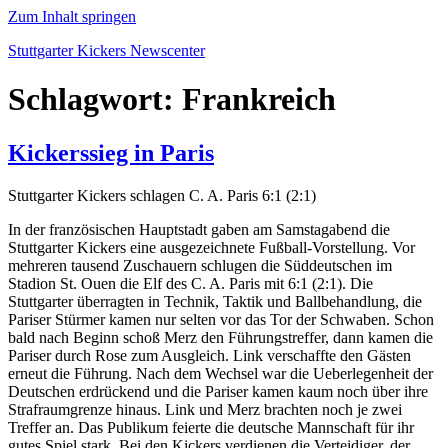
Zum Inhalt springen
Stuttgarter Kickers Newscenter
Schlagwort:
Frankreich
Kickerssieg in Paris
Stuttgarter Kickers schlagen C. A. Paris 6:1 (2:1)
In der französischen Hauptstadt gaben am Samstagabend die
Stuttgarter Kickers eine ausgezeichnete Fußball-Vorstellung. Vor
mehreren tausend Zuschauern schlugen die Süddeutschen im
Stadion St. Ouen die Elf des C. A. Paris mit 6:1 (2:1). Die
Stuttgarter überragten in Technik, Taktik und Ballbehandlung, die
Pariser Stürmer kamen nur selten vor das Tor der Schwaben. Schon
bald nach Beginn schoß Merz den Führungstreffer, dann kamen die
Pariser durch Rose zum Ausgleich. Link verschaffte den Gästen
erneut die Führung. Nach dem Wechsel war die Ueberlegenheit der
Deutschen erdrückend und die Pariser kamen kaum noch über ihre
Strafraumgrenze hinaus. Link und Merz brachten noch je zwei
Treffer an. Das Publikum feierte die deutsche Mannschaft für ihr
gutes Spiel stark. Bei den Kickers verdienen die Verteidiger, der