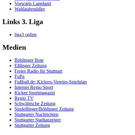
Vorwärts Lappland
Waldaubruddler
Links 3. Liga
liga3 online
Medien
Böblinger Bote
Eßlinger Zeitung
Freies Radio für Stuttgart
FuPa
Fußball.de: Kickers-Vereins-Spielplan
Internet Regio Sport
Kicker Sportmagazin
Regio TV
Schwäbische Zeitung
Sindelfinger/Böblinger Zeitung
Stuttgarter Nachrichten
Stuttgarter Stadtanzeiger
Stuttgarter Zeitung