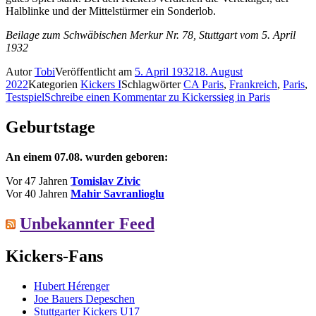
Halblinke und der Mittelstürmer ein Sonderlob.
Beilage zum Schwäbischen Merkur Nr. 78, Stuttgart vom 5. April
1932
Autor
Tobi
Veröffentlicht am
5. April 1932
18. August
2022
Kategorien
Kickers I
Schlagwörter
CA Paris
,
Frankreich
,
Paris
,
Testspiel
Schreibe einen Kommentar
zu Kickerssieg in Paris
Geburtstage
An einem 07.08. wurden geboren:
Vor 47 Jahren
Tomislav Zivic
Vor 40 Jahren
Mahir Savranlioglu
Unbekannter Feed
Kickers-Fans
Hubert Hérenger
Joe Bauers Depeschen
Stuttgarter Kickers U17