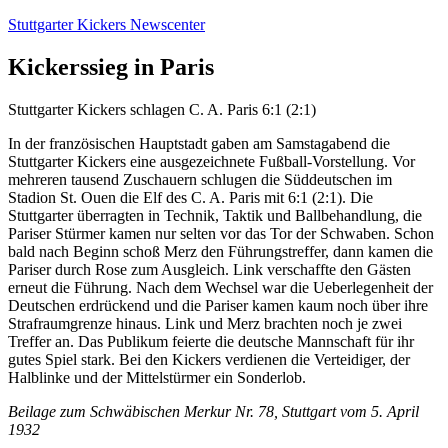
Zum
Stuttgarter Kickers Newscenter
Inhalt
springen
Kickerssieg in Paris
Stuttgarter Kickers schlagen C. A. Paris 6:1 (2:1)
In der französischen Hauptstadt gaben am Samstagabend die
Stuttgarter Kickers eine ausgezeichnete Fußball-Vorstellung. Vor
mehreren tausend Zuschauern schlugen die Süddeutschen im
Stadion St. Ouen die Elf des C. A. Paris mit 6:1 (2:1). Die
Stuttgarter überragten in Technik, Taktik und Ballbehandlung, die
Pariser Stürmer kamen nur selten vor das Tor der Schwaben. Schon
bald nach Beginn schoß Merz den Führungstreffer, dann kamen die
Pariser durch Rose zum Ausgleich. Link verschaffte den Gästen
erneut die Führung. Nach dem Wechsel war die Ueberlegenheit der
Deutschen erdrückend und die Pariser kamen kaum noch über ihre
Strafraumgrenze hinaus. Link und Merz brachten noch je zwei
Treffer an. Das Publikum feierte die deutsche Mannschaft für ihr
gutes Spiel stark. Bei den Kickers verdienen die Verteidiger, der
Halblinke und der Mittelstürmer ein Sonderlob.
Beilage zum Schwäbischen Merkur Nr. 78, Stuttgart vom 5. April
1932