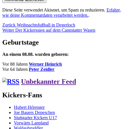
Diese Seite verwendet Akismet, um Spam zu reduzieren.
Erfahre,
wie deine Kommentardaten verarbeitet werden.
.
Beitragsnavigation
Vorheriger
Zurück
Weihnachtsfußball in Degerloch
Nächster
Beitrag:
Weiter
Der Kickerssieg auf dem Cannstatter Wasen
Beitrag:
Geburtstage
An einem 08.08. wurden geboren:
Vor 88 Jahren
Werner Heinrich
Vor 64 Jahren
Peter Zeidler
Unbekannter Feed
Kickers-Fans
Hubert Hérenger
Joe Bauers Depeschen
Stuttgarter Kickers U17
Vorwärts Lappland
Waldaubruddler