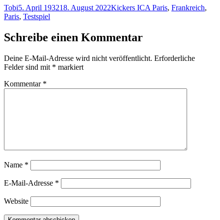
Autor
Veröffentlicht
Kategorien
Schlagwörter
Tobi
5. April 1932
18. August 2022
Kickers I
CA Paris
,
Frankreich
,
am
Paris
,
Testspiel
Schreibe einen Kommentar
Deine E-Mail-Adresse wird nicht veröffentlicht.
Erforderliche
Felder sind mit
*
markiert
Kommentar
*
Name
*
E-Mail-Adresse
*
Website