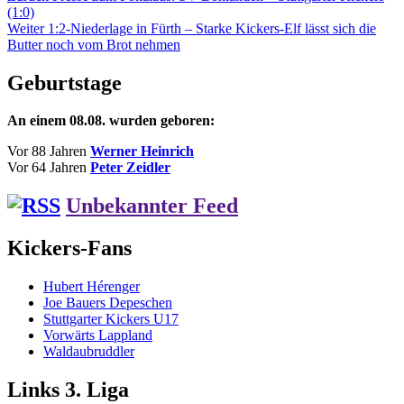
Beitrag:
(1:0)
Nächster
Weiter
1:2-Niederlage in Fürth – Starke Kickers-Elf lässt sich die
Beitrag:
Butter noch vom Brot nehmen
Geburtstage
An einem 08.08. wurden geboren:
Vor 88 Jahren
Werner Heinrich
Vor 64 Jahren
Peter Zeidler
Unbekannter Feed
Kickers-Fans
Hubert Hérenger
Joe Bauers Depeschen
Stuttgarter Kickers U17
Vorwärts Lappland
Waldaubruddler
Links 3. Liga