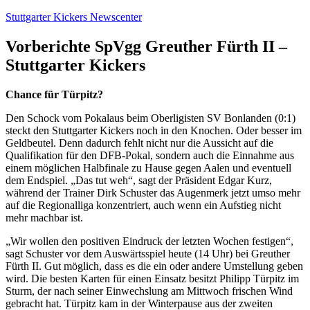
Zum
Stuttgarter Kickers Newscenter
Inhalt
springen
Vorberichte SpVgg Greuther Fürth II –
Stuttgarter Kickers
Chance für Türpitz?
Den Schock vom Pokalaus beim Oberligisten SV Bonlanden (0:1)
steckt den Stuttgarter Kickers noch in den Knochen. Oder besser im
Geldbeutel. Denn dadurch fehlt nicht nur die Aussicht auf die
Qualifikation für den DFB-Pokal, sondern auch die Einnahme aus
einem möglichen Halbfinale zu Hause gegen Aalen und eventuell
dem Endspiel. „Das tut weh“, sagt der Präsident Edgar Kurz,
während der Trainer Dirk Schuster das Augenmerk jetzt umso mehr
auf die Regionalliga konzentriert, auch wenn ein Aufstieg nicht
mehr machbar ist.
„Wir wollen den positiven Eindruck der letzten Wochen festigen“,
sagt Schuster vor dem Auswärtsspiel heute (14 Uhr) bei Greuther
Fürth II. Gut möglich, dass es die ein oder andere Umstellung geben
wird. Die besten Karten für einen Einsatz besitzt Philipp Türpitz im
Sturm, der nach seiner Einwechslung am Mittwoch frischen Wind
gebracht hat. Türpitz kam in der Winterpause aus der zweiten