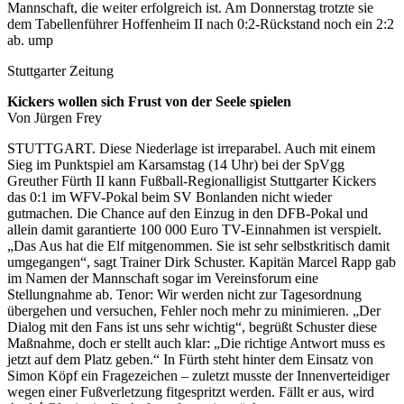
Mannschaft, die weiter erfolgreich ist. Am Donnerstag trotzte sie
dem Tabellenführer Hoffenheim II nach 0:2-Rückstand noch ein 2:2
ab. ump
Stuttgarter Zeitung
Kickers wollen sich Frust von der Seele spielen
Von Jürgen Frey
STUTTGART. Diese Niederlage ist irreparabel. Auch mit einem
Sieg im Punktspiel am Karsamstag (14 Uhr) bei der SpVgg
Greuther Fürth II kann Fußball-Regionalligist Stuttgarter Kickers
das 0:1 im WFV-Pokal beim SV Bonlanden nicht wieder
gutmachen. Die Chance auf den Einzug in den DFB-Pokal und
allein damit garantierte 100 000 Euro TV-Einnahmen ist verspielt.
„Das Aus hat die Elf mitgenommen. Sie ist sehr selbstkritisch damit
umgegangen“, sagt Trainer Dirk Schuster. Kapitän Marcel Rapp gab
im Namen der Mannschaft sogar im Vereinsforum eine
Stellungnahme ab. Tenor: Wir werden nicht zur Tagesordnung
übergehen und versuchen, Fehler noch mehr zu minimieren. „Der
Dialog mit den Fans ist uns sehr wichtig“, begrüßt Schuster diese
Maßnahme, doch er stellt auch klar: „Die richtige Antwort muss es
jetzt auf dem Platz geben.“ In Fürth steht hinter dem Einsatz von
Simon Köpf ein Fragezeichen – zuletzt musste der Innenverteidiger
wegen einer Fußverletzung fitgespritzt werden. Fällt er aus, wird