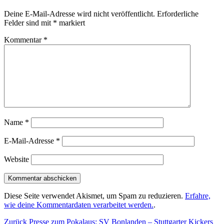
Deine E-Mail-Adresse wird nicht veröffentlicht.
Erforderliche
Felder sind mit
*
markiert
Kommentar
*
Name
*
E-Mail-Adresse
*
Website
Diese Seite verwendet Akismet, um Spam zu reduzieren.
Erfahre,
wie deine Kommentardaten verarbeitet werden.
.
Beitragsnavigation
Vorheriger
Zurück
Presse zum Pokalaus: SV Bonlanden – Stuttgarter Kickers