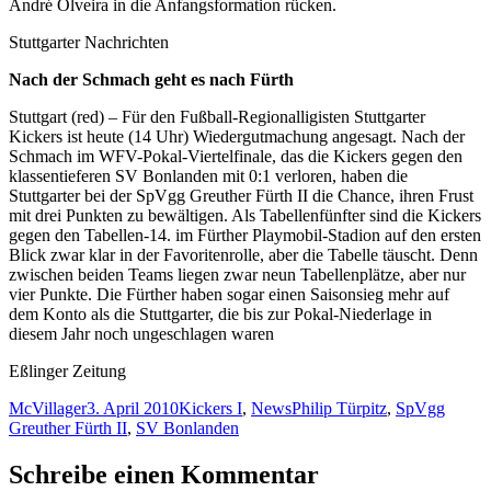
André Olveira in die Anfangsformation rücken.
Stuttgarter Nachrichten
Nach der Schmach geht es nach Fürth
Stuttgart (red) – Für den Fußball-Regionalligisten Stuttgarter
Kickers ist heute (14 Uhr) Wiedergutmachung angesagt. Nach der
Schmach im WFV-Pokal-Viertelfinale, das die Kickers gegen den
klassentieferen SV Bonlanden mit 0:1 verloren, haben die
Stuttgarter bei der SpVgg Greuther Fürth II die Chance, ihren Frust
mit drei Punkten zu bewältigen. Als Tabellenfünfter sind die Kickers
gegen den Tabellen-14. im Fürther Playmobil-Stadion auf den ersten
Blick zwar klar in der Favoritenrolle, aber die Tabelle täuscht. Denn
zwischen beiden Teams liegen zwar neun Tabellenplätze, aber nur
vier Punkte. Die Fürther haben sogar einen Saisonsieg mehr auf
dem Konto als die Stuttgarter, die bis zur Pokal-Niederlage in
diesem Jahr noch ungeschlagen waren
Eßlinger Zeitung
Autor
Veröffentlicht
Kategorien
Schlagwörter
McVillager
3. April 2010
Kickers I
,
News
Philip Türpitz
,
SpVgg
am
Greuther Fürth II
,
SV Bonlanden
Schreibe einen Kommentar