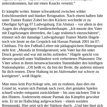
unterzukommen, hat mir einen Knacks versetzt.“
Er kämpfte weiter. Immer schwankend zwischen wilder
Entschlossenheit und blanker Resignation. Nach einem halben Jahr
unter Trainer Rainer Zobel bei den Kickers wechselte er zu
Oberligist SpVgg 07 Ludwigsburg. Ein Absturz – vor allem in den
Augen des ehrgeizigen Familienoberhaupts. „Ich musste den Vater
mit Engelszungen überreden, die Lage realistisch einzuschätzen“,
erinnert sich der damalige Ludwigsburger Trainer Martin Hägele
noch wie heute an das Gespräch mit Hassan Parmak 2001 im 07-
Clubhaus. Für den Fußball-Lehrer mit pädagogischem Hintergrund
steht fest: „Mustafa ist fremdgesteuert, sein Vater hat ihn unter
Druck gesetzt und war mit nichts zufrieden.“ Hägele spricht von
diesem speziell unter Südländern weit verbreiteten Phänomen: Die
Väter sehen in ihrem heranwachsenden Stammhalter den künftigen
Nationalspieler. „Oft heißt es, du bist der Beste, die anderen müssen
für dich rennen. Diese Haltung ist im Aktivenalter nur schwer zu
korrigieren“, weiß Hägele.
Man muss kein Psychologe sein, um zu erahnen, dass dies ein
Grund ist, warum sich Parmak nach zwei, drei genialen Spielen
schnell wieder entspannt zurücklehnte – bis zum nächsten Tritt in
den Hintern. Andererseits müsste Parmak das Kämpfen gewohnt
sein. Er ist im Hallschlag aufgewachsen – einem sozialen
Brennpunkt. Hier setzt sich der Stärkere durch. „Und hier lässt sich