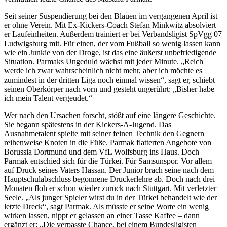
Seit seiner Suspendierung bei den Blauen im vergangenen April ist
er ohne Verein. Mit Ex-Kickers-Coach Stefan Minkwitz absolviert
er Laufeinheiten. Außerdem trainiert er bei Verbandsligist SpVgg 07
Ludwigsburg mit. Für einen, der vom Fußball so wenig lassen kann
wie ein Junkie von der Droge, ist das eine äußerst unbefriedigende
Situation. Parmaks Ungeduld wächst mit jeder Minute. „Reich
werde ich zwar wahrscheinlich nicht mehr, aber ich möchte es
zumindest in der dritten Liga noch einmal wissen“, sagt er, schiebt
seinen Oberkörper nach vorn und gesteht ungerührt: „Bisher habe
ich mein Talent vergeudet.“
Wer nach den Ursachen forscht, stößt auf eine längere Geschichte.
Sie begann spätestens in der Kickers-A-Jugend. Das
Ausnahmetalent spielte mit seiner feinen Technik den Gegnern
reihenweise Knoten in die Füße. Parmak flatterten Angebote von
Borussia Dortmund und dem VfL Wolfsburg ins Haus. Doch
Parmak entschied sich für die Türkei. Für Samsunspor. Vor allem
auf Druck seines Vaters Hassan. Der Junior brach seine nach dem
Hauptschulabschluss begonnene Druckerlehre ab. Doch nach drei
Monaten floh er schon wieder zurück nach Stuttgart. Mit verletzter
Seele. „Als junger Spieler wirst du in der Türkei behandelt wie der
letzte Dreck“, sagt Parmak. Als müsste er seine Worte ein wenig
wirken lassen, nippt er gelassen an einer Tasse Kaffee – dann
ergänzt er: „Die verpasste Chance, bei einem Bundesligisten