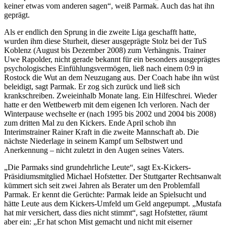
keiner etwas vom anderen sagen“, weiß Parmak. Auch das hat ihn
geprägt.
Als er endlich den Sprung in die zweite Liga geschafft hatte,
wurden ihm diese Sturheit, dieser ausgeprägte Stolz bei der TuS
Koblenz (August bis Dezember 2008) zum Verhängnis. Trainer
Uwe Rapolder, nicht gerade bekannt für ein besonders ausgeprägtes
psychologisches Einfühlungsvermögen, ließ nach einem 0:9 in
Rostock die Wut an dem Neuzugang aus. Der Coach habe ihn wüst
beleidigt, sagt Parmak. Er zog sich zurück und ließ sich
krankschreiben. Zweieinhalb Monate lang. Ein Hilfeschrei. Wieder
hatte er den Wettbewerb mit dem eigenen Ich verloren. Nach der
Winterpause wechselte er (nach 1995 bis 2002 und 2004 bis 2008)
zum dritten Mal zu den Kickers. Ende April schob ihn
Interimstrainer Rainer Kraft in die zweite Mannschaft ab. Die
nächste Niederlage in seinem Kampf um Selbstwert und
Anerkennung – nicht zuletzt in den Augen seines Vaters.
„Die Parmaks sind grundehrliche Leute“, sagt Ex-Kickers-
Präsidiumsmitglied Michael Hofstetter. Der Stuttgarter Rechtsanwalt
kümmert sich seit zwei Jahren als Berater um den Problemfall
Parmak. Er kennt die Gerüchte: Parmak leide an Spielsucht und
hätte Leute aus dem Kickers-Umfeld um Geld angepumpt. „Mustafa
hat mir versichert, dass dies nicht stimmt“, sagt Hofstetter, räumt
aber ein: „Er hat schon Mist gemacht und nicht mit eiserner