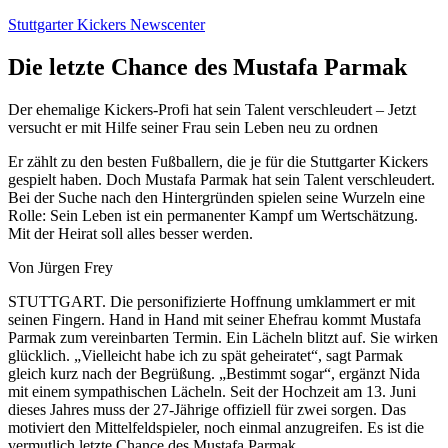
Zum
Stuttgarter Kickers Newscenter
Inhalt
springen
Die letzte Chance des Mustafa Parmak
Der ehemalige Kickers-Profi hat sein Talent verschleudert – Jetzt
versucht er mit Hilfe seiner Frau sein Leben neu zu ordnen
Er zählt zu den besten Fußballern, die je für die Stuttgarter Kickers
gespielt haben. Doch Mustafa Parmak hat sein Talent verschleudert.
Bei der Suche nach den Hintergründen spielen seine Wurzeln eine
Rolle: Sein Leben ist ein permanenter Kampf um Wertschätzung.
Mit der Heirat soll alles besser werden.
Von Jürgen Frey
STUTTGART. Die personifizierte Hoffnung umklammert er mit
seinen Fingern. Hand in Hand mit seiner Ehefrau kommt Mustafa
Parmak zum vereinbarten Termin. Ein Lächeln blitzt auf. Sie wirken
glücklich. „Vielleicht habe ich zu spät geheiratet“, sagt Parmak
gleich kurz nach der Begrüßung. „Bestimmt sogar“, ergänzt Nida
mit einem sympathischen Lächeln. Seit der Hochzeit am 13. Juni
dieses Jahres muss der 27-Jährige offiziell für zwei sorgen. Das
motiviert den Mittelfeldspieler, noch einmal anzugreifen. Es ist die
vermutlich letzte Chance des Mustafa Parmak.