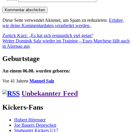
Diese Seite verwendet Akismet, um Spam zu reduzieren.
Erfahre,
wie deine Kommentardaten verarbeitet werden.
.
Beitragsnavigation
Vorheriger
Zurück
Kurz: „Es hat sich erstaunlich viel getan“
Nächster
Beitrag:
Weiter
Dominik Salz wieder im Training – Enzo Marchese fällt auch
Beitrag:
in Alzenau aus
Geburtstage
An einem 06.08. wurden geboren:
Vor 41 Jahren
Manuel Salz
Unbekannter Feed
Kickers-Fans
Hubert Hérenger
Joe Bauers Depeschen
Stuttgarter Kickers U17