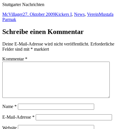
Stuttgarter Nachrichten
Autor
Veröffentlicht
Kategorien
Schlagwörter
McVillager
27. Oktober 2009
Kickers I
,
News
,
Verein
Mustafa
am
Parmak
Schreibe einen Kommentar
Deine E-Mail-Adresse wird nicht veröffentlicht.
Erforderliche
Felder sind mit
*
markiert
Kommentar
*
Name
*
E-Mail-Adresse
*
Website