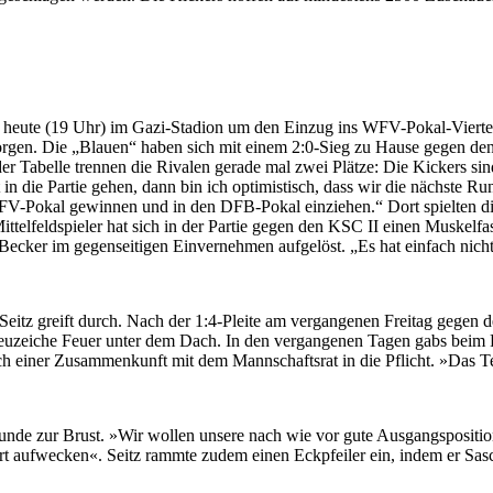
 es heute (19 Uhr) im Gazi-Stadion um den Einzug ins WFV-Pokal-Vierte
sorgen. Die „Blauen“ haben sich mit einem 2:0-Sieg zu Hause gegen den
 der Tabelle trennen die Rivalen gerade mal zwei Plätze: Die Kickers si
n die Partie gehen, dann bin ich optimistisch, dass wir die nächste Run
FV-Pokal gewinnen und in den DFB-Pokal einziehen.“ Dort spielten die 
telfeldspieler hat sich in der Partie gegen den KSC II einen Muskelfa
ecker im gegenseitigen Einvernehmen aufgelöst. „Es hat einfach nicht
Seitz greift durch. Nach der 1:4-Pleite am vergangenen Freitag gegen 
reuzeiche Feuer unter dem Dach. In den vergangenen Tagen gabs beim F
ach einer Zusammenkunft mit dem Mannschaftsrat in die Pflicht. »Das T
unde zur Brust. »Wir wollen unsere nach wie vor gute Ausgangsposition 
t aufwecken«. Seitz rammte zudem einen Eckpfeiler ein, indem er Sascha