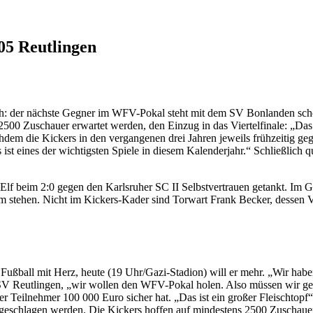
 05 Reutlingen
h: der nächste Gegner im WFV-Pokal steht mit dem SV Bonlanden schon 
0 Zuschauer erwartet werden, den Einzug in das Viertelfinale: „Das is
chdem die Kickers in den vergangenen drei Jahren jeweils frühzeitig g
st eines der wichtigsten Spiele in diesem Kalenderjahr.“ Schließlich 
e Elf beim 2:0 gegen den Karlsruher SC II Selbstvertrauen getankt. Im
 stehen. Nicht im Kickers-Kader sind Torwart Frank Becker, dessen V
all mit Herz, heute (19 Uhr/Gazi-Stadion) will er mehr. „Wir haben e
n SSV Reutlingen, „wir wollen den WFV-Pokal holen. Also müssen wir g
r Teilnehmer 100 000 Euro sicher hat. „Das ist ein großer Fleischtopf“
 geschlagen werden. Die Kickers hoffen auf mindestens 2500 Zuschauer