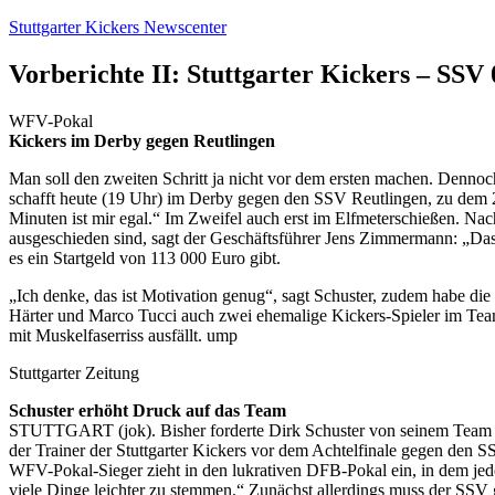
Zum
Stuttgarter Kickers Newscenter
Inhalt
springen
Vorberichte II: Stuttgarter Kickers – SSV
WFV-Pokal
Kickers im Derby gegen Reutlingen
Man soll den zweiten Schritt ja nicht vor dem ersten machen. Dennoc
schafft heute (19 Uhr) im Derby gegen den SSV Reutlingen, zu dem 250
Minuten ist mir egal.“ Im Zweifel auch erst im Elfmeterschießen. Na
ausgeschieden sind, sagt der Geschäftsführer Jens Zimmermann: „Das i
es ein Startgeld von 113 000 Euro gibt.
„Ich denke, das ist Motivation genug“, sagt Schuster, zudem habe di
Härter und Marco Tucci auch zwei ehemalige Kickers-Spieler im Team
mit Muskelfaserriss ausfällt. ump
Stuttgarter Zeitung
Schuster erhöht Druck auf das Team
STUTTGART (jok). Bisher forderte Dirk Schuster von seinem Team Fußb
der Trainer der Stuttgarter Kickers vor dem Achtelfinale gegen de
WFV-Pokal-Sieger zieht in den lukrativen DFB-Pokal ein, in dem jede
viele Dinge leichter zu stemmen.“ Zunächst allerdings muss der SSV