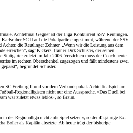
lfinale. Achtelfinal-Gegner ist der Liga-Konkurrent SSV Reutlingen.
 Karlsruher SC II auf die Pokalpartie eingestimmt, während der SSV
nd Achter, die Reutlinger Zehnter. „Wenn wir die Leistung aus dem
de erreichen“, sagt Kickers-Trainer Dirk Schuster, der seinen
Stuttgarter zuletzt im Jahr 2006. Verzichten muss der Coach heute
serriss im rechten Oberschenkel zugezogen und fällt mindestens zwei
 gepasst“, begründet Schuster.
den SC Freiburg II und vor dem Verbandspokal- Achtelfinalspiel am
ußball-Regionalligisten nicht nur eine Aussprache. »Das Duell bei
eam war zuletzt etwas leblos«, so Braun.
in der Regionalliga nicht aufs Spiel setzen«, so der 45-jährige Ex-
 Boller als Kapitän absetzte. Ab heute trägt der bisherige