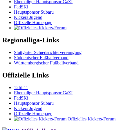
Ehemaliger Hauptsponsor GaZI
FadSKi
Hauptsponsor Subaru
Kickers Jugend
Offizielle Homepage
Regionalliga-Links
Stuttgarter Schiedsrichtervereinigung
Süddeutscher Fußballverband
Württembergischer Fußballverband
Offizielle Links
12für11
Ehemaliger Hauptsponsor GaZI
FadSKi
Hauptsponsor Subaru
Kickers Jugend
Offizielle Homepage
Offizielles Kickers-Forum