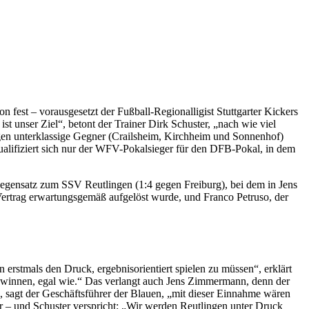
fest – vorausgesetzt der Fußball-Regionalligist Stuttgarter Kickers
t unser Ziel“, betont der Trainer Dirk Schuster, „nach wie viel
egen unterklassige Gegner (Crailsheim, Kirchheim und Sonnenhof)
qualifiziert sich nur der WFV-Pokalsieger für den DFB-Pokal, in dem
 Gegensatz zum SSV Reutlingen (1:4 gegen Freiburg), bei dem in Jens
ertrag erwartungsgemäß aufgelöst wurde, und Franco Petruso, der
rstmals den Druck, ergebnisorientiert spielen zu müssen“, erklärt
ewinnen, egal wie.“ Das verlangt auch Jens Zimmermann, denn der
, sagt der Geschäftsführer der Blauen, „mit dieser Einnahme wären
 – und Schuster verspricht: „Wir werden Reutlingen unter Druck