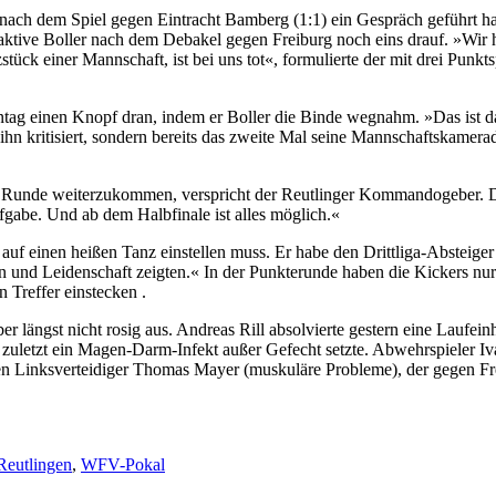
its nach dem Spiel gegen Eintracht Bamberg (1:1) ein Gespräch geführt h
 aktive Boller nach dem Debakel gegen Freiburg noch eins drauf. »Wir 
stück einer Mannschaft, ist bei uns tot«, formulierte der mit drei Punk
g einen Knopf dran, indem er Boller die Binde wegnahm. »Das ist das N
nur ihn kritisiert, sondern bereits das zweite Mal seine Mannschaftskam
ine Runde weiterzukommen, verspricht der Reutlinger Kommandogeber. De
fgabe. Und ab dem Halbfinale ist alles möglich.«
 auf einen heißen Tanz einstellen muss. Er habe den Drittliga-Abstei
hten und Leidenschaft zeigten.« In der Punkterunde haben die Kickers 
 Treffer einstecken .
r längst nicht rosig aus. Andreas Rill absolvierte gestern eine Laufeinh
 zuletzt ein Magen-Darm-Infekt außer Gefecht setzte. Abwehrspieler I
erden Linksverteidiger Thomas Mayer (muskuläre Probleme), der gegen 
rter
eutlingen
,
WFV-Pokal