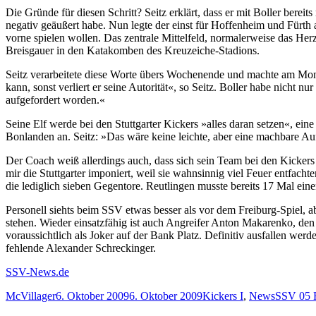
Die Gründe für diesen Schritt? Seitz erklärt, dass er mit Boller bere
negativ geäußert habe. Nun legte der einst für Hoffenheim und Fürth
vorne spielen wollen. Das zentrale Mittelfeld, normalerweise das Herz
Breisgauer in den Katakomben des Kreuzeiche-Stadions.
Seitz verarbeitete diese Worte übers Wochenende und machte am Monta
kann, sonst verliert er seine Autorität«, so Seitz. Boller habe nicht 
aufgefordert worden.«
Seine Elf werde bei den Stuttgarter Kickers »alles daran setzen«, e
Bonlanden an. Seitz: »Das wäre keine leichte, aber eine machbare Au
Der Coach weiß allerdings auch, dass sich sein Team bei den Kickers
mir die Stuttgarter imponiert, weil sie wahnsinnig viel Feuer entfac
die lediglich sieben Gegentore. Reutlingen musste bereits 17 Mal einen
Personell siehts beim SSV etwas besser als vor dem Freiburg-Spiel, abe
stehen. Wieder einsatzfähig ist auch Angreifer Anton Makarenko, den
voraussichtlich als Joker auf der Bank Platz. Definitiv ausfallen w
fehlende Alexander Schreckinger.
SSV-News.de
Autor
Veröffentlicht
Kategorien
Schlagwö
McVillager
6. Oktober 2009
6. Oktober 2009
Kickers I
,
News
SSV 05 R
am