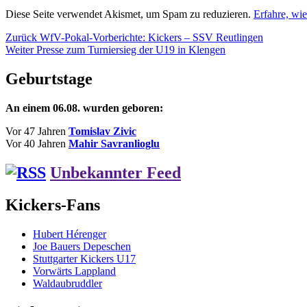
Diese Seite verwendet Akismet, um Spam zu reduzieren.
Erfahre, wi
Beitragsnavigation
Vorheriger
Zurück
WfV-Pokal-Vorberichte: Kickers – SSV Reutlingen
Nächster
Beitrag:
Weiter
Presse zum Turniersieg der U19 in Klengen
Beitrag:
Geburtstage
An einem 06.08. wurden geboren:
Vor 47 Jahren
Tomislav Zivic
Vor 40 Jahren
Mahir Savranlioglu
Unbekannter Feed
Kickers-Fans
Hubert Hérenger
Joe Bauers Depeschen
Stuttgarter Kickers U17
Vorwärts Lappland
Waldaubruddler