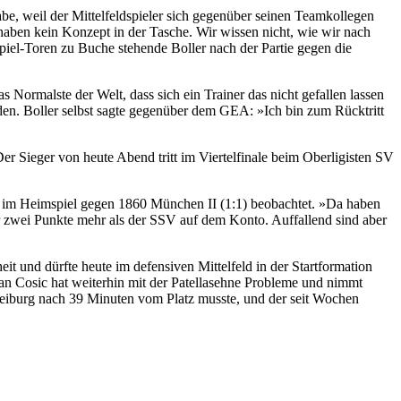
abe, weil der Mittelfeldspieler sich gegenüber seinen Teamkollegen
haben kein Konzept in der Tasche. Wir wissen nicht, wie wir nach
tspiel-Toren zu Buche stehende Boller nach der Partie gegen die
ormalste der Welt, dass sich ein Trainer das nicht gefallen lassen
eraden. Boller selbst sagte gegenüber dem GEA: »Ich bin zum Rücktritt
r Sieger von heute Abend tritt im Viertelfinale beim Oberligisten SV
ger im Heimspiel gegen 1860 München II (1:1) beobachtet. »Da haben
nur zwei Punkte mehr als der SSV auf dem Konto. Auffallend sind aber
eit und dürfte heute im defensiven Mittelfeld in der Startformation
van Cosic hat weiterhin mit der Patellasehne Probleme und nimmt
Freiburg nach 39 Minuten vom Platz musste, und der seit Wochen