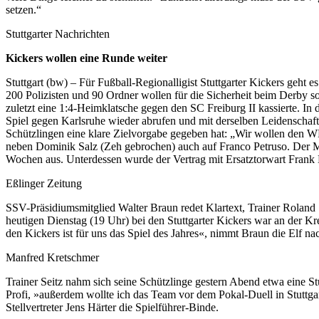
setzen.“
Stuttgarter Nachrichten
Kickers wollen eine Runde weiter
Stuttgart (bw) – Für Fußball-Regionalligist Stuttgarter Kickers geht
200 Polizisten und 90 Ordner wollen für die Sicherheit beim Derby 
zuletzt eine 1:4-Heimklatsche gegen den SC Freiburg II kassierte. In
Spiel gegen Karlsruhe wieder abrufen und mit derselben Leidenschaft i
Schützlingen eine klare Zielvorgabe gegeben hat: „Wir wollen den W
neben Dominik Salz (Zeh gebrochen) auch auf Franco Petruso. Der Mit
Wochen aus. Unterdessen wurde der Vertrag mit Ersatztorwart Frank B
Eßlinger Zeitung
SSV-Präsidiumsmitglied Walter Braun redet Klartext, Trainer Roland 
heutigen Dienstag (19 Uhr) bei den Stuttgarter Kickers war an der K
den Kickers ist für uns das Spiel des Jahres«, nimmt Braun die Elf n
Manfred Kretschmer
Trainer Seitz nahm sich seine Schützlinge gestern Abend etwa eine St
Profi, »außerdem wollte ich das Team vor dem Pokal-Duell in Stuttgar
Stellvertreter Jens Härter die Spielführer-Binde.