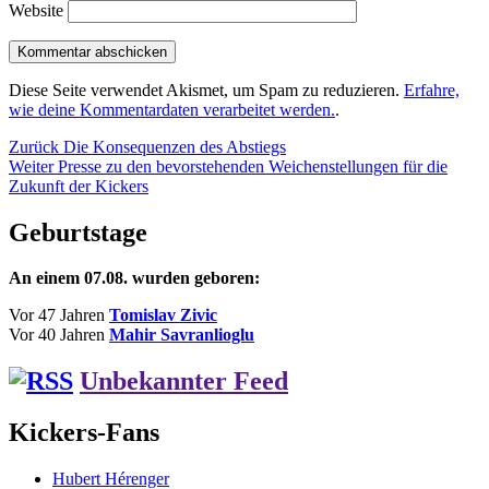
Website
Diese Seite verwendet Akismet, um Spam zu reduzieren.
Erfahre,
wie deine Kommentardaten verarbeitet werden.
.
Beitragsnavigation
Vorheriger
Zurück
Die Konsequenzen des Abstiegs
Nächster
Beitrag:
Weiter
Presse zu den bevorstehenden Weichenstellungen für die
Beitrag:
Zukunft der Kickers
Geburtstage
An einem 07.08. wurden geboren:
Vor 47 Jahren
Tomislav Zivic
Vor 40 Jahren
Mahir Savranlioglu
Unbekannter Feed
Kickers-Fans
Hubert Hérenger