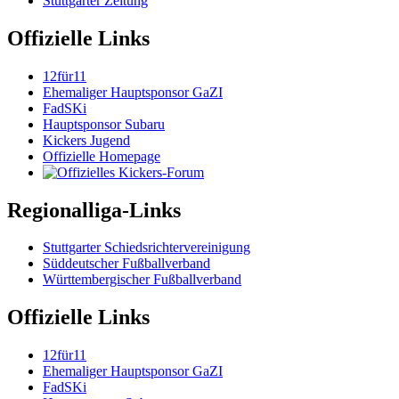
Stuttgarter Zeitung
Offizielle Links
12für11
Ehemaliger Hauptsponsor GaZI
FadSKi
Hauptsponsor Subaru
Kickers Jugend
Offizielle Homepage
Regionalliga-Links
Stuttgarter Schiedsrichtervereinigung
Süddeutscher Fußballverband
Württembergischer Fußballverband
Offizielle Links
12für11
Ehemaliger Hauptsponsor GaZI
FadSKi