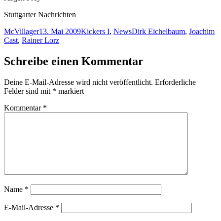
Stuttgarter Nachrichten
Autor
Veröffentlicht
Kategorien
Schlagwörter
McVillager
13. Mai 2009
Kickers I
,
News
Dirk Eichelbaum
,
Joachim
am
Cast
,
Rainer Lorz
Schreibe einen Kommentar
Deine E-Mail-Adresse wird nicht veröffentlicht.
Erforderliche
Felder sind mit
*
markiert
Kommentar
*
Name
*
E-Mail-Adresse
*