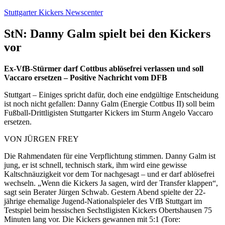
Zum
Stuttgarter Kickers Newscenter
Inhalt
springen
StN: Danny Galm spielt bei den Kickers
vor
Ex-VfB-Stürmer darf Cottbus ablösefrei verlassen und soll
Vaccaro ersetzen – Positive Nachricht vom DFB
Stuttgart – Einiges spricht dafür, doch eine endgültige Entscheidung
ist noch nicht gefallen: Danny Galm (Energie Cottbus II) soll beim
Fußball-Drittligisten Stuttgarter Kickers im Sturm Angelo Vaccaro
ersetzen.
VON JÜRGEN FREY
Die Rahmendaten für eine Verpflichtung stimmen. Danny Galm ist
jung, er ist schnell, technisch stark, ihm wird eine gewisse
Kaltschnäuzigkeit vor dem Tor nachgesagt – und er darf ablösefrei
wechseln. „Wenn die Kickers Ja sagen, wird der Transfer klappen“,
sagt sein Berater Jürgen Schwab. Gestern Abend spielte der 22-
jährige ehemalige Jugend-Nationalspieler des VfB Stuttgart im
Testspiel beim hessischen Sechstligisten Kickers Obertshausen 75
Minuten lang vor. Die Kickers gewannen mit 5:1 (Tore: