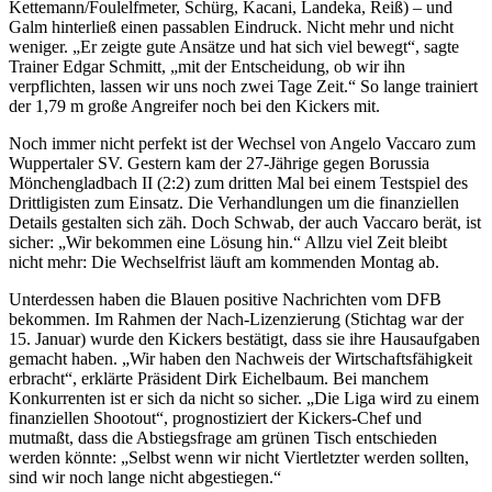
Kettemann/Foulelfmeter, Schürg, Kacani, Landeka, Reiß) – und
Galm hinterließ einen passablen Eindruck. Nicht mehr und nicht
weniger. „Er zeigte gute Ansätze und hat sich viel bewegt“, sagte
Trainer Edgar Schmitt, „mit der Entscheidung, ob wir ihn
verpflichten, lassen wir uns noch zwei Tage Zeit.“ So lange trainiert
der 1,79 m große Angreifer noch bei den Kickers mit.
Noch immer nicht perfekt ist der Wechsel von Angelo Vaccaro zum
Wuppertaler SV. Gestern kam der 27-Jährige gegen Borussia
Mönchengladbach II (2:2) zum dritten Mal bei einem Testspiel des
Drittligisten zum Einsatz. Die Verhandlungen um die finanziellen
Details gestalten sich zäh. Doch Schwab, der auch Vaccaro berät, ist
sicher: „Wir bekommen eine Lösung hin.“ Allzu viel Zeit bleibt
nicht mehr: Die Wechselfrist läuft am kommenden Montag ab.
Unterdessen haben die Blauen positive Nachrichten vom DFB
bekommen. Im Rahmen der Nach-Lizenzierung (Stichtag war der
15. Januar) wurde den Kickers bestätigt, dass sie ihre Hausaufgaben
gemacht haben. „Wir haben den Nachweis der Wirtschaftsfähigkeit
erbracht“, erklärte Präsident Dirk Eichelbaum. Bei manchem
Konkurrenten ist er sich da nicht so sicher. „Die Liga wird zu einem
finanziellen Shootout“, prognostiziert der Kickers-Chef und
mutmaßt, dass die Abstiegsfrage am grünen Tisch entschieden
werden könnte: „Selbst wenn wir nicht Viertletzter werden sollten,
sind wir noch lange nicht abgestiegen.“