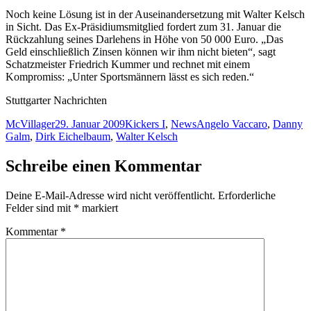
Noch keine Lösung ist in der Auseinandersetzung mit Walter Kelsch
in Sicht. Das Ex-Präsidiumsmitglied fordert zum 31. Januar die
Rückzahlung seines Darlehens in Höhe von 50 000 Euro. „Das
Geld einschließlich Zinsen können wir ihm nicht bieten“, sagt
Schatzmeister Friedrich Kummer und rechnet mit einem
Kompromiss: „Unter Sportsmännern lässt es sich reden.“
Stuttgarter Nachrichten
Autor
Veröffentlicht
Kategorien
Schlagwörter
McVillager
29. Januar 2009
Kickers I
,
News
Angelo Vaccaro
,
Danny
am
Galm
,
Dirk Eichelbaum
,
Walter Kelsch
Schreibe einen Kommentar
Deine E-Mail-Adresse wird nicht veröffentlicht.
Erforderliche
Felder sind mit
*
markiert
Kommentar
*