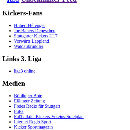
Kickers-Fans
Hubert Hérenger
Joe Bauers Depeschen
Stuttgarter Kickers U17
Vorwärts Lappland
Waldaubruddler
Links 3. Liga
liga3 online
Medien
Böblinger Bote
Eßlinger Zeitung
Freies Radio für Stuttgart
FuPa
Fußball.de: Kickers-Vereins-Spielplan
Internet Regio Sport
Kicker Sportmagazin