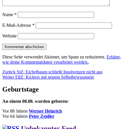
Name
*
E-Mail-Adresse
*
Website
Diese Seite verwendet Akismet, um Spam zu reduzieren.
Erfahre,
wie deine Kommentardaten verarbeitet werden.
.
Beitragsnavigation
Vorheriger
Zurück
StZ: Eichelbaum schließt Insolvenzen nicht aus
Nächster
Beitrag:
Weiter
EßZ: Kickers mit neuem Selbstbewusstsein
Beitrag:
Geburtstage
An einem 08.08. wurden geboren:
Vor 88 Jahren
Werner Heinrich
Vor 64 Jahren
Peter Zeidler
Unbekannter Feed