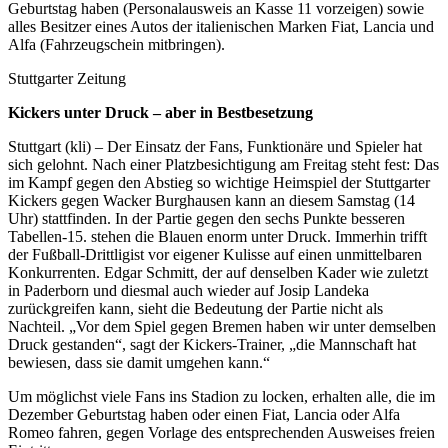
Geburtstag haben (Personalausweis an Kasse 11 vorzeigen) sowie
alles Besitzer eines Autos der italienischen Marken Fiat, Lancia und
Alfa (Fahrzeugschein mitbringen).
Stuttgarter Zeitung
Kickers unter Druck – aber in Bestbesetzung
Stuttgart (kli) – Der Einsatz der Fans, Funktionäre und Spieler hat
sich gelohnt. Nach einer Platzbesichtigung am Freitag steht fest: Das
im Kampf gegen den Abstieg so wichtige Heimspiel der Stuttgarter
Kickers gegen Wacker Burghausen kann an diesem Samstag (14
Uhr) stattfinden. In der Partie gegen den sechs Punkte besseren
Tabellen-15. stehen die Blauen enorm unter Druck. Immerhin trifft
der Fußball-Drittligist vor eigener Kulisse auf einen unmittelbaren
Konkurrenten. Edgar Schmitt, der auf denselben Kader wie zuletzt
in Paderborn und diesmal auch wieder auf Josip Landeka
zurückgreifen kann, sieht die Bedeutung der Partie nicht als
Nachteil. „Vor dem Spiel gegen Bremen haben wir unter demselben
Druck gestanden“, sagt der Kickers-Trainer, „die Mannschaft hat
bewiesen, dass sie damit umgehen kann.“
Um möglichst viele Fans ins Stadion zu locken, erhalten alle, die im
Dezember Geburtstag haben oder einen Fiat, Lancia oder Alfa
Romeo fahren, gegen Vorlage des entsprechenden Ausweises freien