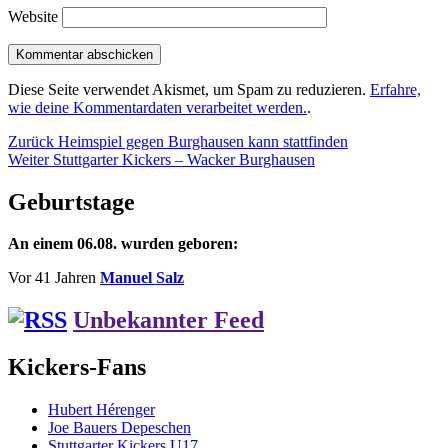
Website
Diese Seite verwendet Akismet, um Spam zu reduzieren.
Erfahre,
wie deine Kommentardaten verarbeitet werden.
.
Beitragsnavigation
Vorheriger
Zurück
Heimspiel gegen Burghausen kann stattfinden
Nächster
Beitrag:
Weiter
Stuttgarter Kickers – Wacker Burghausen
Beitrag:
Geburtstage
An einem 06.08. wurden geboren:
Vor 41 Jahren
Manuel Salz
Unbekannter Feed
Kickers-Fans
Hubert Hérenger
Joe Bauers Depeschen
Stuttgarter Kickers U17