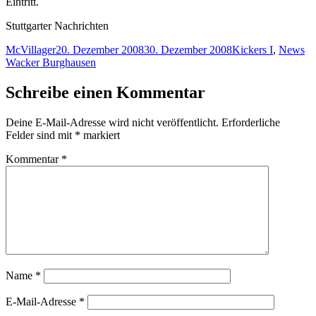
Eintritt.
Stuttgarter Nachrichten
Autor
Veröffentlicht
Kategorien
Sc
McVillager
20. Dezember 2008
30. Dezember 2008
Kickers I
,
News
am
Wacker Burghausen
Schreibe einen Kommentar
Deine E-Mail-Adresse wird nicht veröffentlicht.
Erforderliche
Felder sind mit
*
markiert
Kommentar
*
Name
*
E-Mail-Adresse
*