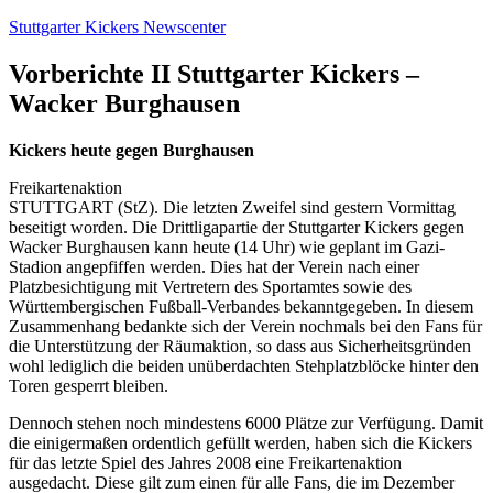
Zum
Stuttgarter Kickers Newscenter
Inhalt
springen
Vorberichte II Stuttgarter Kickers –
Wacker Burghausen
Kickers heute gegen Burghausen
Freikartenaktion
STUTTGART (StZ). Die letzten Zweifel sind gestern Vormittag
beseitigt worden. Die Drittligapartie der Stuttgarter Kickers gegen
Wacker Burghausen kann heute (14 Uhr) wie geplant im Gazi-
Stadion angepfiffen werden. Dies hat der Verein nach einer
Platzbesichtigung mit Vertretern des Sportamtes sowie des
Württembergischen Fußball-Verbandes bekanntgegeben. In diesem
Zusammenhang bedankte sich der Verein nochmals bei den Fans für
die Unterstützung der Räumaktion, so dass aus Sicherheitsgründen
wohl lediglich die beiden unüberdachten Stehplatzblöcke hinter den
Toren gesperrt bleiben.
Dennoch stehen noch mindestens 6000 Plätze zur Verfügung. Damit
die einigermaßen ordentlich gefüllt werden, haben sich die Kickers
für das letzte Spiel des Jahres 2008 eine Freikartenaktion
ausgedacht. Diese gilt zum einen für alle Fans, die im Dezember