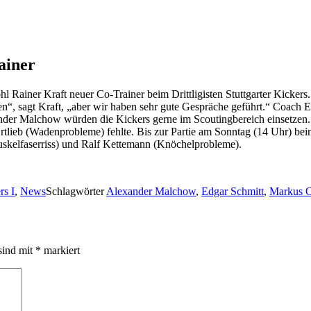
ainer
hl Rainer Kraft neuer Co-Trainer beim Drittligisten Stuttgarter Kickers.
en“, sagt Kraft, „aber wir haben sehr gute Gespräche geführt.“ Coach 
r Malchow würden die Kickers gerne im Scoutingbereich einsetzen. De
rtlieb (Wadenprobleme) fehlte. Bis zur Partie am Sonntag (14 Uhr) beim
kelfaserriss) und Ralf Kettemann (Knöchelprobleme).
rs I
,
News
Schlagwörter
Alexander Malchow
,
Edgar Schmitt
,
Markus O
sind mit
*
markiert