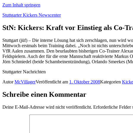
Zum Inhalt springen
Stuttgarter Kickers Newscenter
StN: Kickers: Kraft vor Einstieg als Co-Tr
Stuttgart (jüf) – Die interne Lösung hat sich zerschlagen, nun wird wo
Mittwoch erstmals beim Training dabei. „Noch ist nichts unterschrieb
VfR Aalen zusammen. Den beurlaubten bisherigen Co-Trainer Alexande
Feldspielern. Auch der für die erste Mannschaft reaktivierte Markus O
Jörn Schmiedel (beide Schambeinentzündung), Orlando Smeekes (Mus
Stuttgarter Nachrichten
Autor
McVillager
Veröffentlicht am
1. Oktober 2008
Kategorien
Kicke
Schreibe einen Kommentar
Deine E-Mail-Adresse wird nicht veröffentlicht.
Erforderliche Felder 