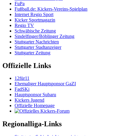
FuPa
Fußball.de: Kickers-Vereins-Spielplan
Internet Regio Sport
Kicker Sportmagazin
Regio TV
Schwäbische Zeitung
Sindelfinger/Böblinger Zeitung
Stuttgarter Nachrichten
Stuttgarter Stadtanzeiger
Stuttgarter Zeitung
Offizielle Links
12für11
Ehemaliger Hauptsponsor GaZI
FadSKi
Hauptsponsor Subaru
Kickers Jugend
Offizielle Homepage
Regionalliga-Links