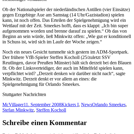
Ob der Nationalspieler der niederländischen Antillen (vier Einsätze)
gegen Erzgebirge Aue am Samstag (14 Uhr/Gazistadion) spielen
kann, ist noch offen. Das Erteilen der Spielgenehmigung wird ein
Wettlauf mit der Zeit. Smeekes hofft, dass es klappt: „Ich bin super
aufgenommen worden und brenne darauf zu spielen.“ Ob das von
Beginn an sein würde, ließ Minkwitz offen: „Wie gut er konditionell
in Schuss ist, wird sich im Laufe der Woche zeigen.“
Noch ein neues Gesicht tummelte sich gestern im ADM-Sportpark.
Der frühere VfB-Spieler Steffen Kocholl (25/zuletzt SSV
Reutlingen, davor Preußen Münster) hält sich derzeit bei den Blauen
fit. Ob der Linksverteidiger, der auch im Mittelfeld spielen kann,
verpflichtet wird? „Derzeit denken wir darüber nicht nach“, sagte
Minkwitz. Derzeit denkt er vor allem an eines: die
Spielgenehmigung für Orlando Smeekes.
Stuttgarter Nachrichten
Autor
Veröffentlicht
Kategorien
Schlagwörter
McVillager
11. September 2008
Kickers I
,
News
Orlando Smeekes
,
am
Stefan Minkwitz
,
Steffen Kocholl
Schreibe einen Kommentar