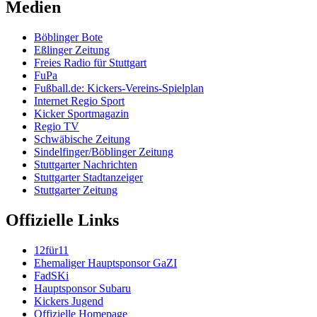
Medien
Böblinger Bote
Eßlinger Zeitung
Freies Radio für Stuttgart
FuPa
Fußball.de: Kickers-Vereins-Spielplan
Internet Regio Sport
Kicker Sportmagazin
Regio TV
Schwäbische Zeitung
Sindelfinger/Böblinger Zeitung
Stuttgarter Nachrichten
Stuttgarter Stadtanzeiger
Stuttgarter Zeitung
Offizielle Links
12für11
Ehemaliger Hauptsponsor GaZI
FadSKi
Hauptsponsor Subaru
Kickers Jugend
Offizielle Homepage