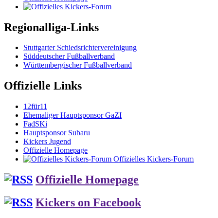
Regionalliga-Links
Stuttgarter Schiedsrichtervereinigung
Süddeutscher Fußballverband
Württembergischer Fußballverband
Offizielle Links
12für11
Ehemaliger Hauptsponsor GaZI
FadSKi
Hauptsponsor Subaru
Kickers Jugend
Offizielle Homepage
Offizielles Kickers-Forum
Offizielle Homepage
Kickers on Facebook