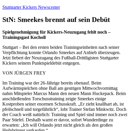
Zum
Stuttgarter Kickers Newscenter
Inhalt
springen
StN: Smeekes brennt auf sein Debüt
Spielgenehmigung für Kickers-Neuzugang fehlt noch –
Trainingsgast Kocholl
Stuttgart – Bei den ersten beiden Trainingseinheiten nach seiner
Verpflichtung konnte Orlando Smeekes auf Anhieb überzeugen.
Jetzt fiebert der Neuzugang des Fußball-Drittligisten Stuttgarter
Kickers seinem Punktspieldebüt entgegen.
VON JÜRGEN FREY
Im Training war der 26-Jährige bereits obenauf. Beim
Aufwärmspielchen ohne Ball am gestrigen Mittwochvormittag
nahm Mitspieler Marcus Mann den neuen Mann Huckepack. Beim
anschließenden Torschusstraining zeigte Smeekes einige
Kostproben seiner enormen Schusskraft. „Er zieht knallhart ab, ist
pfeilschnell und torgefährlich“, lobt Trainer Stefan Minkwitz. Doch
der Coach weiß natürlich: Training und Spiel sind immer noch zwei
Paar Stiefel. Deshalb warnt er davor, sofort Wunderdinge zu
erwarten: „Ich will Orlando jetzt nicht gleich als den großen
Heilsbringer verkaufen.“