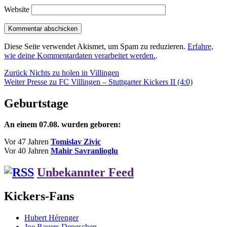
Website
Diese Seite verwendet Akismet, um Spam zu reduzieren.
Erfahre,
wie deine Kommentardaten verarbeitet werden.
.
Beitragsnavigation
Vorheriger
Zurück
Nichts zu holen in Villingen
Nächster
Beitrag:
Weiter
Presse zu FC Villingen – Stuttgarter Kickers II (4:0)
Beitrag:
Geburtstage
An einem 07.08. wurden geboren:
Vor 47 Jahren
Tomislav Zivic
Vor 40 Jahren
Mahir Savranlioglu
Unbekannter Feed
Kickers-Fans
Hubert Hérenger
Joe Bauers Depeschen