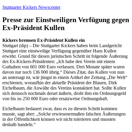
Zum
Stuttgarter Kickers Newscenter
Inhalt
springen
Presse zur Einstweiligen Verfügung gegen
Ex-Präsident Kullen
Kickers bremsen Ex-Präsident Kullen ein
Stuttgart (dip) – Die Stuttgarter Kickers haben beim Landgericht
Stuttgart eine einstweilige Verfügung gegenüber Hans Kullen
erwirkt. Grund für diesen juristischen Schritt ist folgende Äußerung
des Ex-Kickers-Präsidenten: „Ich habe den Verein mit einem
Guthaben von 601 000 Euro verlassen. Drei Monate später waren
davon nur noch 136 000 übrig.“ Dieses Zitat, das Kullen von nun
an untersagt ist, wär jüngst in einem Artikel der Zeitung „Die Welt“
erschienen, woraufhin der aktuelle Präsident der Blauen, Dirk
Eichelbaum, die Anwälte des Vereins kontaktiert hat. Sollte Kullen
sich dennoch nochmals derart äußern, droht ihm ein Ordnungsgeld
von bis zu 250 000 Euro oder ersatzweise Ordnungshaft.
Eichelbaum bedauert zwar, dass es zu diesem Schritt kommen
musste, sagt aber: „Solche erwiesenermaßen falschen Äußerungen
in der Öffentlichkeit können wir nicht tolerieren und mussten
deshalb handeln.“