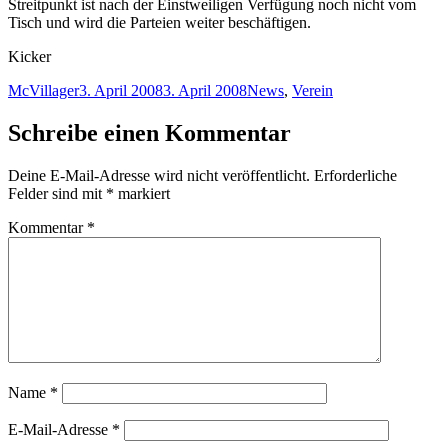
Streitpunkt ist nach der Einstweiligen Verfügung noch nicht vom
Tisch und wird die Parteien weiter beschäftigen.
Kicker
Autor
Veröffentlicht
Kategorien
McVillager
3. April 2008
3. April 2008
News
,
Verein
am
Schreibe einen Kommentar
Deine E-Mail-Adresse wird nicht veröffentlicht.
Erforderliche
Felder sind mit
*
markiert
Kommentar
*
Name
*
E-Mail-Adresse
*