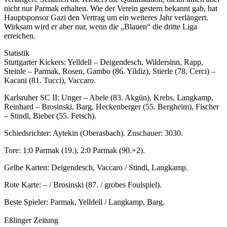
nicht nur Parmak erhalten. Wie der Verein gestern bekannt gab, hat
Hauptsponsor Gazi den Vertrag um ein weiteres Jahr verlängert.
Wirksam wird er aber nur, wenn die „Blauen“ die dritte Liga
erreichen.
Statistik
Stuttgarter Kickers: Yelldell – Deigendesch, Wildersinn, Rapp,
Steinle – Parmak, Rosen, Gambo (86. Yildiz), Stierle (78. Cerci) –
Kacani (81. Tucci), Vaccaro.
Karlsruher SC II: Unger – Abele (83. Akgün), Krebs, Langkamp,
Reinhard – Brosinski, Barg, Heckenberger (55. Bergheim), Fischer
– Stindl, Bieber (55. Fetsch).
Schiedsrichter: Aytekin (Oberasbach). Zuschauer: 3030.
Tore: 1:0 Parmak (19.), 2:0 Parmak (90.+2).
Gelbe Karten: Deigendesch, Vaccaro / Stindl, Langkamp.
Rote Karte: – / Brosinski (87. / grobes Foulspiel).
Beste Spieler: Parmak, Yelldell / Langkamp, Barg.
Eßlinger Zeitung