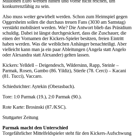
Millionen Euro werden hinten und vorne nicht reichen, um
konkurrenzfähig zu sein.
Also muss weiter gewirbelt werden. Schon zum Heimspiel gegen
Oggersheim sollen die durchaus treuen Fans (3030 am Samstag)
verstärkt mobilisiert werden. Wie? Die Antwort blieb das Präsidium
schuldig. Dabei ist längst durchgesickert, dass die Zuschauer, die
einen der Vornamen der Kickers-Spieler besitzen, freien Eintritt
haben werden. Was die weiblichen Anhänger benachteiligt. Aber
vielleicht kann man ja ein paar Ableitungen (Angela statt Angelo
oder Alexandra statt Alexander) gelten lassen.
Kickers: Yelldell – Deigendesch, Wildersinn, Rapp, Steinle –
Parmak, Rosen, Gambo (86. Yildiz), Stierle (78. Cerci) – Kacani
(81. Tucci), Vaccaro.
Schiedsrichter: Aytekin (Oberasbach).
Tore: 1:0 Parmak (19.), 2:0 Parmak (90.).
Rote Karte: Brosinski (87./KSC).
Stuttgarter Zeitung
Parmak macht den Unterschied
Torgefährlicher Mittelfeldspieler steht für den Kickers-Aufschwung