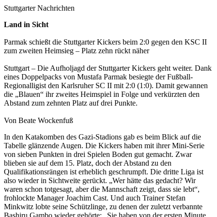
Stuttgarter Nachrichten
Land in Sicht
Parmak schießt die Stuttgarter Kickers beim 2:0 gegen den KSC II
zum zweiten Heimsieg – Platz zehn rückt näher
Stuttgart – Die Aufholjagd der Stuttgarter Kickers geht weiter. Dank
eines Doppelpacks von Mustafa Parmak besiegte der Fußball-
Regionalligist den Karlsruher SC II mit 2:0 (1:0). Damit gewannen
die „Blauen“ ihr zweites Heimspiel in Folge und verkürzten den
Abstand zum zehnten Platz auf drei Punkte.
Von Beate Wockenfuß
In den Katakomben des Gazi-Stadions gab es beim Blick auf die
Tabelle glänzende Augen. Die Kickers haben mit ihrer Mini-Serie
von sieben Punkten in drei Spielen Boden gut gemacht. Zwar
blieben sie auf dem 15. Platz, doch der Abstand zu den
Qualifikationsrängen ist erheblich geschrumpft. Die dritte Liga ist
also wieder in Sichtweite gerückt. „Wer hätte das gedacht? Wir
waren schon totgesagt, aber die Mannschaft zeigt, dass sie lebt“,
frohlockte Manager Joachim Cast. Und auch Trainer Stefan
Minkwitz lobte seine Schützlinge, zu denen der zuletzt verbannte
Bashiru Gambo wieder gehörte: „Sie haben von der ersten Minute