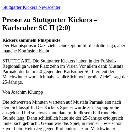
Zum
Stuttgarter Kickers Newscenter
Inhalt
springen
Presse zu Stuttgarter Kickers –
Karlsruher SC II (2:0)
Kickers sammeln Pluspunkte
Der Hauptsponsor Gazi zieht seine Option für die dritte Liga, aber
manche Konfusion bleibt
STUTTGART. Die Stuttgarter Kickers haben in der Fußball-
Regionalliga weiter Platz zehn im Visier. Vor allem dank Mustafa
Parmak, der beim 2:0 gegen den Karlsruher SC II erneut der
Matchwinner war. „Ich habe schließlich noch große Ziele“, sagt der
25-Jährige.
Von Joachim Klumpp
Die schwersten Minuten warteten auf Mustafa Parmak erst nach
dem Schlusspfiff. Der Kickers-Spieler wurde zur Dopingprobe
ausgelost. Und so etwas kann dauern. In diesem Fall rund eine
Stunde lang. Dann schließlich hatte sie der 25-Jährige erfolgreich
hinter sich gebracht. Genau wie das Spiel, in dem er – wie schon
zuvor beim Heimsieg gegen Pfullendorf – zum Matchwinner