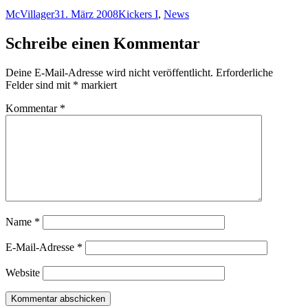
Autor
Veröffentlicht
Kategorien
McVillager
31. März 2008
Kickers I
,
News
am
Schreibe einen Kommentar
Deine E-Mail-Adresse wird nicht veröffentlicht.
Erforderliche
Felder sind mit
*
markiert
Kommentar
*
Name
*
E-Mail-Adresse
*
Website