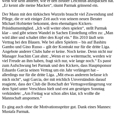
weiß wie kein anderer, wie er den Bruder Leichtfuß anzupacken hat.
„Er kennt alle meine Macken“, räumt Parmak grinsend ein.
Der Mann mit den türkischen Wurzeln braucht viel Zuwendung und
Pflege, die er seit einiger Zeit auch von seinem neuen Berater
Michael Hofstetter bekommt, dem ehemaligen Kickers-
Präsidiumsmitglied. „Ich will weiter oben spielen“, stellt Parmak
klar – und gibt seinen Wandel in Sachen Einstellung offen zu: „Man
wird älter und schaltet öfter den Kopf ein.“ Bis 2010 läuft sein
Vertrag bei den Blauen. Wie bei allen Spielern – bis auf Bashiru
Gambo und Gino Russo – gilt der Kontrakt nur für die dritte Liga.
Angebote anderer Clubs habe er keine. Noch keine. Denn nicht nur
Manager Joachim Cast ahnt: „Wenn er so weitermacht, werden wir
viel Freude an ihm haben, fragt sich nur, wie lange noch.“ Es passt
zum Aufschwung bei Parmak und den Kickers, dass Hauptsponsor
Eduardo Garcia seinen Vertrag um ein Jahr verlängert hat –
allerdings nur für die dritte Liga. „Mit etwas anderem befasse ich
mich nicht“, sagt Garcia, der mit reichlich Unverständnis darauf
reagierte, dass der Club die Botschaft der Vertragsverlängerung vor
dem Spiel unter Verschluss hielt und erst am gestrigen Sonntag
verkündete: „Am Freitag war schon alles klar, ich wollte die
Mannschaft anspornen.“
Es ging auch ohne die Motivationsspritze gut. Dank eines Mannes:
Mustafa Parmak.