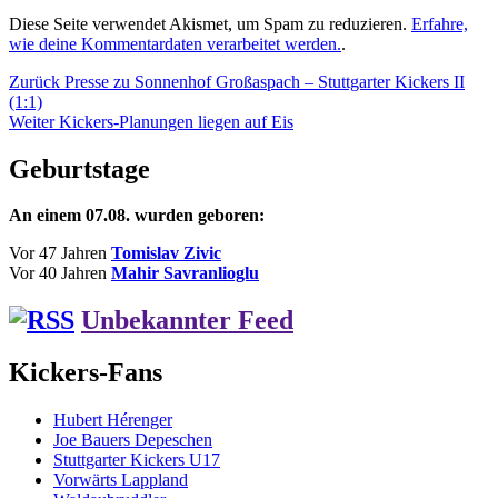
Diese Seite verwendet Akismet, um Spam zu reduzieren.
Erfahre,
wie deine Kommentardaten verarbeitet werden.
.
Beitragsnavigation
Vorheriger
Zurück
Presse zu Sonnenhof Großaspach – Stuttgarter Kickers II
Beitrag:
(1:1)
Nächster
Weiter
Kickers-Planungen liegen auf Eis
Beitrag:
Geburtstage
An einem 07.08. wurden geboren:
Vor 47 Jahren
Tomislav Zivic
Vor 40 Jahren
Mahir Savranlioglu
Unbekannter Feed
Kickers-Fans
Hubert Hérenger
Joe Bauers Depeschen
Stuttgarter Kickers U17
Vorwärts Lappland