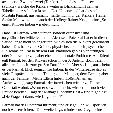
avancierte. Zweimal zwei (Tore) macht in diesem Fall sechs
(Punkte), welche die Kickers weiter in Blickrichtung zehnter
Tabellenplatz schielen lassen. „Den Unterschied hat diesmal
Mustafa Parmak ausgemacht“, sagte nicht nur der Kickers-Trainer
Stefan Minkwitz, denn auch der Kollege Rainer Krieg meint: „So
einen Knipser haben wir eben nicht.“
Dabei ist Parmak kein Stürmer, sondern offensiver und
torgefährlicher Mittelfeldmann. Aber sein Potenzial hat er in dieser
Saison lange nicht so abgerufen, wie es sich die Kickers gewünscht
haben. Das hatte viele Gründe: physische, aber auch psychische.
Ein schmaler Grat in diesem Fall. Natürlich gab es Verletzungen
oder Zahnschmerzen, aber eben auch mentale Probleme. Als Talent
galt Parmak bei den Kickers schon in der A-Jugend, doch Talent
allein reicht nicht zum großen Durchbruch. Aber so langsam scheint
es bei Parmak klick gemacht zu haben. In der Winterpause gab es
viele Gespräche: mit dem Trainer, dem Manager, dem Berater, aber
auch der Familie. „Meine Eltern haben großen Anteil am
Aufschwung“, sagt Parmak, der inzwischen wieder zu Hause in
Cannstatt wohnt. „Wenn er so weitermacht, wird er uns noch viel
Freude bereiten“, sagt der Manager Joachim Cast – und fügt hinzu:
„Die Frage ist dann, wie lange noch?“
Parmak hat das Potenzial für mehr, und er sagt: „Ich will sportlich
noch was erreichen.“ Die zweite Liga, mindestens. Gegen eine