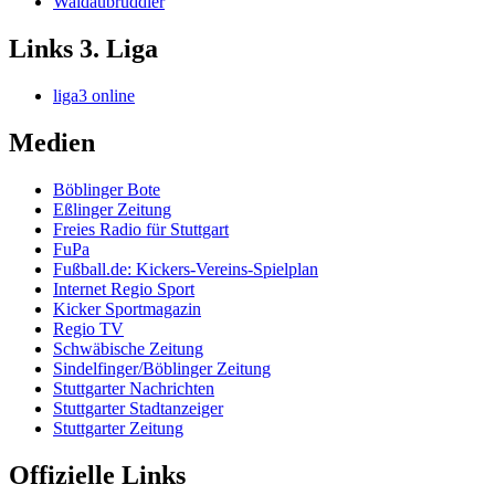
Waldaubruddler
Links 3. Liga
liga3 online
Medien
Böblinger Bote
Eßlinger Zeitung
Freies Radio für Stuttgart
FuPa
Fußball.de: Kickers-Vereins-Spielplan
Internet Regio Sport
Kicker Sportmagazin
Regio TV
Schwäbische Zeitung
Sindelfinger/Böblinger Zeitung
Stuttgarter Nachrichten
Stuttgarter Stadtanzeiger
Stuttgarter Zeitung
Offizielle Links