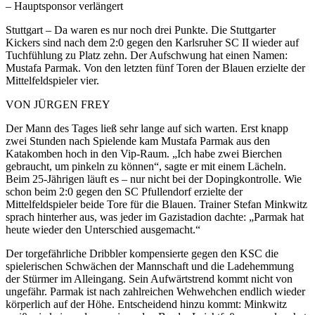
– Hauptsponsor verlängert
Stuttgart – Da waren es nur noch drei Punkte. Die Stuttgarter
Kickers sind nach dem 2:0 gegen den Karlsruher SC II wieder auf
Tuchfühlung zu Platz zehn. Der Aufschwung hat einen Namen:
Mustafa Parmak. Von den letzten fünf Toren der Blauen erzielte der
Mittelfeldspieler vier.
VON JÜRGEN FREY
Der Mann des Tages ließ sehr lange auf sich warten. Erst knapp
zwei Stunden nach Spielende kam Mustafa Parmak aus den
Katakomben hoch in den Vip-Raum. „Ich habe zwei Bierchen
gebraucht, um pinkeln zu können“, sagte er mit einem Lächeln.
Beim 25-Jährigen läuft es – nur nicht bei der Dopingkontrolle. Wie
schon beim 2:0 gegen den SC Pfullendorf erzielte der
Mittelfeldspieler beide Tore für die Blauen. Trainer Stefan Minkwitz
sprach hinterher aus, was jeder im Gazistadion dachte: „Parmak hat
heute wieder den Unterschied ausgemacht.“
Der torgefährliche Dribbler kompensierte gegen den KSC die
spielerischen Schwächen der Mannschaft und die Ladehemmung
der Stürmer im Alleingang. Sein Aufwärtstrend kommt nicht von
ungefähr. Parmak ist nach zahlreichen Wehwehchen endlich wieder
körperlich auf der Höhe. Entscheidend hinzu kommt: Minkwitz