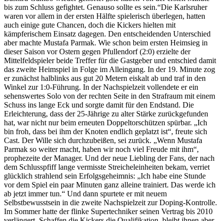
bis zum Schluss gefightet. Genauso sollte es sein.“Die Karlsruher
waren vor allem in der ersten Hälfte spielerisch überlegen, hatten
auch einige gute Chancen, doch die Kickers hielten mit
kämpferischem Einsatz dagegen. Den entscheidenden Unterschied
aber machte Mustafa Parmak. Wie schon beim ersten Heimsieg in
dieser Saison vor Ostern gegen Pfullen­dorf (2:0) erzielte der
Mittelfeldspieler beide Treffer für die Gastgeber und entschied damit
das zweite Heimspiel in Folge im Alleingang. In der 19. Minute zog
er zunächst halblinks aus gut 20 Metern eiskalt ab und traf in den
Winkel zur 1:0-Führung. In der Nachspielzeit vollendete er ein
sehenswertes Solo von der rechten Seite in den Strafraum mit einem
Schuss ins lange Eck und sorgte damit für den Endstand. Die
Erleichterung, dass der 25-Jährige zu alter Stärke zurückgefunden
hat, war nicht nur beim erneuten Doppeltorschützen spürbar. „Ich
bin froh, dass bei ihm der Knoten endlich geplatzt ist“, freute sich
Cast. Der Wille sich durchzubeißen, sei zurück. „Wenn Mustafa
Parmak so weiter macht, haben wir noch viel Freude mit ihm“,
prophezeite der Manager. Und der neue Liebling der Fans, der nach
dem Schlusspfiff lange vermisste Streicheleinheiten bekam, verriet
glücklich strahlend sein Erfolgsgeheimnis: „Ich habe eine Stunde
vor dem Spiel ein paar Minuten ganz alleine trainiert. Das werde ich
ab jetzt immer tun.“ Und dann spurtete er mit neuem
Selbstbewusstsein in die zweite Nachspielzeit zur Doping-Kontrolle.
Im Sommer hatte der flinke Supertechniker seinen Vertrag bis 2010
verlängert. Schaffen die Kickers die Qualifikation, bleibt ihnen aber