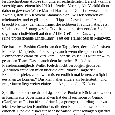
festgeschriebene Ablöse (im unteren sechsstelligen Bereich) kann er
vorzeitig aus seinem bis 2010 laufenden Vertrag. Als Vorbild dient
dabei in gewisser Weise Manuel Hartmann. Der ist inzwischen beim
Zweitligisten TuS Koblenz Stammspieler. „Wir telefonieren oft
miteinander, und er gibt mir auch Tipps.“ Diese Unterstützung
braucht Parmak, der nicht immer die richtigen Freunde hatte. Jetzt
scheint er den Sprung geschafft zu haben, trainiert vor den Spielen
sogar noch individuell auf dem ADM-Gelände. „Das zeigt doch
seine professionelle Einstellung“, sagt der Trainer Stefan Minkwitz.
Die hat auch Bashiru Gambo an den Tag gelegt, der im defensiven
Mittelfeld kämpferisch überzeugte, auch wenn die spielerische
Komponente etwas zu kurz kam. Über die vollen 90 Minuten – im
gesamten Team. Das ist auch dem kritischen Blick des
Präsidiumsmitglieds Walter Kelsch nicht verborgen geblieben.
„Natürlich freue ich mich über die drei Punkte“, sagte der
Exnationalspieler, „aber wir müssen endlich mal lernen, ein Spiel
gestalten zu können.“ Das klang alles andere als begeistert – und
zeigt: intern liegt weiter einiges im Argen bei den Kickers.
Sportlich ist die neue dritte Liga bei drei Punkten Rückstand wieder
in Reichweite. Aber sonst? Zwar hat der Hauptsponsor Garmo
(Gazi) seine Option für die dritte Liga gezogen, allerdings nur zu
leicht verbesserten Konditionen, die den Etat nicht entscheidend
erhöhen. Und die bisher für nächste Saison veranschlagten gut drei