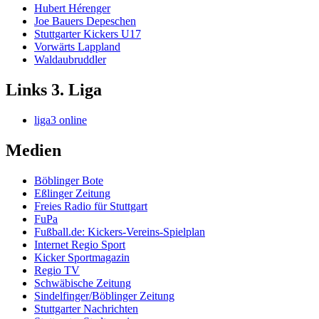
Hubert Hérenger
Joe Bauers Depeschen
Stuttgarter Kickers U17
Vorwärts Lappland
Waldaubruddler
Links 3. Liga
liga3 online
Medien
Böblinger Bote
Eßlinger Zeitung
Freies Radio für Stuttgart
FuPa
Fußball.de: Kickers-Vereins-Spielplan
Internet Regio Sport
Kicker Sportmagazin
Regio TV
Schwäbische Zeitung
Sindelfinger/Böblinger Zeitung
Stuttgarter Nachrichten