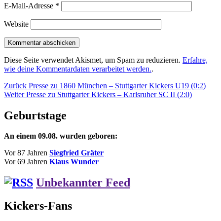
E-Mail-Adresse
*
Website
Diese Seite verwendet Akismet, um Spam zu reduzieren.
Erfahre,
wie deine Kommentardaten verarbeitet werden.
.
Beitragsnavigation
Vorheriger
Zurück
Presse zu 1860 München – Stuttgarter Kickers U19 (0:2)
Nächster
Beitrag:
Weiter
Presse zu Stuttgarter Kickers – Karlsruher SC II (2:0)
Beitrag:
Geburtstage
An einem 09.08. wurden geboren:
Vor 87 Jahren
Siegfried Gräter
Vor 69 Jahren
Klaus Wunder
Unbekannter Feed
Kickers-Fans