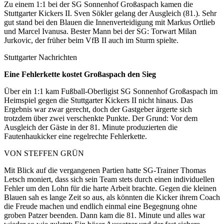
Zu einem 1:1 bei der SG Sonnenhof Großaspach kamen die
Stuttgarter Kickers II. Sven Sökler gelang der Ausgleich (81.). Sehr
gut stand bei den Blauen die Innenverteidigung mit Markus Ortlieb
und Marcel Ivanusa. Bester Mann bei der SG: Torwart Milan
Jurkovic, der früher beim VfB II auch im Sturm spielte.
Stuttgarter Nachrichten
Eine Fehlerkette kostet Großaspach den Sieg
Über ein 1:1 kam Fußball-Oberligist SG Sonnenhof Großaspach im
Heimspiel gegen die Stuttgarter Kickers II nicht hinaus. Das
Ergebnis war zwar gerecht, doch der Gastgeber ärgerte sich
trotzdem über zwei verschenkte Punkte. Der Grund: Vor dem
Ausgleich der Gäste in der 81. Minute produzierten die
Fautenhaukicker eine regelrechte Fehlerkette.
VON STEFFEN GRÜN
Mit Blick auf die vergangenen Partien hatte SG-Trainer Thomas
Letsch moniert, dass sich sein Team stets durch einen individuellen
Fehler um den Lohn für die harte Arbeit brachte. Gegen die kleinen
Blauen sah es lange Zeit so aus, als könnten die Kicker ihrem Coach
die Freude machen und endlich einmal eine Begegnung ohne
groben Patzer beenden. Dann kam die 81. Minute und alles war