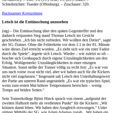
Schiedsrichter: Traeder (Offenburg). – Zuschauer: 320.
Backnanger Kreiszeitung
Letsch ist die Enttäuschung anzusehen
(stg) – Die Enttäuschung über den späten Gegentreffer und den
dadurch verpassten Sieg stand Thomas Letsch ins Gesicht
geschrieben. „Ich bin nicht zufrieden. Wir wollten den Dreier“, sagte
der SG-Trainer. Ohne die Fehlerkette vor dem 1:1 in der 81. Minute
wäre dieses Ziel erreicht worden. „Es zieht sich wie ein roter Faden
durch die Spiele“, ärgerte sich Letsch. Wieder – wie zuletzt so oft –
brachte sich Großaspach durch eigene Unzulänglichkeiten um den
Erfolg. Wohlgemerkt: Unzulänglichkeiten in einer einzigen
Situation. Sonst stellte der Trainer völlig zu recht fest: „Es war von
uns nach vorne zwar nicht viel, aber wir haben auch für die Kickers
nicht viel zugelassen.“ Insgesamt sah Letsch den Unterhaltungswert
der Partie am unteren Rand angesiedelt: „Es war ein typisches Spiel,
wenn zum ersten Mal höhere Temperaturen herrschen – wenig
Tempo auf beiden Seiten.“
Sein Trainerkollege Björn Hinck sprach von einem „aufgrund der
zweiten Halbzeit mehr als verdienten Punkt“ für die Kickers: „Wir
können damit leben. Wir haben den Ausgleich erzwungen.“ Unter
gütiger Mithilfe der SG, wie Adam Adamos zugab. „Wir haben ein