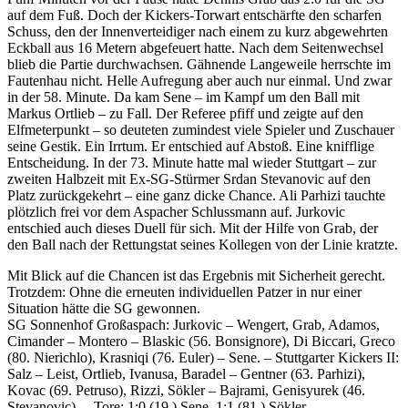
auf dem Fuß. Doch der Kickers-Torwart entschärfte den scharfen
Schuss, den der Innenverteidiger nach einem zu kurz abgewehrten
Eckball aus 16 Metern abgefeuert hatte. Nach dem Seitenwechsel
blieb die Partie durchwachsen. Gähnende Langeweile herrschte im
Fautenhau nicht. Helle Aufregung aber auch nur einmal. Und zwar
in der 58. Minute. Da kam Sene – im Kampf um den Ball mit
Markus Ortlieb – zu Fall. Der Referee pfiff und zeigte auf den
Elfmeterpunkt – so deuteten zumindest viele Spieler und Zuschauer
seine Gestik. Ein Irrtum. Er entschied auf Abstoß. Eine knifflige
Entscheidung. In der 73. Minute hatte mal wieder Stuttgart – zur
zweiten Halbzeit mit Ex-SG-Stürmer Srdan Stevanovic auf den
Platz zurückgekehrt – eine ganz dicke Chance. Ali Parhizi tauchte
plötzlich frei vor dem Aspacher Schlussmann auf. Jurkovic
entschied auch dieses Duell für sich. Mit der Hilfe von Grab, der
den Ball nach der Rettungstat seines Kollegen von der Linie kratzte.
Mit Blick auf die Chancen ist das Ergebnis mit Sicherheit gerecht.
Trotzdem: Ohne die erneuten individuellen Patzer in nur einer
Situation hätte die SG gewonnen.
SG Sonnenhof Großaspach: Jurkovic – Wengert, Grab, Adamos,
Cimander – Montero – Blaskic (56. Bonsignore), Di Biccari, Greco
(80. Nierichlo), Krasniqi (76. Euler) – Sene. – Stuttgarter Kickers II:
Salz – Leist, Ortlieb, Ivanusa, Baradel – Gentner (63. Parhizi),
Kovac (69. Petruso), Rizzi, Sökler – Bajrami, Genisyurek (46.
Stevanovic). – Tore: 1:0 (19.) Sene, 1:1 (81.) Sökler. –