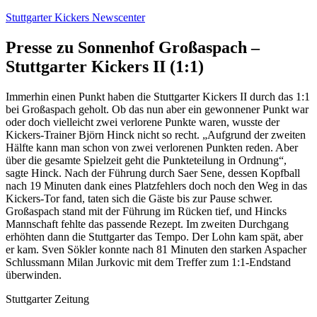
Zum
Stuttgarter Kickers Newscenter
Inhalt
springen
Presse zu Sonnenhof Großaspach –
Stuttgarter Kickers II (1:1)
Immerhin einen Punkt haben die Stuttgarter Kickers II durch das 1:1
bei Großaspach geholt. Ob das nun aber ein gewonnener Punkt war
oder doch vielleicht zwei verlorene Punkte waren, wusste der
Kickers-Trainer Björn Hinck nicht so recht. „Aufgrund der zweiten
Hälfte kann man schon von zwei verlorenen Punkten reden. Aber
über die gesamte Spielzeit geht die Punkteteilung in Ordnung“,
sagte Hinck. Nach der Führung durch Saer Sene, dessen Kopfball
nach 19 Minuten dank eines Platzfehlers doch noch den Weg in das
Kickers-Tor fand, taten sich die Gäste bis zur Pause schwer.
Großaspach stand mit der Führung im Rücken tief, und Hincks
Mannschaft fehlte das passende Rezept. Im zweiten Durchgang
erhöhten dann die Stuttgarter das Tempo. Der Lohn kam spät, aber
er kam. Sven Sökler konnte nach 81 Minuten den starken Aspacher
Schlussmann Milan Jurkovic mit dem Treffer zum 1:1-Endstand
überwinden.
Stuttgarter Zeitung