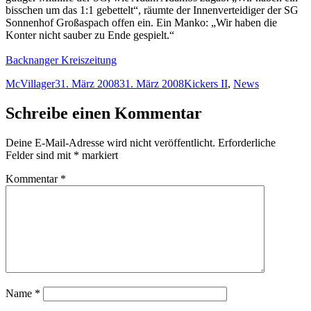
bisschen um das 1:1 gebettelt“, räumte der Innenverteidiger der SG
Sonnenhof Großaspach offen ein. Ein Manko: „Wir haben die
Konter nicht sauber zu Ende gespielt.“
Backnanger Kreiszeitung
Autor
Veröffentlicht
Kategorien
McVillager
31. März 2008
31. März 2008
Kickers II
,
News
am
Schreibe einen Kommentar
Deine E-Mail-Adresse wird nicht veröffentlicht.
Erforderliche
Felder sind mit
*
markiert
Kommentar
*
Name
*