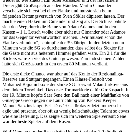
wieder so wie zuletzt: Ein böser Aussetzer und der fast sichere
Dreier glitt Großaspach aus den Händen. Martin Cimander
verschätzte sich erst bei einer Flanke und musste sich beim
folgenden Rettungsversuch von Sven Sökler düpieren lassen. Der
machte einen Haken um Cimander und zog ab. Der Schuss bahnte
sich den Weg durch die Beine von Adam Adamos und in den
Kasten – 1:1. Letsch wollte aber nicht nur Cimander oder Adamos
für das Gegentor verantwortlich machen. „Wir müssen schon die
Flanke verhindern“, schimpfte der 39-Jährige. In den letzten neun
Minuten war die SG so durcheinander, dass selbst das Siegtor für
die Gäste nicht aus heiterem Himmel gefallen wäre. Ein 2:1 für die
Kickers wäre zu viel des Guten gewesen. Zumindest einen Zähler
hatte sich Großaspach in den ersten 80 Minuten verdient.
Die erste dicke Chance war aber auf das Konto der Regionalliga-
Reserve aus Stuttgart gegangen. Einen Klasse-Freistoß von
Muhamed Bajrami boxte der starke SG-Torwart Milan Jurkovic aus
dem linken Torwinkel. Das erste Tor markierte dafür Großaspach. In
der 19. Minute köpfte Saer Sene den Ball nach einer Maßflanke von
Giuseppe Greco gegen die Laufrichtung von Kickers-Keeper
Manuel Salz ins lange Eck. Das 1:0 – für das zuletzt immer sehr
agile und präsente, aber oft zu wenig kaltschnäuzige Talent so etwas
wie eine Befreiung. Das zeigte sich im weiteren Spielverlauf: Sene
war der beste Spieler auf dem Rasen.
Fünf Minuten vor der Pause hatte Dennis Grab das 2:0 für die SG