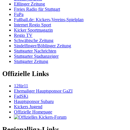
Eßlinger Zeitung
Freies Radio für Stuttgart
FuPa
Fußball.de: Kickers-Vereins-Spielplan
Internet Regio Sport
Kicker Sportmagazin
Regio TV
Schwäbische Zeitung
Sindelfinger/Böblinger Zeitung
Stuttgarter Nachrichten
Stuttgarter Stadtanzeiger
Stuttgarter Zeitung
Offizielle Links
12für11
Ehemaliger Hauptsponsor GaZI
FadSKi
Hauptsponsor Subaru
Kickers Jugend
Offizielle Homepage
Regionalliga-Links