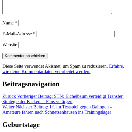
Name
*
E-Mail-Adresse
*
Website
Diese Seite verwendet Akismet, um Spam zu reduzieren.
Erfahre,
wie deine Kommentardaten verarbeitet werden.
.
Beitragsnavigation
Zurück
Vorheriger Beitrag:
STN: Eichelbaum verteidigt Transfer-
Strategie der Kickers – Fans verärgert
Weiter
Nächster Beitrag:
1:1 im Testspiel gegen Balingen –
Amateure fahren nach Schnetzenhausen ins Trainingslager
Geburtstage