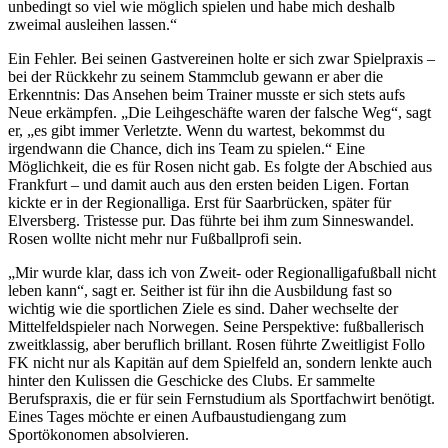
unbedingt so viel wie möglich spielen und habe mich deshalb
zweimal ausleihen lassen.“
Ein Fehler. Bei seinen Gastvereinen holte er sich zwar Spielpraxis –
bei der Rückkehr zu seinem Stammclub gewann er aber die
Erkenntnis: Das Ansehen beim Trainer musste er sich stets aufs
Neue erkämpfen. „Die Leihgeschäfte waren der falsche Weg“, sagt
er, „es gibt immer Verletzte. Wenn du wartest, bekommst du
irgendwann die Chance, dich ins Team zu spielen.“ Eine
Möglichkeit, die es für Rosen nicht gab. Es folgte der Abschied aus
Frankfurt – und damit auch aus den ersten beiden Ligen. Fortan
kickte er in der Regionalliga. Erst für Saarbrücken, später für
Elversberg. Tristesse pur. Das führte bei ihm zum Sinneswandel.
Rosen wollte nicht mehr nur Fußballprofi sein.
„Mir wurde klar, dass ich von Zweit- oder Regionalligafußball nicht
leben kann“, sagt er. Seither ist für ihn die Ausbildung fast so
wichtig wie die sportlichen Ziele es sind. Daher wechselte der
Mittelfeldspieler nach Norwegen. Seine Perspektive: fußballerisch
zweitklassig, aber beruflich brillant. Rosen führte Zweitligist Follo
FK nicht nur als Kapitän auf dem Spielfeld an, sondern lenkte auch
hinter den Kulissen die Geschicke des Clubs. Er sammelte
Berufspraxis, die er für sein Fernstudium als Sportfachwirt benötigt.
Eines Tages möchte er einen Aufbaustudiengang zum
Sportökonomen absolvieren.