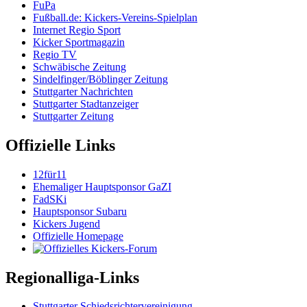
FuPa
Fußball.de: Kickers-Vereins-Spielplan
Internet Regio Sport
Kicker Sportmagazin
Regio TV
Schwäbische Zeitung
Sindelfinger/Böblinger Zeitung
Stuttgarter Nachrichten
Stuttgarter Stadtanzeiger
Stuttgarter Zeitung
Offizielle Links
12für11
Ehemaliger Hauptsponsor GaZI
FadSKi
Hauptsponsor Subaru
Kickers Jugend
Offizielle Homepage
Regionalliga-Links
Stuttgarter Schiedsrichtervereinigung