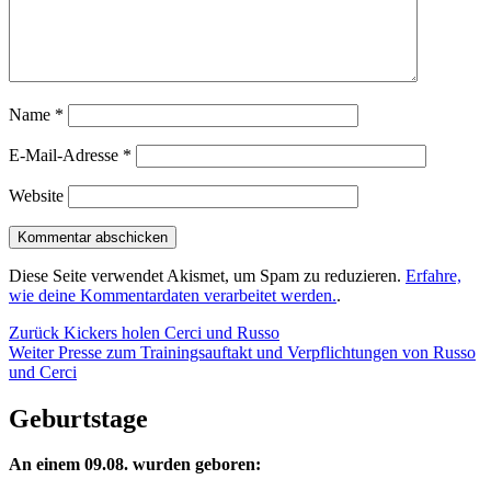
Name
*
E-Mail-Adresse
*
Website
Diese Seite verwendet Akismet, um Spam zu reduzieren.
Erfahre,
wie deine Kommentardaten verarbeitet werden.
.
Beitragsnavigation
Vorheriger
Zurück
Kickers holen Cerci und Russo
Nächster
Beitrag:
Weiter
Presse zum Trainingsauftakt und Verpflichtungen von Russo
Beitrag:
und Cerci
Geburtstage
An einem 09.08. wurden geboren: