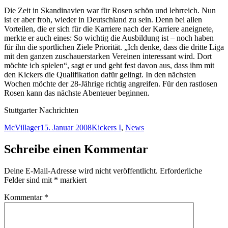
Die Zeit in Skandinavien war für Rosen schön und lehrreich. Nun
ist er aber froh, wieder in Deutschland zu sein. Denn bei allen
Vorteilen, die er sich für die Karriere nach der Karriere aneignete,
merkte er auch eines: So wichtig die Ausbildung ist – noch haben
für ihn die sportlichen Ziele Priorität. „Ich denke, dass die dritte Liga
mit den ganzen zuschauerstarken Vereinen interessant wird. Dort
möchte ich spielen“, sagt er und geht fest davon aus, dass ihm mit
den Kickers die Qualifikation dafür gelingt. In den nächsten
Wochen möchte der 28-Jährige richtig angreifen. Für den rastlosen
Rosen kann das nächste Abenteuer beginnen.
Stuttgarter Nachrichten
Autor
Veröffentlicht
Kategorien
McVillager
15. Januar 2008
Kickers I
,
News
am
Schreibe einen Kommentar
Deine E-Mail-Adresse wird nicht veröffentlicht.
Erforderliche
Felder sind mit
*
markiert
Kommentar
*