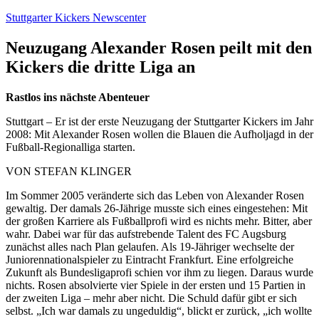
Zum
Stuttgarter Kickers Newscenter
Inhalt
springen
Neuzugang Alexander Rosen peilt mit den
Kickers die dritte Liga an
Rastlos ins nächste Abenteuer
Stuttgart – Er ist der erste Neuzugang der Stuttgarter Kickers im Jahr
2008: Mit Alexander Rosen wollen die Blauen die Aufholjagd in der
Fußball-Regionalliga starten.
VON STEFAN KLINGER
Im Sommer 2005 veränderte sich das Leben von Alexander Rosen
gewaltig. Der damals 26-Jährige musste sich eines eingestehen: Mit
der großen Karriere als Fußballprofi wird es nichts mehr. Bitter, aber
wahr. Dabei war für das aufstrebende Talent des FC Augsburg
zunächst alles nach Plan gelaufen. Als 19-Jähriger wechselte der
Juniorennationalspieler zu Eintracht Frankfurt. Eine erfolgreiche
Zukunft als Bundesligaprofi schien vor ihm zu liegen. Daraus wurde
nichts. Rosen absolvierte vier Spiele in der ersten und 15 Partien in
der zweiten Liga – mehr aber nicht. Die Schuld dafür gibt er sich
selbst. „Ich war damals zu ungeduldig“, blickt er zurück, „ich wollte