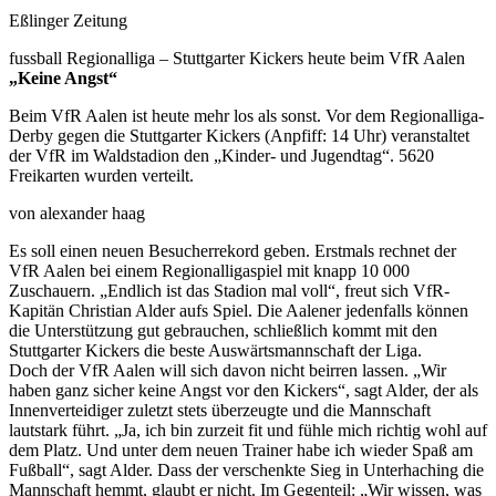
Eßlinger Zeitung
fussball Regionalliga – Stuttgarter Kickers heute beim VfR Aalen
„Keine Angst“
Beim VfR Aalen ist heute mehr los als sonst. Vor dem Regionalliga-
Derby gegen die Stuttgarter Kickers (Anpfiff: 14 Uhr) veranstaltet
der VfR im Waldstadion den „Kinder- und Jugendtag“. 5620
Freikarten wurden verteilt.
von alexander haag
Es soll einen neuen Besucherrekord geben. Erstmals rechnet der
VfR Aalen bei einem Regionalligaspiel mit knapp 10 000
Zuschauern. „Endlich ist das Stadion mal voll“, freut sich VfR-
Kapitän Christian Alder aufs Spiel. Die Aalener jedenfalls können
die Unterstützung gut gebrauchen, schließlich kommt mit den
Stuttgarter Kickers die beste Auswärtsmannschaft der Liga.
Doch der VfR Aalen will sich davon nicht beirren lassen. „Wir
haben ganz sicher keine Angst vor den Kickers“, sagt Alder, der als
Innenverteidiger zuletzt stets überzeugte und die Mannschaft
lautstark führt. „Ja, ich bin zurzeit fit und fühle mich richtig wohl auf
dem Platz. Und unter dem neuen Trainer habe ich wieder Spaß am
Fußball“, sagt Alder. Dass der verschenkte Sieg in Unterhaching die
Mannschaft hemmt, glaubt er nicht. Im Gegenteil: „Wir wissen, was