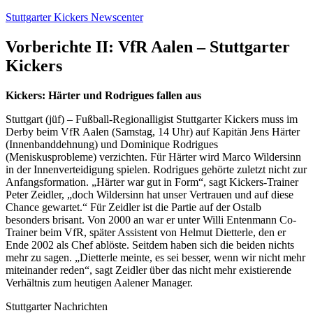
Zum
Stuttgarter Kickers Newscenter
Inhalt
springen
Vorberichte II: VfR Aalen – Stuttgarter
Kickers
Kickers: Härter und Rodrigues fallen aus
Stuttgart (jüf) – Fußball-Regionalligist Stuttgarter Kickers muss im
Derby beim VfR Aalen (Samstag, 14 Uhr) auf Kapitän Jens Härter
(Innenbanddehnung) und Dominique Rodrigues
(Meniskusprobleme) verzichten. Für Härter wird Marco Wildersinn
in der Innenverteidigung spielen. Rodrigues gehörte zuletzt nicht zur
Anfangsformation. „Härter war gut in Form“, sagt Kickers-Trainer
Peter Zeidler, „doch Wildersinn hat unser Vertrauen und auf diese
Chance gewartet.“ Für Zeidler ist die Partie auf der Ostalb
besonders brisant. Von 2000 an war er unter Willi Entenmann Co-
Trainer beim VfR, später Assistent von Helmut Dietterle, den er
Ende 2002 als Chef ablöste. Seitdem haben sich die beiden nichts
mehr zu sagen. „Dietterle meinte, es sei besser, wenn wir nicht mehr
miteinander reden“, sagt Zeidler über das nicht mehr existierende
Verhältnis zum heutigen Aalener Manager.
Stuttgarter Nachrichten