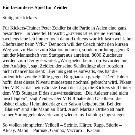
Ein besonderes Spiel für Zeidler
Stuttgarter kickers
Für Kickers-Trainer Peter Zeidler ist die Partie in Aalen eine ganz
besondere – in vielerlei Hinsicht: „Erstens ist es meine Heimat,
zweitens lebe ich immer noch da und drittens war ich fast zwei Jahre
Cheftrainer beim VfR.“ Dennoch will der Coach nicht den kurzen
Weg von zu Hause zum Stadion nehmen, sondern ordnungsgemäß
mit der Mannschaft von Stuttgart aus anreisen. 8000 Zuschauer
werden zum Derby erwartet. „Wir spielen beim Top-Favoriten auf
den Aufstieg“, sagt Zeidler, der seine Schützlinge aber trotzdem
nicht chancenlos sieht: „Bei uns geht es aufwärts, das hat die
ordentliche zweite Hälfte gegen Burghausen gezeigt.“ Der Trainer
hofft, dass dieses Niveau mindestens nochmal gebracht wird. Pikant:
Der VfR ist das heimstärkste Team der Liga, die Kickers sind hinter
dem VfB Stuttgart II das auswärtsstärkste. „Die Aalener sind nicht
unschlagbar“, sagt Zeidler. Der VfB II hatte den Ostälblern die
bisher einzige Heimniederlage der Saison beigebracht. Bei den
„Blauen“ sind alle Mann an Bord. Auch Markus Ortlieb ist nach
seiner Sprunggelenksverletzung wieder ins Training eingestiegen.
So wollen sie spielen: Yelldell – Steinle, Härter, Rapp, Stierle –
Akcay, Mann – Parmak, Gambo, Vaccaro – Kacani.