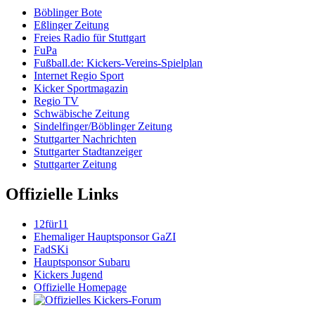
Böblinger Bote
Eßlinger Zeitung
Freies Radio für Stuttgart
FuPa
Fußball.de: Kickers-Vereins-Spielplan
Internet Regio Sport
Kicker Sportmagazin
Regio TV
Schwäbische Zeitung
Sindelfinger/Böblinger Zeitung
Stuttgarter Nachrichten
Stuttgarter Stadtanzeiger
Stuttgarter Zeitung
Offizielle Links
12für11
Ehemaliger Hauptsponsor GaZI
FadSKi
Hauptsponsor Subaru
Kickers Jugend
Offizielle Homepage