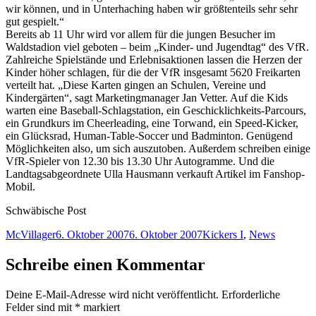
wir können, und in Unterhaching haben wir größtenteils sehr sehr
gut gespielt.“
Bereits ab 11 Uhr wird vor allem für die jungen Besucher im
Waldstadion viel geboten – beim „Kinder- und Jugendtag“ des VfR.
Zahlreiche Spielstände und Erlebnisaktionen lassen die Herzen der
Kinder höher schlagen, für die der VfR insgesamt 5620 Freikarten
verteilt hat. „Diese Karten gingen an Schulen, Vereine und
Kindergärten“, sagt Marketingmanager Jan Vetter. Auf die Kids
warten eine Baseball-Schlagstation, ein Geschicklichkeits-Parcours,
ein Grundkurs im Cheerleading, eine Torwand, ein Speed-Kicker,
ein Glücksrad, Human-Table-Soccer und Badminton. Genügend
Möglichkeiten also, um sich auszutoben. Außerdem schreiben einige
VfR-Spieler von 12.30 bis 13.30 Uhr Autogramme. Und die
Landtagsabgeordnete Ulla Hausmann verkauft Artikel im Fanshop-
Mobil.
Schwäbische Post
Autor
Veröffentlicht
Kategorien
McVillager
6. Oktober 2007
6. Oktober 2007
Kickers I
,
News
am
Schreibe einen Kommentar
Deine E-Mail-Adresse wird nicht veröffentlicht.
Erforderliche
Felder sind mit
*
markiert