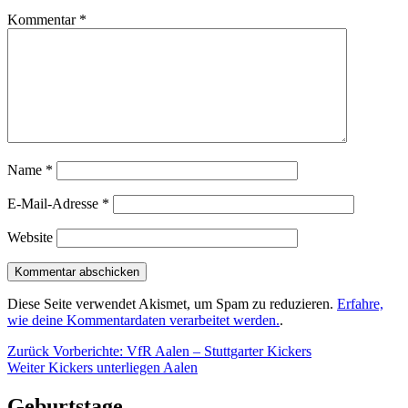
Kommentar
*
Name
*
E-Mail-Adresse
*
Website
Diese Seite verwendet Akismet, um Spam zu reduzieren.
Erfahre,
wie deine Kommentardaten verarbeitet werden.
.
Beitragsnavigation
Vorheriger
Zurück
Vorberichte: VfR Aalen – Stuttgarter Kickers
Nächster
Beitrag:
Weiter
Kickers unterliegen Aalen
Beitrag:
Geburtstage