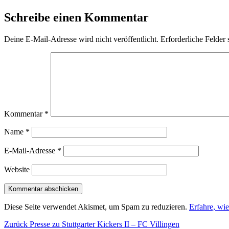
am
Schreibe einen Kommentar
Deine E-Mail-Adresse wird nicht veröffentlicht.
Erforderliche Felder 
Kommentar
*
Name
*
E-Mail-Adresse
*
Website
Diese Seite verwendet Akismet, um Spam zu reduzieren.
Erfahre, wi
Beitragsnavigation
Vorheriger
Zurück
Presse zu Stuttgarter Kickers II – FC Villingen