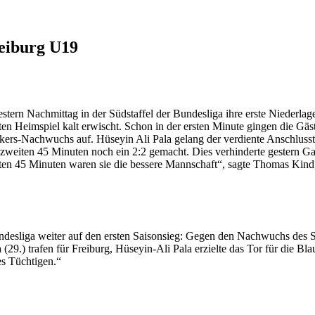
reiburg U19
rn Nachmittag in der Südstaffel der Bundesliga ihre erste Niederlage
en Heimspiel kalt erwischt. Schon in der ersten Minute gingen die Gä
ickers-Nachwuchs auf. Hüseyin Ali Pala gelang der verdiente Anschlus
n zweiten 45 Minuten noch ein 2:2 gemacht. Dies verhinderte gestern Ga
sten 45 Minuten waren sie die bessere Mannschaft“, sagte Thomas Kind
Bundesliga weiter auf den ersten Saisonsieg: Gegen den Nachwuchs des 
29.) trafen für Freiburg, Hüseyin-Ali Pala erzielte das Tor für die Bl
es Tüchtigen.“