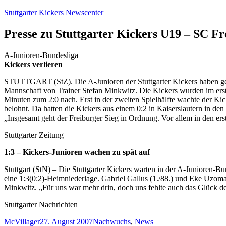
Zum
Stuttgarter Kickers Newscenter
Inhalt
springen
Presse zu Stuttgarter Kickers U19 – SC F
A-Junioren-Bundesliga
Kickers verlieren
STUTTGART (StZ). Die A-Junioren der Stuttgarter Kickers haben geste
Mannschaft von Trainer Stefan Minkwitz. Die Kickers wurden im erst
Minuten zum 2:0 nach. Erst in der zweiten Spielhälfte wachte der K
belohnt. Da hatten die Kickers aus einem 0:2 in Kaiserslautern in de
„Insgesamt geht der Freiburger Sieg in Ordnung. Vor allem in den er
Stuttgarter Zeitung
1:3 – Kickers-Junioren wachen zu spät auf
Stuttgart (StN) – Die Stuttgarter Kickers warten in der A-Junioren-
eine 1:3(0:2)-Heimniederlage. Gabriel Gallus (1./88.) und Eke Uzoma (
Minkwitz. „Für uns war mehr drin, doch uns fehlte auch das Glück d
Stuttgarter Nachrichten
Autor
Veröffentlicht
Kategorien
McVillager
27. August 2007
Nachwuchs
,
News