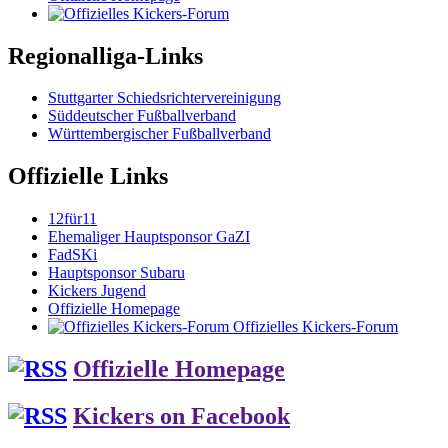
Regionalliga-Links
Stuttgarter Schiedsrichtervereinigung
Süddeutscher Fußballverband
Württembergischer Fußballverband
Offizielle Links
12für11
Ehemaliger Hauptsponsor GaZI
FadSKi
Hauptsponsor Subaru
Kickers Jugend
Offizielle Homepage
Offizielles Kickers-Forum
Offizielle Homepage
Kickers on Facebook