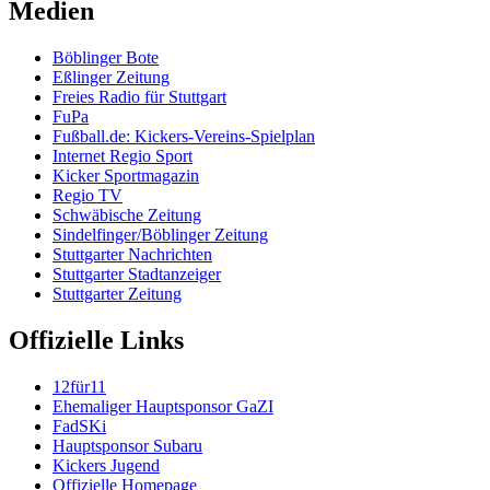
Medien
Böblinger Bote
Eßlinger Zeitung
Freies Radio für Stuttgart
FuPa
Fußball.de: Kickers-Vereins-Spielplan
Internet Regio Sport
Kicker Sportmagazin
Regio TV
Schwäbische Zeitung
Sindelfinger/Böblinger Zeitung
Stuttgarter Nachrichten
Stuttgarter Stadtanzeiger
Stuttgarter Zeitung
Offizielle Links
12für11
Ehemaliger Hauptsponsor GaZI
FadSKi
Hauptsponsor Subaru
Kickers Jugend
Offizielle Homepage