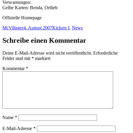
Verwarnungen:
Gelbe Karten: Benda, Ortlieb
Offizielle Homepage
Autor
Veröffentlicht
Kategorien
McVillager
4. August 2007
Kickers I
,
News
am
Schreibe einen Kommentar
Deine E-Mail-Adresse wird nicht veröffentlicht.
Erforderliche
Felder sind mit
*
markiert
Kommentar
*
Name
*
E-Mail-Adresse
*