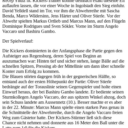
Recep Yildiz fit. Kickers-Trainer konnte demnach exakt dieselbe Elf
auflaufen lassen, die vor einer Woche in Ingolstadt den Sieg einfuhr.
David Yelldell stand im Tor, vor ihm die Abwehrreihe mit Sascha
Benda, Marco Wildersinn, Jens Härter und Oliver Stierle. Vor der
Abwehr spielten Markus Ortlieb und Marcus Mann, auf den Flügeln
Dominique Rodrigues und Sven Sökler. Vorne im Sturm Angelo
Vaccaro und Bashiru Gambo.
Der Spielverlauf:
Die Kickers dominierten in der Anfangsphase die Partie gegen den
Aufsteiger aus Regensburg, deren Spiel von Beginn an
auszumachen war: Hinten tief und sicher stehen, lange Bälle auf die
schnellen Spitzen, Pressing ab der Mittellinie um dann über schnelle
Konter zum Erfolg zu kommen.
Die Blauen störten dagegen früh in der gegnerischen Hälfte, so
entstand auch der ersten Höhepunkt der Partie: Oliver Stierle
bedrängte auf der Torauslinie seinen Gegenspieler und holte einen
Einwurf heraus, der bei Bashiru Gambo landete. Er bediente seinen
Sturmkollegen Angelo Vaccaro, der aus spitzem Winkel abzog, doch
sein Schuss landete am Aussennetz (10.). Besser machte er es aber
in der 22. Minute: Marcus Mann spielte einen starken Pass genau in
die Schnittstelle der Abwehrreihe, durch die Angelo Vaccaro freien
Weg zum Gästetor hatte. Der Kickers-Stürmer ließ sich diese
Chance nicht nehmen und donnerte aus 16 Meter den Ball unter die
Latte zum 1:0 für die Kickers.