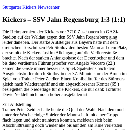
Zum
Stuttgarter Kickers Newscenter
Inhalt
springen
Kickers – SSV Jahn Regensburg 1:3 (1:1)
Die Heimpremiere der Kickers vor 3710 Zuschauern im GAZi-
Stadion auf der Waldau gegen den SSV Jahn Regensburg ging
leider daneben. Der starke Aufsteiger aus Bayern hatte mit dem
dreifachen Torschützen Petr Stoilov den besten Mann auf dem Platz,
der somit die Kickers fast im Alleingang auf die Verliererstraße
brachte. Nach der starken Anfangsphase der Degerlocher und dem
bis dato verdienten Führungstreffer von Angelo Vaccaro (22.)
kamen die Gäste immer besser ins Spiel. Spätestens nach dem
Ausgleichstreffer durch Stoilov in der 37. Minute kam der Bruch im
Spiel von Trainer Peter Zeidler. Einen Kopfballtreffer des Stürmers
gleich nach Wiederanpfiff und ein abgeschlossener Konter (65.)
besiegelten die Niederlage für die Kickers, die nur dank Torhüter
David Yelldell nicht noch höher ausgefallen ist.
Zur Aufstellung:
Trainer Peter Zeidler hatte heute die Qual der Wahl: Nachdem noch
unter der Woche einige Spieler der Mannschaft mit einer Grippe
flach lagen und nicht trainieren konnten, meldeten sich beim
Abschlußtraining doch wieder alle bis auf den am Knie verletzten