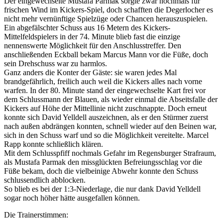
Der eingewechselte Mustafa Parmak sorgte zwar nochmals für
frischen Wind im Kickers-Spiel, doch schafften die Degerlocher es
nicht mehr vernünftige Spielzüge oder Chancen herauszuspielen.
Ein abgefälschter Schuss aus 16 Metern des Kickers-
Mittelfeldspielers in der 74. Minute blieb fast die einzige
nennenswerte Möglichkeit für den Anschlusstreffer. Den
anschließenden Eckball bekam Marcus Mann vor die Füße, doch
sein Drehschuss war zu harmlos.
Ganz anders die Konter der Gäste: sie waren jedes Mal
brandgefährlich, freilich auch weil die Kickers alles nach vorne
warfen. In der 80. Minute stand der eingewechselte Kart frei vor
dem Schlussmann der Blauen, als wieder einmal die Abseitsfalle der
Kickers auf Höhe der Mittellinie nicht zuschnappte. Doch erneut
konnte sich David Yelldell auszeichnen, als er den Stürmer zuerst
nach außen abdrängen konnten, schnell wieder auf den Beinen war,
sich in den Schuss warf und so die Möglichkeit vereitelte. Marcel
Rapp konnte schließlich klären.
Mit dem Schlusspfiff nochmals Gefahr im Regensburger Strafraum,
als Mustafa Parmak den missglückten Befreiungsschlag vor die
Füße bekam, doch die vielbeinige Abwehr konnte den Schuss
schlussendlich abblocken.
So blieb es bei der 1:3-Niederlage, die nur dank David Yelldell
sogar noch höher hätte ausgefallen können.
Die Trainerstimmen: