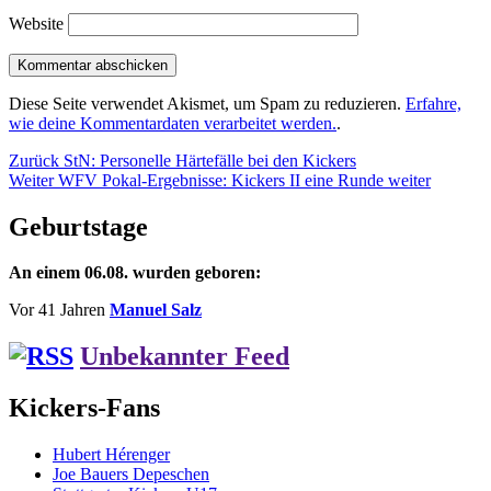
Website
Diese Seite verwendet Akismet, um Spam zu reduzieren.
Erfahre,
wie deine Kommentardaten verarbeitet werden.
.
Beitragsnavigation
Vorheriger
Zurück
StN: Personelle Härtefälle bei den Kickers
Nächster
Beitrag:
Weiter
WFV Pokal-Ergebnisse: Kickers II eine Runde weiter
Beitrag:
Geburtstage
An einem 06.08. wurden geboren:
Vor 41 Jahren
Manuel Salz
Unbekannter Feed
Kickers-Fans
Hubert Hérenger
Joe Bauers Depeschen