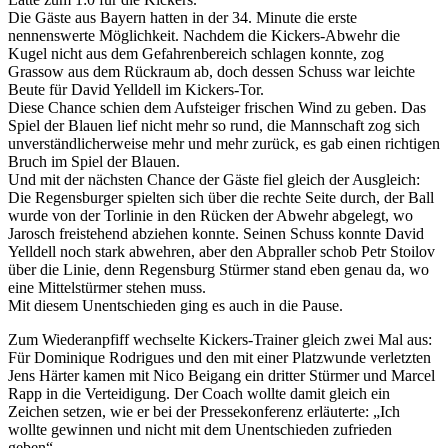
Die Gäste aus Bayern hatten in der 34. Minute die erste
nennenswerte Möglichkeit. Nachdem die Kickers-Abwehr die
Kugel nicht aus dem Gefahrenbereich schlagen konnte, zog
Grassow aus dem Rückraum ab, doch dessen Schuss war leichte
Beute für David Yelldell im Kickers-Tor.
Diese Chance schien dem Aufsteiger frischen Wind zu geben. Das
Spiel der Blauen lief nicht mehr so rund, die Mannschaft zog sich
unverständlicherweise mehr und mehr zurück, es gab einen richtigen
Bruch im Spiel der Blauen.
Und mit der nächsten Chance der Gäste fiel gleich der Ausgleich:
Die Regensburger spielten sich über die rechte Seite durch, der Ball
wurde von der Torlinie in den Rücken der Abwehr abgelegt, wo
Jarosch freistehend abziehen konnte. Seinen Schuss konnte David
Yelldell noch stark abwehren, aber den Abpraller schob Petr Stoilov
über die Linie, denn Regensburg Stürmer stand eben genau da, wo
eine Mittelstürmer stehen muss.
Mit diesem Unentschieden ging es auch in die Pause.
Zum Wiederanpfiff wechselte Kickers-Trainer gleich zwei Mal aus:
Für Dominique Rodrigues und den mit einer Platzwunde verletzten
Jens Härter kamen mit Nico Beigang ein dritter Stürmer und Marcel
Rapp in die Verteidigung. Der Coach wollte damit gleich ein
Zeichen setzen, wie er bei der Pressekonferenz erläuterte: „Ich
wollte gewinnen und nicht mit dem Unentschieden zufrieden
geben“.