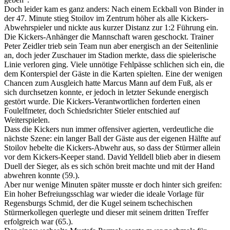
Doch leider kam es ganz anders: Nach einem Eckball von Binder in
der 47. Minute stieg Stoilov im Zentrum höher als alle Kickers-
Abwehrspieler und nickte aus kurzer Distanz zur 1:2 Führung ein.
Die Kickers-Anhänger die Mannschaft waren geschockt. Trainer
Peter Zeidler trieb sein Team nun aber energisch an der Seitenlinie
an, doch jeder Zuschauer im Stadion merkte, dass die spielerische
Linie verloren ging. Viele unnötige Fehlpässe schlichen sich ein, die
dem Konterspiel der Gäste in die Karten spielten. Eine der wenigen
Chancen zum Ausgleich hatte Marcus Mann auf dem Fuß, als er
sich durchsetzen konnte, er jedoch in letzter Sekunde energisch
gestört wurde. Die Kickers-Verantwortlichen forderten einen
Foulelfmeter, doch Schiedsrichter Stieler entschied auf
Weiterspielen.
Dass die Kickers nun immer offensiver agierten, verdeutliche die
nächste Szene: ein langer Ball der Gäste aus der eigenen Hälfte auf
Stoilov hebelte die Kickers-Abwehr aus, so dass der Stürmer allein
vor dem Kickers-Keeper stand. David Yelldell blieb aber in diesem
Duell der Sieger, als es sich schön breit machte und mit der Hand
abwehren konnte (59.).
Aber nur wenige Minuten später musste er doch hinter sich greifen:
Ein hoher Befreiungsschlag war wieder die ideale Vorlage für
Regensburgs Schmid, der die Kugel seinem tschechischen
Stürmerkollegen querlegte und dieser mit seinem dritten Treffer
erfolgreich war (65.).