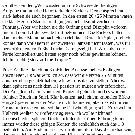
Günther Güttler: „Wir wussten um die Schwere der heutigen
Aufgabe und um die Heimstärke der Kickers. Dementsprechend
stark haben sie auch begonnen. In den ersten 20 / 25 Minuten waren
sie klar Herr im Stadion und gingen auch absolut verdient in
Führung. Aber wir haben nie die Ordnung und Disziplin verloren,
und mit dem 1:1 die zweite Luft bekommen. Die Kickers hatten
dann meiner Meinung nach einen richtigen Bruch im Spiel, und ich
konnte dann vor allem in der zweiten Halbzeit nicht fassen, was für
herzerfrischenden Fußball mein Team gezeigt hat. Wir haben die
Partie kontrolliert und hätten sogar noch höher gewinnen können.
Ich bin richtig stolz auf die Truppe.“
Peter Zeidler: „Ja ich muß mich den Analyse meines Kollegen
anschließen. Es war wirklich so, dass wir die ersten 25 Minuten
annähernd so gespielt haben, wie wir uns das vorstellen. Aber was
dann spätestens nach dem 1:1 passiert ist, müssen wir erforschen.
Der Ausgleich hat uns aus dem Konzept gebracht und es war ein
richtiger Bruch im Spiel. Klar konnten nach einem grippalen Effekt
einige Spieler unter der Woche nicht trainieren, aber das ist nur ein
Grund unter vielen und soll keine Entschuldigung sein. Zur zweiten
Halbzeit wollten wir offensiv agieren, ich wollte nicht auf
Unentschieden spielen. Doch nach der der frühen Führung kamen
immer wieder diese giftigen Konter, die schließlich auch das 1:3
bedeuteten. Am Ende müssen wir froh und dem David dankbar sein,
dass wir nicht noch mehr kriegen. Riesen Kompliment an