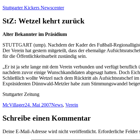
Zum
Stuttgarter Kickers Newscenter
Inhalt
springen
StZ: Wetzel kehrt zurück
Alter Bekannter im Präsidium
STUTTGART (ump). Nachdem der Kader des Fußball-Regionalligisten St
Der Verein hat gestern mitgeteilt, dass der ehemalige Aufsichtsratsc
für die Öffentlichkeitsarbeit zuständig sein.
„Er ist ja sehr lange mit dem Verein verbunden und verfügt beruflich
nachdem zuvor einige Wunschkandidaten abgesagt hatten. Doch Eichelb
Schließlich wollte Wetzel nach dem Rücktritt als Aufsichtsratschef i
Expräsidenten Dünnwald-Metzler habe zum Stimmungswandel beiget
Stuttgarter Zeitung
Autor
Veröffentlicht
Kategorien
McVillager
24. Mai 2007
News
,
Verein
am
Schreibe einen Kommentar
Deine E-Mail-Adresse wird nicht veröffentlicht.
Erforderliche Felder 