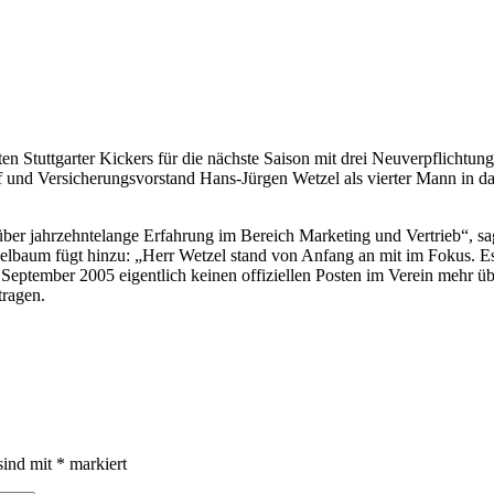
uttgarter Kickers für die nächste Saison mit drei Neuverpflichtunge
hef und Versicherungsvorstand Hans-Jürgen Wetzel als vierter Mann in 
 über jahrzehntelange Erfahrung im Bereich Marketing und Vertrieb“, s
aum fügt hinzu: „Herr Wetzel stand von Anfang an mit im Fokus. Es hat
m September 2005 eigentlich keinen offiziellen Posten im Verein mehr ü
ragen.
sind mit
*
markiert