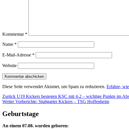
Kommentar
*
Name
*
E-Mail-Adresse
*
Website
Diese Seite verwendet Akismet, um Spam zu reduzieren.
Erfahre, wi
Beitragsnavigation
Vorheriger
Zurück
U19 Kickers besiegen KSC mit 4-2 – wichtige Punkte im Ab
Nächster
Beitrag:
Weiter
Vorberichte: Stuttgarter Kickers – TSG Hoffenheim
Beitrag:
Geburtstage
An einem 07.08. wurden geboren: