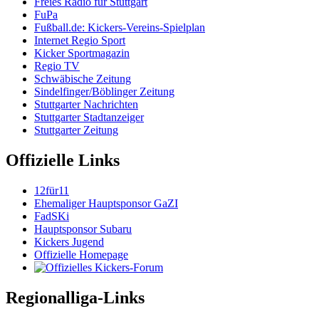
Freies Radio für Stuttgart
FuPa
Fußball.de: Kickers-Vereins-Spielplan
Internet Regio Sport
Kicker Sportmagazin
Regio TV
Schwäbische Zeitung
Sindelfinger/Böblinger Zeitung
Stuttgarter Nachrichten
Stuttgarter Stadtanzeiger
Stuttgarter Zeitung
Offizielle Links
12für11
Ehemaliger Hauptsponsor GaZI
FadSKi
Hauptsponsor Subaru
Kickers Jugend
Offizielle Homepage
Regionalliga-Links