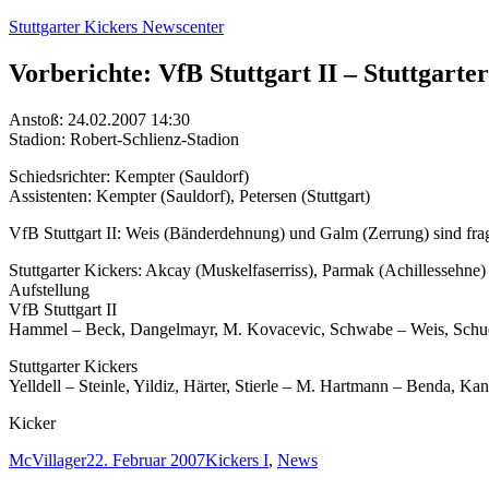
Zum
Stuttgarter Kickers Newscenter
Inhalt
springen
Vorberichte: VfB Stuttgart II – Stuttgarte
Anstoß: 24.02.2007 14:30
Stadion: Robert-Schlienz-Stadion
Schiedsrichter: Kempter (Sauldorf)
Assistenten: Kempter (Sauldorf), Petersen (Stuttgart)
VfB Stuttgart II: Weis (Bänderdehnung) und Galm (Zerrung) sind fraglic
Stuttgarter Kickers: Akcay (Muskelfaserriss), Parmak (Achillessehne
Aufstellung
VfB Stuttgart II
Hammel – Beck, Dangelmayr, M. Kovacevic, Schwabe – Weis, Schuon,
Stuttgarter Kickers
Yelldell – Steinle, Yildiz, Härter, Stierle – M. Hartmann – Benda, K
Kicker
Autor
Veröffentlicht
Kategorien
McVillager
22. Februar 2007
Kickers I
,
News
am