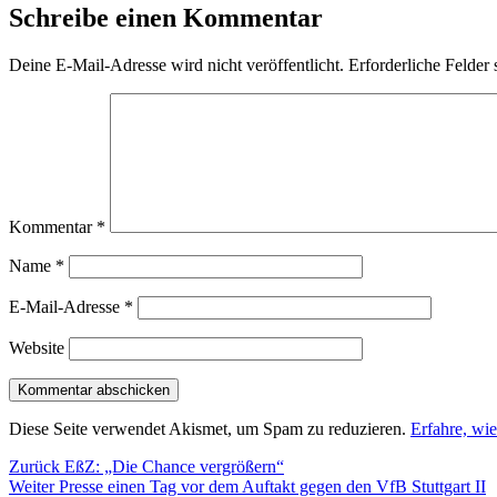
Schreibe einen Kommentar
Deine E-Mail-Adresse wird nicht veröffentlicht.
Erforderliche Felder 
Kommentar
*
Name
*
E-Mail-Adresse
*
Website
Diese Seite verwendet Akismet, um Spam zu reduzieren.
Erfahre, wi
Beitragsnavigation
Vorheriger
Zurück
EßZ: „Die Chance vergrößern“
Nächster
Beitrag:
Weiter
Presse einen Tag vor dem Auftakt gegen den VfB Stuttgart II