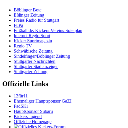
Böblinger Bote
Eßlinger Zeitung
Freies Radio für Stuttgart
FuPa
Fußball.de: Kickers-Vereins-Spielplan
Internet Regio Sport
Kicker Sportmagazin
Regio TV
Schwäbische Zeitung
Sindelfinger/Böblinger Zeitung
Stuttgarter Nachrichten
Stuttgarter Stadtanzeiger
Stuttgarter Zeitung
Offizielle Links
12für11
Ehemaliger Hauptsponsor GaZI
FadSKi
Hauptsponsor Subaru
Kickers Jugend
Offizielle Homepage