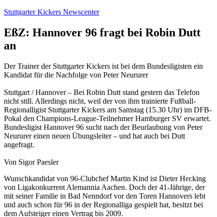
Zum
Stuttgarter Kickers Newscenter
Inhalt
springen
EßZ: Hannover 96 fragt bei Robin Dutt
an
Der Trainer der Stuttgarter Kickers ist bei dem Bundesligisten ein
Kandidat für die Nachfolge von Peter Neururer
Stuttgart / Hannover – Bei Robin Dutt stand gestern das Telefon
nicht still. Allerdings nicht, weil der von ihm trainierte Fußball-
Regionalligist Stuttgarter Kickers am Samstag (15.30 Uhr) im DFB-
Pokal den Champions-League-Teilnehmer Hamburger SV erwartet.
Bundesligist Hannover 96 sucht nach der Beurlaubung von Peter
Neururer einen neuen Übungsleiter – und hat auch bei Dutt
angefragt.
Von Sigor Paesler
Wunschkandidat von 96-Clubchef Martin Kind ist Dieter Hecking
von Ligakonkurrent Alemannia Aachen. Doch der 41-Jährige, der
mit seiner Familie in Bad Nenndorf vor den Toren Hannovers lebt
und auch schon für 96 in der Regionalliga gespielt hat, besitzt bei
dem Aufsteiger einen Vertrag bis 2009.