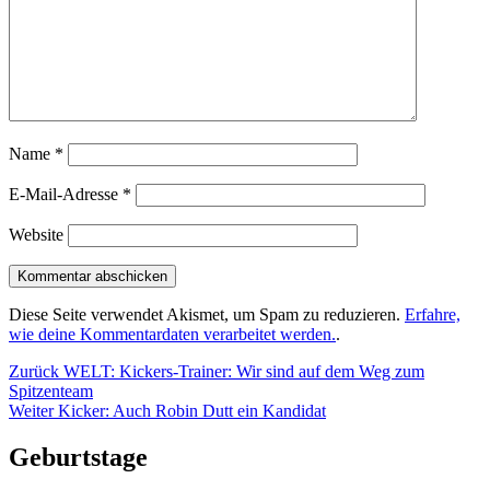
Name
*
E-Mail-Adresse
*
Website
Diese Seite verwendet Akismet, um Spam zu reduzieren.
Erfahre,
wie deine Kommentardaten verarbeitet werden.
.
Beitragsnavigation
Vorheriger
Zurück
WELT: Kickers-Trainer: Wir sind auf dem Weg zum
Beitrag:
Spitzenteam
Nächster
Weiter
Kicker: Auch Robin Dutt ein Kandidat
Beitrag:
Geburtstage