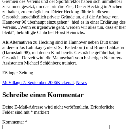
Gremien des Vereins und der Sportdirektor haben sich unmittelbar
zusammengesetzt, um das primäre Ziel, Dieter Hecking in Aachen
zu halten, zu ermöglichen. Dieter Hecking führte in diesem
Gespräch ausschließlich private Gründe an, auf die Anfrage von
Hannover 96 überhaupt einzugehen“, hieß es in einer Erklärung des
Vereins. „Wenn es irgendwie geht, werden wir alles tun, dass er hier
bleibt“, bekräftigte Clubchef Horst Heinrichs.
Als Alternativen zu Hecking sind in Hannover neben Dutt unter
anderem Jos Luhukay (zuletzt SC Paderborn) und Bruno Labbadia
(Darmstadt 98), mit denen Kind bereits Gespräche geführt hat, im
Gespräch. Derzeit wird die Mannschaft vom bisherigen Neururer-
Assistenten Michael Schjönberg trainiert.
Eßlinger Zeitung
Autor
Veröffentlicht
Kategorien
McVillager
7. September 2006
Kickers I
,
News
am
Schreibe einen Kommentar
Deine E-Mail-Adresse wird nicht veröffentlicht.
Erforderliche
Felder sind mit
*
markiert
Kommentar
*