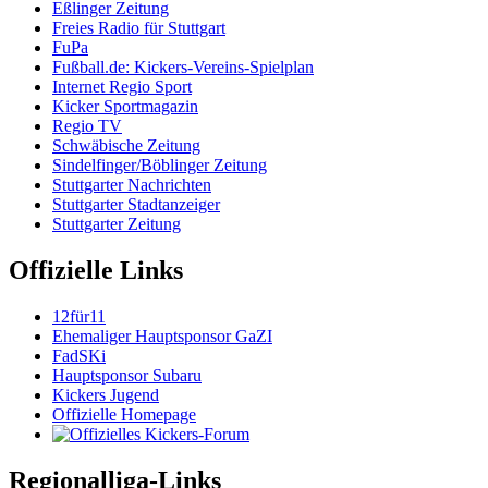
Eßlinger Zeitung
Freies Radio für Stuttgart
FuPa
Fußball.de: Kickers-Vereins-Spielplan
Internet Regio Sport
Kicker Sportmagazin
Regio TV
Schwäbische Zeitung
Sindelfinger/Böblinger Zeitung
Stuttgarter Nachrichten
Stuttgarter Stadtanzeiger
Stuttgarter Zeitung
Offizielle Links
12für11
Ehemaliger Hauptsponsor GaZI
FadSKi
Hauptsponsor Subaru
Kickers Jugend
Offizielle Homepage
Regionalliga-Links