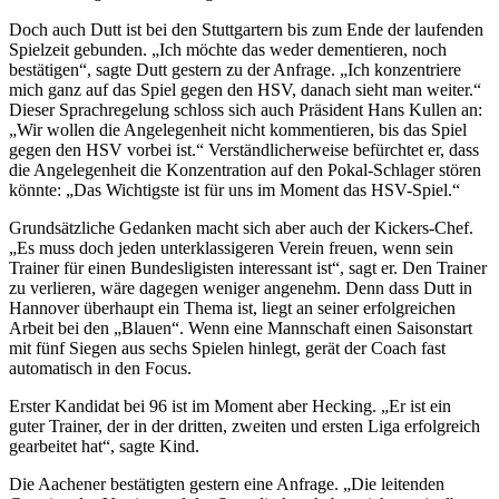
Doch auch Dutt ist bei den Stuttgartern bis zum Ende der laufenden
Spielzeit gebunden. „Ich möchte das weder dementieren, noch
bestätigen“, sagte Dutt gestern zu der Anfrage. „Ich konzentriere
mich ganz auf das Spiel gegen den HSV, danach sieht man weiter.“
Dieser Sprachregelung schloss sich auch Präsident Hans Kullen an:
„Wir wollen die Angelegenheit nicht kommentieren, bis das Spiel
gegen den HSV vorbei ist.“ Verständlicherweise befürchtet er, dass
die Angelegenheit die Konzentration auf den Pokal-Schlager stören
könnte: „Das Wichtigste ist für uns im Moment das HSV-Spiel.“
Grundsätzliche Gedanken macht sich aber auch der Kickers-Chef.
„Es muss doch jeden unterklassigeren Verein freuen, wenn sein
Trainer für einen Bundesligisten interessant ist“, sagt er. Den Trainer
zu verlieren, wäre dagegen weniger angenehm. Denn dass Dutt in
Hannover überhaupt ein Thema ist, liegt an seiner erfolgreichen
Arbeit bei den „Blauen“. Wenn eine Mannschaft einen Saisonstart
mit fünf Siegen aus sechs Spielen hinlegt, gerät der Coach fast
automatisch in den Focus.
Erster Kandidat bei 96 ist im Moment aber Hecking. „Er ist ein
guter Trainer, der in der dritten, zweiten und ersten Liga erfolgreich
gearbeitet hat“, sagte Kind.
Die Aachener bestätigten gestern eine Anfrage. „Die leitenden