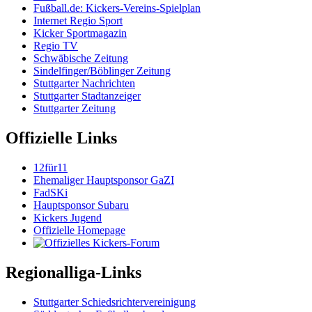
Fußball.de: Kickers-Vereins-Spielplan
Internet Regio Sport
Kicker Sportmagazin
Regio TV
Schwäbische Zeitung
Sindelfinger/Böblinger Zeitung
Stuttgarter Nachrichten
Stuttgarter Stadtanzeiger
Stuttgarter Zeitung
Offizielle Links
12für11
Ehemaliger Hauptsponsor GaZI
FadSKi
Hauptsponsor Subaru
Kickers Jugend
Offizielle Homepage
Regionalliga-Links
Stuttgarter Schiedsrichtervereinigung