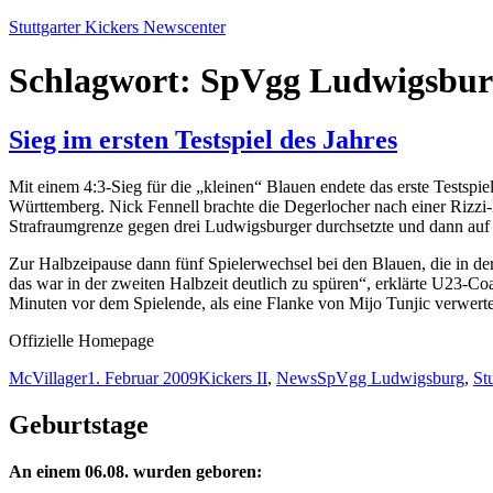
Zum
Stuttgarter Kickers Newscenter
Inhalt
springen
Schlagwort:
SpVgg Ludwigsbur
Sieg im ersten Testspiel des Jahres
Mit einem 4:3-Sieg für die „kleinen“ Blauen endete das erste Tests
Württemberg. Nick Fennell brachte die Degerlocher nach einer Rizzi-
Strafraumgrenze gegen drei Ludwigsburger durchsetzte und dann auf d
Zur Halbzeipause dann fünf Spielerwechsel bei den Blauen, die in der
das war in der zweiten Halbzeit deutlich zu spüren“, erklärte U23-
Minuten vor dem Spielende, als eine Flanke von Mijo Tunjic verwerte
Offizielle Homepage
Autor
Veröffentlicht
Kategorien
Schlagwörter
McVillager
1. Februar 2009
Kickers II
,
News
SpVgg Ludwigsburg
,
Stu
am
Geburtstage
An einem 06.08. wurden geboren: