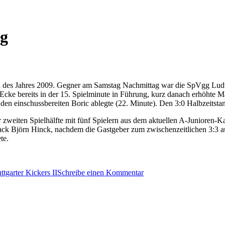
g
piel des Jahres 2009. Gegner am Samstag Nachmittag war die SpVgg Ludw
Ecke bereits in der 15. Spielminute in Führung, kurz danach erhöhte 
en einschussbereiten Boric ablegte (22. Minute). Den 3:0 Halbzeitstand
 zweiten Spielhälfte mit fünf Spielern aus dem aktuellen A-Junioren-K
Coack Björn Hinck, nachdem die Gastgeber zum zwischenzeitlichen 3:3 
te.
zu
ttgarter Kickers II
Schreibe einen Kommentar
Sieg
im
ersten
Testspiel
des