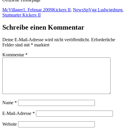
Autor
Veröffentlicht
Kategorien
Schlagwörter
McVillager
1. Februar 2009
Kickers II
,
News
SpVgg Ludwigsburg
,
am
Stuttgarter Kickers II
Schreibe einen Kommentar
Deine E-Mail-Adresse wird nicht veröffentlicht.
Erforderliche
Felder sind mit
*
markiert
Kommentar
*
Name
*
E-Mail-Adresse
*
Website