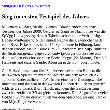
Zum
Stuttgarter Kickers Newscenter
Inhalt
springen
Sieg im ersten Testspiel des Jahres
Mit einem 4:3-Sieg für die „kleinen“ Blauen endete das erste
Testspiel des Jahres 2009. Gegner am Samstag Nachmittag war die
SpVgg Ludwigsburg, derzeit Tabellenachter in der Verbandsliga
Baden-Württemberg. Nick Fennell brachte die Degerlocher nach
einer Rizzi-Ecke bereits in der 15. Spielminute in Führung, kurz
danach erhöhte Maikel Boric zum 2:0, nachdem sich Mijo Tunic an
der Strafraumgrenze gegen drei Ludwigsburger durchsetzte und
dann auf den einschussbereiten Boric ablegte (22. Minute). Den 3:0
Halbzeitstand erzielte Sandro Abruscia in dern 34. Spielminute.
Zur Halbzeipause dann fünf Spielerwechsel bei den Blauen, die in
der zweiten Spielhälfte mit fünf Spielern aus dem aktuellen A-
Junioren-Kader aufliefen. „Wir haben eine harte Trainingswoche
hinter uns und das war in der zweiten Halbzeit deutlich zu spüren“,
erklärte U23-Coack Björn Hinck, nachdem die Gastgeber zum
zwischenzeitlichen 3:3 ausgleichen konnten. Den Siegtreffer erzielte
Gökhan Gümüssu drei Minuten vor dem Spielende, als eine Flanke
von Mijo Tunjic verwertete.
Offizielle Homepage