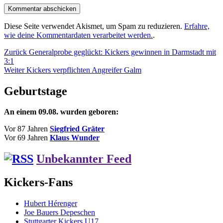
Diese Seite verwendet Akismet, um Spam zu reduzieren.
Erfahre,
wie deine Kommentardaten verarbeitet werden.
.
Beitragsnavigation
Vorheriger
Zurück
Generalprobe geglückt: Kickers gewinnen in Darmstadt mit
Beitrag:
3:1
Nächster
Weiter
Kickers verpflichten Angreifer Galm
Beitrag:
Geburtstage
An einem 09.08. wurden geboren:
Vor 87 Jahren
Siegfried Gräter
Vor 69 Jahren
Klaus Wunder
Unbekannter Feed
Kickers-Fans
Hubert Hérenger
Joe Bauers Depeschen
Stuttgarter Kickers U17