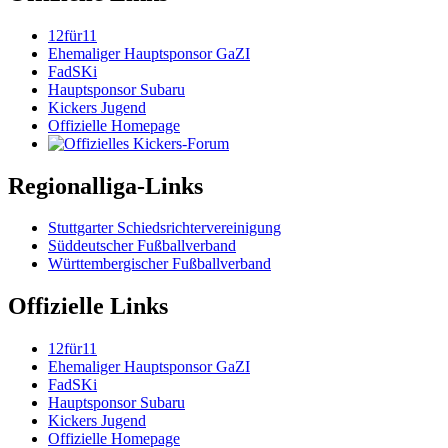
12für11
Ehemaliger Hauptsponsor GaZI
FadSKi
Hauptsponsor Subaru
Kickers Jugend
Offizielle Homepage
Regionalliga-Links
Stuttgarter Schiedsrichtervereinigung
Süddeutscher Fußballverband
Württembergischer Fußballverband
Offizielle Links
12für11
Ehemaliger Hauptsponsor GaZI
FadSKi
Hauptsponsor Subaru
Kickers Jugend
Offizielle Homepage