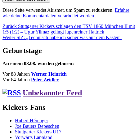
Diese Seite verwendet Akismet, um Spam zu reduzieren.
Erfahre,
wie deine Kommentardaten verarbeitet werden.
.
Beitragsnavigation
Vorheriger
Zurück
Stuttgarter Kickers schlagen den TSV 1860 München II mit
Beitrag:
1:5 (1:2) – Ugur Yilmaz gelingt lupenreiner Hattrick
Nächster
Weiter
StZ: „Technisch habe ich sicher was auf dem Kasten“
Beitrag:
Geburtstage
An einem 08.08. wurden geboren:
Vor 88 Jahren
Werner Heinrich
Vor 64 Jahren
Peter Zeidler
Unbekannter Feed
Kickers-Fans
Hubert Hérenger
Joe Bauers Depeschen
Stuttgarter Kickers U17
Vorwärts Lappland