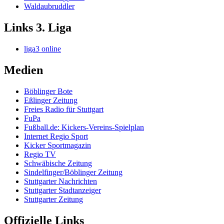
Waldaubruddler
Links 3. Liga
liga3 online
Medien
Böblinger Bote
Eßlinger Zeitung
Freies Radio für Stuttgart
FuPa
Fußball.de: Kickers-Vereins-Spielplan
Internet Regio Sport
Kicker Sportmagazin
Regio TV
Schwäbische Zeitung
Sindelfinger/Böblinger Zeitung
Stuttgarter Nachrichten
Stuttgarter Stadtanzeiger
Stuttgarter Zeitung
Offizielle Links