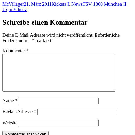
Autor
Veröffentlicht
Kategorien
Schlagwörter
McVillager
21. März 2011
Kickers I
,
News
TSV 1860 München II
,
am
Ugur Yilmaz
Schreibe einen Kommentar
Deine E-Mail-Adresse wird nicht veröffentlicht.
Erforderliche
Felder sind mit
*
markiert
Kommentar
*
Name
*
E-Mail-Adresse
*
Website