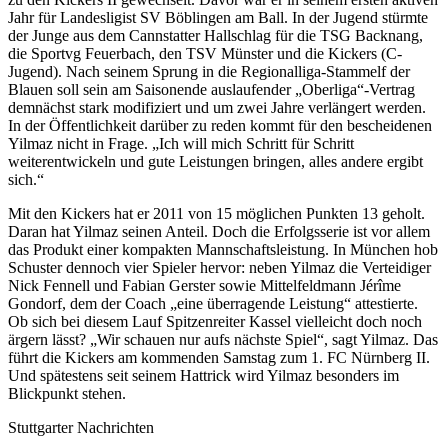
Jahr für Landesligist SV Böblingen am Ball. In der Jugend stürmte
der Junge aus dem Cannstatter Hallschlag für die TSG Backnang,
die Sportvg Feuerbach, den TSV Münster und die Kickers (C-
Jugend). Nach seinem Sprung in die Regionalliga-Stammelf der
Blauen soll sein am Saisonende auslaufender „Oberliga“-Vertrag
demnächst stark modifiziert und um zwei Jahre verlängert werden.
In der Öffentlichkeit darüber zu reden kommt für den bescheidenen
Yilmaz nicht in Frage. „Ich will mich Schritt für Schritt
weiterentwickeln und gute Leistungen bringen, alles andere ergibt
sich.“
Mit den Kickers hat er 2011 von 15 möglichen Punkten 13 geholt.
Daran hat Yilmaz seinen Anteil. Doch die Erfolgsserie ist vor allem
das Produkt einer kompakten Mannschaftsleistung. In München hob
Schuster dennoch vier Spieler hervor: neben Yilmaz die Verteidiger
Nick Fennell und Fabian Gerster sowie Mittelfeldmann Jérîme
Gondorf, dem der Coach „eine überragende Leistung“ attestierte.
Ob sich bei diesem Lauf Spitzenreiter Kassel vielleicht doch noch
ärgern lässt? „Wir schauen nur aufs nächste Spiel“, sagt Yilmaz. Das
führt die Kickers am kommenden Samstag zum 1. FC Nürnberg II.
Und spätestens seit seinem Hattrick wird Yilmaz besonders im
Blickpunkt stehen.
Stuttgarter Nachrichten