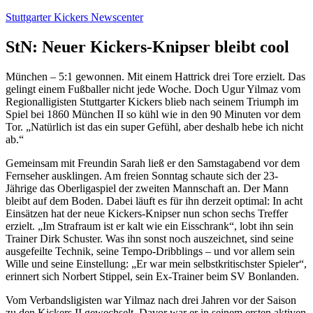
Zum
Stuttgarter Kickers Newscenter
Inhalt
springen
StN: Neuer Kickers-Knipser bleibt cool
München – 5:1 gewonnen. Mit einem Hattrick drei Tore erzielt. Das
gelingt einem Fußballer nicht jede Woche. Doch Ugur Yilmaz vom
Regionalligisten Stuttgarter Kickers blieb nach seinem Triumph im
Spiel bei 1860 München II so kühl wie in den 90 Minuten vor dem
Tor. „Natürlich ist das ein super Gefühl, aber deshalb hebe ich nicht
ab.“
Gemeinsam mit Freundin Sarah ließ er den Samstagabend vor dem
Fernseher ausklingen. Am freien Sonntag schaute sich der 23-
Jährige das Oberligaspiel der zweiten Mannschaft an. Der Mann
bleibt auf dem Boden. Dabei läuft es für ihn derzeit optimal: In acht
Einsätzen hat der neue Kickers-Knipser nun schon sechs Treffer
erzielt. „Im Strafraum ist er kalt wie ein Eisschrank“, lobt ihn sein
Trainer Dirk Schuster. Was ihn sonst noch auszeichnet, sind seine
ausgefeilte Technik, seine Tempo-Dribblings – und vor allem sein
Wille und seine Einstellung: „Er war mein selbstkritischster Spieler“,
erinnert sich Norbert Stippel, sein Ex-Trainer beim SV Bonlanden.
Vom Verbandsligisten war Yilmaz nach drei Jahren vor der Saison
zu den Kickers II gewechselt. Davor war er in seinem ersten aktiven